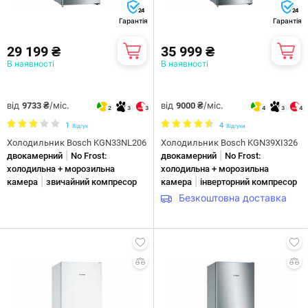
24
24
Гарантія
Гарантія
29 199 ₴
35 999 ₴
В наявності
В наявності
від
/міс.
від
/міс.
9733 ₴
9000 ₴
2
3
3
4
3
4
1
4
Відгук
Відгуки
Холодильник Bosch KGN33NL206
Холодильник Bosch KGN39XI326
|
|
двокамерний
No Frost:
двокамерний
No Frost:
холодильна + морозильна
холодильна + морозильна
|
|
камера
звичайний компресор
камера
інверторний компресор
Безкоштовна доставка