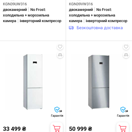
KGN39UW316
KGN39VW316
|
|
двокамерний
No Frost:
двокамерний
No Frost:
холодильна + морозильна
холодильна + морозильна
|
|
камера
інверторний компресор
камера
інверторний компресор
Безкоштовна доставка
24
24
Гарантія
Гарантія
33 499 ₴
50 999 ₴