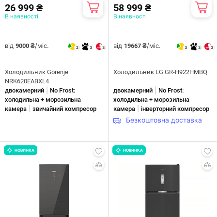
26 999 ₴
58 999 ₴
В наявності
В наявності
від
/міс.
від
/міс.
9000 ₴
19667 ₴
2
3
3
3
3
3
Холодильник Gorenje
Холодильник LG GR-H922HMBQ
NRK620EABXL4
|
|
двокамерний
No Frost:
двокамерний
No Frost:
холодильна + морозильна
холодильна + морозильна
|
|
камера
звичайний компресор
камера
інверторний компресор
Безкоштовна доставка
НОВИНКА
НОВИНКА