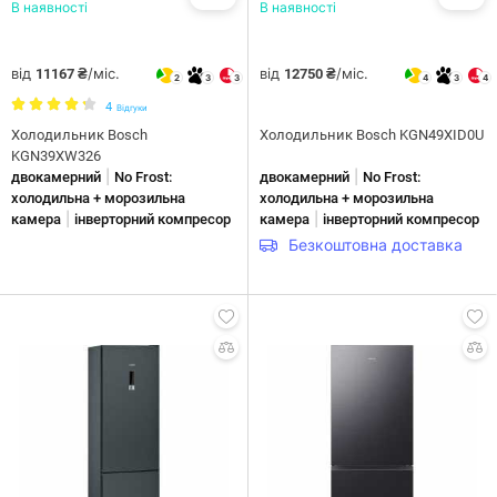
В наявності
В наявності
від
/міс.
від
/міс.
11167 ₴
12750 ₴
2
3
3
4
3
4
4
Відгуки
Холодильник Bosch
Холодильник Bosch KGN49XID0U
KGN39XW326
|
|
двокамерний
No Frost:
двокамерний
No Frost:
холодильна + морозильна
холодильна + морозильна
|
|
камера
інверторний компресор
камера
інверторний компресор
Безкоштовна доставка