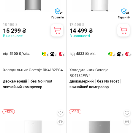
24
24
Гарантія
Гарантія
18 199 ₴
17 499 ₴
15 299 ₴
14 499 ₴
В наявності
В наявності
від
/міс.
від
/міс.
5100 ₴
4833 ₴
3
3
3
2
3
3
Холодильник Gorenje RK4182PS4
Холодильник Gorenje
RK4182PW4
|
|
|
|
двокамерний
без No Frost
двокамерний
без No Frost
звичайний компресор
звичайний компресор
-12%
-14%