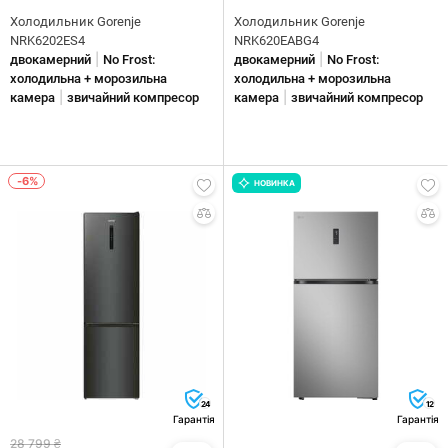
Холодильник Gorenje
Холодильник Gorenje
NRK6202ES4
NRK620EABG4
|
|
двокамерний
No Frost:
двокамерний
No Frost:
холодильна + морозильна
холодильна + морозильна
|
|
камера
звичайний компресор
камера
звичайний компресор
-6%
НОВИНКА
24
12
Гарантія
Гарантія
28 799 ₴