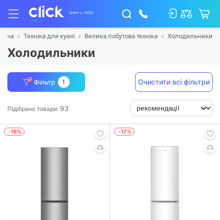
овна
Техніка для кухні
Велика побутова техніка
Холодильники
Холодильники
Очистити всі фільтри
Фільтр
1
93
Підібрано товари:
-16%
-17%