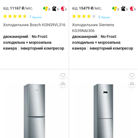
від
/міс.
від
/міс.
11167 ₴
15479 ₴
2
3
3
2
3
3
7
2
Відгуків
Відгуки
Холодильник Bosch KGN39VL316
Холодильник Siemens
KG39NAI306
|
|
двокамерний
No Frost:
двокамерний
No Frost:
холодильна + морозильна
холодильна + морозильна
|
|
камера
інверторний компресор
камера
інверторний компресор