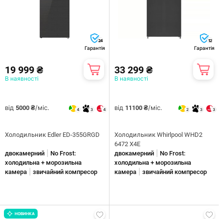
24
12
Гарантія
Гарантія
19 999 ₴
33 299 ₴
В наявності
В наявності
від
/міс.
від
/міс.
5000 ₴
11100 ₴
4
3
4
2
3
3
Холодильник Edler ED-355GRGD
Холодильник Whirlpool WHD2
6472 X4E
|
|
двокамерний
No Frost:
двокамерний
No Frost:
холодильна + морозильна
холодильна + морозильна
|
|
камера
звичайний компресор
камера
звичайний компресор
НОВИНКА