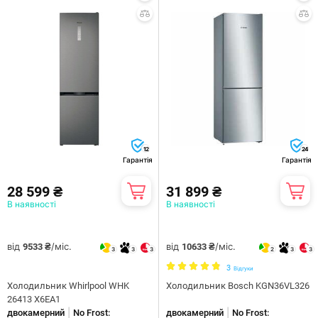
12
24
Гарантія
Гарантія
28 599 ₴
31 899 ₴
В наявності
В наявності
від
/міс.
від
/міс.
9533 ₴
10633 ₴
3
3
3
2
3
3
3
Відгуки
Холодильник Whirlpool WHK
Холодильник Bosch KGN36VL326
26413 X6EA1
|
|
двокамерний
No Frost:
двокамерний
No Frost: