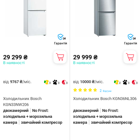
24
24
Гарантія
Гарантія
29 299 ₴
29 999 ₴
В наявності
В наявності
від
/міс.
від
/міс.
9767 ₴
10000 ₴
3
3
3
2
3
3
2
Відгуки
Холодильник Bosch
Холодильник Bosch KGN36NL306
KGN33NW206
|
|
двокамерний
No Frost:
двокамерний
No Frost:
холодильна + морозильна
холодильна + морозильна
|
|
камера
звичайний компресор
камера
звичайний компресор