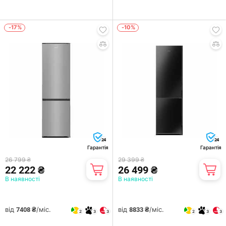
-17%
-10%
24
24
Гарантія
Гарантія
26 799 ₴
29 399 ₴
22 222 ₴
26 499 ₴
В наявності
В наявності
від
/міс.
від
/міс.
7408 ₴
8833 ₴
2
3
3
2
3
3