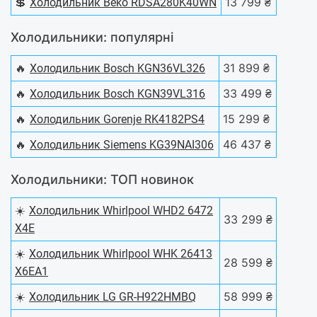
💲
13 799 ₴
Холодильник Beko RDSA280K40WN
Холодильники: популярні
🔥
31 899 ₴
Холодильник Bosch KGN36VL326
🔥
33 499 ₴
Холодильник Bosch KGN39VL316
🔥
15 299 ₴
Холодильник Gorenje RK4182PS4
🔥
46 437 ₴
Холодильник Siemens KG39NAI306
Холодильники: ТОП новинок
☀️
Холодильник Whirlpool WHD2 6472
33 299 ₴
X4E
☀️
Холодильник Whirlpool WHK 26413
28 599 ₴
X6EA1
☀️
58 999 ₴
Холодильник LG GR-H922HMBQ