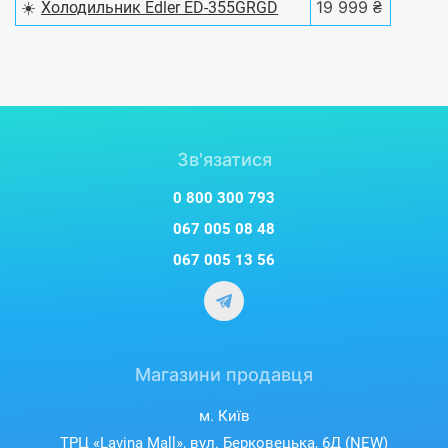
☀️
19 999 ₴
Холодильник Edler ED-355GRGD
Зв'язатися
0 800 300 793
067 005 08 48
067 005 13 56
Магазини продавця
м. Київ
ТРЦ «Lavina Mall», вул. Берковецька, 6Д (NEW)