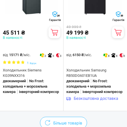
24
36
Гарантія
Гарантія
49 999 ₴
45 511 ₴
49 199 ₴
В наявності
В наявності
від
/міс.
від
/міс.
15171 ₴
6150 ₴
2
3
3
8
6
8
1
Відгук
Холодильник Siemens
Холодильник Samsung
KG39NXX316
RB50DG601EB1UA
|
|
двокамерний
No Frost:
двокамерний
No Frost:
холодильна + морозильна
холодильна + морозильна
|
|
камера
інверторний компресор
камера
інверторний компресор
Безкоштовна доставка
Більше товарів