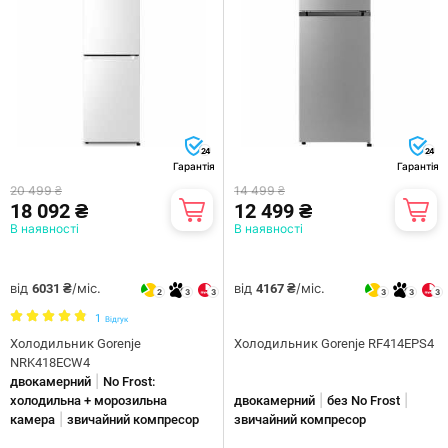
24
24
Гарантія
Гарантія
20 499 ₴
14 499 ₴
18 092 ₴
12 499 ₴
В наявності
В наявності
від
/міс.
від
/міс.
6031 ₴
4167 ₴
2
3
3
3
3
3
1
Відгук
Холодильник Gorenje
Холодильник Gorenje RF414EPS4
NRK418ECW4
|
двокамерний
No Frost:
|
|
холодильна + морозильна
двокамерний
без No Frost
|
камера
звичайний компресор
звичайний компресор