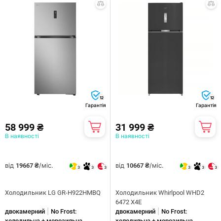
12
12
Гарантія
Гарантія
58 999 ₴
31 999 ₴
В наявності
В наявності
від
/міс.
від
/міс.
19667 ₴
10667 ₴
3
3
3
3
3
3
Холодильник LG GR-H922HMBQ
Холодильник Whirlpool WHD2
6472 X4E
|
|
двокамерний
No Frost:
двокамерний
No Frost:
холодильна + морозильна
холодильна + морозильна