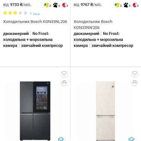
від
/міс.
від
/міс.
9733 ₴
9767 ₴
2
3
3
3
3
3
1
Відгук
Холодильник Bosch KGN33NL206
Холодильник Bosch
KGN33NW206
|
|
двокамерний
No Frost:
двокамерний
No Frost:
холодильна + морозильна
холодильна + морозильна
|
|
камера
звичайний компресор
камера
звичайний компресор