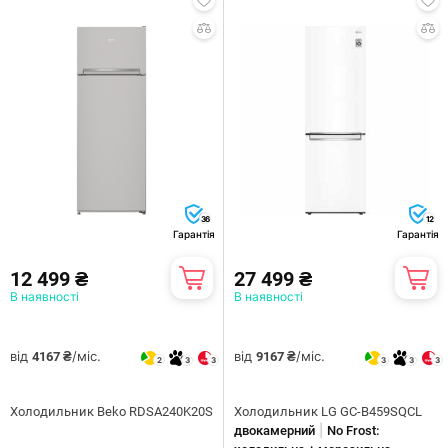
36
12
Гарантія
Гарантія
12 499 ₴
27 499 ₴
В наявності
В наявності
від
/міс.
від
/міс.
4167 ₴
9167 ₴
2
3
3
3
3
3
Холодильник Beko RDSA240K20S
Холодильник LG GC-B459SQCL
|
двокамерний
No Frost: