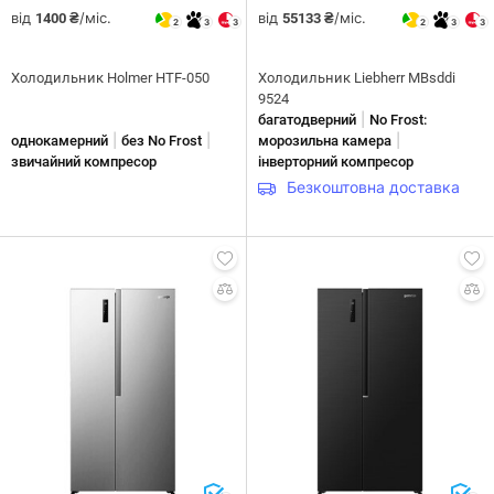
від
/міс.
від
/міс.
1400 ₴
55133 ₴
2
3
3
2
3
3
Холодильник Holmer HTF-050
Холодильник Liebherr MBsddi
9524
|
багатодверний
No Frost:
|
|
|
однокамерний
без No Frost
морозильна камера
звичайний компресор
інверторний компресор
Безкоштовна доставка