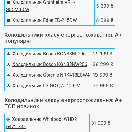
💲
Холодильник Grunhelm VRH-
5 699 ₴
S85M48-W
💲
8 599 ₴
Холодильник Edler ED-245DW
Холодильники класу енергоспоживання: A+:
популярні
🔥
29 199 ₴
Холодильник Bosch KGN33NL206
🔥
29 299 ₴
Холодильник Bosch KGN33NW206
🔥
19 599 ₴
Холодильник Gorenje NRK418ECW4
🔥
76 999 ₴
Холодильник LG GC-Q257CBFV
Холодильники класу енергоспоживання: A+:
ТОП новинок
☀️
Холодильник Whirlpool WHD2
31 999 ₴
6472 X4E