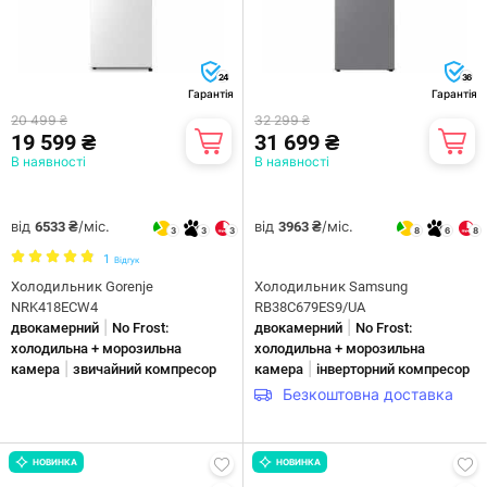
24
36
Гарантія
Гарантія
20 499 ₴
32 299 ₴
19 599 ₴
31 699 ₴
В наявності
В наявності
від
/міс.
від
/міс.
6533 ₴
3963 ₴
3
3
3
8
6
8
1
Відгук
Холодильник Gorenje
Холодильник Samsung
NRK418ECW4
RB38C679ES9/UA
|
|
двокамерний
No Frost:
двокамерний
No Frost:
холодильна + морозильна
холодильна + морозильна
|
|
камера
звичайний компресор
камера
інверторний компресор
Безкоштовна доставка
НОВИНКА
НОВИНКА