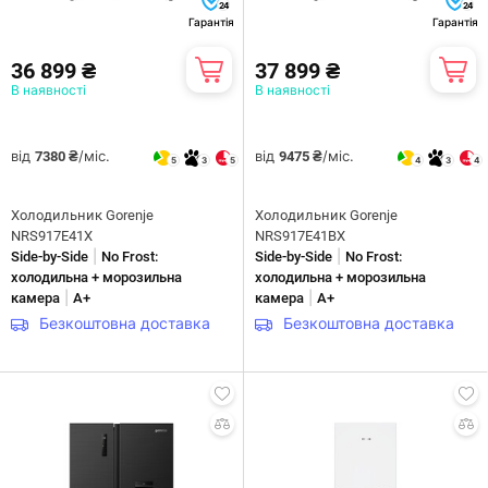
24
24
Гарантія
Гарантія
36 899 ₴
37 899 ₴
В наявності
В наявності
від
/міс.
від
/міс.
7380 ₴
9475 ₴
5
3
5
4
3
4
Холодильник Gorenje
Холодильник Gorenje
NRS917E41X
NRS917E41BX
|
|
Side-by-Side
No Frost:
Side-by-Side
No Frost:
холодильна + морозильна
холодильна + морозильна
|
|
камера
A+
камера
A+
Безкоштовна доставка
Безкоштовна доставка