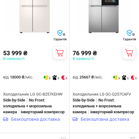
12
12
Гарантія
Гарантія
53 999 ₴
76 999 ₴
В наявності
В наявності
від
/міс.
від
/міс.
18000 ₴
25667 ₴
3
3
3
3
3
3
Холодильник LG GC-B257KEHW
Холодильник LG GC-Q257CAFV
|
|
Side-by-Side
No Frost:
Side-by-Side
No Frost:
холодильна + морозильна
холодильна + морозильна
|
|
камера
інверторний компресор
камера
інверторний компресор
Безкоштовна доставка
Безкоштовна доставка