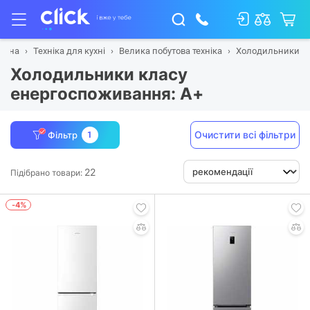
овна
Техніка для кухні
Велика побутова техніка
Холодильники
Холодильники класу
енергоспоживання: A+
Очистити всі фільтри
Фільтр
1
22
Підібрано товари:
-4%