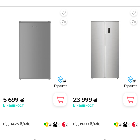
24
12
Гарантія
Гарантія
5 699 ₴
23 999 ₴
В наявності
В наявності
від
/міс.
від
/міс.
1425 ₴
6000 ₴
4
3
4
4
3
4