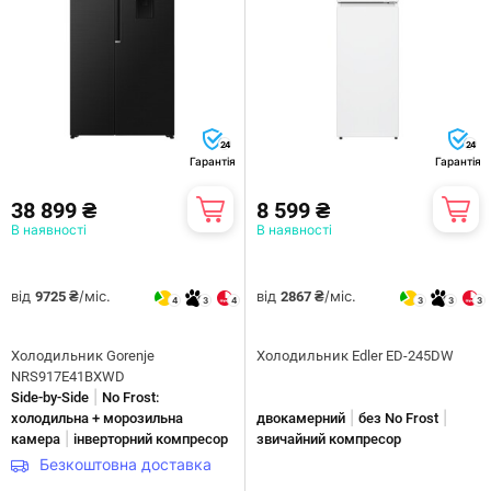
24
24
Гарантія
Гарантія
38 899 ₴
8 599 ₴
В наявності
В наявності
від
/міс.
від
/міс.
9725 ₴
2867 ₴
4
3
4
3
3
3
Холодильник Gorenje
Холодильник Edler ED-245DW
NRS917E41BXWD
|
Side-by-Side
No Frost:
|
|
холодильна + морозильна
двокамерний
без No Frost
|
камера
інверторний компресор
звичайний компресор
Безкоштовна доставка