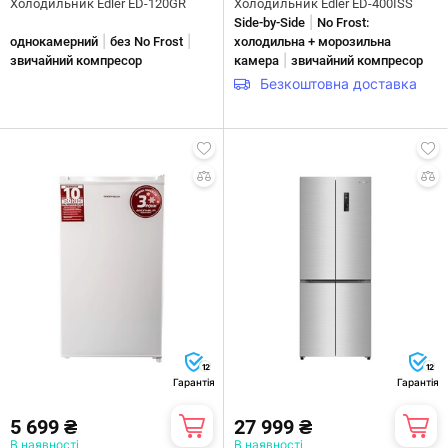
Холодильник Edler ED-120GR
Холодильник Edler ED-400ISS
|
Side-by-Side
No Frost:
|
|
однокамерний
без No Frost
холодильна + морозильна
|
звичайний компресор
камера
звичайний компресор
Безкоштовна доставка
12
12
Гарантія
Гарантія
5 699 ₴
27 999 ₴
В наявності
В наявності