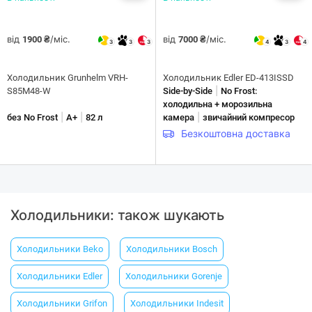
від
/міс.
від
/міс.
1900 ₴
7000 ₴
3
3
3
4
3
4
Холодильник Grunhelm VRH-
Холодильник Edler ED-413ISSD
|
S85M48-W
Side-by-Side
No Frost:
холодильна + морозильна
|
|
|
без No Frost
A+
82 л
камера
звичайний компресор
Безкоштовна доставка
Холодильники: також шукають
Холодильники Beko
Холодильники Bosсh
Холодильники Еdler
Холодильники Gorenje
Холодильники Grifon
Холодильники Indesit