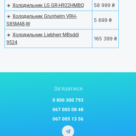
☀️
58 999 ₴
Холодильник LG GR-H922HMBQ
☀️
Холодильник Grunhelm VRH-
5 699 ₴
S85M48-W
☀️
Холодильник Liebherr MBsddi
165 399 ₴
9524
Зв'язатися
0 800 300 793
067 005 08 48
067 005 13 56