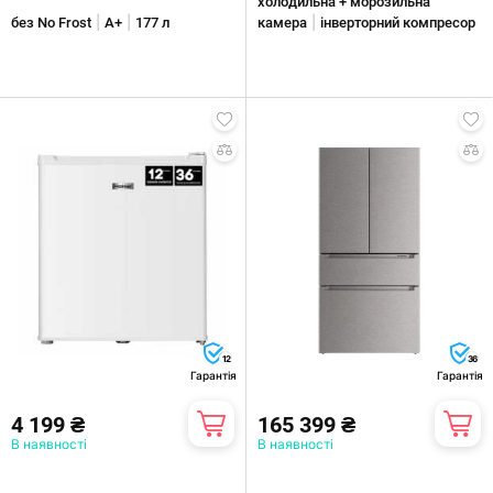
холодильна + морозильна
|
|
|
без No Frost
A+
177 л
камера
інверторний компресор
12
36
Гарантія
Гарантія
4 199 ₴
165 399 ₴
В наявності
В наявності