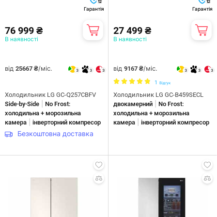
12
12
Гарантія
Гарантія
76 999 ₴
27 499 ₴
В наявності
В наявності
від
/міс.
від
/міс.
25667 ₴
9167 ₴
3
3
3
3
3
3
1
Відгук
Холодильник LG GC-Q257CBFV
Холодильник LG GC-B459SECL
|
|
Side-by-Side
No Frost:
двокамерний
No Frost:
холодильна + морозильна
холодильна + морозильна
|
|
камера
інверторний компресор
камера
інверторний компресор
Безкоштовна доставка