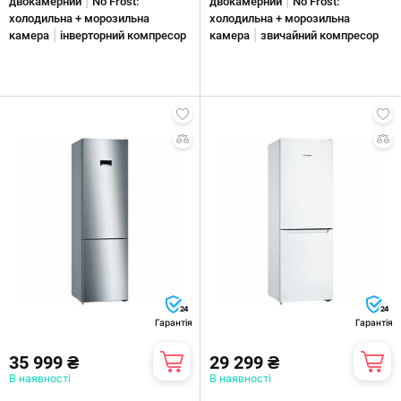
|
|
двокамерний
No Frost:
двокамерний
No Frost:
холодильна + морозильна
холодильна + морозильна
|
|
камера
інверторний компресор
камера
звичайний компресор
24
24
Гарантія
Гарантія
35 999 ₴
29 299 ₴
В наявності
В наявності