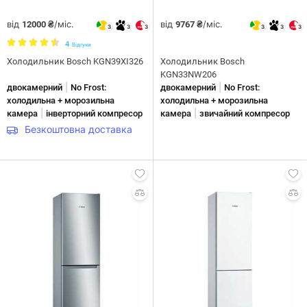
від
/міс.
від
/міс.
12000 ₴
9767 ₴
3
3
3
3
3
3
4
Відгуки
Холодильник Bosch KGN39XI326
Холодильник Bosch
KGN33NW206
|
|
двокамерний
No Frost:
двокамерний
No Frost:
холодильна + морозильна
холодильна + морозильна
|
|
камера
інверторний компресор
камера
звичайний компресор
Безкоштовна доставка