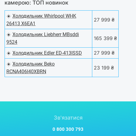
камерою: ТОП новинок
☀️
Холодильник Whirlpool WHK
27 999 ₴
26413 X6EA1
☀️
Холодильник Liebherr MBsddi
165 399 ₴
9524
☀️
27 999 ₴
Холодильник Edler ED-413ISSD
☀️
Холодильник Beko
23 199 ₴
RCNA406I40XBRN
Зв'язатися
0 800 300 793