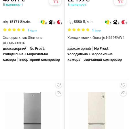
В наявності
В наявності
від
/міс.
від
/міс.
15171 ₴
5550 ₴
2
3
3
4
3
4
1
1
Відгук
Відгук
Холодильник Siemens
Холодильник Gorenje N619EAW4
KG39NXX316
|
|
двокамерний
No Frost:
двокамерний
No Frost:
холодильна + морозильна
холодильна + морозильна
|
|
камера
інверторний компресор
камера
звичайний компресор