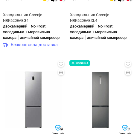
Холодильник Gorenje
Холодильник Gorenje
NRK620EABG4
NRK620EABXL4
|
|
двокамерний
No Frost:
двокамерний
No Frost:
холодильна + морозильна
холодильна + морозильна
|
|
камера
звичайний компресор
камера
звичайний компресор
Безкоштовна доставка
НОВИНКА
36
12
Гарантія
Гарантія