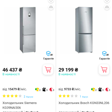
24
24
Гарантія
Гарантія
46 437 ₴
29 199 ₴
В наявності
В наявності
від
/міс.
від
/міс.
15479 ₴
9733 ₴
2
3
3
2
3
3
2
1
Відгуки
Відгук
Холодильник Siemens
Холодильник Bosch KGN33NL206
KG39NAI306