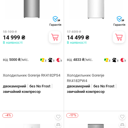
24
24
Гарантія
Гарантія
18 199 ₴
17 499 ₴
14 999 ₴
14 499 ₴
В наявності
В наявності
від
/міс.
від
/міс.
5000 ₴
4833 ₴
2
3
3
2
3
3
Холодильник Gorenje RK4182PS4
Холодильник Gorenje
RK4182PW4
|
|
|
|
двокамерний
без No Frost
двокамерний
без No Frost
звичайний компресор
звичайний компресор
-4%
-17%