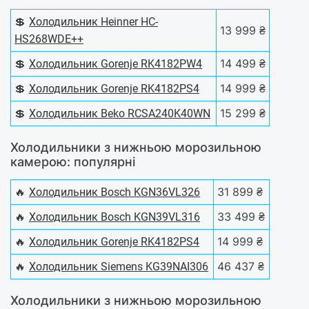
💲
Холодильник Heinner HC-
13 999 ₴
HS268WDE++
💲
14 499 ₴
Холодильник Gorenje RK4182PW4
💲
14 999 ₴
Холодильник Gorenje RK4182PS4
💲
15 299 ₴
Холодильник Beko RCSA240K40WN
Холодильники з нижньою морозильною
камерою: популярні
🔥
31 899 ₴
Холодильник Bosch KGN36VL326
🔥
33 499 ₴
Холодильник Bosch KGN39VL316
🔥
14 999 ₴
Холодильник Gorenje RK4182PS4
🔥
46 437 ₴
Холодильник Siemens KG39NAI306
Холодильники з нижньою морозильною