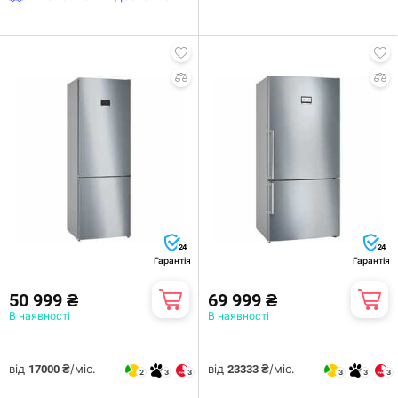
24
24
Гарантія
Гарантія
50 999 ₴
69 999 ₴
В наявності
В наявності
від
/міс.
від
/міс.
17000 ₴
23333 ₴
2
3
3
3
3
3