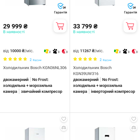
24
24
Гарантія
Гарантія
29 999 ₴
33 799 ₴
В наявності
В наявності
від
/міс.
від
/міс.
10000 ₴
11267 ₴
2
3
3
2
3
3
2
2
Відгуки
Відгуки
Холодильник Bosch KGN36NL306
Холодильник Bosch
KGN39UW316
|
|
двокамерний
No Frost:
двокамерний
No Frost:
холодильна + морозильна
холодильна + морозильна
|
|
камера
звичайний компресор
камера
інверторний компресор