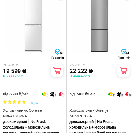
24
24
Гарантія
Гарантія
20 499 ₴
26 799 ₴
19 599 ₴
22 222 ₴
В наявності
В наявності
від
/міс.
від
/міс.
6533 ₴
7408 ₴
3
3
3
2
3
3
1
Відгук
Холодильник Gorenje
Холодильник Gorenje
NRK418ECW4
NRK6202ES4
|
|
двокамерний
No Frost:
двокамерний
No Frost:
холодильна + морозильна
холодильна + морозильна
|
|
камера
звичайний компресор
камера
звичайний компресор