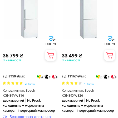
24
24
Гарантія
Гарантія
35 799 ₴
33 499 ₴
В наявності
В наявності
від
/міс.
від
/міс.
8950 ₴
11167 ₴
4
3
4
2
3
3
2
4
Відгуки
Відгуки
Холодильник Bosch
Холодильник Bosch
KGN39VW316
KGN39XW326
|
|
двокамерний
No Frost:
двокамерний
No Frost:
холодильна + морозильна
холодильна + морозильна
|
|
камера
інверторний компресор
камера
інверторний компресор
Безкоштовна доставка