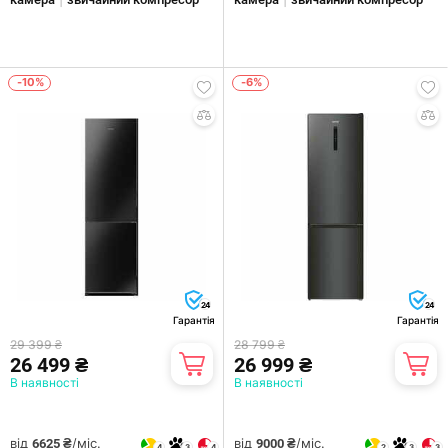
-10%
-6%
24
24
Гарантія
Гарантія
29 399 ₴
28 799 ₴
26 499 ₴
26 999 ₴
В наявності
В наявності
від
/міс.
від
/міс.
6625 ₴
9000 ₴
4
3
4
2
3
3