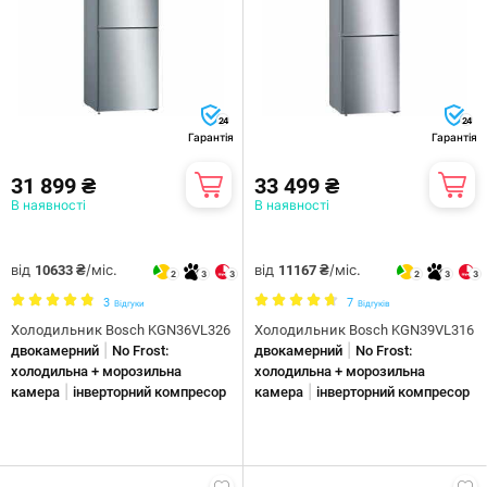
24
24
Гарантія
Гарантія
31 899 ₴
33 499 ₴
В наявності
В наявності
від
/міс.
від
/міс.
10633 ₴
11167 ₴
2
3
3
2
3
3
3
7
Відгуки
Відгуків
Холодильник Bosch KGN36VL326
Холодильник Bosch KGN39VL316
|
|
двокамерний
No Frost:
двокамерний
No Frost:
холодильна + морозильна
холодильна + морозильна
|
|
камера
інверторний компресор
камера
інверторний компресор