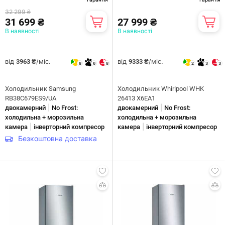
32 299 ₴
31 699 ₴
27 999 ₴
В наявності
В наявності
від
/міс.
від
/міс.
3963 ₴
9333 ₴
8
6
8
2
3
3
Холодильник Samsung
Холодильник Whirlpool WHK
RB38C679ES9/UA
26413 X6EA1
|
|
двокамерний
No Frost:
двокамерний
No Frost:
холодильна + морозильна
холодильна + морозильна
|
|
камера
інверторний компресор
камера
інверторний компресор
Безкоштовна доставка