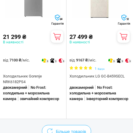
24
12
Гарантія
Гарантія
21 299 ₴
27 499 ₴
В наявності
В наявності
від
/міс.
від
/міс.
7100 ₴
9167 ₴
3
3
3
3
3
3
1
Відгук
Холодильник Gorenje
Холодильник LG GC-B459SECL
NRK6182PS4
|
|
двокамерний
No Frost:
двокамерний
No Frost:
холодильна + морозильна
холодильна + морозильна
|
|
камера
звичайний компресор
камера
інверторний компресор
Більше товарів