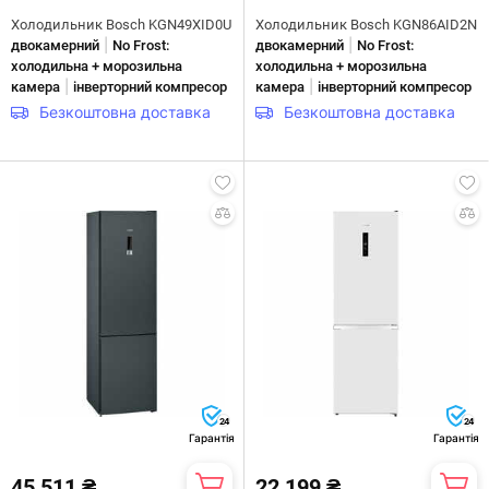
Холодильник Bosch KGN49XID0U
Холодильник Bosch KGN86AID2N
|
|
двокамерний
No Frost:
двокамерний
No Frost:
холодильна + морозильна
холодильна + морозильна
|
|
камера
інверторний компресор
камера
інверторний компресор
Безкоштовна доставка
Безкоштовна доставка
24
24
Гарантія
Гарантія
45 511 ₴
22 199 ₴