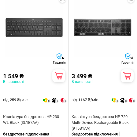
12
12
Гарантія
Гарантія
1 549 ₴
3 499 ₴
В наявності
В наявності
від
/міс.
від
/міс.
259 ₴
1167 ₴
6
3
6
3
3
3
Клавіатура бездротова HP 230
Клавіатура бездротова HP 720
WL Black (3L1E7AA)
Multi-Device Rechargeable Black
(9T5B1AA)
|
|
бездротове підключення
бездротове підключення