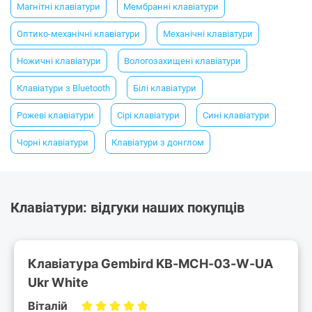
Магнітні клавіатури
Мембранні клавіатури
Оптико-механічні клавіатури
Механічні клавіатури
Ножичні клавіатури
Вологозахищені клавіатури
Клавіатури з Bluetooth
Білі клавіатури
Рожеві клавіатури
Сірі клавіатури
Сині клавіатури
Чорні клавіатури
Клавіатури з донглом
Клавіатури: відгуки наших покупців
Клавіатура Gembird KB-MCH-03-W-UA
Ukr White
Віталій