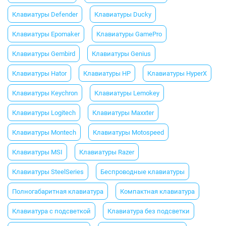
Клавиатуры Defender
Клавиатуры Ducky
Клавиатуры Epomaker
Клавиатуры GamePro
Клавиатуры Gembird
Клавиатуры Genius
Клавиатуры Hator
Клавиатуры HP
Клавиатуры HyperX
Клавиатуры Keychron
Клавиатуры Lemokey
Клавиатуры Logitech
Клавиатуры Maxxter
Клавиатуры Montech
Клавиатуры Motospeed
Клавиатуры MSI
Клавиатуры Razer
Клавиатуры SteelSeries
Беспроводные клавиатуры
Полногабаритная клавиатура
Компактная клавиатура
Клавиатура с подсветкой
Клавиатура без подсветки