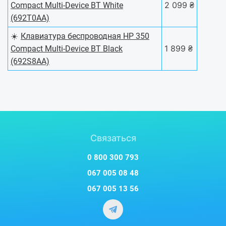
2 099 ₴
Compact Multi-Device BT White
(692T0AA)
☀️
Клавиатура беспроводная HP 350
1 899 ₴
Compact Multi-Device BT Black
(692S8AA)
Связаться
0 800 300 793
067 005 08 48
067 005 13 56