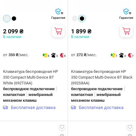
12
12
Гарантия
Гарантия
2 099 ₴
1 899 ₴
В наличии
В наличии
от
/мес.
от
/мес.
350 ₴
272 ₴
6
3
6
7
4
7
Клавиатура беспроводная HP
Клавиатура беспроводная HP
350 Compact Multi-Device BT
350 Compact Multi-Device BT Black
White (692T0AA)
(692S8AA)
|
|
беспроводное подключение
беспроводное подключение
|
|
компактная
мембранный
компактная
мембранный
механизм клавиш
механизм клавиш
Бесплатная доставка
Бесплатная доставка