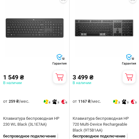
12
12
Гарантия
Гарантия
1 549 ₴
3 499 ₴
В наличии
В наличии
от
/мес.
от
/мес.
259 ₴
1167 ₴
6
3
6
3
3
3
Клавиатура беспроводная HP
Клавиатура беспроводная HP
230 WL Black (3L1E7AA)
720 Multi-Device Rechargeable
Black (9T5B1AA)
|
|
беспроводное подключение
беспроводное подключение