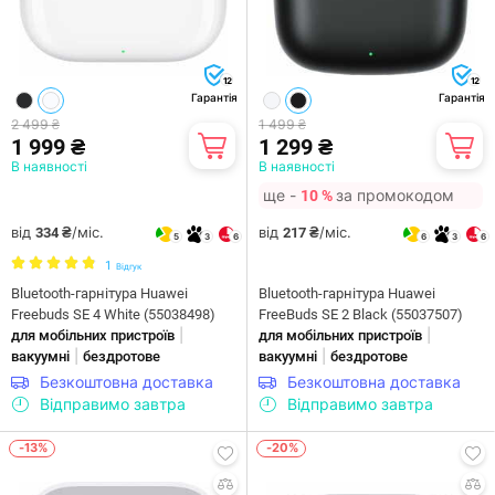
12
12
Гарантія
Гарантія
2 499 ₴
1 499 ₴
1 999 ₴
1 299 ₴
В наявності
В наявності
ще -
за промокодом
10 %
від
/міс.
від
/міс.
334 ₴
217 ₴
5
3
6
6
3
6
1
Відгук
Bluetooth-гарнітура Huawei
Bluetooth-гарнітура Huawei
Freebuds SE 4 White (55038498)
FreeBuds SE 2 Black (55037507)
|
|
для мобільних пристроїв
для мобільних пристроїв
|
|
вакуумні
бездротове
вакуумні
бездротове
Безкоштовна доставка
Безкоштовна доставка
Відправимо завтра
Відправимо завтра
-13%
-20%