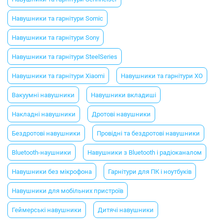
Навушники та гарнітури Somic
Навушники та гарнітури Sony
Навушники та гарнітури SteelSeries
Навушники та гарнітури Xiaomi
Навушники та гарнітури XO
Вакуумні навушники
Навушники вкладиші
Накладні навушники
Дротові навушники
Бездротові навушники
Провідні та бездротові навушники
Bluetooth-наушники
Навушники з Bluetooth і радіоканалом
Навушники без мікрофона
Гарнітури для ПК і ноутбуків
Навушники для мобільних пристроїв
Геймерські навушники
Дитячі навушники