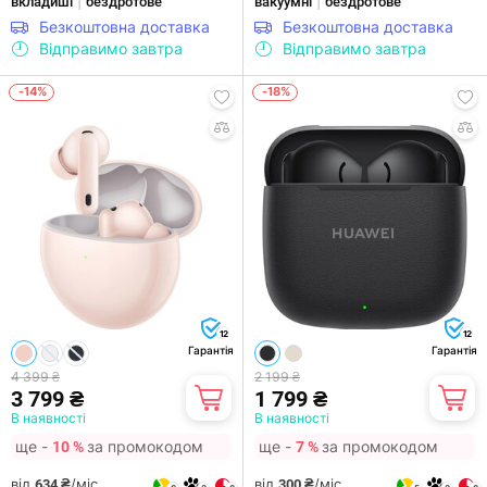
|
|
вкладиші
бездротове
вакуумні
бездротове
Безкоштовна доставка
Безкоштовна доставка
Відправимо завтра
Відправимо завтра
-14%
-18%
12
12
Гарантія
Гарантія
4 399 ₴
2 199 ₴
3 799 ₴
1 799 ₴
В наявності
В наявності
ще -
за промокодом
ще -
за промокодом
10 %
7 %
від
/міс.
від
/міс.
634 ₴
300 ₴