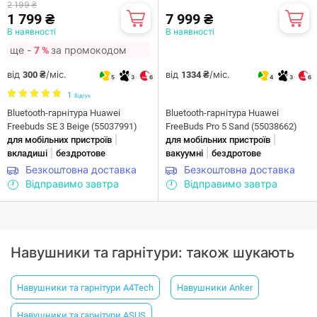
2 199 ₴
1 799 ₴
7 999 ₴
В наявності
В наявності
ще -
за промокодом
7 %
від
/міс.
від
/міс.
300 ₴
1334 ₴
5
3
6
4
3
6
1
Відгук
Bluetooth-гарнітура Huawei
Bluetooth-гарнітура Huawei
Freebuds SE 3 Beige (55037991)
FreeBuds Pro 5 Sand (55038662)
|
|
для мобільних пристроїв
для мобільних пристроїв
|
|
вкладиші
бездротове
вакуумні
бездротове
Безкоштовна доставка
Безкоштовна доставка
Відправимо завтра
Відправимо завтра
Навушники та гарнітури: також шукають
Навушники та гарнітури A4Tech
Навушники Anker
Навушники та гарнітури ASUS