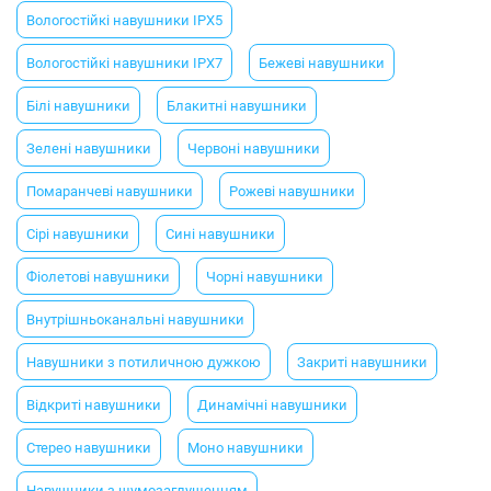
Вологостійкі навушники IPX5
Вологостійкі навушники IPX7
Бежеві навушники
Білі навушники
Блакитні навушники
Зелені навушники
Червоні навушники
Помаранчеві навушники
Рожеві навушники
Сірі навушники
Сині навушники
Фіолетові навушники
Чорні навушники
Внутрішньоканальні навушники
Навушники з потиличною дужкою
Закриті навушники
Відкриті навушники
Динамічні навушники
Стерео навушники
Моно навушники
Навушники з шумозаглушенням