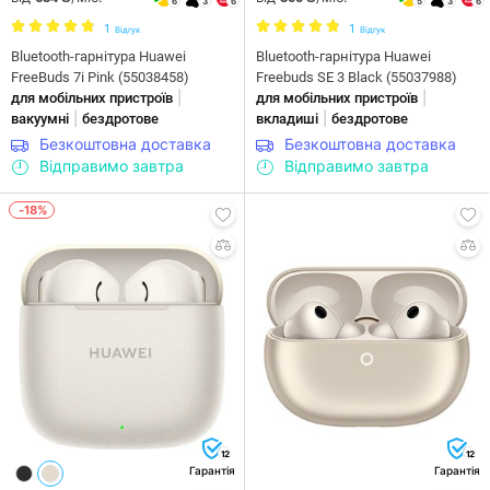
6
3
6
5
3
6
1
1
Відгук
Відгук
Bluetooth-гарнітура Huawei
Bluetooth-гарнітура Huawei
FreeBuds 7i Pink (55038458)
Freebuds SE 3 Black (55037988)
|
|
для мобільних пристроїв
для мобільних пристроїв
|
|
вакуумні
бездротове
вкладиші
бездротове
Безкоштовна доставка
Безкоштовна доставка
Відправимо завтра
Відправимо завтра
-18%
12
12
Гарантія
Гарантія