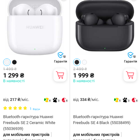
12
12
Гарантія
Гарантія
1 499 ₴
2 499 ₴
1 299 ₴
1 999 ₴
В наявності
В наявності
від
/міс.
від
/міс.
217 ₴
334 ₴
6
3
6
5
3
6
1
Відгук
Bluetooth-гарнітура Huawei
Bluetooth-гарнітура Huawei
Freebuds SE 2 Ceramic White
Freebuds SE 4 Black (55038499)
(55036939)
|
|
для мобільних пристроїв
для мобільних пристроїв