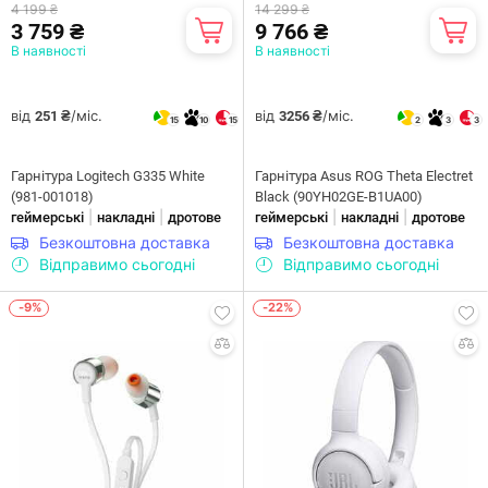
4 199 ₴
14 299 ₴
3 759 ₴
9 766 ₴
В наявності
В наявності
від
/міс.
від
/міс.
251 ₴
3256 ₴
15
10
15
2
3
3
Гарнітура Logitech G335 White
Гарнітура Asus ROG Theta Electret
(981-001018)
Black (90YH02GE-B1UA00)
|
|
|
|
геймерські
накладні
дротове
геймерські
накладні
дротове
Безкоштовна доставка
Безкоштовна доставка
Відправимо сьогодні
Відправимо сьогодні
-9%
-22%