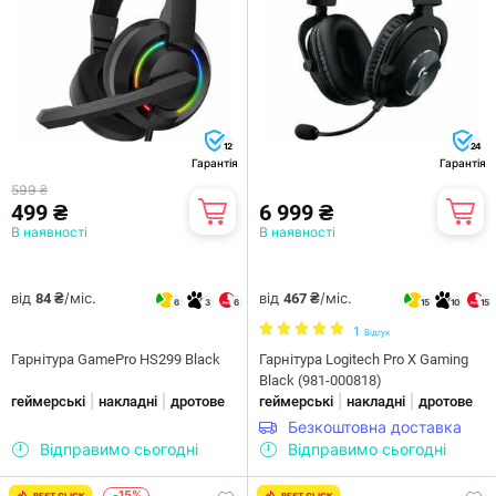
12
24
Гарантія
Гарантія
599 ₴
499 ₴
6 999 ₴
В наявності
В наявності
від
/міс.
від
/міс.
84 ₴
467 ₴
6
3
6
15
10
15
1
Відгук
Гарнітура GamePro HS299 Black
Гарнітура Logitech Pro X Gaming
Black (981-000818)
|
|
|
|
геймерські
накладні
дротове
геймерські
накладні
дротове
Безкоштовна доставка
Відправимо сьогодні
Відправимо сьогодні
-15%
BEST CLICK
BEST CLICK