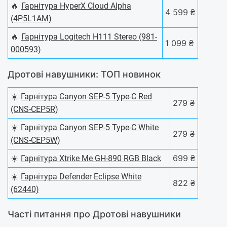
🔥
Гарнiтура HyperX Cloud Alpha
4 599 ₴
(4P5L1AM)
🔥
Гарнiтура Logitech H111 Stereo (981-
1 099 ₴
000593)
Дротові навушники: ТОП новинок
☀️
Гарнітура Canyon SEP-5 Type-C Red
279 ₴
(CNS-CEP5R)
☀️
Гарнітура Canyon SEP-5 Type-C White
279 ₴
(CNS-CEP5W)
☀️
699 ₴
Гарнітура Xtrike Me GH-890 RGB Black
☀️
Гарнітура Defender Eclipse White
822 ₴
(62440)
Чacті питaння пpo Дротові навушники