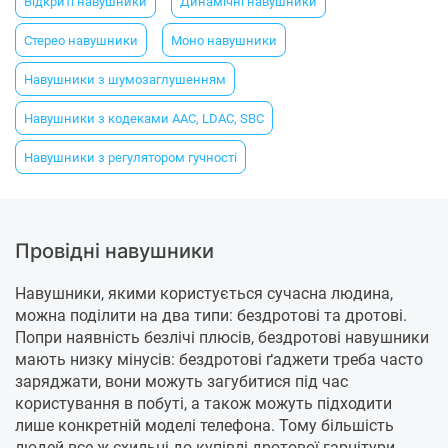
Відкриті навушники
Динамічні навушники
Стерео навушники
Моно навушники
Навушники з шумозаглушенням
Навушники з кодеками AAC, LDAC, SBC
Навушники з регулятором гучності
Провідні навушники
Навушники, якими користується сучасна людина,
можна поділити на два типи: бездротові та дротові.
Попри наявність безлічі плюсів, бездротові навушники
мають низку мінусів: бездротові ґаджети треба часто
заряджати, вони можуть загубитися під час
користування в побуті, а також можуть підходити
лише конкретній моделі телефона. Тому більшість
людей все ж схильні до купівлі дротової гарнітури.