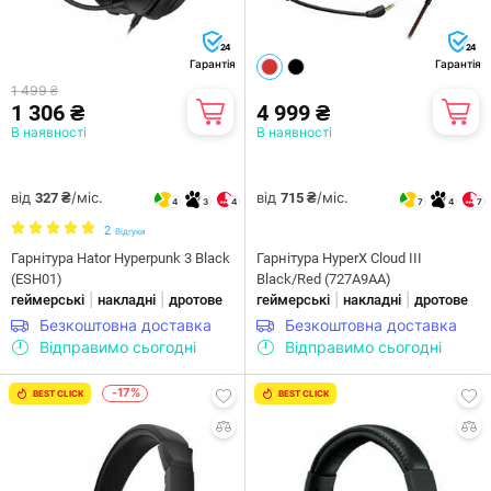
24
24
Гарантія
Гарантія
1 499 ₴
1 306 ₴
4 999 ₴
В наявності
В наявності
від
/міс.
від
/міс.
327 ₴
715 ₴
4
3
4
7
4
7
2
Відгуки
Гарнiтура Hator Hyperpunk 3 Black
Гарнiтура HyperX Cloud III
(ESH01)
Black/Red (727A9AA)
|
|
|
|
геймерські
накладні
дротове
геймерські
накладні
дротове
Безкоштовна доставка
Безкоштовна доставка
Відправимо сьогодні
Відправимо сьогодні
-17%
BEST CLICK
BEST CLICK