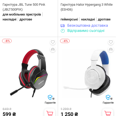
Гарнiтура JBL Tune 500 Pink
Гарнiтура Hator Hypergang 3 White
(JBLT500PIK)
(ESH06)
|
для мобільних пристроїв
|
|
|
накладні
дротове
геймерські
накладні
дротове
Безкоштовна доставка
Відправимо сьогодні
-8%
-4%
12
12
Гарантія
Гарантія
649 ₴
1 299 ₴
599 ₴
1 250 ₴