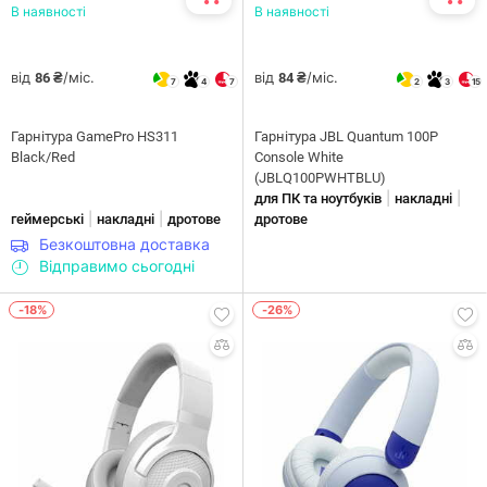
В наявності
В наявності
від
/міс.
від
/міс.
86 ₴
84 ₴
7
4
7
2
3
15
Гарнітура GamePro HS311
Гарнiтура JBL Quantum 100P
Black/Red
Console White
(JBLQ100PWHTBLU)
|
|
для ПК та ноутбуків
накладні
|
|
геймерські
накладні
дротове
дротове
Безкоштовна доставка
Відправимо сьогодні
-18%
-26%