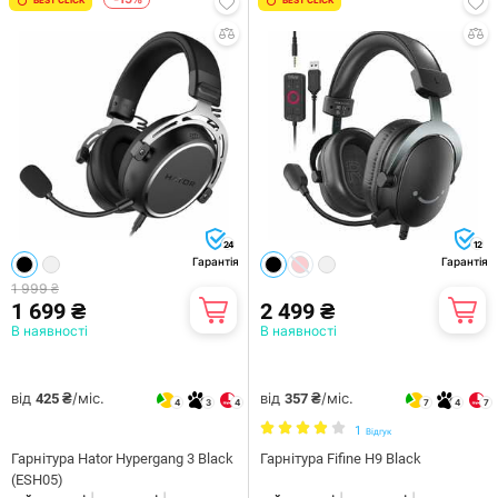
24
12
Гарантія
Гарантія
1 999 ₴
1 699 ₴
2 499 ₴
В наявності
В наявності
від
/міс.
від
/міс.
425 ₴
357 ₴
4
3
4
7
4
7
1
Відгук
Гарнiтура Hator Hypergang 3 Black
Гарнітура Fifine H9 Black
(ESH05)