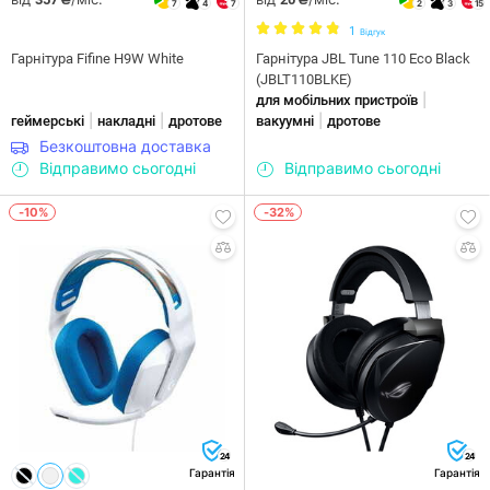
7
4
7
2
3
15
1
Відгук
Гарнітура Fifine H9W White
Гарнітура JBL Tune 110 Eco Black
(JBLT110BLKE)
|
для мобільних пристроїв
|
|
|
геймерські
накладні
дротове
вакуумні
дротове
Безкоштовна доставка
Відправимо сьогодні
Відправимо сьогодні
-10%
-32%
24
24
Гарантія
Гарантія