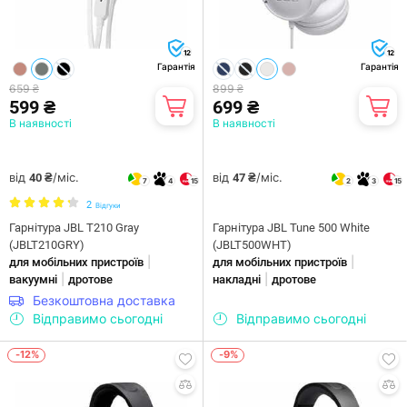
12
12
Гарантія
Гарантія
659 ₴
899 ₴
599 ₴
699 ₴
В наявності
В наявності
від
/міс.
від
/міс.
40 ₴
47 ₴
7
4
15
2
3
15
2
Відгуки
Гарнітура JBL T210 Gray
Гарнiтура JBL Tune 500 White
(JBLT210GRY)
(JBLT500WHT)
|
|
для мобільних пристроїв
для мобільних пристроїв
|
|
вакуумні
дротове
накладні
дротове
Безкоштовна доставка
Відправимо сьогодні
Відправимо сьогодні
-12%
-9%