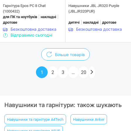
Гарнітура Epos PC 8 Chat
Навушники JBL JR320 Purple
(1000432)
(JBLJR320PUR)
|
|
для ПК та ноутбуків
накладні
|
|
дротове
дитячі
накладні
дротове
Безкоштовна доставка
Безкоштовна доставка
Відправимо сьогодні
Більше товарів
1
2
3
…
20
Навушники та гарнітури: також шукають
Навушники та гарнітури A4Tech
Навушники Anker
Навушники та гарнітури ASUS