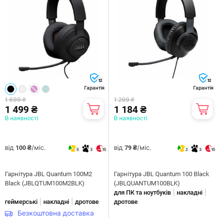
12
12
Гарантія
Гарантія
1 699 ₴
1 299 ₴
1 499 ₴
1 184 ₴
В наявності
В наявності
від
/міс.
від
/міс.
100 ₴
79 ₴
5
3
15
2
3
15
Гарнiтура JBL Quantum 100M2
Гарнiтура JBL Quantum 100 Black
Black (JBLQTUM100M2BLK)
(JBLQUANTUM100BLK)
|
|
для ПК та ноутбуків
накладні
|
|
геймерські
накладні
дротове
дротове
Безкоштовна доставка