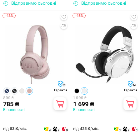
Відправимо сьогодні
Відправимо сьогодні
-13%
-15%
12
24
Гарантія
Гарантія
899 ₴
1 999 ₴
785 ₴
1 699 ₴
В наявності
В наявності
від
/міс.
від
/міс.
53 ₴
425 ₴
2
3
15
4
3
4