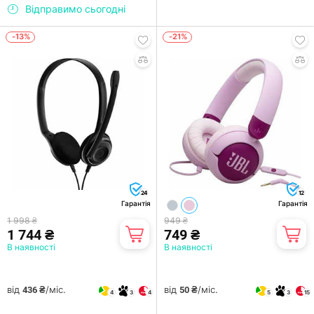
Відправимо сьогодні
-13%
-21%
24
12
Гарантія
Гарантія
1 998 ₴
949 ₴
1 744 ₴
749 ₴
В наявності
В наявності
від
/міс.
від
/міс.
436 ₴
50 ₴
4
3
4
5
3
15