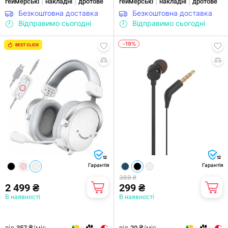
|
|
|
|
геймерські
накладні
дротове
геймерські
накладні
дротове
Безкоштовна доставка
Безкоштовна доставка
Відправимо сьогодні
Відправимо сьогодні
-19%
BEST CLICK
12
12
Гарантія
Гарантія
369 ₴
2 499 ₴
299 ₴
В наявності
В наявності
від
/міс.
від
/міс.
357 ₴
20 ₴