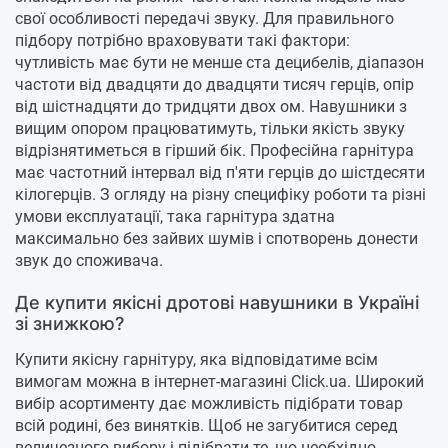
свої особливості передачі звуку. Для правильного
підбору потрібно враховувати такі фактори:
чутливість має бути не менше ста децибелів, діапазон
частоти від двадцяти до двадцяти тисяч герців, опір
від шістнадцяти до тридцяти двох ом. Навушники з
вищим опором працюватимуть, тільки якість звуку
відрізнятиметься в гірший бік. Професійна гарнітура
має частотний інтервал від п'яти герців до шістдесяти
кілогерців. З огляду на різну специфіку роботи та різні
умови експлуатації, така гарнітура здатна
максимально без зайвих шумів і спотворень донести
звук до споживача.
Де купити якісні дротові навушники в Україні
зі знижкою?
Купити якісну гарнітуру, яка відповідатиме всім
вимогам можна в інтернет-магазині Click.ua. Широкий
вибір асортименту дає можливість підібрати товар
всій родині, без винятків. Щоб не загубитися серед
величезного вибору і підібрати те, що необхідно,