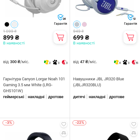
24
12
Гарантія
Гарантія
1 099 ₴
949 ₴
899 ₴
699 ₴
В наявності
В наявності
від
/міс.
від
/міс.
300 ₴
47 ₴
2
3
3
4
3
15
Гарнітура Canyon Lorgar Noah 101
Навушники JBL JR320 Blue
Gaming 3.5 мм White (LRG-
(JBLJR320BLU)
GHS101W)
|
|
|
|
геймерські
накладні
дротове
дитячі
накладні
дротове
-3%
-22%