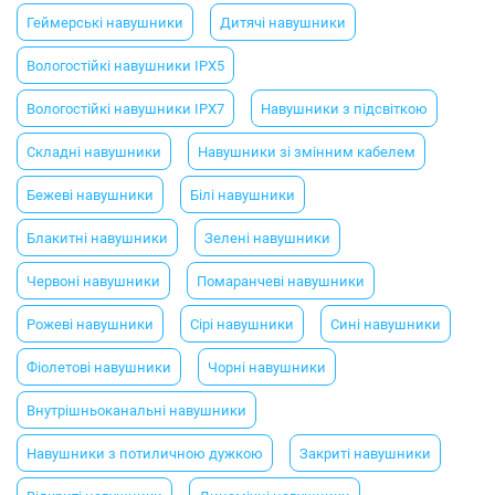
Геймерські навушники
Дитячі навушники
Вологостійкі навушники IPX5
Вологостійкі навушники IPX7
Навушники з підсвіткою
Складні навушники
Навушники зі змінним кабелем
Бежеві навушники
Білі навушники
Блакитні навушники
Зелені навушники
Червоні навушники
Помаранчеві навушники
Рожеві навушники
Сірі навушники
Сині навушники
Фіолетові навушники
Чорні навушники
Внутрішньоканальні навушники
Навушники з потиличною дужкою
Закриті навушники