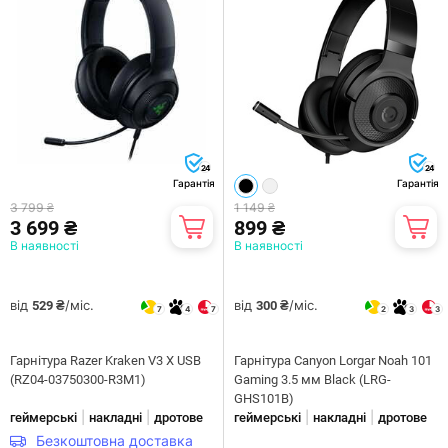
24
24
Гарантія
Гарантія
3 799 ₴
1 149 ₴
3 699 ₴
899 ₴
В наявності
В наявності
від
/міс.
від
/міс.
529 ₴
300 ₴
7
4
7
2
3
3
Гарнітура Razer Kraken V3 X USB
Гарнітура Canyon Lorgar Noah 101
(RZ04-03750300-R3M1)
Gaming 3.5 мм Black (LRG-
GHS101B)
|
|
|
|
геймерські
накладні
дротове
геймерські
накладні
дротове
Безкоштовна доставка