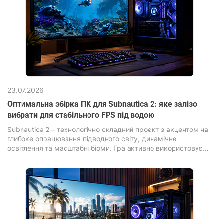
23.07.2026
Оптимальна збірка ПК для Subnautica 2: яке залізо
вибрати для стабільного FPS під водою
Subnautica 2 – технологічно складний проєкт з акцентом на
глибоке опрацювання підводного світу, динамічне
освітлення та масштабні біоми. Гра активно використовує
сучасні графічні ефекти: об'ємне світло, складні шейдери
води, дальнє промальовування та високу щільність
об'єктів, що прямо впливає на вимоги до заліза.