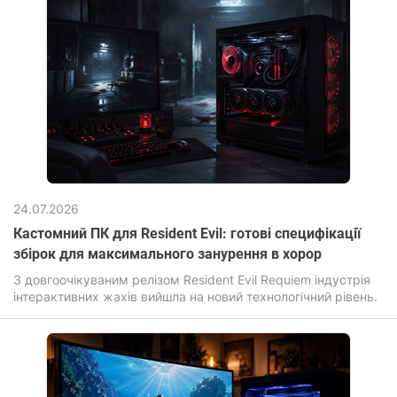
24.07.2026
Кастомний ПК для Resident Evil: готові специфікації
збірок для максимального занурення в хорор
З довгоочікуваним релізом Resident Evil Requiem індустрія
інтерактивних жахів вийшла на новий технологічний рівень.