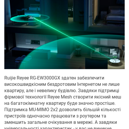
Ruijie Reyee RG-EW3000GX здатен забезпечити
високошвидкісним бездротовим Інтернетом не лише
квартиру, але і невелику будівлю. Завдяки підтримці
фірмової технології Reyee Mesh створити якісний меш
на багатокімнатну квартиру буде значно простіше.
Підтримка MU-MIMO 2x2 дозволить більшій кількості
пристроїв одночасно працювати з роутером та
зменшить загальне очікування в мережі. А завдяки
універсальності характеристик - у вас не виникне