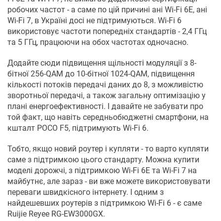
робочих частот - а саме по цій причині ані Wi-Fi 6E, ані
Wi-Fi 7, в Україні досі не підтримуються. Wi-Fi 6
використовує частоти попередніх стандартів - 2,4 ГГц
та 5 ГГц, працюючи на обох частотах одночасно.
Додайте сюди підвищення щільності модуляції з 8-
бітної 256-QAM до 10-бітної 1024-QAM, підвищення
кількості потоків передачі даних до 8, з можливістю
зворотньої передачі, а також загальну оптимізацію у
плані енергоефективності. І давайте не забувати про
той факт, що навіть середньобюджетні смартфони, на
кшталт POCO F5, підтримують Wi-Fi 6.
Тобто, якщо новий роутер і купляти - то варто купляти
саме з підтримкою цього стандарту. Можна купити
моделі дорожчі, з підтримкою Wi-Fi 6E та Wi-Fi 7 на
майбутнє, але зараз - ви вже можете використовувати
переваги швидкісного інтернету. І одним з
найдешевших роутерів з підтримкою Wi-Fi 6 - є саме
Ruijie Reyee RG-EW3000GX.