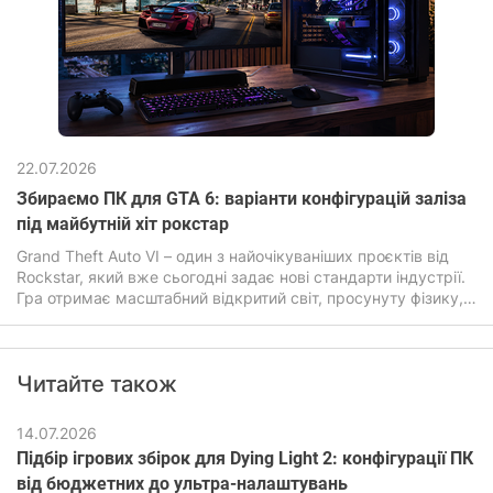
22.07.2026
Збираємо ПК для GTA 6: варіанти конфігурацій заліза
під майбутній хіт рокстар
Grand Theft Auto VI – один з найочікуваніших проєктів від
Rockstar, який вже сьогодні задає нові стандарти індустрії.
Гра отримає масштабний відкритий світ, просунуту фізику,
покращений штучний інтелект, а також дуже детальну
графіку. Все це прямо впливатиме на системні вимоги ГТА
6, які будуть помітно вищими ніж у попередніх частин
Читайте також
легендарної гри.
14.07.2026
Підбір ігрових збірок для Dying Light 2: конфігурації ПК
від бюджетних до ультра-налаштувань