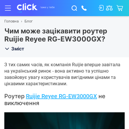
Головна
Блог
Чим може зацікавити роутер
Ruijie Reyee RG-EW3000GX?
Зміст
З тих самих часів, як компанія Ruijie вперше завітала
на український ринок - вона активно та успішно
завойовує увагу користувачів вигідними цінами та
цікавими характеристиками.
Роутер
Ruijie Reyee RG-EW3000GX
не
виключення