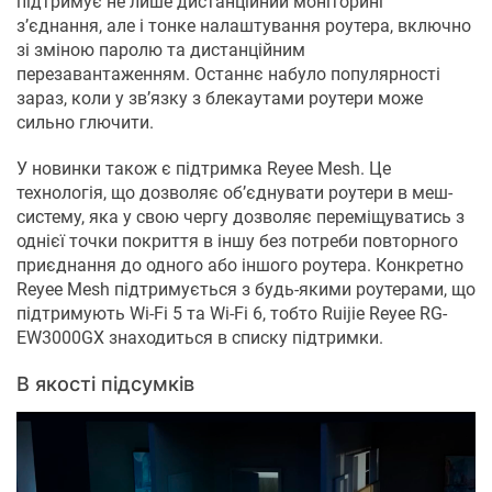
підтримує не лише дистанційний моніторинг
з’єднання, але і тонке налаштування роутера, включно
зі зміною паролю та дистанційним
перезавантаженням. Останнє набуло популярності
зараз, коли у зв’язку з блекаутами роутери може
сильно глючити.
У новинки також є підтримка Reyee Mesh. Це
технологія, що дозволяє об’єднувати роутери в меш-
систему, яка у свою чергу дозволяє переміщуватись з
однієї точки покриття в іншу без потреби повторного
приєднання до одного або іншого роутера. Конкретно
Reyee Mesh підтримується з будь-якими роутерами, що
підтримують Wi-Fi 5 та Wi-Fi 6, тобто Ruijie Reyee RG-
EW3000GX знаходиться в списку підтримки.
В якості підсумків