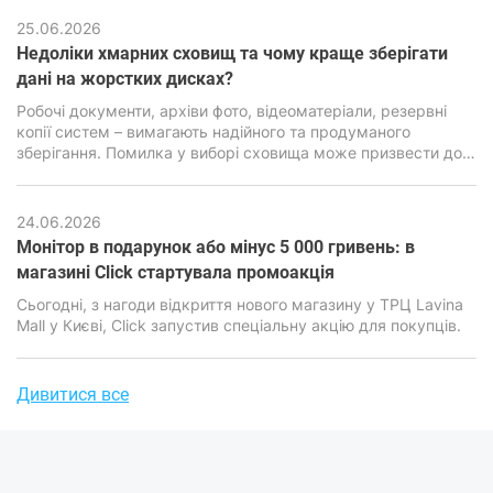
25.06.2026
Недоліки хмарних сховищ та чому краще зберігати
дані на жорстких дисках?
Робочі документи, архіви фото, відеоматеріали, резервні
копії систем – вимагають надійного та продуманого
зберігання. Помилка у виборі сховища може призвести до
втрати інформації, серйозних фінансових та репутаційних
наслідків. Саме тому питання вибору між хмарними
сервісами та локальними накопичувачами стоїть особливо
24.06.2026
гостро.
Монітор в подарунок або мінус 5 000 гривень: в
магазині Click стартувала промоакція
​​​​​​​Сьогодні, з нагоди відкриття нового магазину у ТРЦ Lavina
Mall у Києві, Click запустив спеціальну акцію для покупців.
Дивитися все