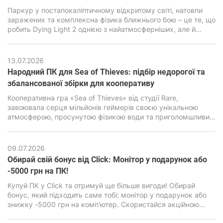
Паркур у постапокаліптичному відкритому світі, натовпи
заражених та комплексна фізика ближнього бою – це те, що
робить Dying Light 2 однією з найатмосферніших, але й
водночас дуже вимогливих екшен-RPG останніх років. В її
основі лежить рушій C-Engine від студії Techland, який за
гарну картинку, просунуту симуляцію та реалістичну фізику
13.07.2026
вимагає підвищеної продуктивності від ПК.
Народний ПК для Sea of ​​Thieves: підбір недорогої та
збалансованої збірки для кооперативу
Кооперативна гра «Sea of ​​Thieves» від студії Rare,
завоювала серця мільйонів геймерів своєю унікальною
атмосферою, просунутою фізикою води та приголомшливим
візуальним стилем. Але за зовнішньою мультяшною
графікою є дуже сильний двигун Unreal Engine 4, здатний
навантажити навіть сучасні ПК, особливо бюджетного
09.07.2026
класу.
Обирай свій бонус від Click: Монітор у подарунок або
-5000 грн на ПК!
Купуй ПК у Click та отримуй ще більше вигоди! Обирай
бонус, який підходить саме тобі: монітор у подарунок або
знижку -5000 грн на комп'ютер. Скористайся акційною
пропозицією та зроби свою покупку ще вигіднішою.