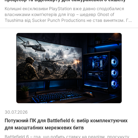
Колишні ексклюзиви PlayStation вже давно сподобалися
власниками комп'ютерів для ігор – шедевр Ghost of
Tsushima від Sucker Punch Productions не став винятком. Гра
зачаровує своїми безмежними полями, листям сакури, що
летять за вітром та неймовірною кінематографічністю
динамічних поєдинків на катанах.
30.07.2026
Потужний ПК для Battlefield 6: вибір комплектуючих
для масштабних мережевих битв
Battlefield 6 – гра, що робить ставку на реалізм, просунуту