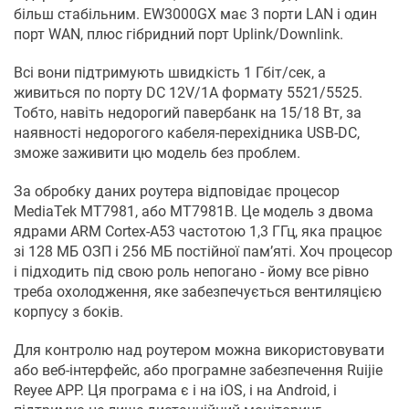
більш стабільним. EW3000GX має 3 порти LAN і один
порт WAN, плюс гібридний порт Uplink/Downlink.
Всі вони підтримують швидкість 1 Гбіт/сек, а
живиться по порту DC 12V/1A формату 5521/5525.
Тобто, навіть недорогий павербанк на 15/18 Вт, за
наявності недорогого кабеля-перехідника USB-DC,
зможе заживити цю модель без проблем.
За обробку даних роутера відповідає процесор
MediaTek MT7981, або MT7981B. Це модель з двома
ядрами ARM Cortex-A53 частотою 1,3 ГГц, яка працює
зі 128 МБ ОЗП і 256 МБ постійної пам’яті. Хоч процесор
і підходить під свою роль непогано - йому все рівно
треба охолодження, яке забезпечується вентиляцією
корпусу з боків.
Для контролю над роутером можна використовувати
або веб-інтерфейс, або програмне забезпечення Ruijie
Reyee APP. Ця програма є і на iOS, і на Android, і