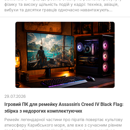
фізику та високу щільність подій у кадрі: техніка, авіація,
вибухи та десятки гравців одночасно навантажують
комп'ютер для ігор значно сильніше, ніж більшість сучасних
новинок.
29.07.2026
Ігровий ПК для ремейку Assassin's Creed IV Black Flag:
збірка з недорогих комплектуючих
Ремейк легендарної частини про піратів повертає культову
атмосферу Карибського моря, але вже з сучасним рівнем