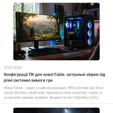
27.07.2026
Конфігурації ПК для нової Fable: актуальні збірки під
різні системні вимоги гри
Нова Fable – один з найочікуваніших RPG-релізів від Xbox
Game Studios, який має перезапустити культову серію із
сучасним рівнем графіки, фізики та постобробки світу.