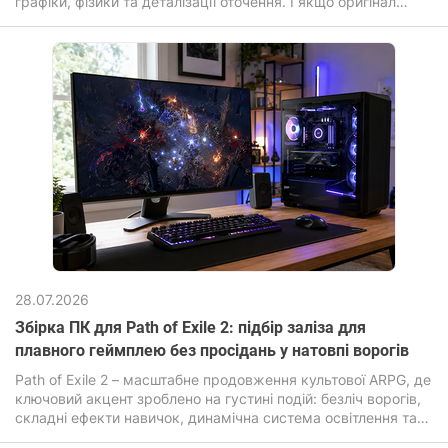
графіки, фізики та деталізації оточення. І якщо оригінал
робив ставку на масштаб та свободу, то оновлена ​​версія
Assassin's Creed Black Flag Resynced посилює візуальну
частину: перероблені текстури, покращене освітлення,
реалістична вода та «живіший» відкритий світ. Гра
перенесена на просунутий рушій Anvil з підтримкою
ілюмінування та трасування променів.
28.07.2026
Збірка ПК для Path of Exile 2: підбір заліза для
плавного геймплею без просідань у натовпі ворогів
Path of Exile 2 – масштабне продовження культової ARPG, де
ключовий акцент зроблено на густині подій: безліч ворогів,
складні ефекти навичок, динамічна система освітлення та
постійні анімації.