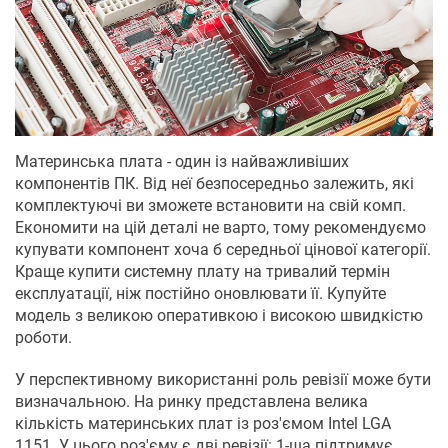
Материнська плата - один із найважливіших
компонентів ПК. Від неї безпосередньо залежить, які
комплектуючі ви зможете встановити на свій комп.
Економити на цій деталі не варто, тому рекомендуємо
купувати компонент хоча б середньої цінової категорії.
Краще купити системну плату на тривалий термін
експлуатації, ніж постійно оновлювати її. Купуйте
модель з великою оперативкою і високою швидкістю
роботи.
У перспективному використанні роль ревізії може бути
визначальною. На ринку представлена велика
кількість материнських плат із роз'ємом Intel LGA
1151. У цього роз'єму є дві ревізії: 1-ша підтримує