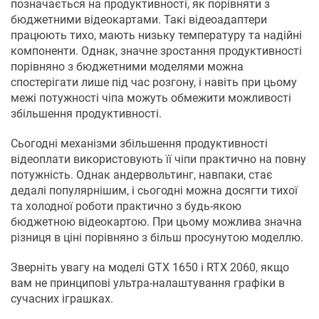
позначається на продуктивності, як порівняти з
бюджетними відеокартами. Такі відеоадаптери
працюють тихо, мають низьку температуру та надійні
компоненти. Однак, значне зростання продуктивності
порівняно з бюджетними моделями можна
спостерігати лише під час розгону, і навіть при цьому
межі потужності чіпа можуть обмежити можливості
збільшення продуктивності.
Сьогодні механізми збільшення продуктивності
відеоплати використовують її чіпи практично на повну
потужність. Однак андервольтинг, навпаки, стає
дедалі популярнішим, і сьогодні можна досягти тихої
та холодної роботи практично з будь-якою
бюджетною відеокартою. При цьому можлива значна
різниця в ціні порівняно з більш просунутою моделлю.
Зверніть увагу на моделі GTX 1650 і RTX 2060, якщо
вам не принципові ультра-налаштування графіки в
сучасних іграшках.