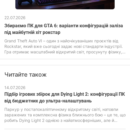
22.07.2026
Збираємо ПК для GTA 6: варіанти конфігурацій заліза
під майбутній хіт рокстар
Grand Theft Auto VI – один з найочікуваніших проєктів від
Rockstar, який вже сьогодні задає нові стандарти індустрії.
Гра отримає масштабний відкритий світ, просунуту фізику,
покращений штучний інтелект, а також дуже детальну
графіку. Все це прямо впливатиме на системні вимоги ГТА
6, які будуть помітно вищими ніж у попередніх частин
Читайте також
легендарної гри.
14.07.2026
Підбір ігрових збірок для Dying Light 2: конфігурації ПК
від бюджетних до ультра-налаштувань
Паркур у постапокаліптичному відкритому світі, натовпи
заражених та комплексна фізика ближнього бою – це те, що
робить Dying Light 2 однією з найатмосферніших, але й
водночас дуже вимогливих екшен-RPG останніх років. В її