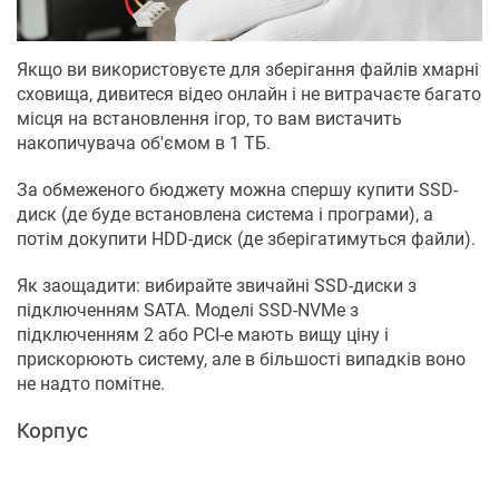
Якщо ви використовуєте для зберігання файлів хмарні
сховища, дивитеся відео онлайн і не витрачаєте багато
місця на встановлення ігор, то вам вистачить
накопичувача об'ємом в 1 ТБ.
За обмеженого бюджету можна спершу купити SSD-
диск (де буде встановлена система і програми), а
потім докупити HDD-диск (де зберігатимуться файли).
Як заощадити: вибирайте звичайні SSD-диски з
підключенням SATA. Моделі SSD-NVMe з
підключенням 2 або PCI-e мають вищу ціну і
прискорюють систему, але в більшості випадків воно
не надто помітне.
Корпус