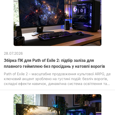
перенесена на просунутий рушій Anvil з підтримкою
ілюмінування та трасування променів.
28.07.2026
Збірка ПК для Path of Exile 2: підбір заліза для
плавного геймплею без просідань у натовпі ворогів
Path of Exile 2 – масштабне продовження культової ARPG, де
ключовий акцент зроблено на густині подій: безліч ворогів,
складні ефекти навичок, динамічна система освітлення та
постійні анімації.