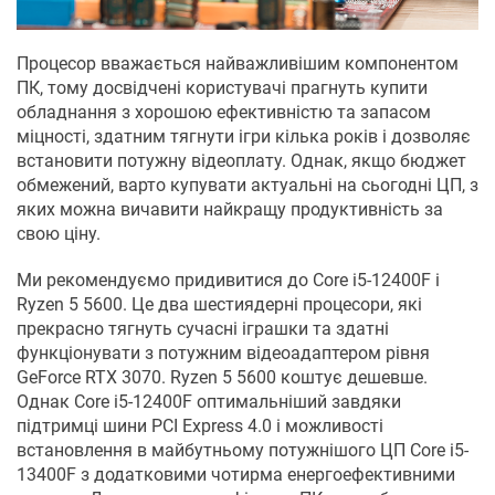
Процесор вважається найважливішим компонентом
ПК, тому досвідчені користувачі прагнуть купити
обладнання з хорошою ефективністю та запасом
міцності, здатним тягнути ігри кілька років і дозволяє
встановити потужну відеоплату. Однак, якщо бюджет
обмежений, варто купувати актуальні на сьогодні ЦП, з
яких можна вичавити найкращу продуктивність за
свою ціну.
Ми рекомендуємо придивитися до Core i5-12400F і
Ryzen 5 5600. Це два шестиядерні процесори, які
прекрасно тягнуть сучасні іграшки та здатні
функціонувати з потужним відеоадаптером рівня
GeForce RTX 3070. Ryzen 5 5600 коштує дешевше.
Однак Core i5-12400F оптимальніший завдяки
підтримці шини PCI Express 4.0 і можливості
встановлення в майбутньому потужнішого ЦП Core i5-
13400F з додатковими чотирма енергоефективними