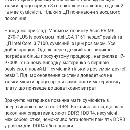
тільки процесори до 8-го покоління включно, тоді як 2-
га має сумісність тільки з ЦП починаючи з восьмого
покоління.
Наведемо приклад. Маємо материнку Asus PRIME
H270-PLUS із роз'ємом Intel LGA 1151 першої ревізії та
ЦП Intel Core i3 7100, сумісний із цим роз'ємом. Усе
добре працює. Однак, через деякий час, виникає
потреба в більш просунутому процесорі, наприклад, i7-
9700K. У нашому випадку, материнка є першою
ревізією, а новий ЦП сумісний тільки з роз'ємом другої
ревізії. Під час оновлення системи доведеться не
тільки міняти процесор, а й замінювати материнську
плату, що призведе до додаткових витрат.
Врахуйте: материнка повинна мати сумісність з
оперативною пам'яттю DDR4. Важливо знати, що різні
покоління оперативки, як-от DDR3 і DDR4, несумісні
між собою, отже, неможливо встановити пам'ять DDR3
у роз'єм для DDR4 або навпаки.