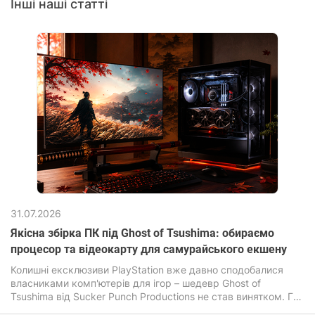
Інші наші статті
31.07.2026
Якісна збірка ПК під Ghost of Tsushima: обираємо
процесор та відеокарту для самурайського екшену
Колишні ексклюзиви PlayStation вже давно сподобалися
власниками комп'ютерів для ігор – шедевр Ghost of
Tsushima від Sucker Punch Productions не став винятком. Гра
зачаровує своїми безмежними полями, листям сакури, що