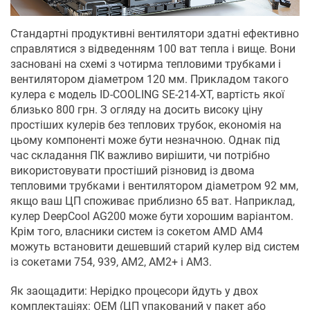
Стандартні продуктивні вентилятори здатні ефективно
справлятися з відведенням 100 ват тепла і вище. Вони
засновані на схемі з чотирма тепловими трубками і
вентилятором діаметром 120 мм. Прикладом такого
кулера є модель ID-COOLING SE-214-XT, вартість якої
близько 800 грн. З огляду на досить високу ціну
простіших кулерів без теплових трубок, економія на
цьому компоненті може бути незначною. Однак під
час складання ПК важливо вирішити, чи потрібно
використовувати простіший різновид із двома
тепловими трубками і вентилятором діаметром 92 мм,
якщо ваш ЦП споживає приблизно 65 ват. Наприклад,
кулер DeepCool AG200 може бути хорошим варіантом.
Крім того, власники систем із сокетом AMD AM4
можуть встановити дешевший старий кулер від систем
із сокетами 754, 939, AM2, AM2+ і AM3.
Як заощадити: Нерідко процесори йдуть у двох
комплектаціях: OEM (ЦП упакований у пакет або