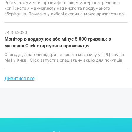
Робочі документи, архіви фото, відеоматеріали, резервні
копії систем – вимагають надійного та продуманого
зберігання. Помилка у виборі сховища може призвести до
втрати інформації, серйозних фінансових та репутаційних
наслідків. Саме тому питання вибору між хмарними
сервісами та локальними накопичувачами стоїть особливо
24.06.2026
гостро.
Монітор в подарунок або мінус 5 000 гривень: в
магазині Click стартувала промоакція
​​​​​​​Сьогодні, з нагоди відкриття нового магазину у ТРЦ Lavina
Mall у Києві, Click запустив спеціальну акцію для покупців.
Дивитися все