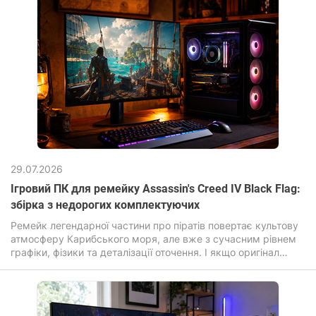
29.07.2026
Ігровий ПК для ремейку Assassin's Creed IV Black Flag:
збірка з недорогих комплектуючих
Ремейк легендарної частини про піратів повертає культову
атмосферу Карибського моря, але вже з сучасним рівнем
графіки, фізики та деталізації оточення. І якщо оригінал
робив ставку на масштаб та свободу, то оновлена ​​версія
Assassin's Creed Black Flag Resynced посилює візуальну
частину: перероблені текстури, покращене освітлення,
реалістична вода та «живіший» відкритий світ. Гра