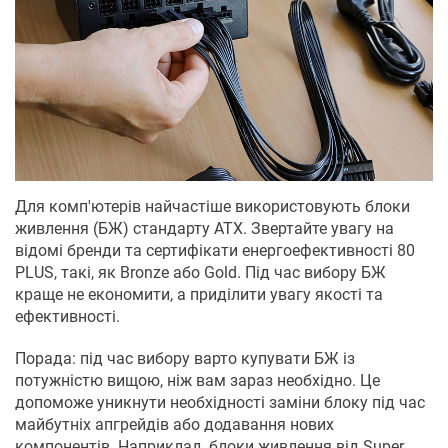
Для комп'ютерів найчастіше використовують блоки
живлення (БЖ) стандарту ATX. Звертайте увагу на
відомі бренди та сертифікати енергоефективності 80
PLUS, такі, як Bronze або Gold. Під час вибору БЖ
краще не економити, а приділити увагу якості та
ефективності.
Порада: під час вибору варто купувати БЖ із
потужністю вищою, ніж вам зараз необхідно. Це
допоможе уникнути необхідності заміни блоку під час
майбутніх апгрейдів або додавання нових
компонентів. Наприклад, блоки живлення від Super