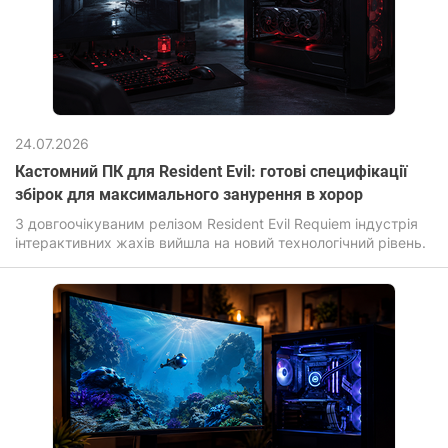
24.07.2026
Кастомний ПК для Resident Evil: готові специфікації
збірок для максимального занурення в хорор
З довгоочікуваним релізом Resident Evil Requiem індустрія
інтерактивних жахів вийшла на новий технологічний рівень.