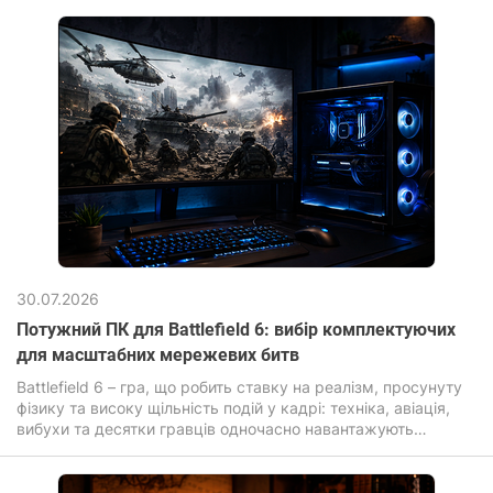
летять за вітром та неймовірною кінематографічністю
динамічних поєдинків на катанах.
30.07.2026
Потужний ПК для Battlefield 6: вибір комплектуючих
для масштабних мережевих битв
Battlefield 6 – гра, що робить ставку на реалізм, просунуту
фізику та високу щільність подій у кадрі: техніка, авіація,
вибухи та десятки гравців одночасно навантажують
комп'ютер для ігор значно сильніше, ніж більшість сучасних
новинок.