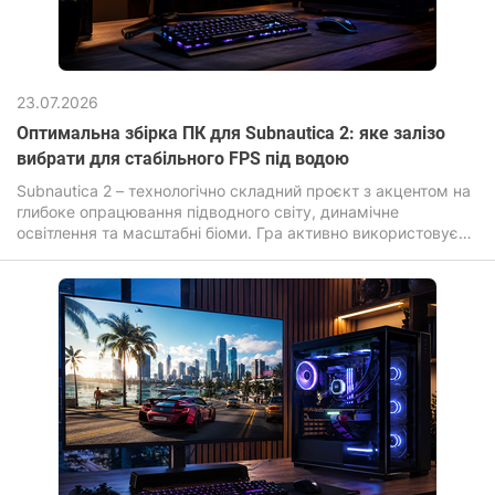
23.07.2026
Оптимальна збірка ПК для Subnautica 2: яке залізо
вибрати для стабільного FPS під водою
Subnautica 2 – технологічно складний проєкт з акцентом на
глибоке опрацювання підводного світу, динамічне
освітлення та масштабні біоми. Гра активно використовує
сучасні графічні ефекти: об'ємне світло, складні шейдери
води, дальнє промальовування та високу щільність
об'єктів, що прямо впливає на вимоги до заліза.