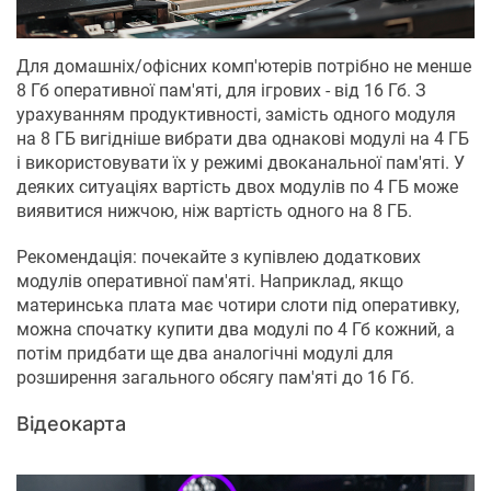
Для домашніх/офісних комп'ютерів потрібно не менше
8 Гб оперативної пам'яті, для ігрових - від 16 Гб. З
урахуванням продуктивності, замість одного модуля
на 8 ГБ вигідніше вибрати два однакові модулі на 4 ГБ
і використовувати їх у режимі двоканальної пам'яті. У
деяких ситуаціях вартість двох модулів по 4 ГБ може
виявитися нижчою, ніж вартість одного на 8 ГБ.
Рекомендація: почекайте з купівлею додаткових
модулів оперативної пам'яті. Наприклад, якщо
материнська плата має чотири слоти під оперативку,
можна спочатку купити два модулі по 4 Гб кожний, а
потім придбати ще два аналогічні модулі для
розширення загального обсягу пам'яті до 16 Гб.
Відеокарта