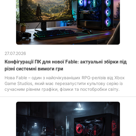
27.07.2026
Конфігурації ПК для нової Fable: актуальні збірки під
різні системні вимоги гри
Нова Fable – один з найочікуваніших RPG-релізів від Xbox
Game Studios, який має перезапустити культову серію із
сучасним рівнем графіки, фізики та постобробки світу.