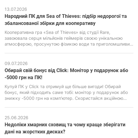
основі лежить рушій C-Engine від студії Techland, який за
гарну картинку, просунуту симуляцію та реалістичну фізику
13.07.2026
вимагає підвищеної продуктивності від ПК.
Народний ПК для Sea of ​​Thieves: підбір недорогої та
збалансованої збірки для кооперативу
Кооперативна гра «Sea of ​​Thieves» від студії Rare,
завоювала серця мільйонів геймерів своєю унікальною
атмосферою, просунутою фізикою води та приголомшливим
візуальним стилем. Але за зовнішньою мультяшною
графікою є дуже сильний двигун Unreal Engine 4, здатний
навантажити навіть сучасні ПК, особливо бюджетного
09.07.2026
класу.
Обирай свій бонус від Click: Монітор у подарунок або
-5000 грн на ПК!
Купуй ПК у Click та отримуй ще більше вигоди! Обирай
бонус, який підходить саме тобі: монітор у подарунок або
знижку -5000 грн на комп'ютер. Скористайся акційною
пропозицією та зроби свою покупку ще вигіднішою.
25.06.2026
Недоліки хмарних сховищ та чому краще зберігати
дані на жорстких дисках?