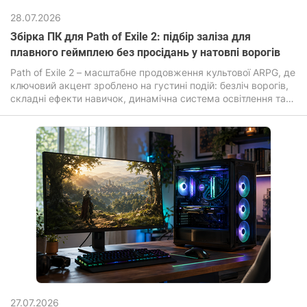
28.07.2026
Збірка ПК для Path of Exile 2: підбір заліза для
плавного геймплею без просідань у натовпі ворогів
Path of Exile 2 – масштабне продовження культової ARPG, де
ключовий акцент зроблено на густині подій: безліч ворогів,
складні ефекти навичок, динамічна система освітлення та
постійні анімації.
27.07.2026