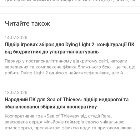
покращений штучний інтелект, а також дуже детальну
графіку. Все це прямо впливатиме на системні вимоги ГТА
6, які будуть помітно вищими ніж у попередніх частин
Читайте також
легендарної гри.
14.07.2026
Підбір ігрових збірок для Dying Light 2: конфігурації ПК
від бюджетних до ультра-налаштувань
Паркур у постапокаліптичному відкритому світі, натовпи
заражених та комплексна фізика ближнього бою – це те, що
робить Dying Light 2 однією з найатмосферніших, але й
водночас дуже вимогливих екшен-RPG останніх років. В її
основі лежить рушій C-Engine від студії Techland, який за
гарну картинку, просунуту симуляцію та реалістичну фізику
13.07.2026
вимагає підвищеної продуктивності від ПК.
Народний ПК для Sea of ​​Thieves: підбір недорогої та
збалансованої збірки для кооперативу
Кооперативна гра «Sea of ​​Thieves» від студії Rare,
завоювала серця мільйонів геймерів своєю унікальною
атмосферою, просунутою фізикою води та приголомшливим
візуальним стилем. Але за зовнішньою мультяшною
графікою є дуже сильний двигун Unreal Engine 4, здатний