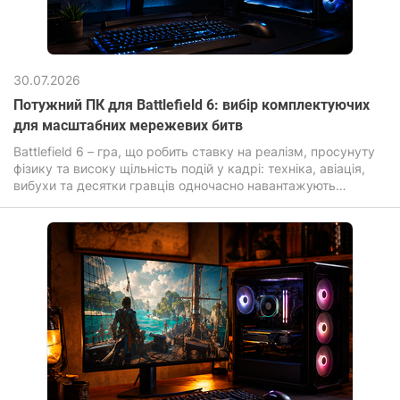
30.07.2026
Потужний ПК для Battlefield 6: вибір комплектуючих
для масштабних мережевих битв
Battlefield 6 – гра, що робить ставку на реалізм, просунуту
фізику та високу щільність подій у кадрі: техніка, авіація,
вибухи та десятки гравців одночасно навантажують
комп'ютер для ігор значно сильніше, ніж більшість сучасних
новинок.