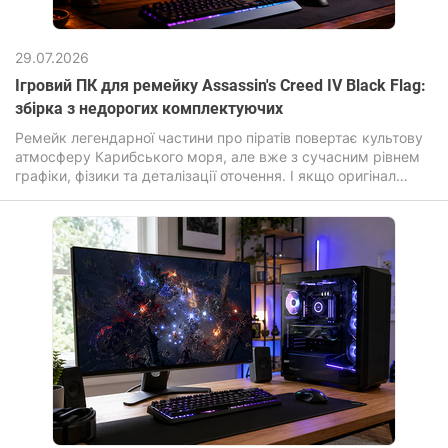
29.07.2026
Ігровий ПК для ремейку Assassin's Creed IV Black Flag:
збірка з недорогих комплектуючих
Ремейк легендарної частини про піратів повертає культову
атмосферу Карибського моря, але вже з сучасним рівнем
графіки, фізики та деталізації оточення. І якщо оригінал
робив ставку на масштаб та свободу, то оновлена ​​версія
Assassin's Creed Black Flag Resynced посилює візуальну
частину: перероблені текстури, покращене освітлення,
реалістична вода та «живіший» відкритий світ. Гра
перенесена на просунутий рушій Anvil з підтримкою
ілюмінування та трасування променів.