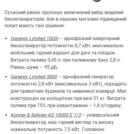
Сучасний ринок пропонує величезний вибір моделей
бензогенераторів. Але в нашому магазині підвищений
попит мають такі рішення:
Genergy Limited 1000i
– однофазний інверторний
бензогенератор потужністю 0,7 кВт, максимально
мобільний, гарний варіант для дачі та поїздок.
Витрата палива 0,45 л, при паливному баку 2,8 л.
Рівень шуму – 95 дБ;
Genergy Limited 3000
– однофазний генератор
потужністю 2,8 кВт (максимальна 3 кВт), підходить
для приватних будинків та невеликої комерції. Має
конструкцію на коліщатках при вазі 51 кг. Витрата
палива при 75% при навантаженні – 1,4 л/годину;
Konner & Sohnen KS 10000 E 1/3
– універсальний
бензогенератор, має гарний вигляд та високу
номінальну потужність 7,5 кВт. Головною