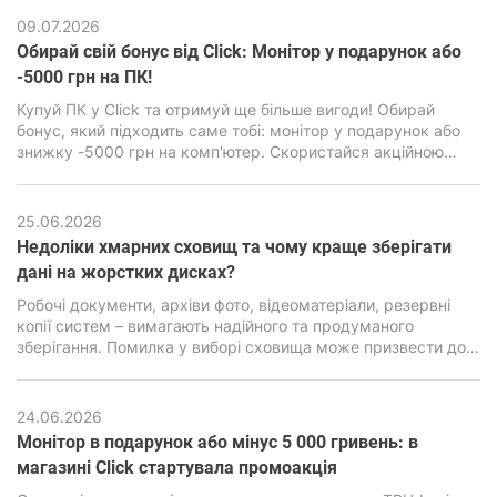
навантажити навіть сучасні ПК, особливо бюджетного
09.07.2026
класу.
Обирай свій бонус від Click: Монітор у подарунок або
-5000 грн на ПК!
Купуй ПК у Click та отримуй ще більше вигоди! Обирай
бонус, який підходить саме тобі: монітор у подарунок або
знижку -5000 грн на комп'ютер. Скористайся акційною
пропозицією та зроби свою покупку ще вигіднішою.
25.06.2026
Недоліки хмарних сховищ та чому краще зберігати
дані на жорстких дисках?
Робочі документи, архіви фото, відеоматеріали, резервні
копії систем – вимагають надійного та продуманого
зберігання. Помилка у виборі сховища може призвести до
втрати інформації, серйозних фінансових та репутаційних
наслідків. Саме тому питання вибору між хмарними
сервісами та локальними накопичувачами стоїть особливо
24.06.2026
гостро.
Монітор в подарунок або мінус 5 000 гривень: в
магазині Click стартувала промоакція