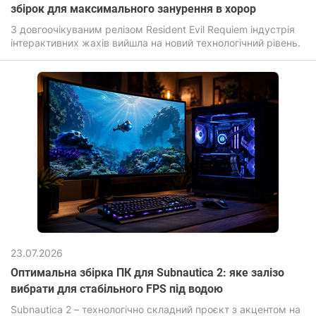
збірок для максимального занурення в хорор
З довгоочікуваним релізом Resident Evil Requiem індустрія
інтерактивних жахів вийшла на новий технологічний рівень.
23.07.2026
Оптимальна збірка ПК для Subnautica 2: яке залізо
вибрати для стабільного FPS під водою
Subnautica 2 – технологічно складний проєкт з акцентом на