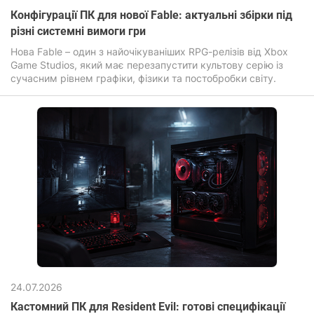
Конфігурації ПК для нової Fable: актуальні збірки під
різні системні вимоги гри
Нова Fable – один з найочікуваніших RPG-релізів від Xbox
Game Studios, який має перезапустити культову серію із
сучасним рівнем графіки, фізики та постобробки світу.
24.07.2026
Кастомний ПК для Resident Evil: готові специфікації