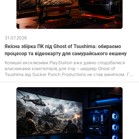
31.07.2026
Якісна збірка ПК під Ghost of Tsushima: обираємо
процесор та відеокарту для самурайського екшену
Колишні ексклюзиви PlayStation вже давно сподобалися
власниками комп'ютерів для ігор – шедевр Ghost of
Tsushima від Sucker Punch Productions не став винятком. Гра
зачаровує своїми безмежними полями, листям сакури, що
летять за вітром та неймовірною кінематографічністю
динамічних поєдинків на катанах.