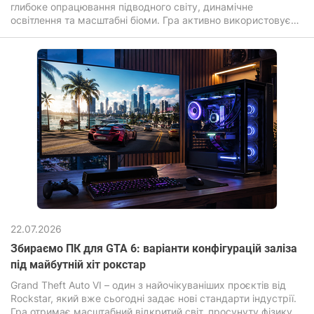
глибоке опрацювання підводного світу, динамічне
освітлення та масштабні біоми. Гра активно використовує
сучасні графічні ефекти: об'ємне світло, складні шейдери
води, дальнє промальовування та високу щільність
об'єктів, що прямо впливає на вимоги до заліза.
22.07.2026
Збираємо ПК для GTA 6: варіанти конфігурацій заліза
під майбутній хіт рокстар
Grand Theft Auto VI – один з найочікуваніших проєктів від
Rockstar, який вже сьогодні задає нові стандарти індустрії.
Гра отримає масштабний відкритий світ, просунуту фізику,