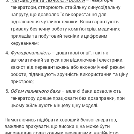
Тип двигуна та технології роботи
– інверторні
генератори, створюють стабільну синусоїдальну
напругу, що дозволяє їх використання для
підключення чутливої ​​техніки. Вони гарантують
тривалу безпечну роботу комп'ютерів, медичних
приладів та побутовий техніки з цифровим
керуванням;
Функціональність
– додаткові опції, такі як
автоматичний запуск при відключенні електрики,
захист від перевантажень або економічний режим
роботи, підвищують зручність використання та ціну
пристрою;
Об'єм паливного бака
– великі баки дозволяють
генератору довше працювати без дозаправки, при
цьому збільшують кінцеву ціну моделі.
Намагаючись підібрати хороший бензогенератор,
важливо врахувати, що висока ціна може бути
виправдана додатковими перевагами: надійністю,