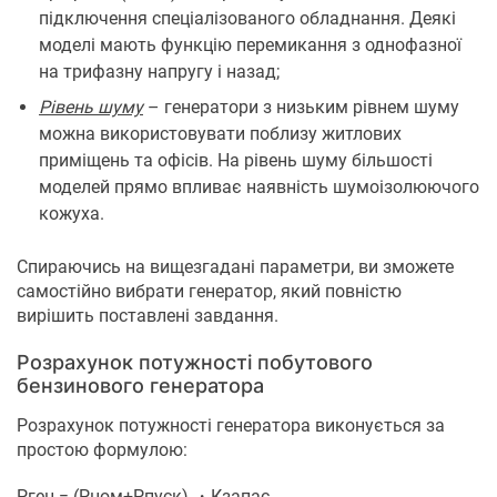
підключення спеціалізованого обладнання. Деякі
моделі мають функцію перемикання з однофазної
на трифазну напругу і назад;
Рівень шуму
– генератори з низьким рівнем шуму
можна використовувати поблизу житлових
приміщень та офісів. На рівень шуму більшості
моделей прямо впливає наявність шумоізолюючого
кожуха.
Спираючись на вищезгадані параметри, ви зможете
самостійно вибрати генератор, який повністю
вирішить поставлені завдання.
Розрахунок потужності побутового
бензинового генератора
Розрахунок потужності генератора виконується за
простою формулою:
Рген = (Рном+Рпуск) ・Кзапас.