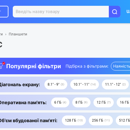
г
U
ти
Планшети
C
Популярні фільтри
Підбірка з фільтрами:
Наяніст
Діагональ екрану:
8.1" - 9"
10.1" - 11"
11.1" - 12"
3
14
2
Оперативна пам'ять:
6 ГБ
8 ГБ
12 ГБ
16 ГБ
4
9
7
Об'єм вбудованої пам'яті:
128 ГБ
256 ГБ
512 Г
13
11