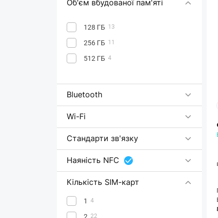
Об'єм вбудованої пам'яті
128 ГБ
13
256 ГБ
11
512 ГБ
4
Bluetooth
Wi-Fi
Стандарти зв'язку
Наяність NFC
Кількість SIM-карт
1
4
2
22