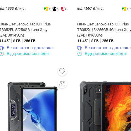
від
/міс.
від
/міс.
4333 ₴
4667 ₴
3
3
3
3
Планшет Lenovo Tab K11 Plus
Планшет Lenovo Tab K11 Plus
TB352FU 8/256GB Luna Grey
TB352XU 8/256GB 4G Luna Gre
(ZADS0145UA)
(ZADT0165UA)
|
|
|
|
11.45"
8 ГБ
256 ГБ
11.45"
8 ГБ
256 ГБ
Безкоштовна доставка
Безкоштовна доставка
Відправимо сьогодні
Відправимо сьогодні