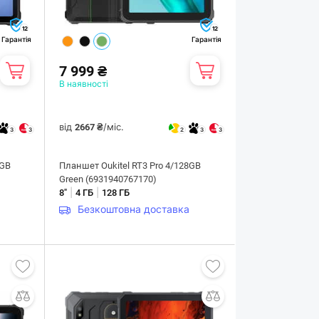
12
12
Гарантія
Гарантія
7 999 ₴
В наявності
від
/міс.
2667 ₴
3
3
2
3
3
8GB
Планшет Oukitel RT3 Pro 4/128GB
Green (6931940767170)
|
|
8"
4 ГБ
128 ГБ
Безкоштовна доставка