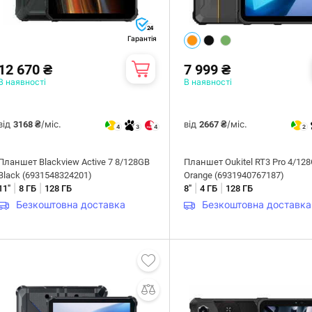
24
Гарантія
12 670 ₴
7 999 ₴
В наявності
В наявності
від
/міс.
від
/міс.
3168 ₴
2667 ₴
4
3
4
2
Планшет Blackview Active 7 8/128GB
Планшет Oukitel RT3 Pro 4/12
Black (6931548324201)
Orange (6931940767187)
|
|
|
|
11"
8 ГБ
128 ГБ
8"
4 ГБ
128 ГБ
Безкоштовна доставка
Безкоштовна доставка