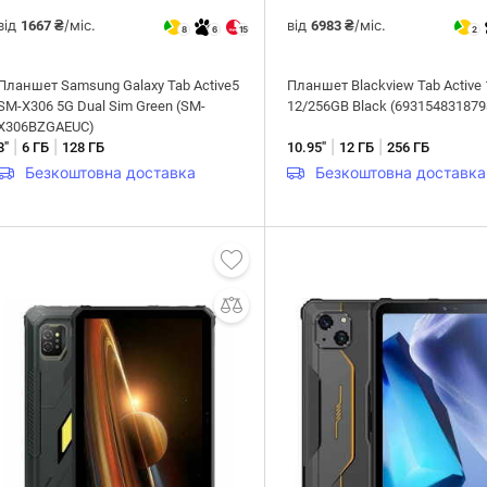
від
/міс.
від
/міс.
1667 ₴
6983 ₴
8
6
15
2
Планшет Samsung Galaxy Tab Active5
Планшет Blackview Tab Active 
SM-X306 5G Dual Sim Green (SM-
12/256GB Black (693154831879
X306BZGAEUC)
|
|
|
|
8"
6 ГБ
128 ГБ
10.95"
12 ГБ
256 ГБ
Безкоштовна доставка
Безкоштовна доставка