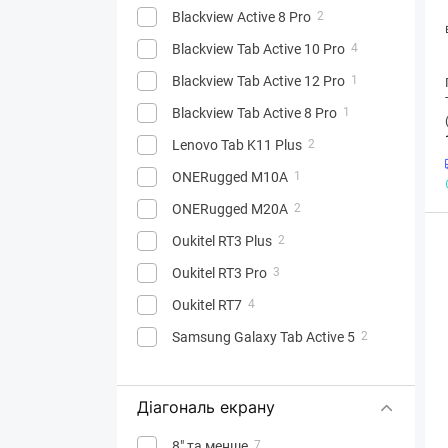
Blackview Active 8 Pro
2
Blackview Tab Active 10 Pro
4
Blackview Tab Active 12 Pro
1
Blackview Tab Active 8 Pro
1
Lenovo Tab K11 Plus
2
ONERugged M10A
1
ONERugged M20A
2
Oukitel RT3 Plus
2
Oukitel RT3 Pro
3
Oukitel RT7
4
Samsung Galaxy Tab Active 5
2
Діагональ екрану
8" та менше
7