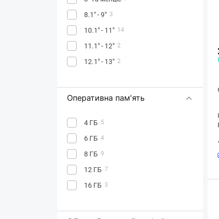
8.1" - 9"
3
10.1" - 11"
14
11.1" - 12"
2
12.1" - 13"
2
Оперативна пам'ять
4 ГБ
5
6 ГБ
4
8 ГБ
9
12 ГБ
7
16 ГБ
3