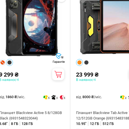
12
Гарантія
9 299 ₴
23 999 ₴
В наявності
В наявності
від
/міс.
від
/міс.
1860 ₴
8000 ₴
5
3
5
2
Планшет Blackview Active 5 8/128GB
Планшет Blackview Tab Active 
Black (6931548323044)
12/512GB Orange (6931548318
|
|
|
|
8.68"
8 ГБ
128 ГБ
10.95"
12 ГБ
512 ГБ