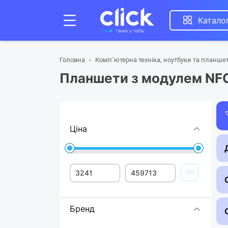
Катало
Головна
Комп`ютерна техніка, ноутбуки та планше
Планшети з модулем NF
Ціна
Ок
Бренд