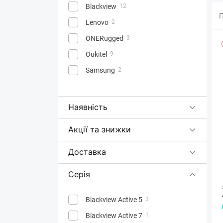
Blackview
12
П
Lenovo
2
ONERugged
3
Oukitel
9
Samsung
2
Наявність
Акції та знижки
Доставка
Серія
Blackview Active 5
3
Blackview Active 7
1