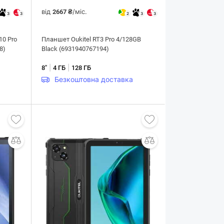
від
/міс.
2667 ₴
3
3
2
3
3
10 Pro
Планшет Oukitel RT3 Pro 4/128GB
8)
Black (6931940767194)
|
|
8"
4 ГБ
128 ГБ
Безкоштовна доставка