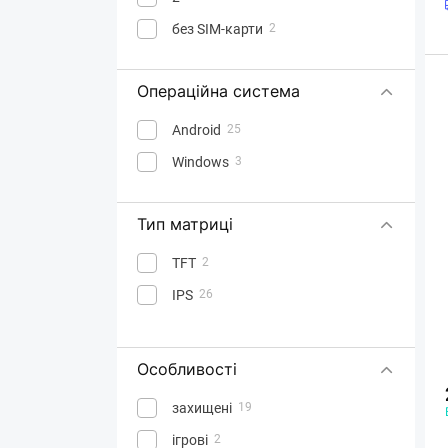
без SIM-карти
2
Операційна система
Android
25
Windows
3
Тип матриці
TFT
2
IPS
26
Особливості
захищені
19
ігрові
2