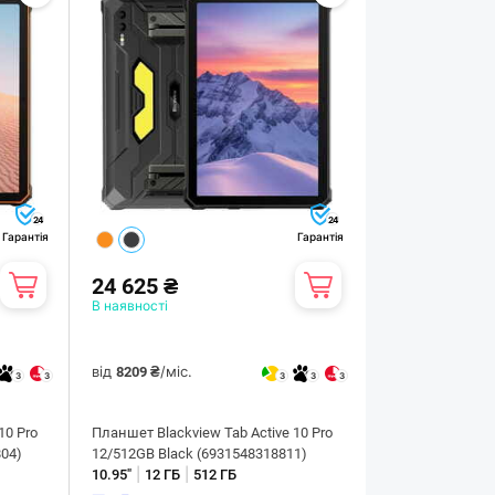
24
24
Гарантія
Гарантія
24 625 ₴
В наявності
від
/міс.
8209 ₴
3
3
3
3
3
10 Pro
Планшет Blackview Tab Active 10 Pro
804)
12/512GB Black (6931548318811)
|
|
10.95"
12 ГБ
512 ГБ