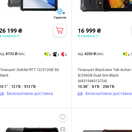
12
Гарантія
26 199 ₴
16 999 ₴
В наявності
В наявності
від
/міс.
від
/міс.
8733 ₴
4250 ₴
2
3
3
4
Планшет Oukitel RT7 12/512GB 5G
Планшет Blackview Tab Active 
Black
8/256GB Dual Sim Black
(6931548313724)
|
|
|
|
10.1"
12 ГБ
512 ГБ
10.36"
8 ГБ
256 ГБ
Безкоштовна доставка
Безкоштовна доставка