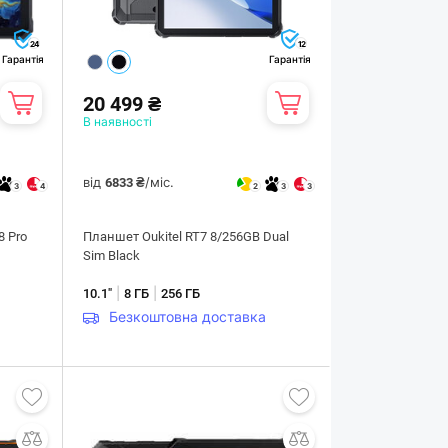
24
12
Гарантія
Гарантія
20 499 ₴
В наявності
від
/міс.
6833 ₴
3
4
2
3
3
8 Pro
Планшет Oukitel RT7 8/256GB Dual
Sim Black
|
|
10.1"
8 ГБ
256 ГБ
Безкоштовна доставка