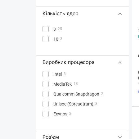
Кількість ядер
8
25
10
3
Виробник процесора
Intel
3
MediaTek
18
Qualcomm Snapdragon
2
Unisoc (Spreadtrum)
3
Exynos
2
Роз'єм