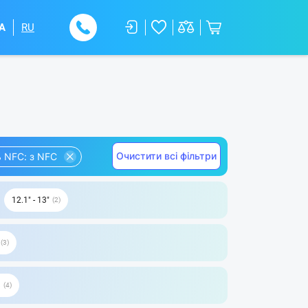
A
RU
Очистити всі фільтри
ь NFC: з NFC
12.1" - 13"
2
3
Б
4