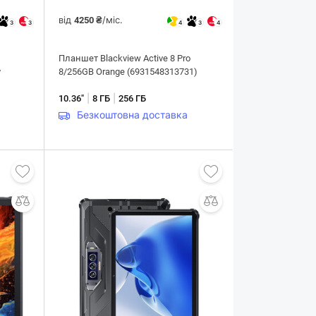
від
/міс.
4250 ₴
3
3
4
3
4
Планшет Blackview Active 8 Pro
y
8/256GB Orange (6931548313731)
|
|
10.36"
8 ГБ
256 ГБ
Безкоштовна доставка