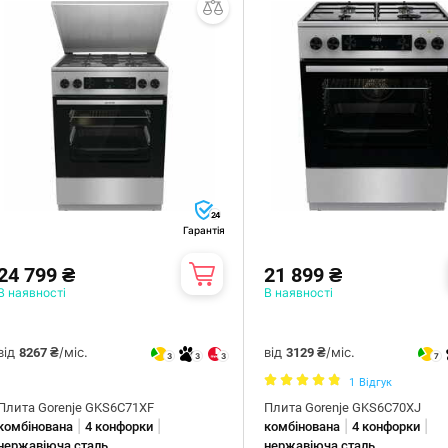
24
Гарантія
24 799 ₴
21 899 ₴
В наявності
В наявності
від
/міс.
від
/міс.
8267 ₴
3129 ₴
3
3
3
7
1
Відгук
Плита Gorenje GKS6C71XF
Плита Gorenje GKS6C70XJ
|
|
|
|
комбінована
4 конфорки
комбінована
4 конфорки
нержавіюча сталь
нержавіюча сталь