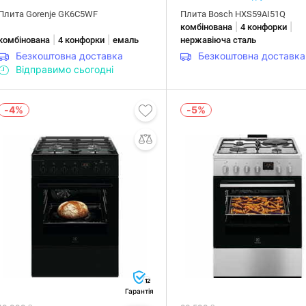
Плита Gorenje GK6C5WF
Плита Bosch HXS59AI51Q
|
|
комбінована
4 конфорки
|
|
комбінована
4 конфорки
емаль
нержавіюча сталь
Безкоштовна доставка
Безкоштовна доставка
Відправимо сьогодні
-4%
-5%
12
Гарантія