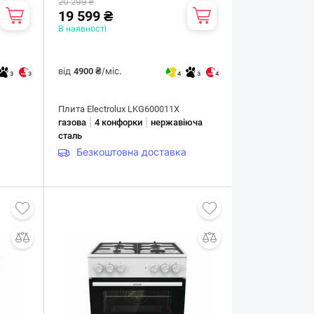
20 299 ₴
19 599 ₴
В наявності
від
/міс.
4900 ₴
3
3
4
3
4
Плита Electrolux LKG600011X
|
|
газова
4 конфорки
нержавіюча
сталь
Безкоштовна доставка