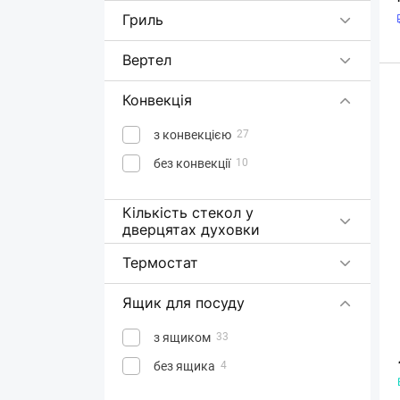
Гриль
Вертел
Конвекція
з конвекцією
27
без конвекції
10
Кількість стекол у
дверцятах духовки
Термостат
Ящик для посуду
з ящиком
33
без ящика
4