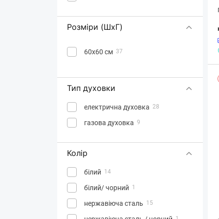
Розміри (ШхГ)
60х60 см
37
Тип духовки
електрична духовка
28
газова духовка
9
Колір
білий
14
білий/ чорний
1
нержавіюча сталь
15
нержавіюча сталь / чорний
1