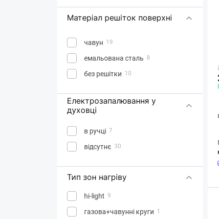
Матеріал решіток поверхні
чавун
19
емальована сталь
8
без решітки
10
Електрозапалювання у
духовці
в ручці
7
відсутнє
30
Тип зон нагріву
hi-light
9
газова+чавунні круги
1