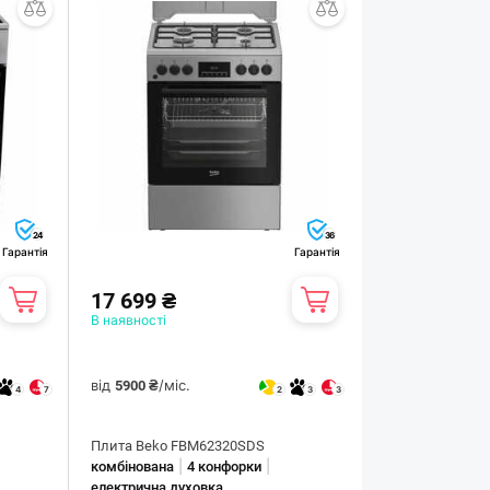
24
36
Гарантія
Гарантія
17 699 ₴
В наявності
від
/міс.
5900 ₴
4
7
2
3
3
Плита Beko FBM62320SDS
|
|
комбінована
4 конфорки
електрична духовка