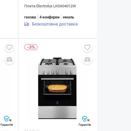
Плита Electrolux LKG604012W
|
|
газова
4 конфорки
емаль
Безкоштовна доставка
-3%
12
12
Гарантія
Гарантія