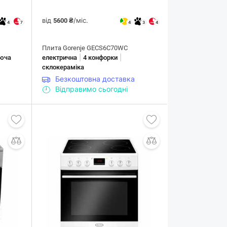
від
/міс.
5600 ₴
4
7
4
3
4
Плита Gorenje GECS6C70WC
|
|
юча
електрична
4 конфорки
склокераміка
Безкоштовна доставка
Відправимо сьогодні