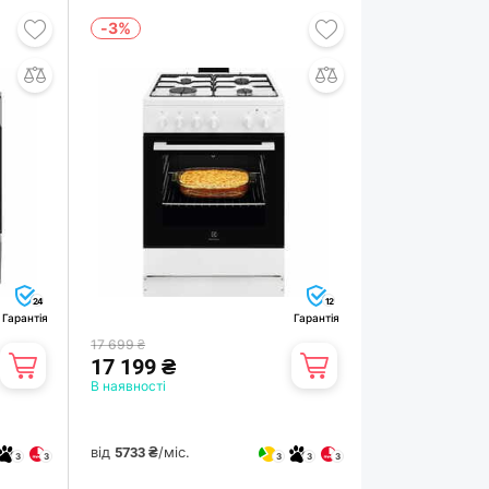
-3%
24
12
Гарантія
Гарантія
17 699 ₴
17 199 ₴
В наявності
від
/міс.
5733 ₴
3
3
3
3
3