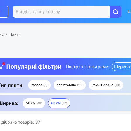
г
U
ка
Плити
Популярні фільтри
Підбірка з фільтрами:
Ширина:
Тип плити:
газова
електрична
комбінована
9
10
18
Ширина:
50 см
60 см
49
37
ідібрано товарів:
37