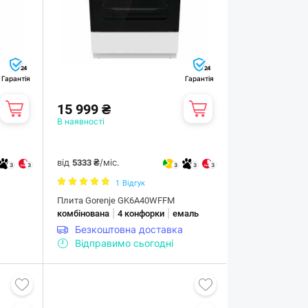
24
24
Гарантія
Гарантія
15 999 ₴
В наявності
від
/міс.
5333 ₴
3
3
3
3
3
1
Відгук
Плита Gorenje GK6A40WFFM
|
|
комбінована
4 конфорки
емаль
Безкоштовна доставка
Відправимо сьогодні