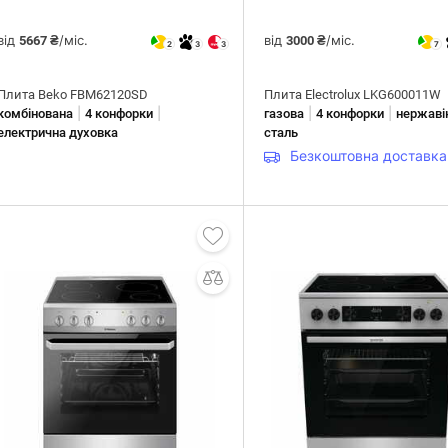
від
/міс.
від
/міс.
5667 ₴
3000 ₴
2
3
3
7
Плита Beko FBM62120SD
Плита Electrolux LKG600011W
|
|
|
|
комбінована
4 конфорки
газова
4 конфорки
нержаві
електрична духовка
сталь
Безкоштовна доставка