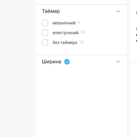
Таймер
механічний
5
електронний
19
без таймера
13
Ширина