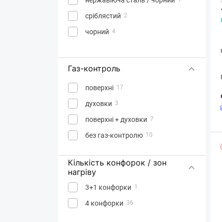
сріблястий
2
чорний
4
Газ-контроль
поверхні
17
духовки
3
поверхні + духовки
7
без газ-контролю
10
Кількість конфорок / зон
нагріву
3+1 конфорки
1
4 конфорки
36