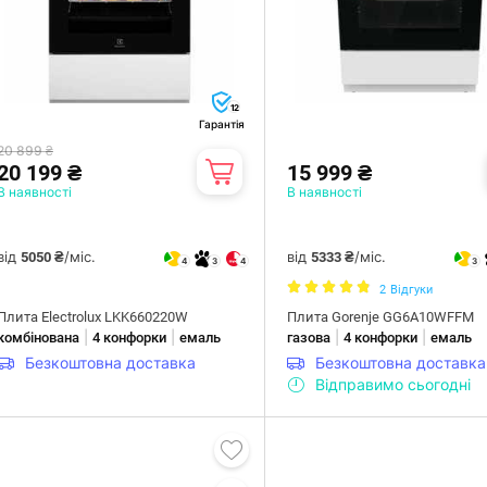
12
Гарантія
20 899 ₴
20 199 ₴
15 999 ₴
В наявності
В наявності
від
/міс.
від
/міс.
5050 ₴
5333 ₴
4
3
4
3
2
Відгуки
Плита Electrolux LKK660220W
Плита Gorenje GG6A10WFFM
|
|
|
|
комбінована
4 конфорки
емаль
газова
4 конфорки
емаль
Безкоштовна доставка
Безкоштовна доставка
Відправимо сьогодні