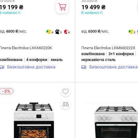
19 999 ₴
20 599 ₴
19 199 ₴
19 499 ₴
В наявності
В наявності
від
/міс.
від
/міс.
4800 ₴
6500 ₴
4
3
4
2
Плита Electrolux LKK660220K
Плита Electrolux LKM660222X
|
|
комбінована
3+1 конфорки
|
|
комбінована
4 конфорки
емаль
нержавіюча сталь
Безкоштовна доставка
Безкоштовна доставка
-3%