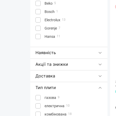
Beko
5
Bosch
1
Electrolux
13
Gorenje
7
Hansa
11
Наявність
Акції та знижки
Доставка
Тип плити
газова
9
електрична
10
комбінована
18