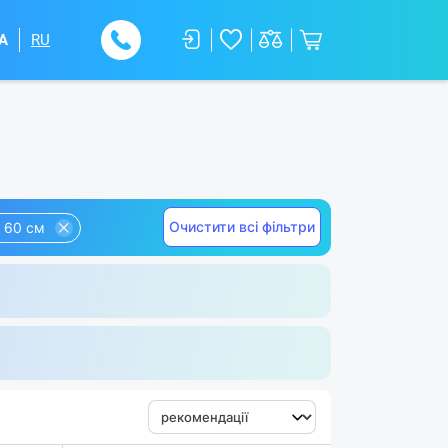
A
RU
Очистити всі фільтри
 60 см