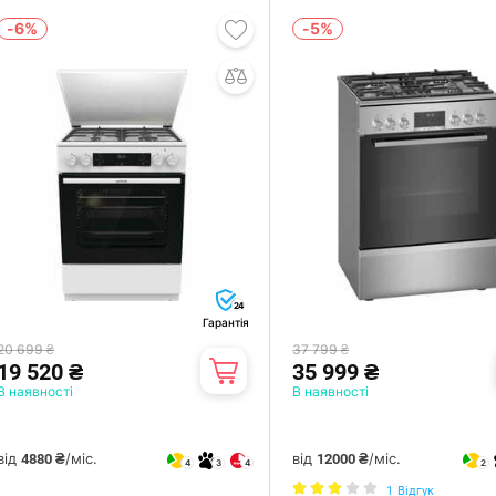
-6%
-5%
24
Гарантія
20 699 ₴
37 799 ₴
19 520 ₴
35 999 ₴
В наявності
В наявності
від
/міс.
від
/міс.
4880 ₴
12000 ₴
4
3
4
2
1
Відгук