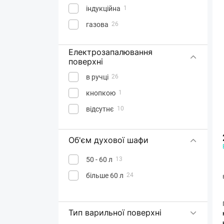
індукційна
1
газова
26
Електрозапалювання
поверхні
в ручці
26
кнопкою
1
відсутнє
10
Об'єм духової шафи
50 - 60 л
13
більше 60 л
24
Тип варильної поверхні