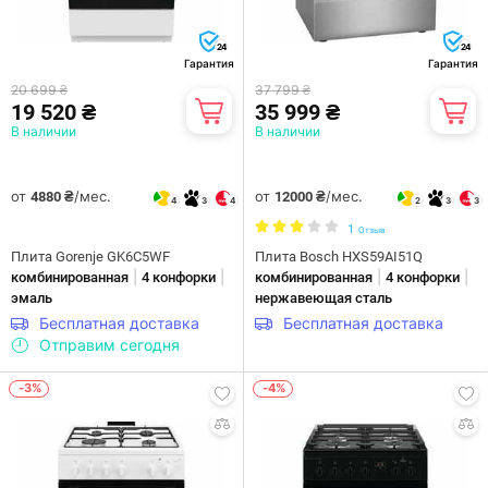
24
24
Гарантия
Гарантия
20 699 ₴
37 799 ₴
19 520 ₴
35 999 ₴
В наличии
В наличии
от
/мес.
от
/мес.
4880 ₴
12000 ₴
4
3
4
2
3
3
1
Отзыв
Плита Gorenje GK6C5WF
Плита Bosch HXS59AI51Q
|
|
|
|
комбинированная
4 конфорки
комбинированная
4 конфорки
эмаль
нержавеющая сталь
Бесплатная доставка
Бесплатная доставка
Отправим сегодня
-3%
-4%