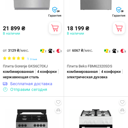
24
36
Гарантия
Гарантия
21 899 ₴
18 199 ₴
В наличии
В наличии
от
/мес.
от
/мес.
3129 ₴
6067 ₴
7
4
7
2
3
3
1
Отзыв
Плита Gorenje GKS6C70XJ
Плита Beko FBM62320SDS
|
|
|
|
комбинированная
4 конфорки
комбинированная
4 конфорки
нержавеющая сталь
электрическая духовка
Бесплатная доставка
Отправим сегодня