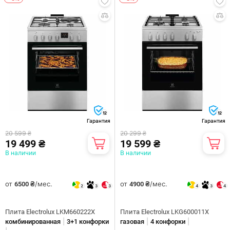
12
12
Гарантия
Гарантия
20 599 ₴
20 299 ₴
19 499 ₴
19 599 ₴
В наличии
В наличии
от
/мес.
от
/мес.
6500 ₴
4900 ₴
2
3
3
4
3
4
Плита Electrolux LKM660222X
Плита Electrolux LKG600011X
|
|
|
комбинированная
3+1 конфорки
газовая
4 конфорки