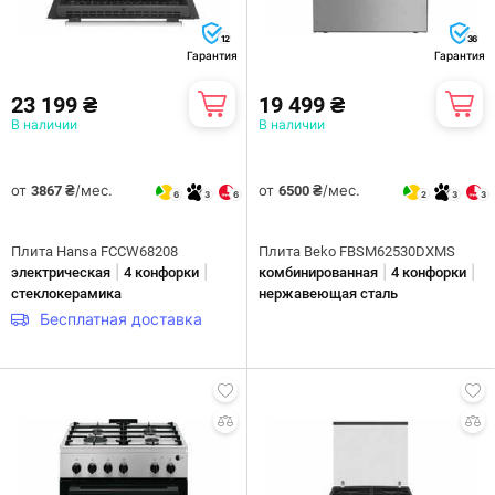
12
36
Гарантия
Гарантия
23 199 ₴
19 499 ₴
В наличии
В наличии
от
/мес.
от
/мес.
3867 ₴
6500 ₴
6
3
6
2
3
3
Плита Hansa FCCW68208
Плита Beko FBSM62530DXMS
|
|
|
|
электрическая
4 конфорки
комбинированная
4 конфорки
стеклокерамика
нержавеющая сталь
Бесплатная доставка