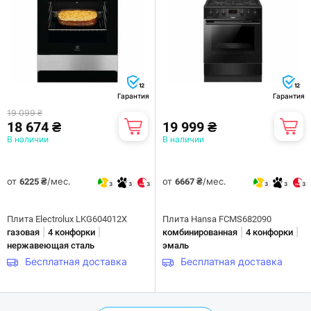
12
12
Гарантия
Гарантия
19 099 ₴
18 674 ₴
19 999 ₴
В наличии
В наличии
от
/мес.
от
/мес.
6225 ₴
6667 ₴
3
3
3
3
3
3
Плита Electrolux LKG604012X
Плита Hansa FCMS682090
|
|
|
|
газовая
4 конфорки
комбинированная
4 конфорки
нержавеющая сталь
эмаль
Бесплатная доставка
Бесплатная доставка