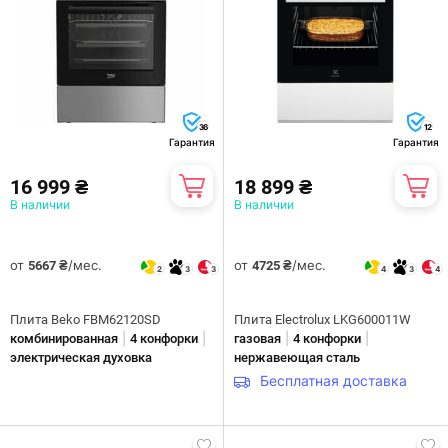
36
12
Гарантия
Гарантия
16 999 ₴
18 899 ₴
В наличии
В наличии
от
/мес.
от
/мес.
5667 ₴
4725 ₴
2
3
3
4
3
4
Плита Beko FBM62120SD
Плита Electrolux LKG600011W
|
|
|
|
комбинированная
4 конфорки
газовая
4 конфорки
электрическая духовка
нержавеющая сталь
Бесплатная доставка