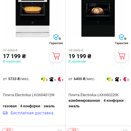
12
12
Гарантия
Гарантия
17 699 ₴
19 999 ₴
17 199 ₴
19 199 ₴
В наличии
В наличии
от
/мес.
от
/мес.
5733 ₴
6400 ₴
3
3
3
2
3
3
Плита Electrolux LKG604012W
Плита Electrolux LKK660220K
|
|
комбинированная
4 конфорки
|
|
газовая
4 конфорки
эмаль
эмаль
Бесплатная доставка
-5%
-3%