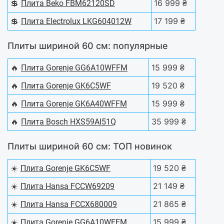
💲
16 999 ₴
Плита Beko FBM62120SD
💲
17 199 ₴
Плита Electrolux LKG604012W
Плиты шириной 60 см: популярные
🔥
15 999 ₴
Плита Gorenje GG6A10WFFM
🔥
19 520 ₴
Плита Gorenje GK6C5WF
🔥
15 999 ₴
Плита Gorenje GK6A40WFFM
🔥
35 999 ₴
Плита Bosch HXS59AI51Q
Плиты шириной 60 см: ТОП новинок
☀️
19 520 ₴
Плита Gorenje GK6C5WF
☀️
21 149 ₴
Плита Hansa FCCW69209
☀️
21 865 ₴
Плита Hansa FCCX680009
☀️
15 999 ₴
Плита Gorenje GG6A10WFFM