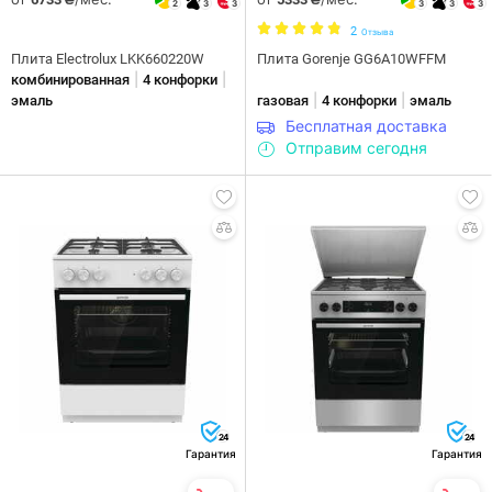
2
3
3
3
3
3
2
Отзыва
Плита Electrolux LKK660220W
Плита Gorenje GG6A10WFFM
|
|
комбинированная
4 конфорки
|
|
эмаль
газовая
4 конфорки
эмаль
Бесплатная доставка
Отправим сегодня
24
24
Гарантия
Гарантия