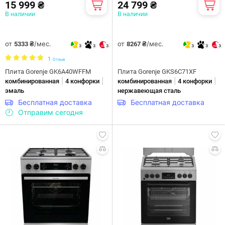
15 999 ₴
24 799 ₴
В наличии
В наличии
от
/мес.
от
/мес.
5333 ₴
8267 ₴
3
3
3
3
3
3
1
Отзыв
Плита Gorenje GK6A40WFFM
Плита Gorenje GKS6C71XF
|
|
|
|
комбинированная
4 конфорки
комбинированная
4 конфорки
эмаль
нержавеющая сталь
Бесплатная доставка
Бесплатная доставка
Отправим сегодня