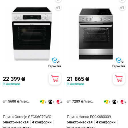
24
12
Гарантия
Гарантия
22 399 ₴
21 865 ₴
В наличии
В наличии
от
/мес.
от
/мес.
5600 ₴
7289 ₴
4
3
4
3
3
3
Плита Gorenje GECS6C70WC
Плита Hansa FCCX680009
|
|
|
|
электрическая
4 конфорки
электрическая
4 конфорки
стеклокерамика
стеклокерамика