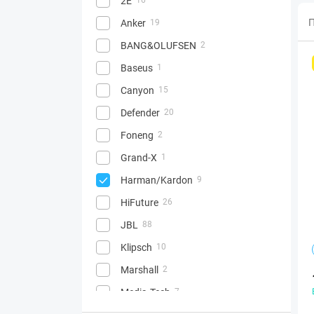
2E
П
Anker
19
BANG&OLUFSEN
2
Baseus
1
Canyon
15
Defender
20
Foneng
2
Grand-X
1
Harman/Kardon
9
HiFuture
26
JBL
88
Klipsch
10
Marshall
2
Media-Tech
7
2