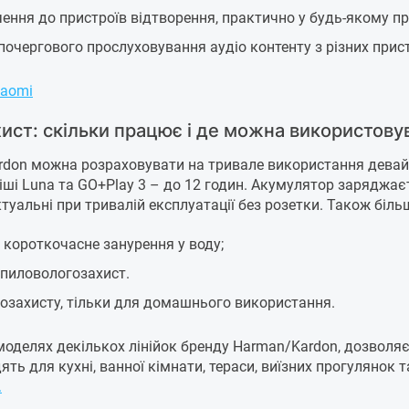
ення до пристроїв відтворення, практично у будь-якому пр
почергового прослуховування аудіо контенту з різних прист
iaomi
хист: скільки працює і де можна використову
don можна розраховувати на тривале використання девай
іші Luna та GO+Play 3 – до 12 годин. Акумулятор заряджаєт
уальні при тривалій експлуатації без розетки. Також біль
короткочасне занурення у воду;
пиловологозахист.
озахисту, тільки для домашнього використання.
моделях декількох лінійок бренду Harman/Kardon, дозволя
дять для кухні, ванної кімнати, тераси, виїзних прогуляно
.