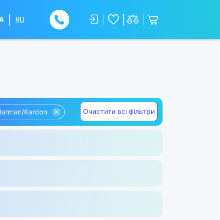
A
RU
Очистити всі фільтри
Harman/Kardon