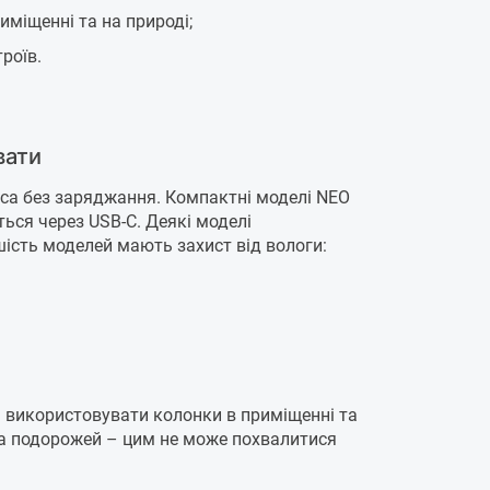
иміщенні та на природі;
роїв.
вати
са без заряджання. Компактні моделі NEO
ься через USB-C. Деякі моделі
шість моделей мають захист від вологи:
є використовувати колонки в приміщенні та
к та подорожей – цим не може похвалитися