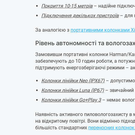
Покриття 10-15 метрів
– надійне підключ
Підключення декількох пристроїв
– для 
За аналогією з
портативними колонками X
Рівень автономності та вологоза
Замовивши портативні колонки Harman/Kar
забезпечують до 10 годин роботи, а потужн
підтримують енергозберігаючі режими – акт
Колонки лінійки Neo (IPX67)
– допустимо 
Колонки лінійки Luna (IP67)
– звичайний 
Колонки лінійки Go+Play 3
– немає волог
Наявність активного пиловологозахисту в 
на відкритому повітрі. Вони відмінно підхо
більшість стандартних
переносних колонок