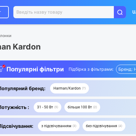
г
U
олонки
man Kardon
Популярні фільтри
Підбірка з фільтрами:
Бренд: 
Популярний бренд:
Harman/Kardon
7
Потужність :
31 - 50 Вт
більше 100 Вт
5
2
Підсвічування:
з підсвічуванням
без підсвічування
3
4