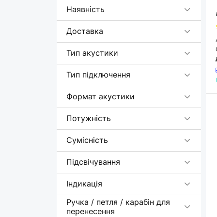
Motorola
Наявність
N98KN
1
Доставка
NoName
1
Panasonic
2
Тип акустики
Promate
2
Тип підключення
Proove
12
REAL-EL
24
Формат акустики
Recci
1
Потужність
Remax
4
Сумісність
Sharp
3
Sony
9
Підсвічування
Tronsmart
3
Індикація
Trust
1
Ручка / петля / карабін для
Xiaomi
12
перенесення
1