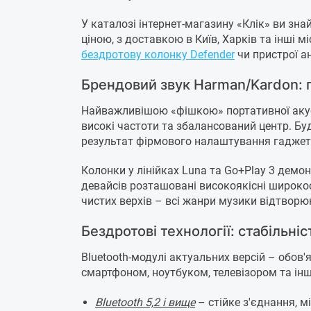
У каталозі інтернет-магазину «Клік» ви з
ціною, з доставкою в Київ, Харків та інші
бездротову колонку Defender
чи пристрої ан
Брендовий звук Harman/Kardon: гл
Найважливішою «фішкою» портативної акусти
високі частоти та збалансований центр. Буд
результат фірмового налаштування гаджеті
Колонки у лінійках Luna та Go+Play 3 демо
девайсів розташовані високоякісні широкос
чистих верхів – всі жанри музики відтворю
Бездротові технології: стабільніс
Bluetooth-модулі актуальних версій – обов'
смартфоном, ноутбуком, телевізором та і
Bluetooth 5,2 і вище
– стійке з'єднання, м