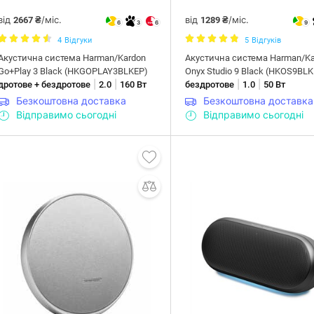
від
/міс.
від
/міс.
2667 ₴
1289 ₴
6
3
6
9
4
Відгуки
5
Відгуків
Акустична система Harman/Kardon
Акустична система Harman/Ka
Go+Play 3 Black (HKGOPLAY3BLKEP)
Onyx Studio 9 Black (HKOS9BL
|
|
|
|
дротове + бездротове
2.0
160 Вт
бездротове
1.0
50 Вт
Безкоштовна доставка
Безкоштовна доставка
Відправимо сьогодні
Відправимо сьогодні