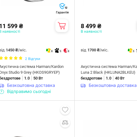
12
Гарантія
11 599 ₴
8 499 ₴
В наявності
В наявності
від
/міс.
від
/міс.
1450 ₴
1700 ₴
8
5
8
5
2
Відгуки
Акустична система Harman/Kardon
Акустична система Harman/Ka
Onyx Studio 9 Grey (HKOS9GRYEP)
Luna 2 Black (HKLUNA2BLKEU)
|
|
|
|
бездротове
1.0
50 Вт
бездротове
1.0
40 Вт
Безкоштовна доставка
Безкоштовна доставка
Відправимо сьогодні