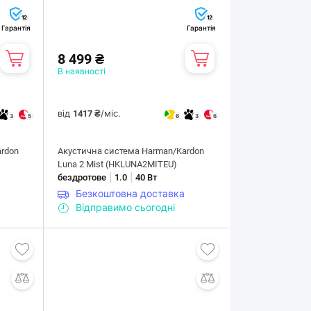
12
12
Гарантія
Гарантія
8 499 ₴
В наявності
від
/міс.
1417 ₴
3
5
6
3
6
rdon
Акустична система Harman/Kardon
Luna 2 Mist (HKLUNA2MITEU)
|
|
бездротове
1.0
40 Вт
Безкоштовна доставка
Відправимо сьогодні