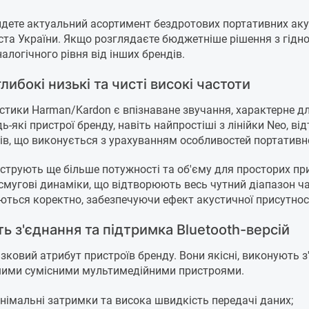
найдете актуальний асортимент бездротових портативних ак
 міста України. Якщо розглядаєте бюджетніше рішення з гід
алогічного рівня від інших брендів.
ибокі низькі та чисті високі частоти
ки Harman/Kardon є впізнаване звучання, характерне для 
ь-які пристрої бренду, навіть найпростіші з лінійки Neo, 
в, що виконується з урахуванням особливостей портативн
нструють ще більше потужності та об'єму для просторих пр
мугові динаміки, що відтворюють весь чутний діапазон ча
ються коректно, забезпечуючи ефект акустичної присутност
ть з'єднання та підтримка Bluetooth-версій
язковий атрибут пристроїв бренду. Вони якісні, виконують 
ншими сумісними мультимедійними пристроями.
інімальні затримки та висока швидкість передачі даних;