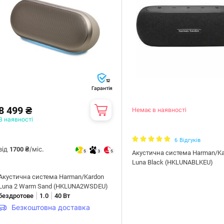
12
Гарантія
8 499 ₴
Немає в наявності
В наявності
6
Відгуків
від
/міс.
1700 ₴
5
3
5
Акустична система Harman/Ka
Luna Black (HKLUNABLKEU)
Акустична система Harman/Kardon
Luna 2 Warm Sand (HKLUNA2WSDEU)
|
|
бездротове
1.0
40 Вт
Безкоштовна доставка