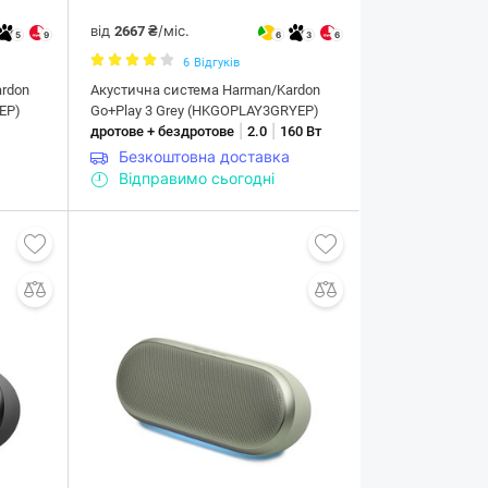
від
/міс.
2667 ₴
5
9
6
3
6
6
Відгуків
rdon
Акустична система Harman/Kardon
KEP)
Go+Play 3 Grey (HKGOPLAY3GRYEP)
|
|
дротове + бездротове
2.0
160 Вт
Безкоштовна доставка
Відправимо сьогодні