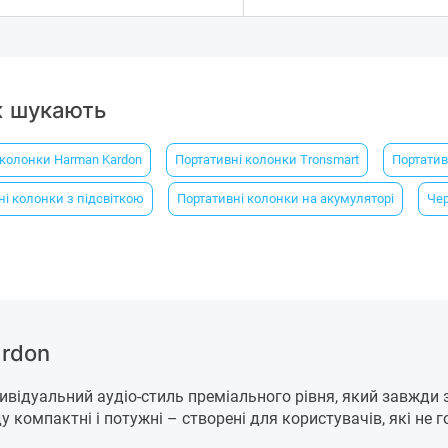
ж шукають
 колонки Harman Kardon
Портативні колонки Tronsmart
Портатив
ні колонки з підсвіткою
Портативні колонки на акумуляторі
Чер
ardon
ивідуальний аудіо-стиль преміального рівня, який завжди з
 компактні і потужні – створені для користувачів, які не го