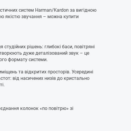
устичних систем Harman/Kardon за вигідною
ною якістю звучання – можна купити
студійних рішень: глибокі баси, повітряні
відтворюють дуже деталізований звук – це
ого формату системи.
иміщень та відкритих просторів. Усередині
стот: від насичених низів до кристально
і.
з'єднання колонок «по повітрю» зі