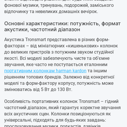
фонової музики, тренувань, подорожей, заміського
відпочинку та невеликих домашніх вечірок.
Основні характеристики: потужність, формат
акустики, частотний діапазон
Акустика Tronsmart представлена ​​в різних форм-
факторах – від мініатюрних «кишенькових» колонок
до великих пристроїв з потужним звуком студійної
якості. Всі моделі забезпечують чисте та об'ємне
звучання, яке часто не поступається еталонним
портативним колонкам harman kardon
та іншим
рішенням топових брендів. Залежно від конкретної
моделі та форм-фактору корпусу, потужність може
змінюватись від 5 Вт до 130 Вт.
Особливість портативних колонок Tronsmart – гідний
частотний діапазон, який гарантує коректне звучання
всіх акустичних сцен. Колонки позиціонуються як
універсальні, підходять для будь-яких завдань:
прослуховування музики, подкастів, дзвінків,