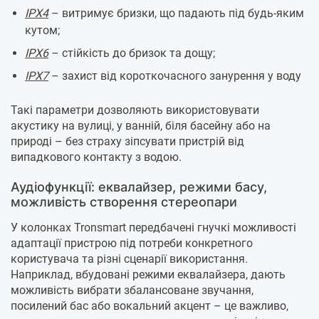
IPX4
– витримує бризки, що падають під будь-яким
кутом;
IPX6
– стійкість до бризок та дощу;
IPX7
– захист від короткочасного занурення у воду
Такі параметри дозволяють використовувати
акустику на вулиці, у ванній, біля басейну або на
природі – без страху зіпсувати пристрій від
випадкового контакту з водою.
Аудіофункції: еквалайзер, режими басу,
можливість створення стереопари
У колонках Tronsmart передбачені гнучкі можливості
адаптації пристрою під потреби конкретного
користувача та різні сценарії використання.
Наприклад, вбудовані режими еквалайзера, дають
можливість вибрати збалансоване звучання,
посилений бас або вокальний акцент – це важливо,