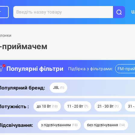
г
U
олонки
M-приймачем
Популярні фільтри
Підбірка з фільтрами:
FM-прий
Популярний бренд:
JBL
1
Потужність :
до 10 Вт
11 - 20 Вт
21 - 30 Вт
31 -
13
7
1
Підсвічування:
з підсвічуванням
без підсвічування
13
14