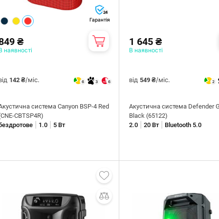
24
Гарантія
849 ₴
1 645 ₴
В наявності
В наявності
від
/міс.
від
/міс.
142 ₴
549 ₴
6
3
6
2
Акустична система Canyon BSP-4 Red
Акустична система Defender 
(CNE-CBTSP4R)
Black (65122)
|
|
|
|
бездротове
1.0
5 Вт
2.0
20 Вт
Bluetooth 5.0