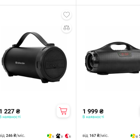
1 227 ₴
1 999 ₴
В наявності
В наявності
від
/міс.
від
/міс.
246 ₴
167 ₴
5
3
5
12