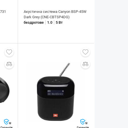
-731
Акустична система Canyon BSP-45W
Dark Grey (CNE-CBTSP4DG)
|
|
бездротове
1.0
5 Вт
12
12
Гарантія
Гарантія