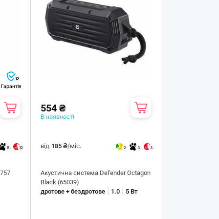
12
Гарантія
554 ₴
В наявності
від
/міс.
185 ₴
8
12
2
3
3
-757
Акустична система Defender Octagon
Black (65039)
|
|
дротове + бездротове
1.0
5 Вт