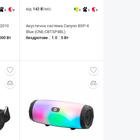
від
/міс.
142 ₴
8
12
6
3
6
-2010
Акустична система Canyon BSP-4
Blue (CNE-CBTSP4BL)
|
|
000 Вт
бездротове
1.0
5 Вт