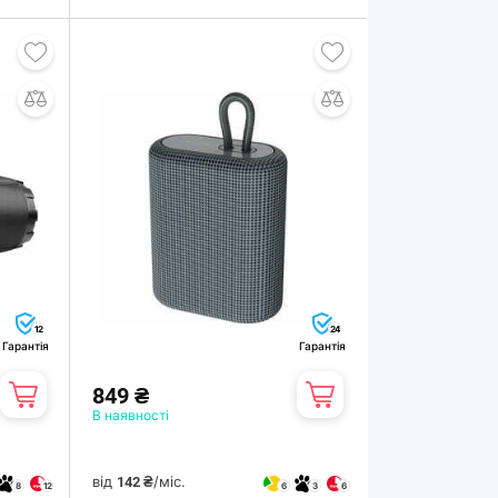
12
24
Гарантія
Гарантія
849 ₴
В наявності
від
/міс.
142 ₴
8
12
6
3
6