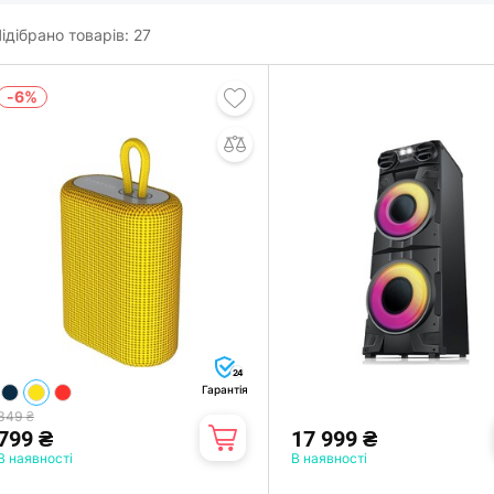
ідібрано товарів:
27
-6%
24
Гарантія
849 ₴
799 ₴
17 999 ₴
В наявності
В наявності