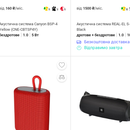
від
/міс.
від
/міс.
160 ₴
1500 ₴
5
3
5
12
Акустична система Canyon BSP-4
Акустична система REAL-EL S
Yellow (CNE-CBTSP4Y)
Black
|
|
|
|
бездротове
1.0
5 Вт
дротове + бездротове
1.0
1
Безкоштовна доставка
Відправимо завтра