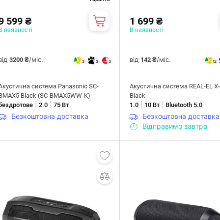
9 599 ₴
1 699 ₴
В наявності
В наявності
від
/міс.
від
/міс.
3200 ₴
142 ₴
3
3
3
12
Акустична система Panasonic SC-
Акустична система REAL-EL X
BMAX5 Black (SC-BMAX5WW-K)
Black
|
|
|
|
бездротове
2.0
75 Вт
1.0
10 Вт
Bluetooth 5.0
Безкоштовна доставка
Безкоштовна доставка
Відправимо завтра