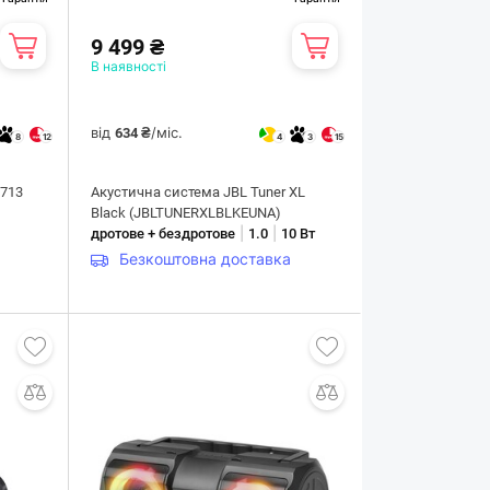
9 499 ₴
В наявності
від
/міс.
634 ₴
8
12
4
3
15
-713
Акустична система JBL Tuner XL
Black (JBLTUNERXLBLKEUNA)
|
|
дротове + бездротове
1.0
10 Вт
Безкоштовна доставка