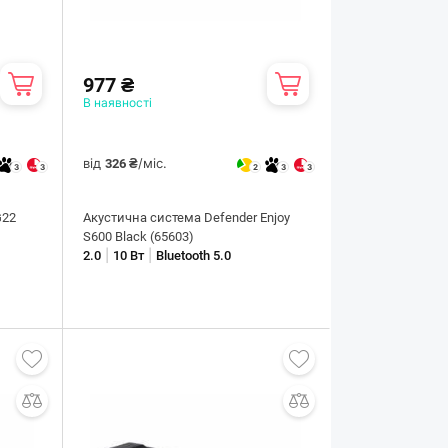
977 ₴
В наявності
від
/міс.
326 ₴
3
3
2
3
3
G22
Акустична система Defender Enjoy
S600 Black (65603)
|
|
2.0
10 Вт
Bluetooth 5.0