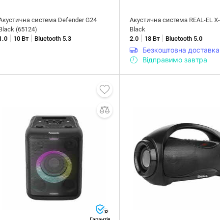
Акустична система Defender G24
Акустична система REAL-EL X
Black (65124)
Black
|
|
|
|
1.0
10 Вт
Bluetooth 5.3
2.0
18 Вт
Bluetooth 5.0
Безкоштовна доставка
Відправимо завтра
12
Гарантія