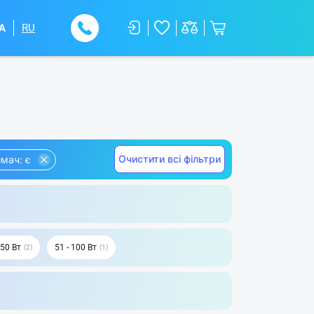
A
RU
Очистити всі фільтри
мач: є
 50 Вт
51 - 100 Вт
2
1