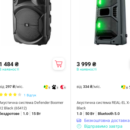
1 484 ₴
3 999 ₴
В наявності
В наявності
від
/міс.
від
/міс.
297 ₴
334 ₴
5
3
5
12
1
Відгук
Акустична система Defender Boomer
Акустична система REAL-EL X
12 Black (65412)
Black
|
|
|
|
бездротове
1.0
15 Вт
1.0
50 Вт
Bluetooth 5.0
Безкоштовна доставка
Відправимо завтра