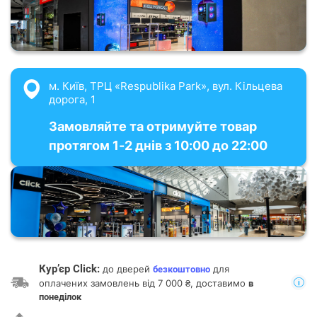
м. Київ, ТРЦ «Respublika Park», вул. Кільцева
дорога, 1
Замовляйте та отримуйте товар
протягом 1-2 днів з 10:00 до 22:00
Кур’єр Click:
до дверей
для
безкоштовно
оплачених замовлень від 7 000 ₴, доставимо
в
понеділок