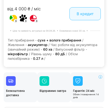
від 4 000 ₴ / міс
В кредит
3
3
3
Ціна та наявність актуальні на 08.08.26.
Оновлюємо кожні 30 хв.
Тип прибирання -
сухе + вологе прибирання
/
Живлення -
акумулятор
/ Час роботи від акумулятора
(звичайний режим) -
60 хв
/ Випускний фільтр -
мікрофільтр
/ Рівень шуму -
80 дБ
/ Об'єм
пилозбірника -
0.27 л
/
Безкоштовна
Відправимо завтра
Гарантія: 24 міс
Обмін і повернення: 14
доставка
днів