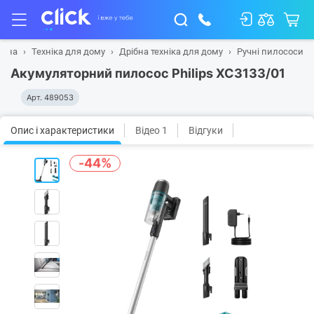
овна
Техніка для дому
Дрібна техніка для дому
Ручні пилососи
Акумуляторний пилосос Philips XC3133/01
Арт.
489053
Опис і характеристики
Відео 1
Відгуки
-44%