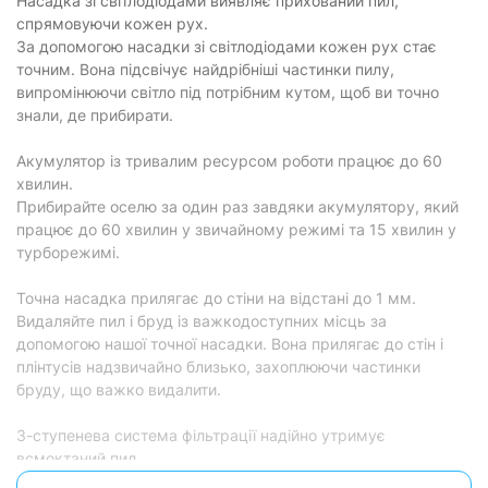
Насадка зі світлодіодами виявляє прихований пил,
Випускний
спрямовуючи кожен рух.
мікрофільтр
фільтр:
За допомогою насадки зі світлодіодами кожен рух стає
точним. Вона підсвічує найдрібніші частинки пилу,
Рівень шуму:
80 дБ
випромінюючи світло під потрібним кутом, щоб ви точно
Об'єм
знали, де прибирати.
0.27 л
пилозбірника :
Акумулятор із тривалим ресурсом роботи працює до 60
Особливості
хвилин.
Прибирайте оселю за один раз завдяки акумулятору, який
Збір рідини:
є
працює до 60 хвилин у звичайному режимі та 15 хвилин у
Циклонна
турборежимі.
є
система:
Еко-режим:
відсутній
Точна насадка прилягає до стіни на відстані до 1 мм.
Видаляйте пил і бруд із важкодоступних місць за
Турбо-режим:
є
допомогою нашої точної насадки. Вона прилягає до стін і
плінтусів надзвичайно близько, захоплюючи частинки
Насадки
бруду, що важко видалити.
Турбощітка:
є
3-ступенева система фільтрації надійно утримує
Для меблів:
є
всмоктаний пил.
Дрібний пил і бруд залишаються всередині завдяки трьом