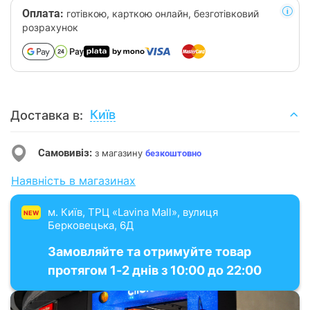
Оплата:
готівкою, карткою онлайн, безготівковий
розрахунок
Київ
Доставка в:
Самовивіз:
з магазину
безкоштовно
Наявність в магазинах
м. Київ, ТРЦ «Lavina Mall», вулиця
NEW
Берковецька, 6Д
Замовляйте та отримуйте товар
протягом 1-2 днів з 10:00 до 22:00