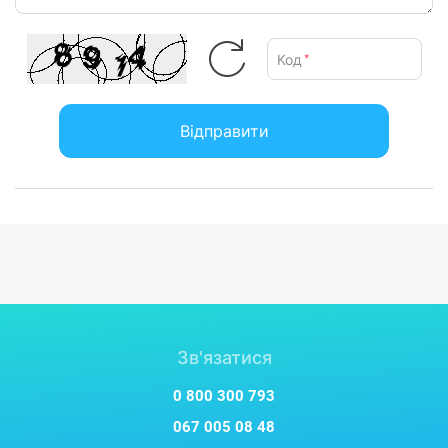
виробником без повідомлення.
Код
*
Відправити
Зв'язатися
0 800 300 793
067 005 08 48