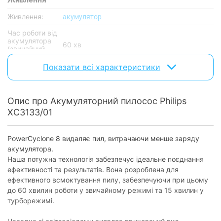
Живлення:
акумулятор
Час роботи від
акумулятора
60 хв
(звичайний
режим):
Показати всі характеристики
Час повного
заряджання
5 год
акумулятора:
Опис про Акумуляторний пилосос Philips
Напруга
25.2 В
XC3133/01
акумулятора:
Потужність
PowerCyclone 8 видаляє пил, витрачаючи менше заряду
акумулятора.
Регулятор
на ручці
потужності:
Наша потужна технологія забезпечує ідеальне поєднання
ефективності та результатів. Вона розроблена для
Кількість
ефективного всмоктування пилу, забезпечуючи при цьому
рівнів
1 режим + Турбо-режим
до 60 хвилин роботи у звичайному режимі та 15 хвилин у
потужності:
турборежимі.
Основнi характеристики