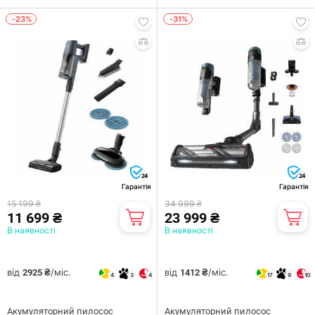
-23%
-31%
24
24
Гарантія
Гарантія
15 199 ₴
34 999 ₴
11 699 ₴
23 999 ₴
В наявності
В наявності
від
/міс.
від
/міс.
2925 ₴
1412 ₴
4
3
4
17
9
10
Акумуляторний пилосос
Акумуляторний пилосос