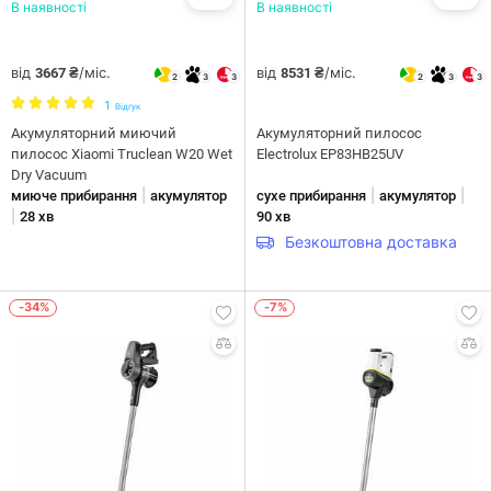
В наявності
В наявності
від
/міс.
від
/міс.
3667 ₴
8531 ₴
2
3
3
2
3
3
1
Відгук
Акумуляторний миючий
Акумуляторний пилосос
пилосос Xiaomi Truclean W20 Wet
Electrolux EP83HB25UV
Dry Vacuum
|
|
|
миюче прибирання
акумулятор
сухе прибирання
акумулятор
|
28 хв
90 хв
Безкоштовна доставка
-34%
-7%