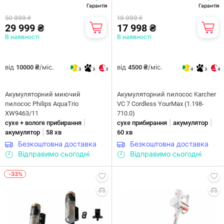
Гарантія
Гарантія
50 999 ₴
19 999 ₴
29 999 ₴
17 998 ₴
В наявності
В наявності
від
/міс.
від
/міс.
10000 ₴
4500 ₴
3
3
3
4
3
4
Акумуляторний миючий
Акумуляторний пилосос Karcher
пилосос Philips AquaTrio
VC 7 Cordless YourMax (1.198-
XW9463/11
710.0)
|
|
|
сухе + вологе прибирання
сухе прибирання
акумулятор
|
акумулятор
58 хв
60 хв
Безкоштовна доставка
Безкоштовна доставка
Відправимо сьогодні
Відправимо сьогодні
-33%