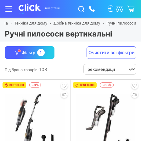
овна
Техніка для дому
Дрібна техніка для дому
Ручні пилососи
Ручні пилососи вертикальні
Очистити всі фільтри
Фільтр
1
108
Підібрано товарів:
-8%
-33%
BEST CLICK
BEST CLICK