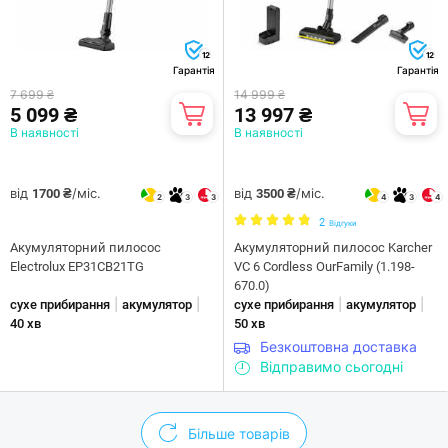
12
12
Гарантія
Гарантія
7 699 ₴
14 999 ₴
5 099 ₴
13 997 ₴
В наявності
В наявності
від
/міс.
від
/міс.
1700 ₴
3500 ₴
2
3
3
4
3
4
2
Відгуки
Акумуляторний пилосос
Акумуляторний пилосос Karcher
Electrolux EP31CB21TG
VC 6 Cordless OurFamily (1.198-
670.0)
|
|
|
|
сухе прибирання
акумулятор
сухе прибирання
акумулятор
40 хв
50 хв
Безкоштовна доставка
Відправимо сьогодні
Більше товарів