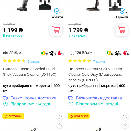
12
12
Гарантія
Гарантія
1 299 ₴
2 699 ₴
1 199 ₴
1 799 ₴
В наявності
В наявності
від
/міс.
від
/міс.
80 ₴
120 ₴
10
10
15
10
10
15
8
7
Відгуків
Відгуків
Пилосос Deerma Corded Hand
Пилосос Deerma Stick Vacuum
Stick Vacuum Cleaner (DX115C)
Cleaner Cord Gray (Міжнародна
версія) (DX700S)
|
|
|
|
сухе прибирання
мережа
600
сухе прибирання
мережа
600
Вт
Вт
Безкоштовна доставка
Безкоштовна доставка
Відправимо сьогодні
Відправимо сьогодні
BEST CLICK
BEST CLICK