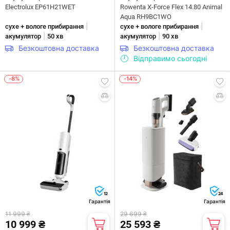
Electrolux EP61H21WET
Rowenta X-Force Flex 14.80 Animal
Aqua RH9BC1WO
|
|
сухе + вологе прибирання
сухе + вологе прибирання
|
|
акумулятор
50 хв
акумулятор
90 хв
Безкоштовна доставка
Безкоштовна доставка
Відправимо сьогодні
-8%
-14%
12
24
Гарантія
Гарантія
11 999 ₴
29 699 ₴
10 999 ₴
25 593 ₴