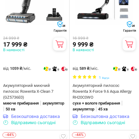
24
24
Гарантія
Гарантія
24 999 ₴
16 999 ₴
17 999 ₴
9 999 ₴
В наявності
В наявності
від
/міс.
від
/міс.
1059 ₴
589 ₴
17
9
10
17
9
10
1
Відгук
Акумуляторний миючий
Акумуляторний пилосос
пилосос Rowenta X-Clean 7
Rowenta X-Force 9.6 Aqua Allergy
(GZ5736E0)
RH20C0WO
|
|
миюче прибирання
акумулятор
сухе + вологе прибирання
|
|
50 хв
акумулятор
45 хв
Безкоштовна доставка
Безкоштовна доставка
Відправимо сьогодні
Відправимо сьогодні
-44%
-44%