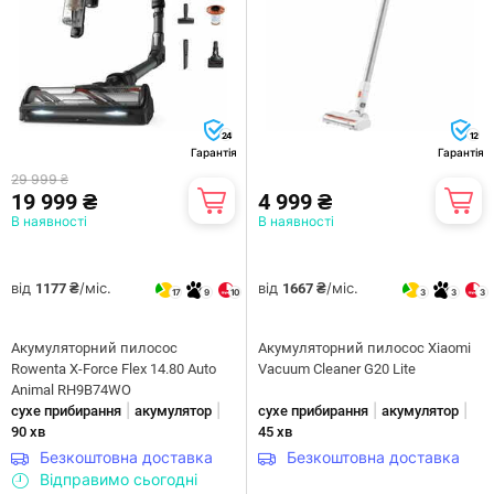
24
12
Гарантія
Гарантія
29 999 ₴
19 999 ₴
4 999 ₴
В наявності
В наявності
від
/міс.
від
/міс.
1177 ₴
1667 ₴
17
9
10
3
3
3
Акумуляторний пилосос
Акумуляторний пилосос Xiaomi
Rowenta X-Force Flex 14.80 Auto
Vacuum Cleaner G20 Lite
Animal RH9B74WO
|
|
|
|
сухе прибирання
акумулятор
сухе прибирання
акумулятор
90 хв
45 хв
Безкоштовна доставка
Безкоштовна доставка
Відправимо сьогодні