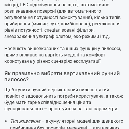
місць), LED-підсвічування на щітці, автоматичне
розпізнавання поверхні (для автоматичного
регулювання потужності всмоктування), кілька типів
прибирання (миюче, сухе, комбіноване), регулювання
рівнів потужності, спеціалізовані фільтри,
знезараження ультрафіолетом, еко-режими і т.д.
Наявність вищевказаних та інших функцій у пилососі,
прямо впливає на вартість моделі та комфорт
користувача у різних сценаріях експлуатації.
Як правильно вибрати вертикальний ручний
пилосос?
Щоб купити ручний вертикальний пилосос, який
повністю задовольнить потреби користувача, а також
буде мати гарне співвідношення ціни та
функціональності – орієнтуйтеся на такі параметри:
Тип живлення
– акумуляторні моделі для швидкого
прибирання без проводів, мережеві — для великих