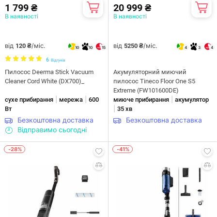
1 799 ₴
20 999 ₴
В наявності
В наявності
від
/міс.
від
/міс.
120 ₴
5250 ₴
10
10
15
4
3
4
6
Відгуків
Пилосос Deerma Stick Vacuum
Акумуляторний миючий
Cleaner Cord White (DX700)_
пилосос Tineco Floor One S5
Extreme (FW101600DE)
|
|
|
сухе прибирання
мережа
600
миюче прибирання
акумулятор
|
Вт
35 хв
Безкоштовна доставка
Безкоштовна доставка
Відправимо сьогодні
-28%
-41%