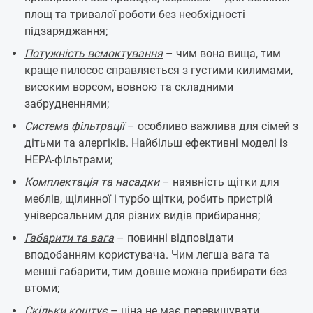
площ та тривалої роботи без необхідності
підзаряджання;
Потужність всмоктування
– чим вона вища, тим
краще пилосос справляється з густими килимами,
високим ворсом, вовною та складними
забрудненнями;
Система фільтрації
– особливо важлива для сімей з
дітьми та алергіків. Найбільш ефективні моделі із
HEPA-фільтрами;
Комплектація та насадки
– наявність щітки для
меблів, щілинної і турбо щітки, робить пристрій
універсальним для різних видів прибирання;
Габарити та вага
– повинні відповідати
вподобанням користувача. Чим легша вага та
менші габарити, тим довше можна прибирати без
втоми;
Скільки коштує
– ціна не має перевищувати