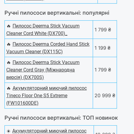
Ручні пилососи вертикальні: популярні
🔥
Пилосос Deerma Stick Vacuum
1 799 ₴
Cleaner Cord White (DX700)_
🔥
Пилосос Deerma Corded Hand Stick
1 199 ₴
Vacuum Cleaner (DX115C)
🔥
Пилосос Deerma Stick Vacuum
1 799 ₴
Cleaner Cord Gray (Міжнародна
версія) (DX700S)
🔥
Акумуляторний миючий пилосос
20 999 ₴
Tineco Floor One S5 Extreme
(FW101600DE)
Ручні пилососи вертикальні: ТОП новинок
☀️
Акумуляторний миючий пилосос