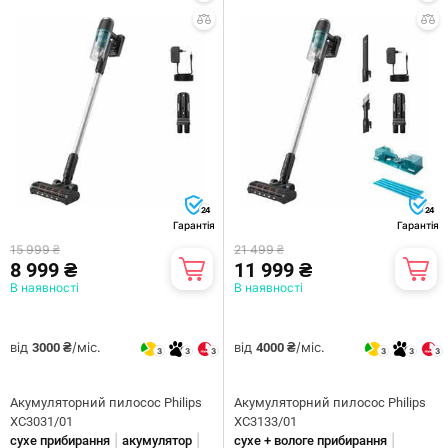
24
24
Гарантія
Гарантія
15 999 ₴
21 499 ₴
8 999 ₴
11 999 ₴
В наявності
В наявності
від
/міс.
від
/міс.
3000 ₴
4000 ₴
3
3
3
3
3
3
Акумуляторний пилосос Philips
Акумуляторний пилосос Philips
XC3031/01
XC3133/01
|
|
|
сухе прибирання
акумулятор
сухе + вологе прибирання