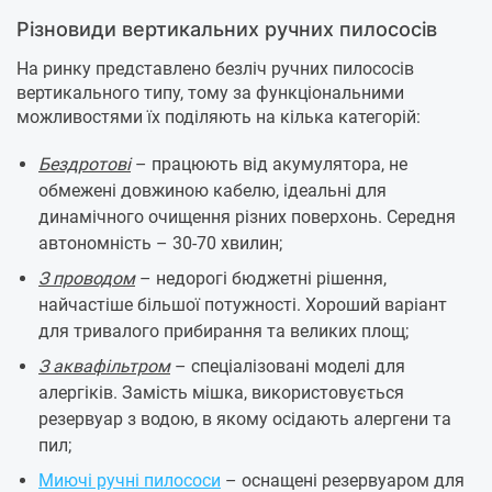
Різновиди вертикальних ручних пилососів
На ринку представлено безліч ручних пилососів
вертикального типу, тому за функціональними
можливостями їх поділяють на кілька категорій:
Бездротові
– працюють від акумулятора, не
обмежені довжиною кабелю, ідеальні для
динамічного очищення різних поверхонь. Середня
автономність – 30-70 хвилин;
З проводом
– недорогі бюджетні рішення,
найчастіше більшої потужності. Хороший варіант
для тривалого прибирання та великих площ;
З аквафільтром
– спеціалізовані моделі для
алергіків. Замість мішка, використовується
резервуар з водою, в якому осідають алергени та
пил;
Миючі ручні пилососи
– оснащені резервуаром для