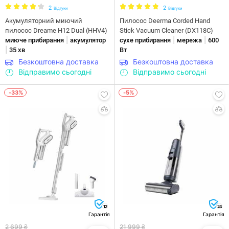
2
2
Відгуки
Відгуки
Акумуляторний миючий
Пилосос Deerma Corded Hand
пилосос Dreame H12 Dual (HHV4)
Stick Vacuum Cleaner (DX118C)
|
|
|
миюче прибирання
акумулятор
сухе прибирання
мережа
600
|
35 хв
Вт
Безкоштовна доставка
Безкоштовна доставка
Відправимо сьогодні
Відправимо сьогодні
-33%
-5%
12
24
Гарантія
Гарантія
2 699 ₴
21 999 ₴