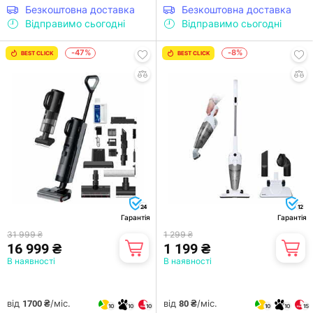
Безкоштовна доставка
Безкоштовна доставка
Відправимо сьогодні
Відправимо сьогодні
-47%
-8%
BEST CLICK
BEST CLICK
24
12
Гарантія
Гарантія
31 999 ₴
1 299 ₴
16 999 ₴
1 199 ₴
В наявності
В наявності
від
/міс.
від
/міс.
1700 ₴
80 ₴
10
10
10
10
10
15