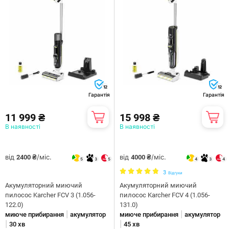
12
12
Гарантія
Гарантія
11 999 ₴
15 998 ₴
В наявності
В наявності
від
/міс.
від
/міс.
2400 ₴
4000 ₴
5
3
5
4
3
4
3
Відгуки
Акумуляторний миючий
Акумуляторний миючий
пилосос Karcher FCV 3 (1.056-
пилосос Karcher FCV 4 (1.056-
122.0)
131.0)
|
|
миюче прибирання
акумулятор
миюче прибирання
акумулятор
|
|
30 хв
45 хв