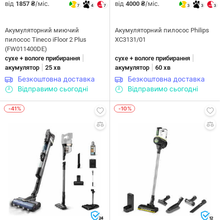
від
/міс.
від
/міс.
1857 ₴
4000 ₴
7
4
7
3
3
3
Акумуляторний миючий
Акумуляторний пилосос Philips
пилосос Tineco iFloor 2 Plus
XC3131/01
(FW011400DE)
|
|
сухе + вологе прибирання
сухе + вологе прибирання
|
|
акумулятор
25 хв
акумулятор
60 хв
Безкоштовна доставка
Безкоштовна доставка
Відправимо сьогодні
Відправимо сьогодні
-41%
-10%
24
12