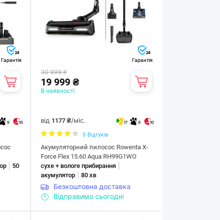
24
24
Гарантія
Гарантія
30 999 ₴
19 999 ₴
В наявності
від
/міс.
1177 ₴
9
10
17
9
10
5
Відгуків
сос
Акумуляторний пилосос Rowenta X-
Force Flex 15.60 Aqua RH99G1WO
|
|
ор
50
сухе + вологе прибирання
|
акумулятор
80 хв
Безкоштовна доставка
Відправимо сьогодні