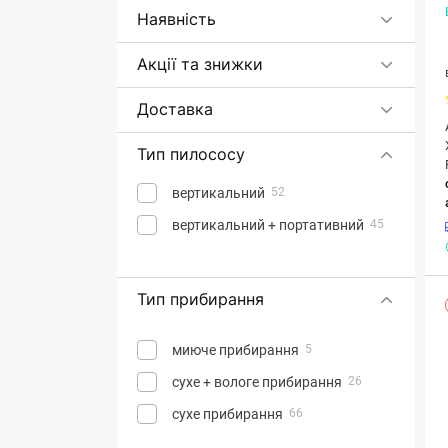
Polaris
Наявність
Roborock
7
Акції та знижки
Rotex
1
Rowenta
13
Доставка
Samsung
3
Тип пилососу
Sencor
4
Severin
вертикальний
2
52
Shark
вертикальний + портативний
7
45
Tineco
5
Xiaomi
2
Тип прибирання
миюче прибирання
5
сухе + вологе прибирання
26
сухе прибирання
66