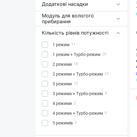
Додаткові насадки
Модуль для вологого
прибирання
Кількість рівнів потужності
1 режим
11
1 режим + Турбо-режим
20
2 режими
18
2 режими + Турбо-режим
25
3 режими
15
3 режима + Турбо-режим
4
4 режими
2
4 режима + Турбо-режим
5
5 режимів
2