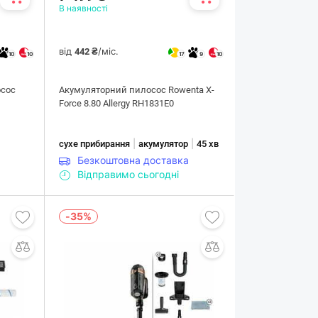
В наявності
від
/міс.
442 ₴
10
10
17
9
10
сос
Акумуляторний пилосос Rowenta X-
Force 8.80 Allergy RH1831E0
|
|
сухе прибирання
акумулятор
45 хв
Безкоштовна доставка
Відправимо сьогодні
-35%