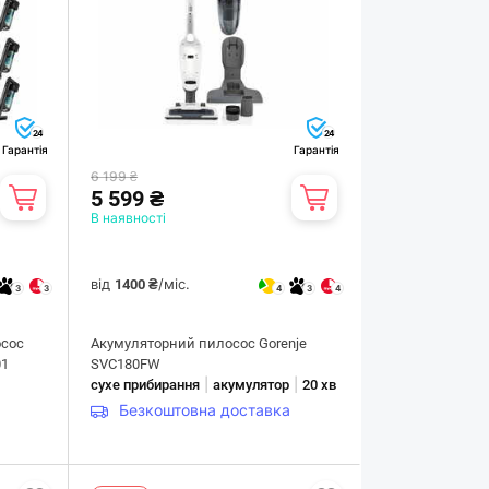
24
24
Гарантія
Гарантія
6 199 ₴
5 599 ₴
В наявності
від
/міс.
1400 ₴
3
3
4
3
4
сос
Акумуляторний пилосос Gorenje
01
SVC180FW
|
|
сухе прибирання
акумулятор
20 хв
Безкоштовна доставка