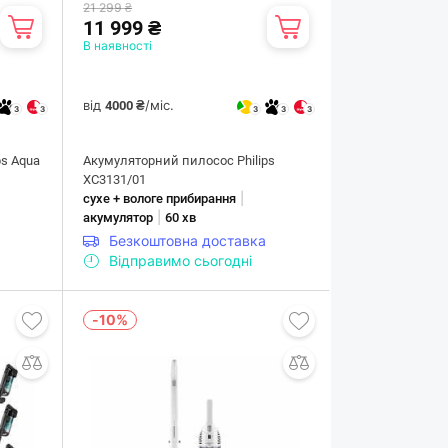
21 299 ₴
11 999 ₴
В наявності
від
/міс.
4000 ₴
3
3
3
3
3
ps Aqua
Акумуляторний пилосос Philips
XC3131/01
|
сухе + вологе прибирання
|
акумулятор
60 хв
Безкоштовна доставка
Відправимо сьогодні
-10%