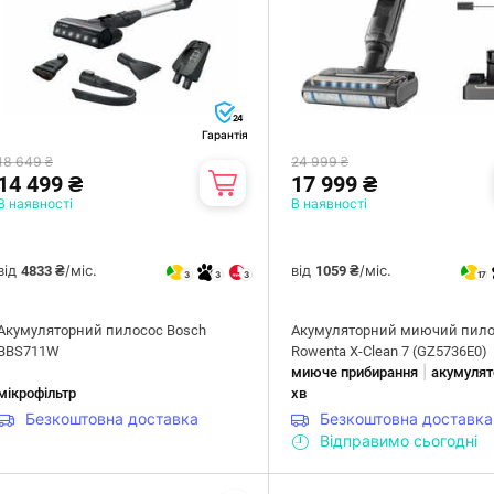
24
Гарантія
18 649 ₴
24 999 ₴
14 499 ₴
17 999 ₴
В наявності
В наявності
від
/міс.
від
/міс.
4833 ₴
1059 ₴
3
3
3
17
Акумуляторний пилосос Bosch
Акумуляторний миючий пило
BBS711W
Rowenta X-Clean 7 (GZ5736E0)
|
миюче прибирання
акумулят
мікрофільтр
хв
Безкоштовна доставка
Безкоштовна доставка
Відправимо сьогодні