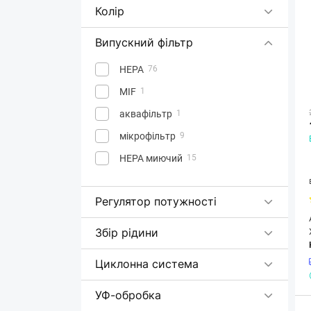
Колір
Випускний фільтр
HEPA
76
MIF
1
аквафільтр
1
мікрофільтр
9
НЕРА миючий
15
Регулятор потужності
Збір рідини
Циклонна система
УФ-обробка