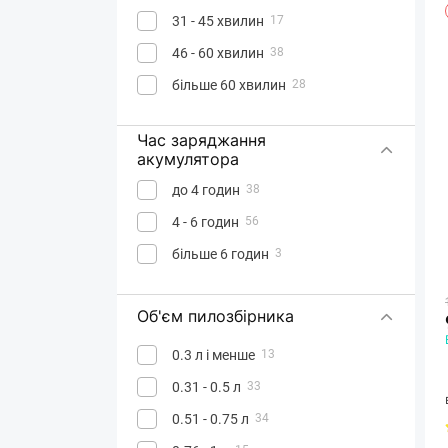
31 - 45 хвилин
17
46 - 60 хвилин
38
більше 60 хвилин
28
Час заряджання
акумулятора
до 4 годин
38
4 - 6 годин
56
більше 6 годин
3
Об'єм пилозбірника
0.3 л і менше
13
0.31 - 0.5 л
33
0.51 - 0.75 л
34