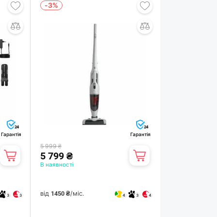
-3%
24
24
Гарантія
Гарантія
5 999 ₴
5 799 ₴
В наявності
від
/міс.
1450 ₴
3
3
4
3
4