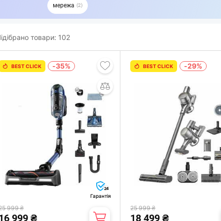
мережа
2
ідібрано товари:
102
-35%
-29%
BEST CLICK
BEST CLICK
24
Гарантія
25 999 ₴
25 999 ₴
16 999 ₴
18 499 ₴