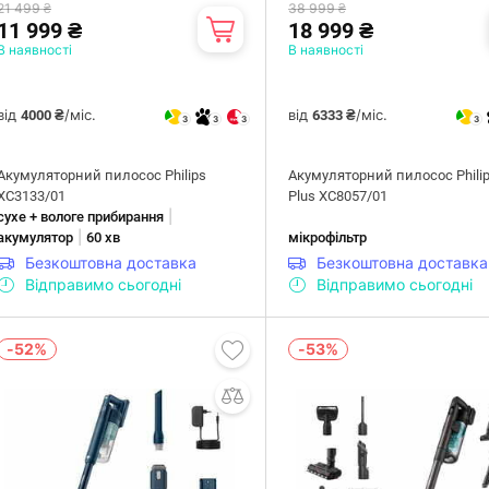
21 499 ₴
38 999 ₴
11 999 ₴
18 999 ₴
В наявності
В наявності
від
/міс.
від
/міс.
4000 ₴
6333 ₴
3
3
3
3
Акумуляторний пилосос Philips
Акумуляторний пилосос Phili
XC3133/01
Plus XC8057/01
|
сухе + вологе прибирання
|
акумулятор
60 хв
мікрофільтр
Безкоштовна доставка
Безкоштовна доставка
Відправимо сьогодні
Відправимо сьогодні
-52%
-53%