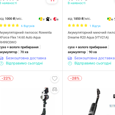
В наявності
В наявності
від
/міс.
від
/міс.
1000 ₴
1850 ₴
17
9
10
10
6
Відгуків
1
Відгук
Акумуляторний пилосос Rowenta
Акумуляторний миючий пило
XForce Flex 14.60 Auto Aqua
Dreame R20 Aqua (VTV21A)
RH99C0WO
|
|
сухе + вологе прибирання
сухе + вологе прибирання
|
|
акумулятор
70 хв
акумулятор
90 хв
Безкоштовна доставка
Безкоштовна доставка
Відправимо сьогодні
Відправимо сьогодні
-22%
-28%