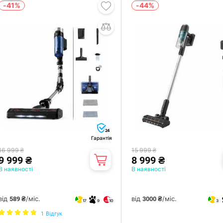
-41%
-44%
24
Гарантія
16 999 ₴
15 999 ₴
9 999 ₴
8 999 ₴
В наявності
В наявності
від
/міс.
від
/міс.
589 ₴
3000 ₴
17
9
10
3
1
Відгук