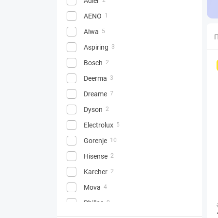
Adler
AENO
1
Aiwa
5
П
Aspiring
3
Bosch
2
Deerma
3
Dreame
7
Dyson
2
Electrolux
5
Gorenje
10
Hisense
2
Karcher
2
Mova
4
Philips
9
1