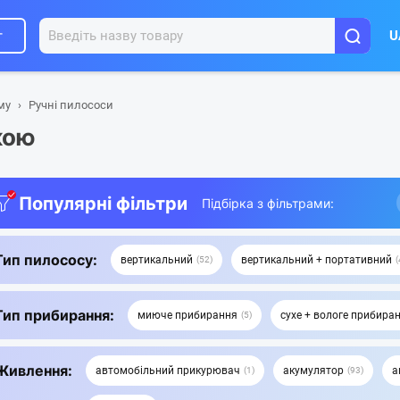
г
U
му
Ручні пилососи
кою
Популярні фільтри
Підбірка з фільтрами:
Тип пилососу:
вертикальний
вертикальний + портативний
52
Тип прибирання:
миюче прибирання
сухе + вологе прибира
5
Живлення:
автомобільний прикурювач
акумулятор
а
1
93