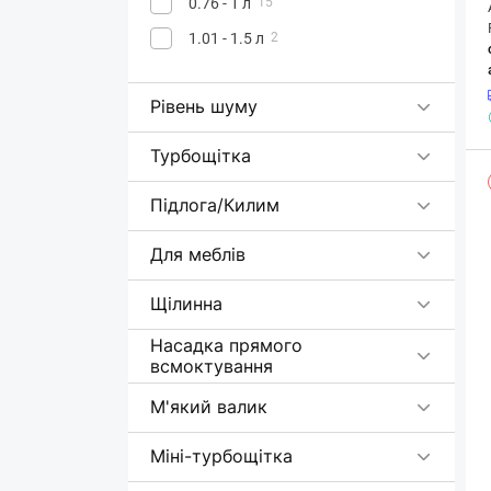
0.76 - 1 л
15
1.01 - 1.5 л
2
Рівень шуму
Турбощітка
Підлога/Килим
Для меблів
Щілинна
Насадка прямого
всмоктування
М'який валик
Міні-турбощітка