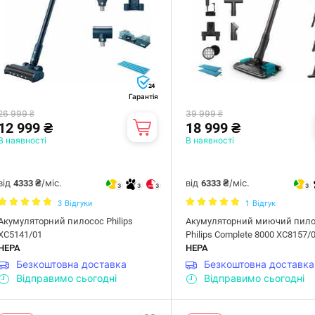
24
Гарантія
26 999 ₴
39 999 ₴
12 999 ₴
18 999 ₴
В наявності
В наявності
від
/міс.
від
/міс.
4333 ₴
6333 ₴
3
3
3
3
3
Відгуки
1
Відгук
Акумуляторний пилосос Philips
Акумуляторний миючий пило
XC5141/01
Philips Complete 8000 XC8157/
HEPA
HEPA
Безкоштовна доставка
Безкоштовна доставка
Відправимо сьогодні
Відправимо сьогодні