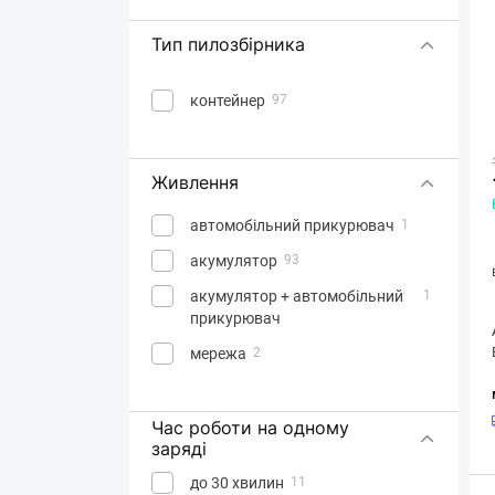
Тип пилозбірника
контейнер
97
Живлення
автомобільний прикурювач
1
акумулятор
93
акумулятор + автомобільний
1
прикурювач
мережа
2
Час роботи на одному
заряді
до 30 хвилин
11