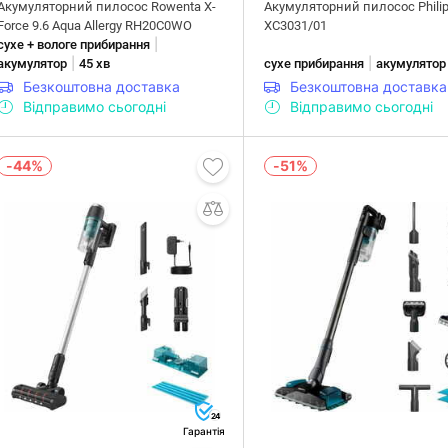
Акумуляторний пилосос Rowenta X-
Акумуляторний пилосос Phili
Force 9.6 Aqua Allergy RH20C0WO
XC3031/01
|
сухе + вологе прибирання
|
|
акумулятор
45 хв
сухе прибирання
акумулятор
Безкоштовна доставка
Безкоштовна доставка
Відправимо сьогодні
Відправимо сьогодні
-44%
-51%
24
Гарантія