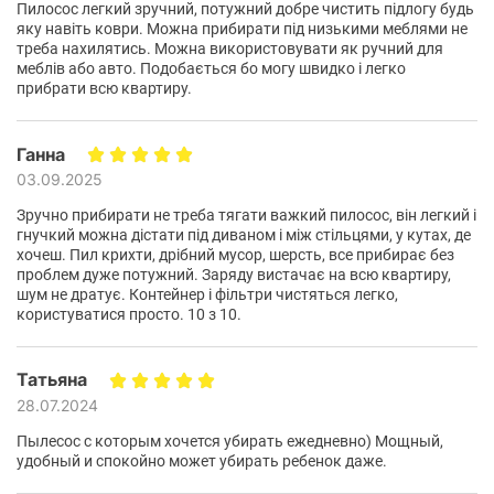
Пилосос легкий зручний, потужний добре чистить підлогу будь
Характеристики та комплектація товару можуть змінюватися
яку навіть коври. Можна прибирати під низькими меблями не
виробником без повідомлення.
треба нахилятись. Можна використовувати як ручний для
меблів або авто. Подобається бо могу швидко і легко
прибрати всю квартиру.
Ганна
03.09.2025
Зручно прибирати не треба тягати важкий пилосос, він легкий і
гнучкий можна дістати під диваном і між стільцями, у кутах, де
хочеш. Пил крихти, дрібний мусор, шерсть, все прибирає без
проблем дуже потужний. Заряду вистачає на всю квартиру,
шум не дратує. Контейнер і фільтри чистяться легко,
користуватися просто. 10 з 10.
Татьяна
28.07.2024
Пылесос с которым хочется убирать ежедневно) Мощный,
удобный и спокойно может убирать ребенок даже.
Продуктивність і