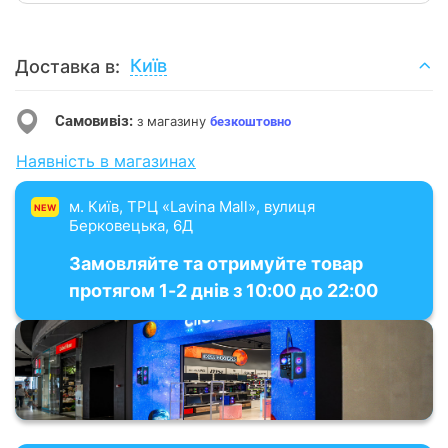
Київ
Доставка в:
Самовивіз:
з магазину
безкоштовно
Наявність в магазинах
м. Київ, ТРЦ «Lavina Mall», вулиця
NEW
Берковецька, 6Д
Замовляйте та отримуйте товар
протягом 1-2 днів з 10:00 до 22:00