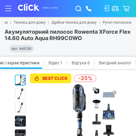
овна
Техніка для дому
Дрібна техніка для дому
Ручні пилососи
Акумуляторний пилосос Rowenta XForce Flex
14.60 Auto Aqua RH99C0WO
Арт.
446136
ис і характеристики
Відео 1
Відгуки 6
Вигідний аналог
-35%
BEST CLICK