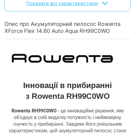
Показати всі характеристики
Час повного
заряджання
3 год
акумулятора:
Опис про Акумуляторний пилосос Rowenta
Потужність
XForce Flex 14.60 Auto Aqua RH99C0WO
Потужність
200 Вт
всмоктування:
Регулятор
на корпусі
потужності:
Кількість
рівнів
4 режима + Турбо-режим
потужності:
Інновації в прибиранні
Споживана
480 Вт
потужність:
з Rowenta RH99C0WO
Основнi характеристики
Rowenta RH99C0WO
- це інноваційне рішення, яке
Випускний
об'єднує в собі видатну потужність і неймовірну
HEPA
фільтр:
гнучкість у прибиранні. Завдяки його унікальним
характеристикам, цей акумуляторний пилосос стане
Рівень шуму:
84 дБ