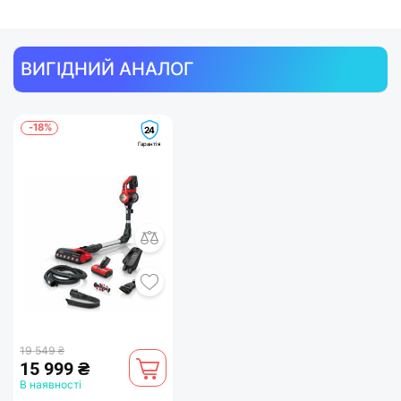
ВИГІДНИЙ АНАЛОГ
-18%
24
Гарантія
Подвійна дія - мийка та пилосос
Rowenta RH99C0WO
надає подвійне задоволення від
прибирання. Він не лише потужно пилососить, а й
ефективно миє поверхні за допомогою технології Aqua.
Економте час і досягайте максимальних результатів.
19 549 ₴
15 999 ₴
В наявності