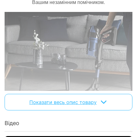
Вашим незамінним помічником.
Об'єм
0.9 л
пилозбірника :
Особливості
Збір рідини:
є
Циклонна
є
система:
Еко-режим:
є
Турбо-режим:
є
Насадки
Турбощітка:
є
Показати весь опис товару
Підлога/
є
Килим:
Для меблів:
є
Відео
Щілинна:
є