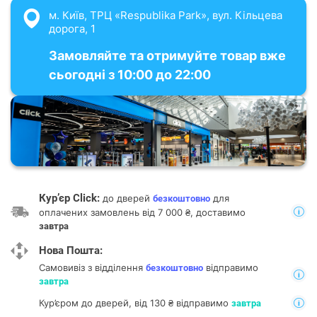
м. Київ, ТРЦ «Respublika Park», вул. Кільцева
дорога, 1
Замовляйте та отримуйте товар вже
сьогодні з 10:00 до 22:00
Кур’єр Click:
до дверей
для
безкоштовно
оплачених замовлень від 7 000 ₴, доставимо
завтра
Нова Пошта:
Самовивіз з відділення
відправимо
безкоштовно
завтра
Кур’єром до дверей, від 130 ₴ відправимо
завтра