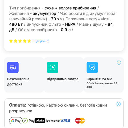
Тип прибирання -
сухе + вологе прибирання
/
Живлення -
акумулятор
/ Час роботи від акумулятора
(звичайний режим) -
70 хв
/ Споживана потужність -
480 Вт
/ Випускний фільтр -
HEPA
/ Рівень шуму -
84
дБ
/ Об'єм пилозбірника -
0.9 л
/
Відгуки (6)
Безкоштовна
Відправимо завтра
Гарантія: 24 міс
Обмін і повернення: 14
доставка
днів
Оплата:
готівкою, карткою онлайн, безготівковий
розрахунок