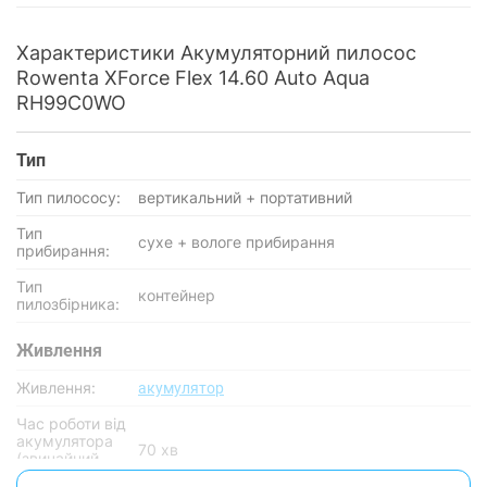
Характеристики Акумуляторний пилосос
Rowenta XForce Flex 14.60 Auto Aqua
RH99C0WO
Тип
Тип пилососу:
вертикальний + портативний
Тип
сухе + вологе прибирання
прибирання:
Тип
контейнер
пилозбірника:
Живлення
Живлення:
акумулятор
Час роботи від
акумулятора
70 хв
(звичайний
режим):