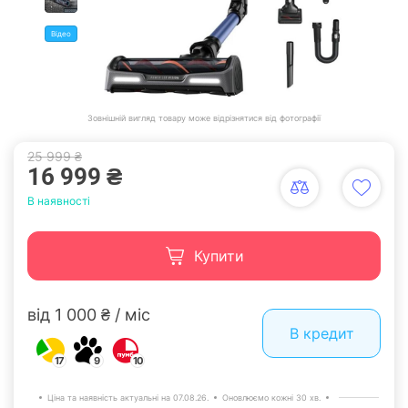
Відео
Зовнішній вигляд товару може відрізнятися від фотографії
25 999 ₴
16 999 ₴
В наявності
Купити
від 1 000 ₴ / міс
В кредит
17
9
10
Ціна та наявність актуальні на 07.08.26.
Оновлюємо кожні 30 хв.