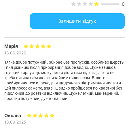
0
LED-
підсвічування
з підсвічуванням
щітки:
Залишити відгук
Настінне
в комплекті
кріплення:
Тип ручки:
складається
Марія
Фізичні характеристики
18.06.2026
Унікальні технології для
Вага:
3.2 кг
Тягне добре потужний , збирає без пропусків, особливо шерсть
прориву в прибиранні
і пил різницю після прибирання добре видно. Дуже зайшов
Колір:
чорний / синій
гнучкий корпус що можу легко дістатися під стіл, ліжко не
треба вигинатися як з звичайним пилососом. Вологе
Технологія Flex перетворює прибирання на справжнє
Комплектація
прибирання теж класне, для щоденного підтримання чистоти
задоволення, даючи змогу прибирати у важкодоступних
цей пилосос саме те, взяв і швидко пройшовся по квартирі без
місцях і під меблями, не докладаючи зайвих зусиль. З
акумуляторний пилосос, основна
підключив до розетки відключив. Дуже легкий, маневрений,
турбощітка з високим крутним моментом і
простий потужний, дуже класний.
дисплеєм Smart Control Ви завжди будете в курсі стану
Входить до
підсвічуванням, щілинна насадка, насадка
пилососа, а функція автоматичного регулювання
комплекту
для меблів, 2 вбудовані Easy-щітки, міні
потужності для різних поверхонь гарантує оптимальні
постачання:
турбощітка, гнучка щітка, AQUA насадка, 2
Оксана
мікрофібра для вологого прибирання,
результати.
високоефективний фільтр,
18.09.2025