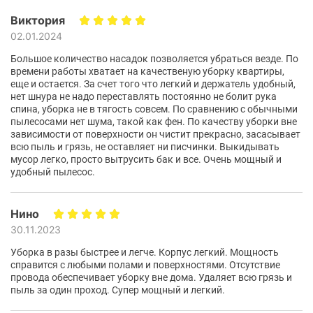
персоналізація
Виктория
02.01.2024
Rowenta RH99C0WO
адаптується до різних поверхонь,
Большое количество насадок позволяется убраться везде. По
автоматично регулюючи потужність всмоктування
времени работы хватает на качественую уборку квартиры,
залежно від типу підлоги. Потужне всмоктування до
еще и остается. За счет того что легкий и держатель удобный,
200 Вт і 99,9% фільтрації забезпечують бездоганну
нет шнура не надо переставлять постоянно не болит рука
чистоту повітря.
спина, уборка не в тягость совсем. По сравнению с обычными
пылесосами нет шума, такой как фен. По качеству уборки вне
зависимости от поверхности он чистит прекрасно, засасывает
всю пыль и грязь, не оставляет ни писчинки. Выкидывать
мусор легко, просто вытрусить бак и все. Очень мощный и
удобный пылесос.
Нино
30.11.2023
Уборка в разы быстрее и легче. Корпус легкий. Мощность
справится с любыми полами и поверхностями. Отсутствие
провода обеспечивает уборку вне дома. Удаляет всю грязь и
пыль за один проход. Супер мощный и легкий.