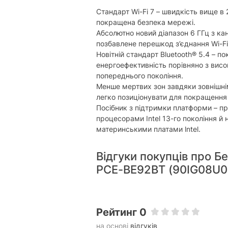
Стандарт Wi-Fi 7 – швидкість вище в 
покращена безпека мережі.
Абсолютно новий діапазон 6 ГГц з к
позбавлене перешкод з’єднання Wi-Fi
Новітній стандарт Bluetooth® 5.4 – по
енергоефективність порівняно з вис
попереднього покоління.
Менше мертвих зон завдяки зовнішні
легко позиціонувати для покращення 
Посібник з підтримки платформи – пра
процесорами Intel 13-го покоління й 
материнськими платами lntel.
Відгуки покупців про Б
PCE-BE92BT (90IG08U
Рейтинг 0
на основі
відгуків