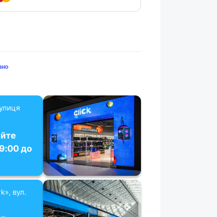
вно
вулиця
уйте
19:00 до
k», вул.