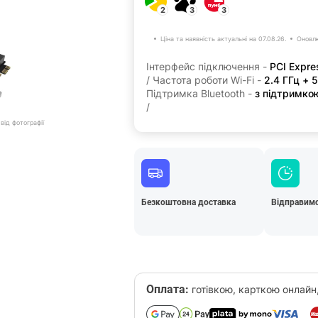
2
3
3
Ціна та наявність актуальні на 07.08.26.
Оновлю
Інтерфейс підключення -
PCI Expre
/ Частота роботи Wi-Fi -
2.4 ГГц + 
Підтримка Bluetooth -
з підтримкою
/
від фотографії
Безкоштовна доставка
Відправимо
Оплата:
готівкою, карткою онлайн