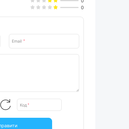
0
0
Email
*
Код
*
правити