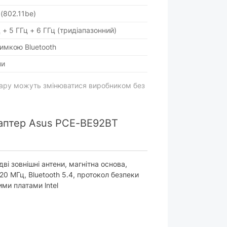
 (802.11be)
ц + 5 ГГц + 6 ГГц (тридіапазонний)
римкою Bluetooth
ни
вару можуть змінюватися виробником без
аптер Asus PCE-BE92BT
дві зовнішні антени, магнітна основа,
320 МГц, Bluetooth 5.4, протокол безпеки
ми платами lntel