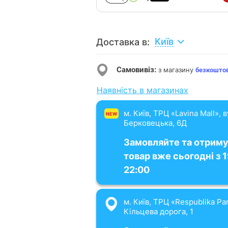
Київ
Доставка в:
Самовивіз:
з магазину
безкошто
Наявність в магазинах
м. Київ, ТРЦ «Lavina Mall», 
NEW
Берковецька, 6Д
Замовляйте та отрим
товар вже сьогодні з 
22:00
м. Київ, ТРЦ «Respublika Par
Кільцева дорога, 1