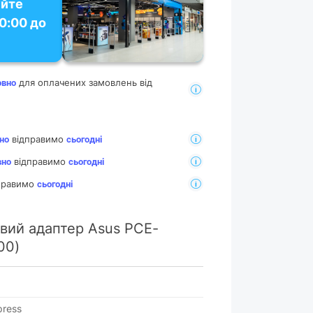
уйте
10:00 до
для оплачених замовлень від
овно
відправимо
но
сьогодні
відправимо
вно
сьогодні
дправимо
сьогодні
вий адаптер Asus PCE-
00)
press