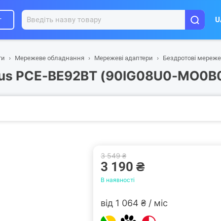
г
U
ти
Мережеве обладнання
Мережеві адаптери
Бездротові мереже
sus PCE-BE92BT (90IG08U0-MO0B
3 549 ₴
3 190 ₴
В наявності
від 1 064 ₴ / міс