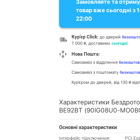
Замовляйте та отрим
товар вже сьогодні з 
22:00
Кур’єр Click:
до дверей
безкошт
7 000 ₴, доставимо
сьогодні
Нова Пошта:
Самовивіз з відділення
безкоштов
Самовивіз з поштомату
безкошто
Кур’єром до дверей, від 130 ₴ ві
Характеристики Бездрото
BE92BT (90IG08U0-MO0B
Основнi характеристики
Інтерфейс підключення:
PCI Ex