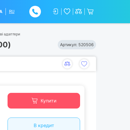
A
RU
ві адаптери
00)
Артикул:
520506
Купити
В кредит