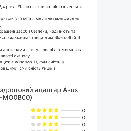
2,4 раза, більш ефективне підключення та
аналами 320 МГц – менш завантажене та
.
кращені засоби безпеки, надійність та
окошвидкісним стандартом Bluetooth 5.3
ми антенами – регульовані антени можна
якості сигналу.
цює з Windows 11, сумісність із
новішими; сумісність лише з
ездротовий адаптер Asus
0-MO0B00)
0
0
0