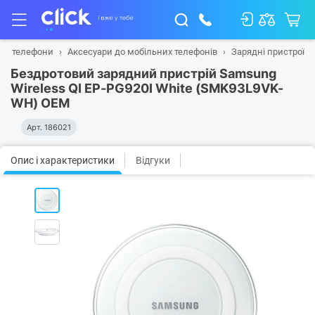
та телефони
Аксесуари до мобільних телефонів
Зарядні пристрої
Бездротовий зарядний пристрій Samsung
Wireless QI EP-PG920I White (SMK93L9VK-
WH) OEM
Арт.
186021
Опис і характеристики
Відгуки