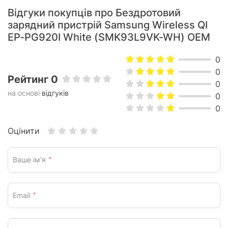
Відгуки покупців про Бездротовий
зарядний пристрій Samsung Wireless QI
EP-PG920I White (SMK93L9VK-WH) OEM
0
0
Рейтинг 0
0
на основі
відгуків
0
0
Оцінити
Ваше ім’я
*
Email
*