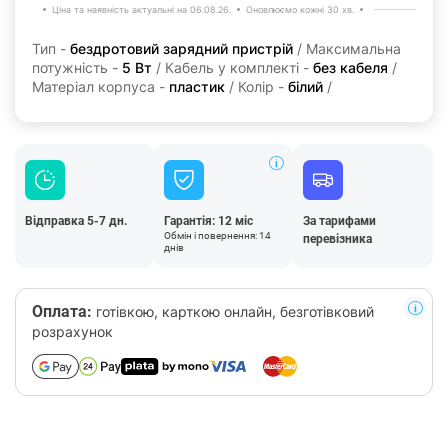
Ціна та наявність актуальні на 06.08.26.
Оновлюємо кожні 30 хв.
Тип -
бездротовий зарядний пристрій
/ Максимальна
потужність -
5 Вт
/ Кабель у комплекті -
без кабеля
/
Матеріал корпуса -
пластик
/ Колір -
білий
/
Відправка 5-7 дн.
Гарантія: 12 міс
За тарифами
Обмін і повернення: 14
перевізника
днів
Оплата:
готівкою, карткою онлайн, безготівковий
розрахунок