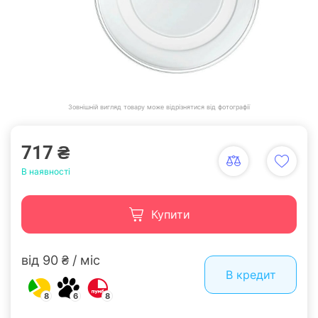
Зовнішній вигляд товару може відрізнятися від фотографії
717 ₴
В наявності
Купити
від 90 ₴ / міс
В кредит
8
6
8