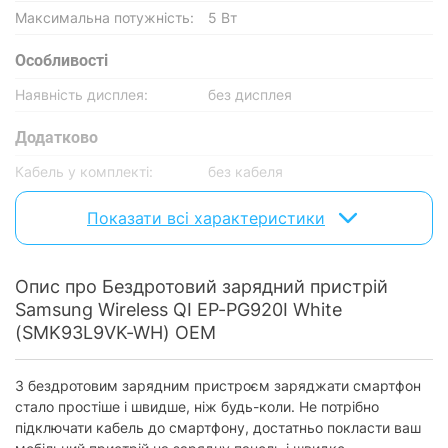
Максимальна потужність:
5 Вт
Особливості
Наявність дисплея:
без дисплея
Додатково
Кабель у комплекті:
без кабеля
Фізичні характеристики
Показати всі характеристики
Матеріал корпуса:
пластик
Колір:
білий
Опис про Бездротовий зарядний пристрій
Samsung Wireless QI EP-PG920I White
Характеристики та комплектація товару можуть змінюватися
(SMK93L9VK-WH) OEM
виробником без повідомлення.
З бездротовим зарядним пристроєм заряджати смартфон
стало простіше і швидше, ніж будь-коли. Не потрібно
підключати кабель до смартфону, достатньо покласти ваш