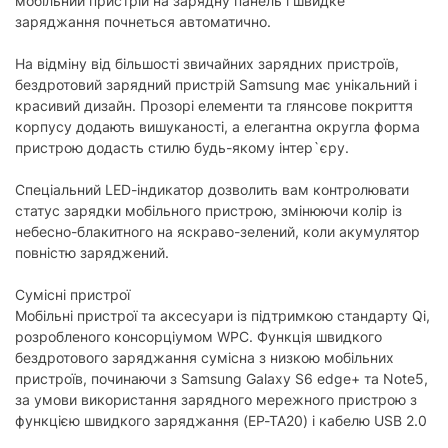
мобільний пристрій на зарядну панель і швидке
заряджання почнеться автоматично.
На відміну від більшості звичайних зарядних пристроїв,
бездротовий зарядний пристрій Samsung має унікальний і
красивий дизайн. Прозорі елементи та глянсове покриття
корпусу додають вишуканості, а елегантна округла форма
пристрою додасть стилю будь-якому інтер`єру.
Спеціальний LED-індикатор дозволить вам контролювати
статус зарядки мобільного пристрою, змінюючи колір із
небесно-блакитного на яскраво-зелений, коли акумулятор
повністю заряджений.
Сумісні пристрої
Мобільні пристрої та аксесуари із підтримкою стандарту Qi,
розробленого консорціумом WPC. Функція швидкого
бездротового заряджання сумісна з низкою мобільних
пристроїв, починаючи з Samsung Galaxy S6 edge+ та Note5,
за умови використання зарядного мережного пристрою з
функцією швидкого заряджання (EP-TA20) і кабелю USB 2.0