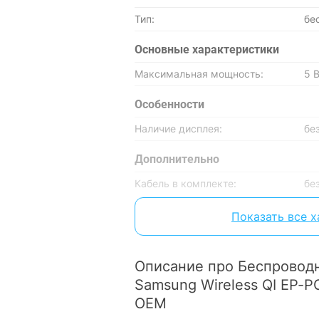
Тип:
бе
Основные характеристики
Максимальная мощность:
5 
Особенности
Наличие дисплея:
бе
Дополнительно
Кабель в комплекте:
бе
Физические характеристики
Показать все 
Материал корпуса:
пл
Цвет:
бе
Описание про Беспроводн
Samsung Wireless QI EP-
Характеристики и комплектация тов
OEM
без уведомления.