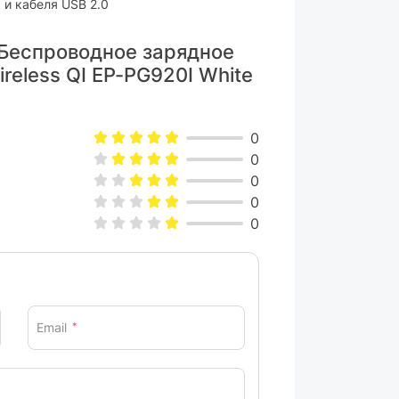
 и кабеля USB 2.0
 Беспроводное зарядное
reless QI EP-PG920I White
0
0
0
0
0
Email
*