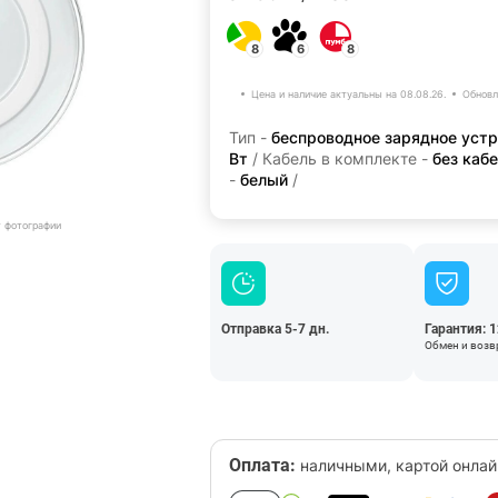
8
6
8
Цена и наличие актуальны на 08.08.26.
Обновл
Тип -
беспроводное зарядное уст
Вт
/ Кабель в комплекте -
без каб
-
белый
/
т фотографии
Отправка 5-7 дн.
Гарантия: 
Обмен и возвр
Оплата:
наличными, картой онлай