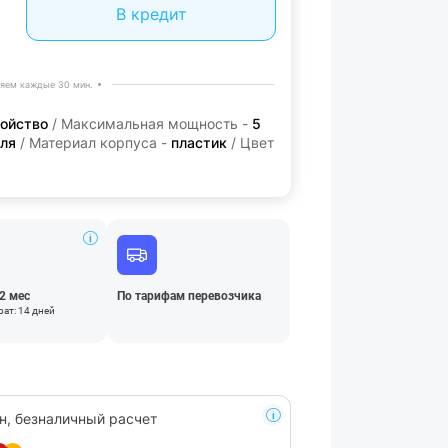
В кредит
яем каждые 30 мин.
ройство
/ Максимальная мощность -
5
еля
/ Материал корпуса -
пластик
/ Цвет
12 мес
По тарифам перевозчика
ат: 14 дней
н, безналичный расчет