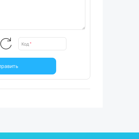
Код
*
править