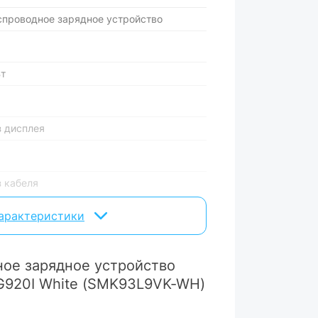
спроводное зарядное устройство
Вт
з дисплея
з кабеля
характеристики
астик
лый
ое зарядное устройство
PG920I White (SMK93L9VK-WH)
ара могут изменяться производителем