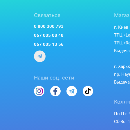
Связаться
Магаз
0 800 300 793
г. Киев
ТРЦ «La
067 005 08 48
ТРЦ «Re
067 005 13 56
Выдача 
г. Харь
пр. Нау
Наши соц. сети
Выдача 
Колл-
Пн-Пт: 9
Сб-Вс: 1