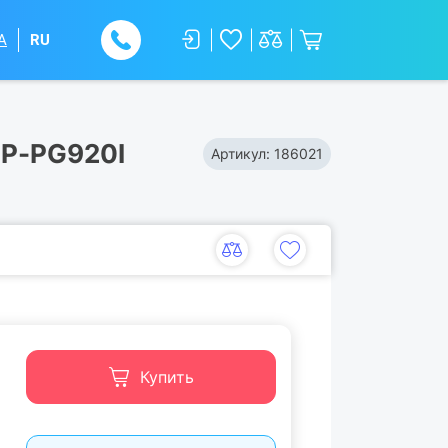
A
RU
EP-PG920I
Артикул:
186021
Купить