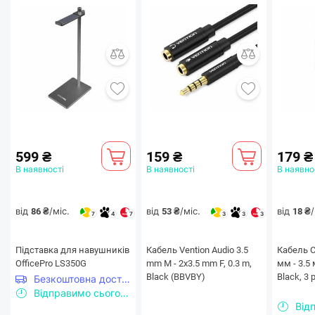
599 ₴
159 ₴
179 ₴
В наявності
В наявності
В наявно
від
/міс.
від
/міс.
від
/
86 ₴
53 ₴
18 ₴
7
4
7
3
3
3
Підставка для навушників
Кабель Vention Audio 3.5
Кабель C
OfficePro LS350G
mm M - 2х3.5 mm F, 0.3 m,
мм - 3.5 
Black (BBVBY)
Black, 3 
Безкоштовна доставка
Відправимо сьогодні