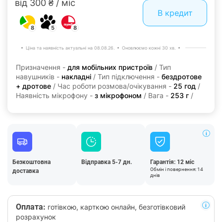
від 300 ₴ / міс
В кредит
8
5
8
Ціна та наявність актуальні на 08.08.26.
Оновлюємо кожні 30 хв.
Призначення -
для мобільних пристроїв
/ Тип
навушників -
накладні
/ Тип підключення -
бездротове
+ дротове
/ Час роботи розмова/очікування -
25 год
/
Наявність мікрофону -
з мікрофоном
/ Вага -
253 г
/
Безкоштовна
Відправка 5-7 дн.
Гарантія: 12 міс
Обмін і повернення: 14
доставка
днів
Оплата:
готівкою, карткою онлайн, безготівковий
розрахунок