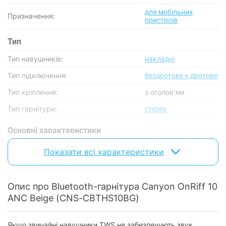
для мобільних
Призначення:
пристроїв
Тип
Тип навушників:
накладні
Тип підключення:
бездротове + дротове
Тип кріплення:
з оголов'ям
Тип гарнітури:
стерео
Основнi характеристики
Частотний діапазон:
20 - 20 000 Гц
Показати всі характеристики
Чутливість:
100 дБ
Опір навушників:
32 Ом
Опис про Bluetooth-гарнітура Canyon OnRiff 10
ANC Beige (CNS-CBTHS10BG)
Наявність активного шумозаглушення
є
(ANC):
Акустичне оформлення:
закриті
Якщо звичайні навушники TWS не забезпечують звук,