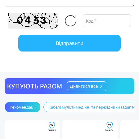
Код
*
Відправити
КУПУЮТЬ РАЗОМ
Дивитися все
Рекомендації
Кабелі мультимедійні та перехідники (адаптер
12
12
Гарантія
Гарантія