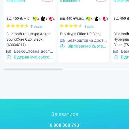
В наявності
В наявності
В наявно
від
/міс.
від
/міс.
від
450 ₴
440 ₴
460 
6
3
6
5
3
5
5
1
Відгуків
Відгук
Bluetooth-гарнітура Anker
Гарнітура Fifine H9 Black
Bluetooth
SoundCore Q20i Black
Hyperpun
Безкоштовна доставка
(A3004G11)
Black (E
Відправимо сьогодні
Безкоштовна доставка
Відправимо сьогодні
Зв'язатися
0 800 300 793