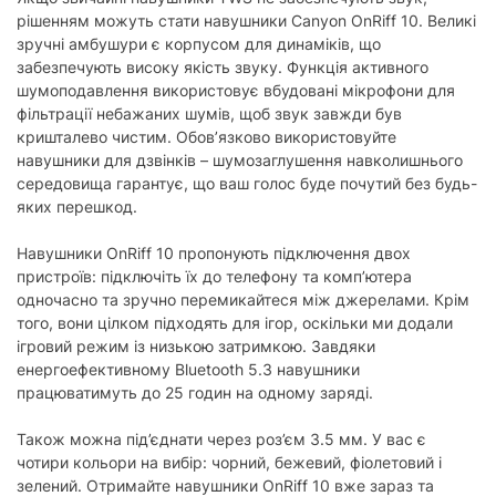
рішенням можуть стати навушники Canyon OnRiff 10. Великі
Тип випромінювача:
динамічний
зручні амбушури є корпусом для динаміків, що
забезпечують високу якість звуку. Функція активного
Бездротовий зв'язок
шумоподавлення використовує вбудовані мікрофони для
Тип бездротового підключення:
фільтрації небажаних шумів, щоб звук завжди був
Bluetooth
кришталево чистим. Обов’язково використовуйте
Версія Bluetooth:
Bluetooth 5.3
навушники для дзвінків – шумозаглушення навколишнього
середовища гарантує, що ваш голос буде почутий без будь-
Дротове підключення
яких перешкод.
Довжина кабелю:
1.5 м
Навушники OnRiff 10 пропонують підключення двох
3.5 мм (mini-jack):
є
пристроїв: підключіть їх до телефону та комп’ютера
одночасно та зручно перемикайтеся між джерелами. Крім
Живлення
того, вони цілком підходять для ігор, оскільки ми додали
ігровий режим із низькою затримкою. Завдяки
Живлення:
акумулятор
енергоефективному Bluetooth 5.3 навушники
працюватимуть до 25 годин на одному заряді.
Час роботи розмова/очікування:
25 год
Також можна під’єднати через роз’єм 3.5 мм. У вас є
Мікрофон
чотири кольори на вибір: чорний, бежевий, фіолетовий і
Наявність мікрофону:
з мікрофоном
зелений. Отримайте навушники OnRiff 10 вже зараз та