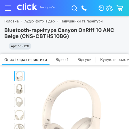
Головна
Аудіо, фото, відео
Навушники та гарнітури
Bluetooth-гарнітура Canyon OnRiff 10 ANC
Beige (CNS-CBTHS10BG)
Арт.
519128
Опис і характеристики
Відео 1
Відгуки
Купують разо