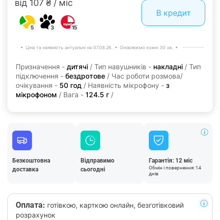
від 107 ₴ / міс
В кредит
5
3
15
Ціна та наявність актуальні на 07.08.26.
Оновлюємо кожні 30 хв.
Призначення -
дитячі
/ Тип навушників -
накладні
/ Тип
підключення -
бездротове
/ Час роботи розмова/
очікування -
50 год
/ Наявність мікрофону -
з
мікрофоном
/ Вага -
124.5 г
/
Безкоштовна
Відправимо
Гарантія: 12 міс
Обмін і повернення: 14
доставка
сьогодні
днів
Оплата:
готівкою, карткою онлайн, безготівковий
розрахунок