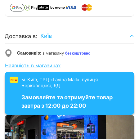
Київ
Доставка в:
Самовивіз:
з магазину
безкоштовно
Наявність в магазинах
м. Київ, ТРЦ «Lavina Mall», вулиця
NEW
Берковецька, 6Д
Замовляйте та отримуйте товар
завтра з 12:00 до 22:00