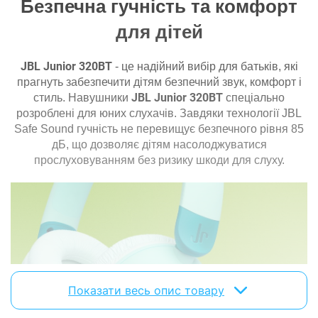
Безпечна гучність та комфорт
для дітей
Мікрофон
Наявність мікрофону:
з мікрофоном
JBL Junior 320BT
- це надійний вибір для батьків, які
Конструкція мікрофону:
вбудований у корпус
прагнуть забезпечити дітям безпечний звук, комфорт і
JBL Junior 320BT
стиль.
Навушники
спеціально
Особливості
розроблені для юних слухачів.
Завдяки технології JBL
Safe Sound гучність не перевищує безпечного рівня 85
Регулятор гучності:
є
дБ, що дозволяє дітям насолоджуватися
Складна конструкція:
є
прослуховуванням без ризику шкоди для слуху.
Додатково
USB-приймач у комплекті:
відсутній
Фізичні характеристики
Матеріал амбушюр:
екошкіра
Матеріал корпусу:
пластик
Показати весь опис товару
Вага:
124.5 г