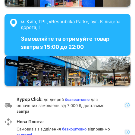
м. Київ, ТРЦ «Respublika Park», вул. Кільцева
дорога, 1
Замовляйте та отримуйте товар
завтра з 15:00 до 22:00
Кур’єр Click:
до дверей
для
безкоштовно
оплачених замовлень від 7 000 ₴, доставимо
завтра
Нова Пошта:
Самовивіз з відділення
відправимо
безкоштовно
сьогодні