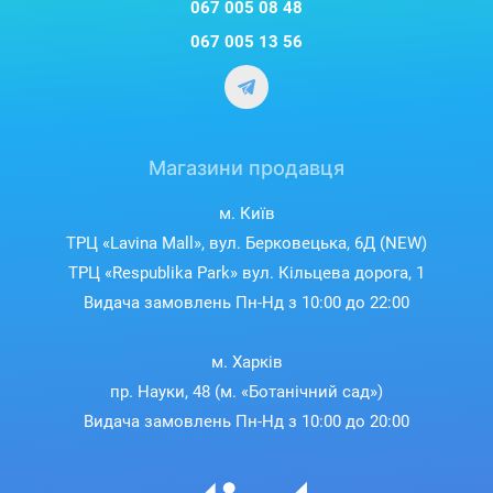
067 005 08 48
067 005 13 56
Магазини продавця
м. Київ
ТРЦ «Lavina Mall», вул. Берковецька, 6Д (NEW)
ТРЦ «Respublika Park» вул. Кільцева дорога, 1
Видача замовлень Пн-Нд з 10:00 до 22:00
Складна конструкція та легке
транспортування
м. Харків
пр. Науки, 48 (м. «Ботанічний сад»)
Складна конструкція дозволяє компактно зберігати
Видача замовлень Пн-Нд з 10:00 до 20:00
навушники в рюкзаку чи сумці. Модель доступна у
яскравих кольорах, які неодмінно сподобаються дітям.