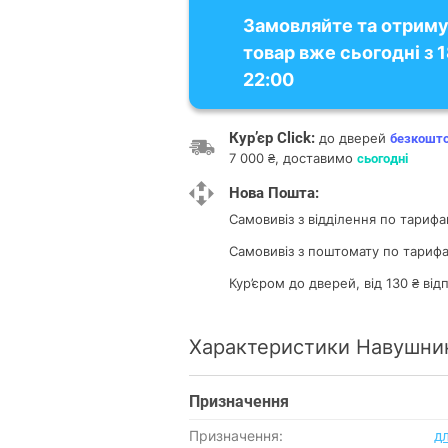
Замовляйте та отрим
товар вже сьогодні з 
22:00
Кур’єр Click:
до дверей
безкошт
7 000 ₴, доставимо
сьогодні
Нова Пошта:
Самовивіз з відділення
по тарифа
Самовивіз з поштомату
по тарифа
Кур’єром до дверей, від 130 ₴ ві
Характеристики Навушник
Призначення
Призначення:
д