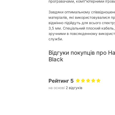
Довжина кабелю:
1.
програвачами, комп"ютерними ігровим
Форма штекера:
п
Завдяки оптимальному співвідношенн
3.5 мм (mini-jack):
матеріалів, які використовувалися пр
є
відмінно підійдуть для всього спект
Живлення
3,5 мм. Спеціальний плоский кабель,
зручними в повсякденному використа
Живлення:
ч
служби.
Мікрофон
Відгуки покупців про Н
Наявність мікрофону:
б
Black
Конструкція мікрофону:
б
Додатково
Рейтинг 5
USB-приймач у комплекті:
ві
на основі
2 відгуків
Фізичні характеристики
Матеріал амбушюр:
с
Матеріал корпусу:
п