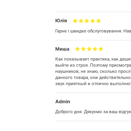
Вага:
16
Колір:
ч
Юлія
Комплектація
Гарне і швидке обслуговування. На
Входить до комплекту:
н
Миша
Характеристики та комплектація то
повідомлення.
Как показывает практика, как деше
выйти из строя. Поэтому присмотр
наушников, не знаю, сколько просл
данного товара, они действительно
звук приятный и отлично выполнют
Admin
Доброго дня. Дякуємо за ваш відгу