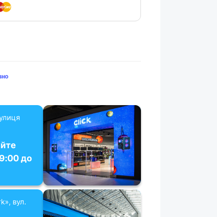
вно
вулиця
уйте
19:00 до
k», вул.