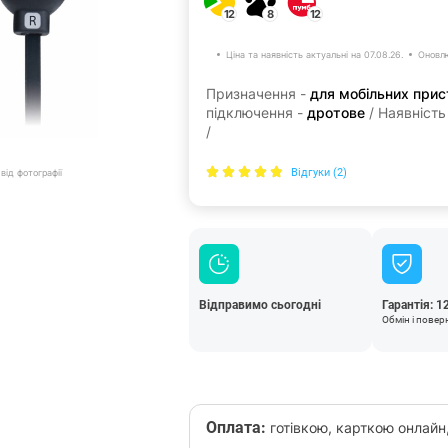
12
8
12
Ціна та наявність актуальні на 07.08.26.
Оновлю
Призначення -
для мобільних прис
підключення -
дротове
/ Наявність
/
Відгуки (2)
від фотографії
Відправимо сьогодні
Гарантія: 1
Обмін і повер
Оплата:
готівкою, карткою онлайн