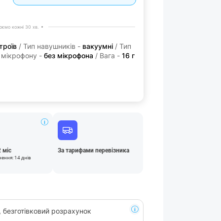
ємо кожні 30 хв.
троїв
/ Тип навушників -
вакуумні
/ Тип
 мікрофону -
без мікрофона
/ Вага -
16 г
2 міс
За тарифами перевізника
нення: 14 днів
, безготівковий розрахунок