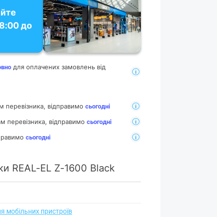
уйте
18:00 до
для оплачених замовлень від
овно
м перевізника, відправимо
сьогодні
м перевізника, відправимо
сьогодні
дправимо
сьогодні
и REAL-EL Z-1600 Black
ля мобільних пристроїв