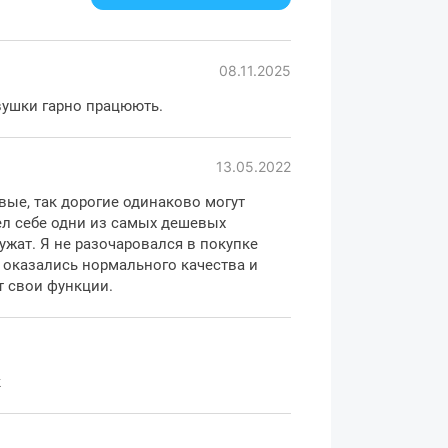
 г
орний
08.11.2025
вушки гарно працюють.
авушники, амбушури
13.05.2022
вару можуть змінюватися виробником без
вые, так дорогие одинаково могут
ел себе одни из самых дешевых
ужат. Я не разочаровался в покупке
 оказались нормального качества и
 свои функции.
к