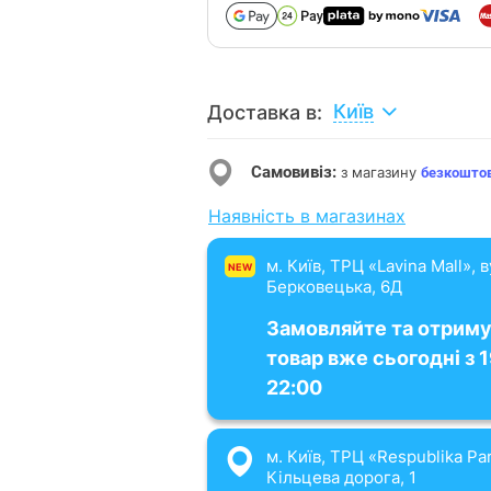
Київ
Доставка в:
Самовивіз:
з магазину
безкошто
Наявність в магазинах
м. Київ, ТРЦ «Lavina Mall», 
NEW
Берковецька, 6Д
Замовляйте та отрим
товар вже сьогодні з 
22:00
м. Київ, ТРЦ «Respublika Par
Кільцева дорога, 1