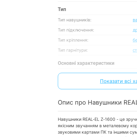
Тип
Тип навушників:
в
Тип підключення:
д
Тип кріплення:
б
Тип гарнітури:
с
Основнi характеристики
Частотний діапазон:
2
Показати всі 
Чутливість:
1
Опір навушників:
1
Опис про Навушники REAL
Акустичне оформлення:
за
Тип випромінювача:
д
Навушники REAL-EL Z-1600 - це зруч
якісним звучанням в металевому корп
Дротове підключення
звуковими картами ПК та іншими су