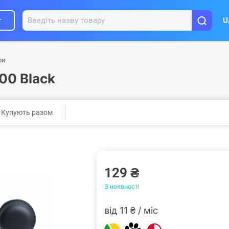
г
U
ри
00 Black
Купують разом
129 ₴
В наявності
від 11 ₴ / міс