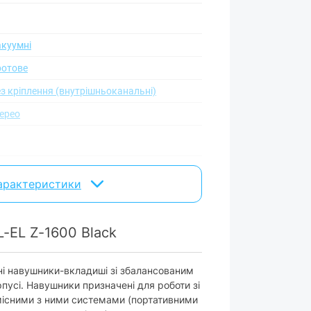
акуумні
ротове
ез кріплення (внутрішньоканальні)
терео
0 - 20 000 Гц
характеристики
00 дБ ± 3 дБ
6 Ом
-EL Z-1600 Black
криті
инамічний
ні навушники-вкладиші зі збалансованим
усі. Навушники призначені для роботи зі
місними з ними системами (портативними