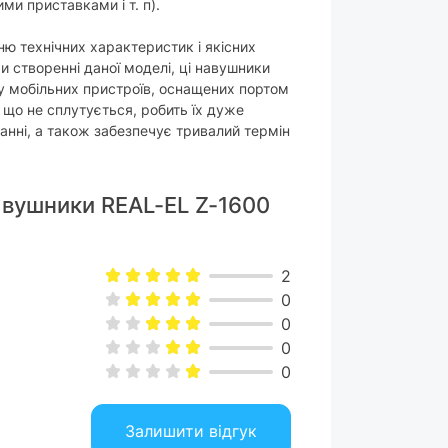
2 м
и приставками і т. п).
рямий штекер
ю технічних характеристик і якісних
и створенні даної моделі, ці навушники
ру мобільних пристроїв, оснащених портом
 що не сплутується, робить їх дуже
нні, а також забезпечує тривалий термін
ерез інтерфейсний роз'єм
авушники REAL-EL Z-1600
ез мікрофона
ез мікрофона
2
0
0
дсутній
0
0
илікон
Залишити відгук
ластик