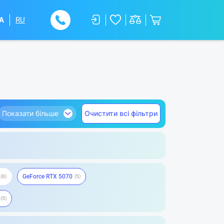
A
RU
Показати більше
Очистити всі фільтри
GeForce RTX 5070
8
5
5