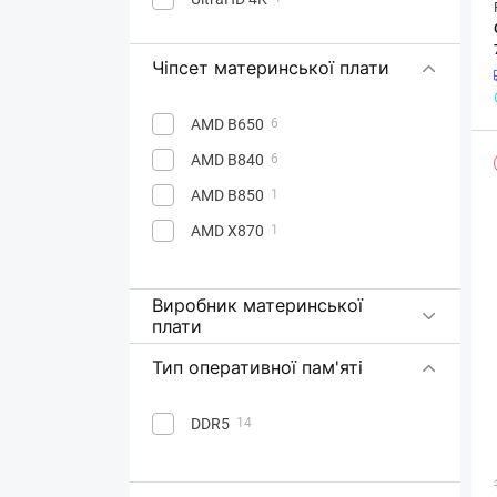
Чіпсет материнської плати
AMD B650
6
AMD B840
6
AMD B850
1
AMD X870
1
Виробник материнської
плати
Тип оперативної пам'яті
DDR5
14