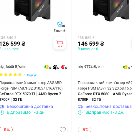
36
Гарантія
136 349 ₴
158 659 ₴
126 599 ₴
146 599 ₴
В наявності
В наявності
від
/міс.
від
/міс.
8440 ₴
9774 ₴
15
10
15
15
1
Відгук
Персональний комп`ютер ASGARD
Персональний комп`ютер AS
Forge PBM (A87F.32.S10.57T.16.6116)
Forge PBM (A87F.32.S20.58.16.
|
|
GeForce RTX 5070 Ti
AMD Ryzen 7
GeForce RTX 5080
AMD Ryzen
|
|
8700F
32 ГБ
8700F
32 ГБ
Безкоштовна доставка
Безкоштовна доставка
Відправимо 1-3 дн.
Відправимо 1-3 дн.
-9%
-5%