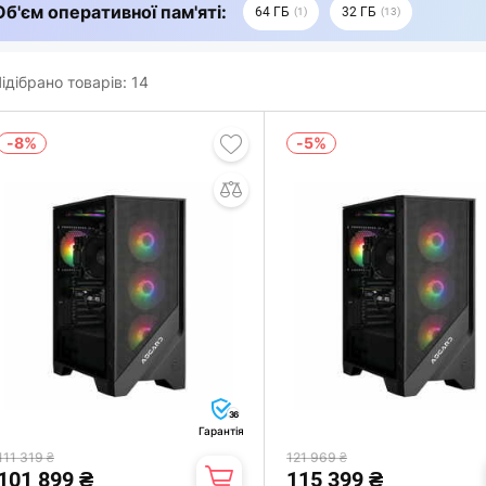
Об'єм оперативної пам'яті:
64 ГБ
32 ГБ
1
13
ідібрано товарів:
14
-8%
-5%
36
Гарантія
111 319 ₴
121 969 ₴
101 899 ₴
115 399 ₴