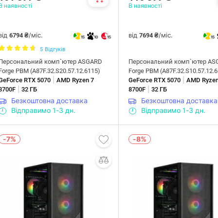
В наявності
В наявності
від
/міс.
від
/міс.
6794 ₴
7694 ₴
15
10
15
15
5
Відгуків
Персональний комп`ютер ASGARD
Персональний комп`ютер AS
Forge PBM (A87F.32.S20.57.12.6115)
Forge PBM (A87F.32.S10.57.12.
|
|
GeForce RTX 5070
AMD Ryzen 7
GeForce RTX 5070
AMD Ryzen
|
|
8700F
32 ГБ
8700F
32 ГБ
Безкоштовна доставка
Безкоштовна доставка
Відправимо 1-3 дн.
Відправимо 1-3 дн.
-7%
-8%