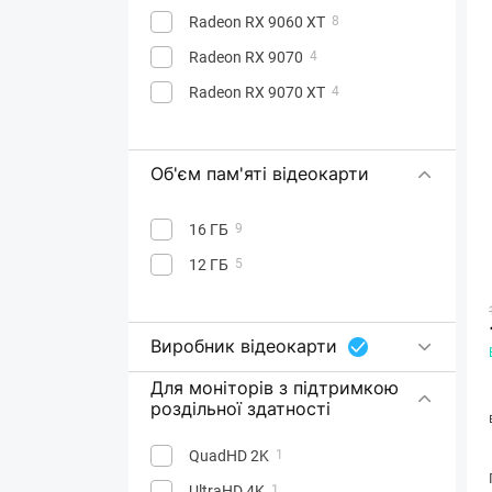
Radeon RX 9060 XT
8
Radeon RX 9070
4
Radeon RX 9070 XT
4
Об'єм пам'яті відеокарти
16 ГБ
9
12 ГБ
5
Виробник відеокарти
Для моніторів з підтримкою
роздільної здатності
QuadHD 2K
1
UltraHD 4K
1