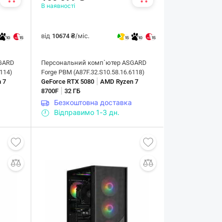
В наявності
від
/міс.
10674 ₴
10
15
15
10
15
GARD
Персональний комп`ютер ASGARD
6114)
Forge PBM (A87F.32.S10.58.16.6118)
|
 7
GeForce RTX 5080
AMD Ryzen 7
|
8700F
32 ГБ
Безкоштовна доставка
Відправимо 1-3 дн.