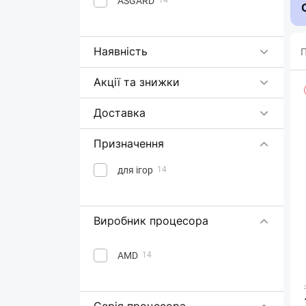
ASGARD
Наявність
П
Акції та знижки
Доставка
Призначення
для ігор
14
Виробник процесора
AMD
14