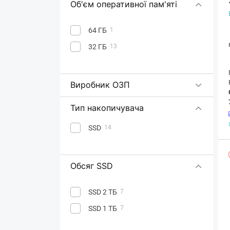
Об'єм оперативної пам'яті
64 ГБ
1
32 ГБ
13
Виробник ОЗП
Тип накопичувача
SSD
14
Обсяг SSD
SSD 2 ТБ
7
SSD 1 ТБ
7