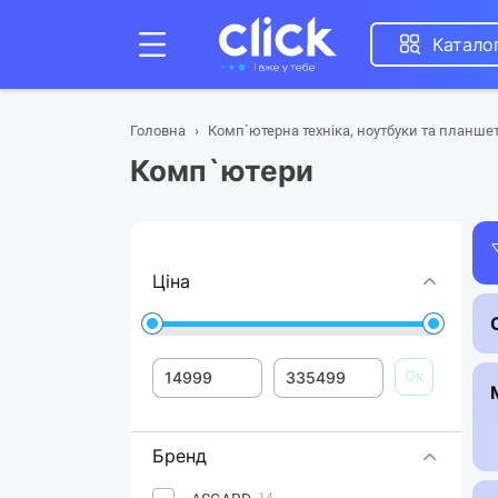
Катало
Головна
Комп`ютерна техніка, ноутбуки та планше
Комп`ютери
Ціна
Ок
Бренд
14