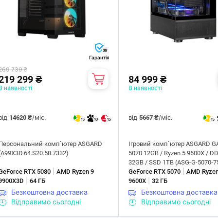
36
Гарантія
269 739 ₴
219 299 ₴
84 999 ₴
В наявності
В наявності
від
/міс.
від
/міс.
14620 ₴
5667 ₴
15
10
15
15
Персональний комп`ютер ASGARD
Ігровий комп`ютер ASGARD 
(A99X3D.64.S20.58.7332)
5070 12GB / Ryzen 5 9600X / D
32GB / SSD 1TB (ASG-G-5070-7
|
|
GeForce RTX 5080
AMD Ryzen 9
GeForce RTX 5070
AMD Ryzen
|
|
9900X3D
64 ГБ
9600X
32 ГБ
Безкоштовна доставка
Безкоштовна доставка
Відправимо сьогодні
Відправимо сьогодні