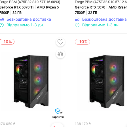
Forge PBM (A75F.32.S10.57T.16.6093)
Forge PBM (A75F.32.S10.57.12.
|
|
GeForce RTX 5070 Ti
AMD Ryzen 5
GeForce RTX 5070
AMD Ryzen
|
|
7500F
32 ГБ
7500F
32 ГБ
Безкоштовна доставка
Безкоштовна доставка
Відправимо 1-3 дн.
Відправимо 1-3 дн.
-10%
-10%
36
Гарантія
176 059 ₴
138 179 ₴