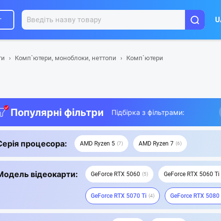
г
U
ти
Комп`ютери, моноблоки, неттопи
Комп`ютери
Популярні фільтри
Підбірка з фільтрами:
Серія процесора:
AMD Ryzen 5
AMD Ryzen 7
7
6
Модель відеокарти:
GeForce RTX 5060
GeForce RTX 5060 Ti
5
GeForce RTX 5070 Ti
GeForce RTX 5080
4