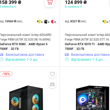
158 399 ₴
124 899 ₴
В наявності
В наявності
від
/міс.
від
/міс.
10560 ₴
8327 ₴
15
10
15
15
Персональний комп`ютер ASGARD
Персональний комп`ютер AS
Forge PBM (A75F.32.S20.58.16.6096)
Forge PBM (A75F.32.S20.57T.16
|
|
GeForce RTX 5080
AMD Ryzen 5
GeForce RTX 5070 Ti
AMD Ryz
|
|
7500F
32 ГБ
7500F
32 ГБ
Безкоштовна доставка
Безкоштовна доставка
Відправимо 1-3 дн.
Відправимо 1-3 дн.
-19%