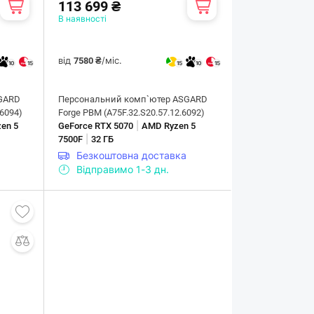
113 699 ₴
В наявності
від
/міс.
7580 ₴
10
15
15
10
15
GARD
Персональний комп`ютер ASGARD
.6094)
Forge PBM (A75F.32.S20.57.12.6092)
|
en 5
GeForce RTX 5070
AMD Ryzen 5
|
7500F
32 ГБ
Безкоштовна доставка
Відправимо 1-3 дн.