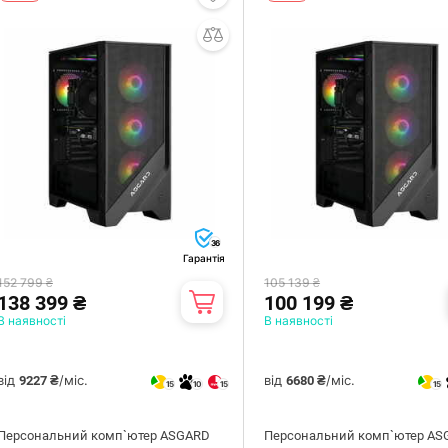
36
Гарантія
152 799 ₴
105 139 ₴
138 399 ₴
100 199 ₴
В наявності
В наявності
від
/міс.
від
/міс.
9227 ₴
6680 ₴
15
10
15
15
Персональний комп`ютер ASGARD
Персональний комп`ютер AS