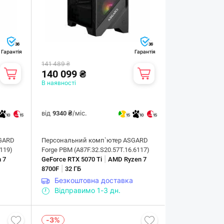
36
36
Гарантія
Гарантія
141 489 ₴
140 099 ₴
В наявності
від
/міс.
9340 ₴
10
15
15
10
15
GARD
Персональний комп`ютер ASGARD
6119)
Forge PBM (A87F.32.S20.57T.16.6117)
|
 7
GeForce RTX 5070 Ti
AMD Ryzen 7
|
8700F
32 ГБ
Безкоштовна доставка
Відправимо 1-3 дн.
-3%