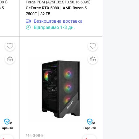
6091)
Forge PBM (A75F.32.S10.58.16.6095)
|
 5
GeForce RTX 5080
AMD Ryzen 5
|
7500F
32 ГБ
Безкоштовна доставка
Відправимо 1-3 дн.
36
36
Гарантія
Гарантія
114 309 ₴