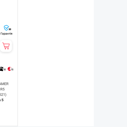
36
Гарантія
10
15
GAMER
DR5
521)
 5