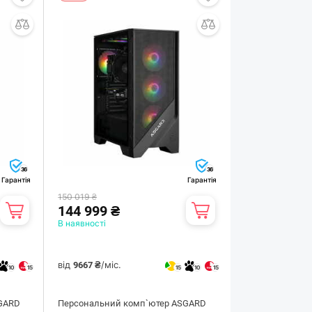
36
36
Гарантія
Гарантія
150 019 ₴
144 999 ₴
В наявності
від
/міс.
9667 ₴
10
15
15
10
15
GARD
Персональний комп`ютер ASGARD