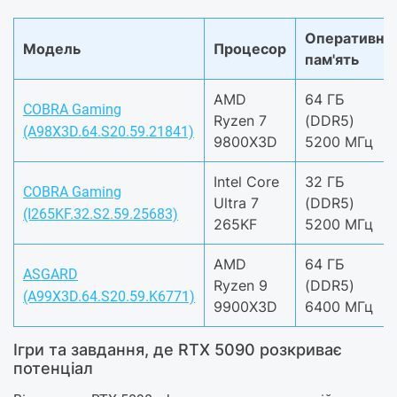
Оперативна
Модель
Процесор
пам'ять
AMD
64 ГБ
COBRA Gaming
Ryzen 7
(DDR5)
(A98X3D.64.S20.59.21841)
9800X3D
5200 МГц
Intel Core
32 ГБ
COBRA Gaming
Ultra 7
(DDR5)
(I265KF.32.S2.59.25683)
265KF
5200 МГц
AMD
64 ГБ
ASGARD
Ryzen 9
(DDR5)
(A99X3D.64.S20.59.K6771)
9900X3D
6400 МГц
Ігри та завдання, де RTX 5090 розкриває
потенціал