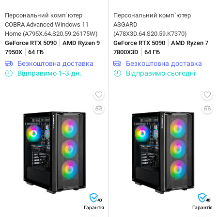
Персональний комп`ютер
Персональний комп`ютер
COBRA Advanced Windows 11
ASGARD
Home (A795X.64.S20.59.26175W)
(A78X3D.64.S20.59.K7370)
|
|
GeForce RTX 5090
AMD Ryzen 9
GeForce RTX 5090
AMD Ryzen 7
|
|
7950X
64 ГБ
7800X3D
64 ГБ
Безкоштовна доставка
Безкоштовна доставка
Відправимо 1-3 дн.
Відправимо сьогодні
40
40
Гарантія
Гарантія