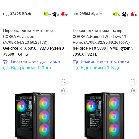
від
/міс.
від
/міс.
32425 ₴
29584 ₴
12
8
12
12
8
12
Персональний комп`ютер
Персональний комп`ютер
COBRA Advanced
COBRA Advanced Windows 11
(A795X.64.S20.59.26173)
Home (A795X.32.S5.59.26166W)
|
|
GeForce RTX 5090
AMD Ryzen 9
GeForce RTX 5090
AMD Ryzen 9
|
|
7950X
64 ГБ
7950X
32 ГБ
Безкоштовна доставка
Безкоштовна доставка
Відправимо 1-3 дн.
Відправимо 1-3 дн.