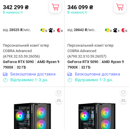
342 299 ₴
346 099 ₴
В наявності
В наявності
від
/міс.
від
/міс.
28525 ₴
28842 ₴
12
8
12
12
8
12
Персональний комп`ютер
Персональний комп`ютер
COBRA Advanced
COBRA Advanced
(A79X.32.S5.59.26056)
(A79X.32.S10.59.26057)
|
|
GeForce RTX 5090
AMD Ryzen 9
GeForce RTX 5090
AMD Ryzen 9
|
|
7900X
32 ГБ
7900X
32 ГБ
Безкоштовна доставка
Безкоштовна доставка
Відправимо 1-3 дн.
Відправимо 1-3 дн.