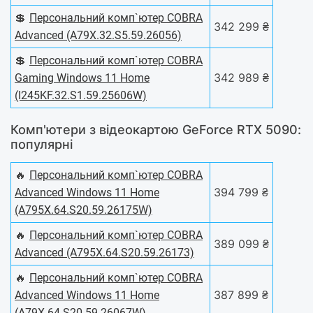
💲
Персональний комп`ютер COBRA
342 299 ₴
Advanced (A79X.32.S5.59.26056)
💲
Персональний комп`ютер COBRA
342 989 ₴
Gaming Windows 11 Home
(I245KF.32.S1.59.25606W)
Комп'ютери з відеокартою GeForce RTX 5090:
популярні
🔥
Персональний комп`ютер COBRA
394 799 ₴
Advanced Windows 11 Home
(A795X.64.S20.59.26175W)
🔥
Персональний комп`ютер COBRA
389 099 ₴
Advanced (A795X.64.S20.59.26173)
🔥
Персональний комп`ютер COBRA
387 899 ₴
Advanced Windows 11 Home
(A79X.64.S20.59.26067W)