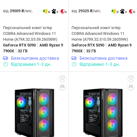
від
/міс.
від
/міс.
29009 ₴
29325 ₴
12
8
12
12
8
12
Персональний комп`ютер
Персональний комп`ютер
COBRA Advanced Windows 11
COBRA Advanced Windows 11
Home (A79X.32.S5.59.26058W)
Home (A79X.32.S10.59.26059W)
|
|
GeForce RTX 5090
AMD Ryzen 9
GeForce RTX 5090
AMD Ryzen 9
|
|
7900X
32 ГБ
7900X
32 ГБ
Безкоштовна доставка
Безкоштовна доставка
Відправимо 1-3 дн.
Відправимо 1-3 дн.