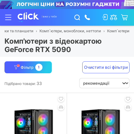
тбуки та планшети
Комп`ютери, моноблоки, неттопи
Комп`ютери
Комп'ютери з відеокартою
GeForce RTX 5090
Очистити всі фільтри
Фільтр
1
33
Підібрано товари: