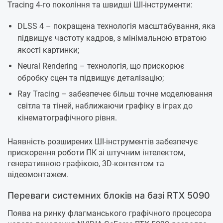
Tracing 4-го покоління та швидші ШІ-інструменти:
DLSS 4 – покращена технологія масштабування, яка
підвищує частоту кадров, з мінімальною втратою
якості картинки;
Neural Rendering – технологія, що прискорює
обробку сцен та підвищує деталізацію;
Ray Tracing – забезпечеє більш точне моделювання
світла та тіней, наближаючи графіку в іграх до
кінематографічного рівня.
Наявність розширених ШІ-інструментів забезпечує
прискорення роботи ПК зі штучним інтелектом,
генеративною графікою, 3D-контентом та
відеомонтажем.
Переваги системних блоків на базі RTX 5090
Поява на ринку флагманського графічного процесора