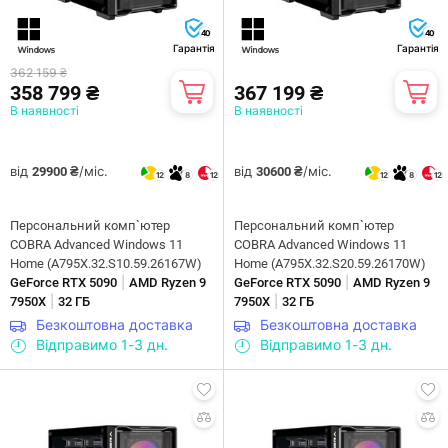
40
40
Гарантія
Гарантія
362 159 ₴
358 799 ₴
367 199 ₴
В наявності
В наявності
від
/міс.
від
/міс.
29900 ₴
30600 ₴
12
8
12
12
8
12
Персональний комп`ютер
Персональний комп`ютер
COBRA Advanced Windows 11
COBRA Advanced Windows 11
Home (A795X.32.S10.59.26167W)
Home (A795X.32.S20.59.26170W)
|
|
GeForce RTX 5090
AMD Ryzen 9
GeForce RTX 5090
AMD Ryzen 9
|
|
7950X
32 ГБ
7950X
32 ГБ
Безкоштовна доставка
Безкоштовна доставка
Відправимо 1-3 дн.
Відправимо 1-3 дн.