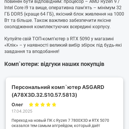
повинен бути відповідним: процесор – AMD Ryzen 9 /
Intel Core i9 та вище, оперативна пам'ять – мінімум 32
ГБ DDR5 (краще 64 ГБ), якісний блок живлення на 1000
Вт та більше. Також важливо забезпечити якісне
охолодження комплектуючих всередині корпусу.
Купуйте свій ТОП-комп'ютер з RTX 5090 у магазині
«Клік» – у наявності великий вибір збірок під будь-які
завдання та вподобання!
Комп`ютери: відгуки наших покупців
Персональний комп`ютер ASGARD
(A78X3D.32.S10.57.5813)
Олег
17.04.2025
Переход на новый ПК с Ryzen 7 7800X3D и RTX 5070
оказался тем самым апгрейдом, который даёт