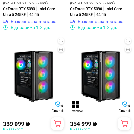
(I245KF.64.S1.59.25608W)
(I245KF.64.S2.59.25609W)
|
|
GeForce RTX 5090
Intel Core
GeForce RTX 5090
Intel Core
|
|
Ultra 5 245KF
64 ГБ
Ultra 5 245KF
64 ГБ
Безкоштовна доставка
Безкоштовна доставка
Відправимо 1-3 дн.
Відправимо 1-3 дн.
40
40
Гарантія
Гарантія
389 099 ₴
354 999 ₴
В наявності
В наявності