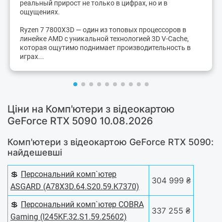
реальный прирост не только в цифрах, но и в
ощущениях.
Ryzen 7 7800X3D — один из топовых процессоров в
линейке AMD с уникальной технологией 3D V-Cache,
которая ощутимо поднимает производительность в
играх...
Ціни на Комп'ютери з відеокартою
GeForce RTX 5090 10.08.2026
Комп'ютери з відеокартою GeForce RTX 5090:
найдешевші
💲
Персональний комп`ютер
304 999 ₴
ASGARD (A78X3D.64.S20.59.K7370)
💲
Персональний комп`ютер COBRA
337 255 ₴
Gaming (I245KF.32.S1.59.25602)