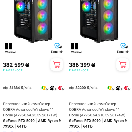
40
40
Гарантія
Гарантія
382 599 ₴
386 399 ₴
В наявності
В наявності
від
/міс.
від
/міс.
31884 ₴
32200 ₴
12
8
12
12
8
12
Персональний комп`ютер
Персональний комп`ютер
COBRA Advanced Windows 11
COBRA Advanced Windows 11
Home (A795X.64.S5.59.26171W)
Home (A795X.64.S10.59.26174W)
|
|
GeForce RTX 5090
AMD Ryzen 9
GeForce RTX 5090
AMD Ryzen 9
|
|
7950X
64 ГБ
7950X
64 ГБ