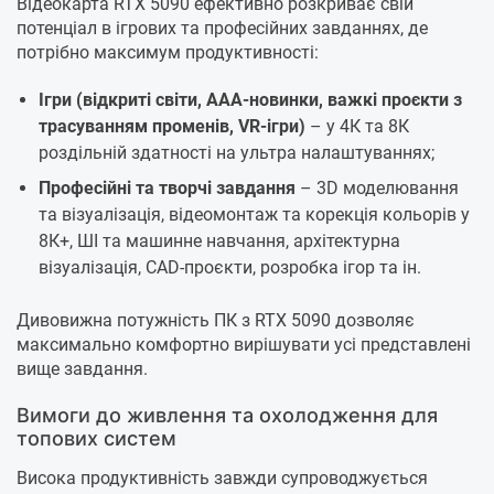
Відеокарта RTX 5090 ефективно розкриває свій
потенціал в ігрових та професійних завданнях, де
потрібно максимум продуктивності:
Ігри (відкриті світи, ААА-новинки, важкі проєкти з
трасуванням променів, VR-ігри)
– у 4К та 8К
роздільній здатності на ультра налаштуваннях;
Професійні та творчі завдання
– 3D моделювання
та візуалізація, відеомонтаж та корекція кольорів у
8К+, ШІ та машинне навчання, архітектурна
візуалізація, CAD-проєкти, розробка ігор та ін.
Дивовижна потужність ПК з RTX 5090 дозволяє
максимально комфортно вирішувати усі представлені
вище завдання.
Вимоги до живлення та охолодження для
топових систем
Висока продуктивність завжди супроводжується