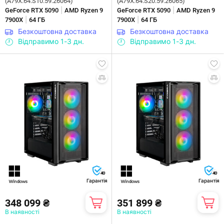
(A79X.64.S10.59.26064)
(A79X.64.S20.59.26065)
|
|
GeForce RTX 5090
AMD Ryzen 9
GeForce RTX 5090
AMD Ryzen 9
|
|
7900X
64 ГБ
7900X
64 ГБ
Безкоштовна доставка
Безкоштовна доставка
Відправимо 1-3 дн.
Відправимо 1-3 дн.
40
40
Гарантія
Гарантія
348 099 ₴
351 899 ₴
В наявності
В наявності