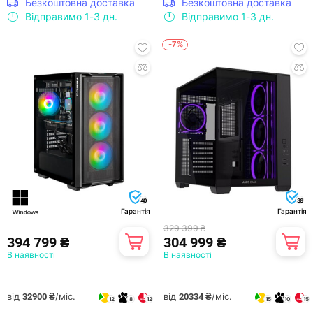
Безкоштовна доставка
Безкоштовна доставка
Відправимо 1-3 дн.
Відправимо 1-3 дн.
-7%
40
36
Гарантія
Гарантія
329 399 ₴
394 799 ₴
304 999 ₴
В наявності
В наявності
від
/міс.
від
/міс.
32900 ₴
20334 ₴
12
8
12
15
10
15