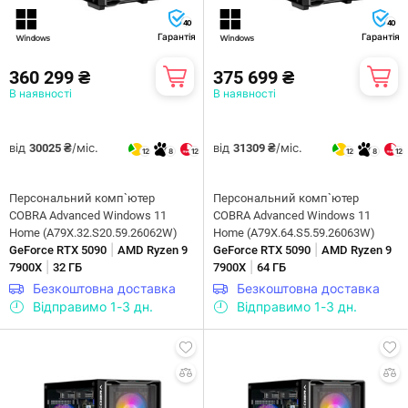
40
40
Гарантія
Гарантія
360 299 ₴
375 699 ₴
В наявності
В наявності
від
/міс.
від
/міс.
30025 ₴
31309 ₴
12
8
12
12
8
12
Персональний комп`ютер
Персональний комп`ютер
COBRA Advanced Windows 11
COBRA Advanced Windows 11
Home (A79X.32.S20.59.26062W)
Home (A79X.64.S5.59.26063W)
|
|
GeForce RTX 5090
AMD Ryzen 9
GeForce RTX 5090
AMD Ryzen 9
|
|
7900X
32 ГБ
7900X
64 ГБ
Безкоштовна доставка
Безкоштовна доставка
Відправимо 1-3 дн.
Відправимо 1-3 дн.