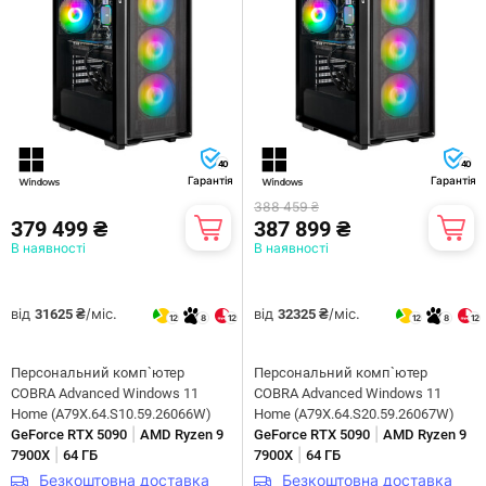
40
40
Гарантія
Гарантія
388 459 ₴
379 499 ₴
387 899 ₴
В наявності
В наявності
від
/міс.
від
/міс.
31625 ₴
32325 ₴
12
8
12
12
8
12
Персональний комп`ютер
Персональний комп`ютер
COBRA Advanced Windows 11
COBRA Advanced Windows 11
Home (A79X.64.S10.59.26066W)
Home (A79X.64.S20.59.26067W)
|
|
GeForce RTX 5090
AMD Ryzen 9
GeForce RTX 5090
AMD Ryzen 9
|
|
7900X
64 ГБ
7900X
64 ГБ
Безкоштовна доставка
Безкоштовна доставка