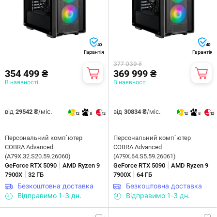
40
40
Гарантія
Гарантія
377 039 ₴
354 499 ₴
369 999 ₴
В наявності
В наявності
від
/міс.
від
/міс.
29542 ₴
30834 ₴
12
8
12
12
8
12
Персональний комп`ютер
Персональний комп`ютер
COBRA Advanced
COBRA Advanced
(A79X.32.S20.59.26060)
(A79X.64.S5.59.26061)
|
|
GeForce RTX 5090
AMD Ryzen 9
GeForce RTX 5090
AMD Ryzen 9
|
|
7900X
32 ГБ
7900X
64 ГБ
Безкоштовна доставка
Безкоштовна доставка
Відправимо 1-3 дн.
Відправимо 1-3 дн.