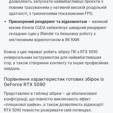
дозволяють запускати найвибагливіші проєкти з
повним трасуванням у нативній високій роздільній
здатності, з тризначними показниками FPS;
Прискорений рендеринг та відеомонтаж
– великий
масив блоків CUDA забезпечує швидкий рендеринг
складних сцен у Blender та безшовну роботу з
нестисненим відеопотоком в 8К RAW.
Кожна з цих переваг робить збірку ПК з RTX 5090
універсальним інструментом для найвибагливіших
ігор, а також створення контенту та інших професійних
завдань.
Порівняння характеристик готових збірок із
GeForce RTX 5090
Представлені в таблиці збірки – це збалансовані
конфігурації, що повністю виключають ефект
«пляшкової шийки», а також дозволяють відеокарті
RTX 5090 повністю розкривати свій потенціал.