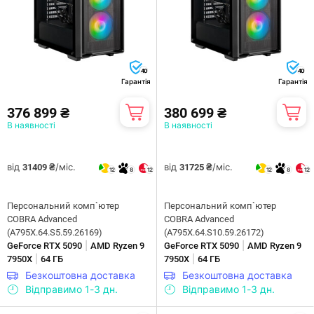
40
40
Гарантія
Гарантія
376 899 ₴
380 699 ₴
В наявності
В наявності
від
/міс.
від
/міс.
31409 ₴
31725 ₴
12
8
12
12
8
12
Персональний комп`ютер
Персональний комп`ютер
COBRA Advanced
COBRA Advanced
(A795X.64.S5.59.26169)
(A795X.64.S10.59.26172)
|
|
GeForce RTX 5090
AMD Ryzen 9
GeForce RTX 5090
AMD Ryzen 9
|
|
7950X
64 ГБ
7950X
64 ГБ
Безкоштовна доставка
Безкоштовна доставка
Відправимо 1-3 дн.
Відправимо 1-3 дн.