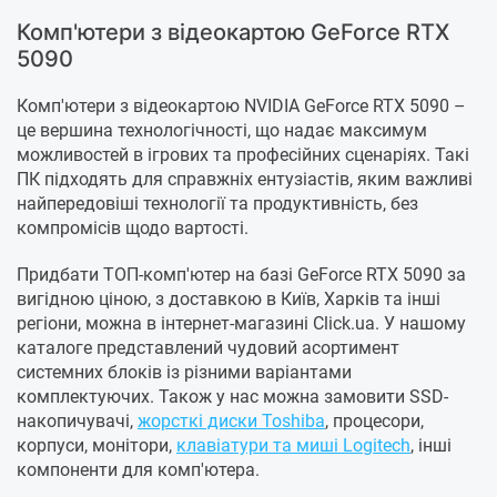
Комп'ютери з відеокартою GeForce RTX
5090
Комп'ютери з відеокартою NVIDIA GeForce RTX 5090 –
це вершина технологічності, що надає максимум
можливостей в ігрових та професійних сценаріях. Такі
ПК підходять для справжніх ентузіастів, яким важливі
найпередовіші технології та продуктивність, без
компромісів щодо вартості.
Придбати ТОП-комп'ютер на базі GeForce RTX 5090 за
вигідною ціною, з доставкою в Київ, Харків та інші
регіони, можна в інтернет-магазині Click.ua. У нашому
каталоге представлений чудовий асортимент
системних блоків із різними варіантами
комплектуючих. Також у нас можна замовити SSD-
накопичувачі,
жорсткі диски Toshiba
, процесори,
корпуси, монітори,
клавіатури та миші Logitech
, інші
компоненти для комп'ютера.