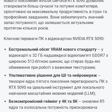
нового поколения NVIDIA GeForce RTX 5090 дозволяє
створювати більш сучасні та потужні комп'ютери,
орієнтовані на максимальну продуктивність в іграх та
професійних завданнях. Вони забезпечують значний
запас потужності, що залишається актуальним
протягом кількох років.
Ключові переваги ПК з відеокартою NVIDIA RTX 5090:
Екстремальний обсяг VRAM нового стандарту
– у
відеокарті є 32 ГБ надшвидкої відеопам'яті GDDR7 з
широкою 512-бітною шиною, що стирає будь-які
обмеження при роботі з важкими текстурами;
Ультимативне рішення для ШІ та нейромереж
–
тензорні ядра п'ятого покоління перетворюють ПК з
RTX 5090 на ідеальний інструмент для локального
навчання масштабних мовних моделей (LLM);
Безкомпромісний геймінг у 4К та 8К
– оновлені RT-
ядра та колосальна потужність прискорювача