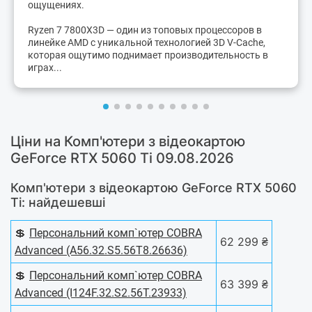
ощущениях.
Ryzen 7 7800X3D — один из топовых процессоров в
линейке AMD с уникальной технологией 3D V-Cache,
которая ощутимо поднимает производительность в
играх...
Ціни на Комп'ютери з відеокартою
GeForce RTX 5060 Ti 09.08.2026
Комп'ютери з відеокартою GeForce RTX 5060
Ti: найдешевші
💲
Персональний комп`ютер COBRA
62 299 ₴
Advanced (A56.32.S5.56T8.26636)
💲
Персональний комп`ютер COBRA
63 399 ₴
Advanced (I124F.32.S2.56T.23933)