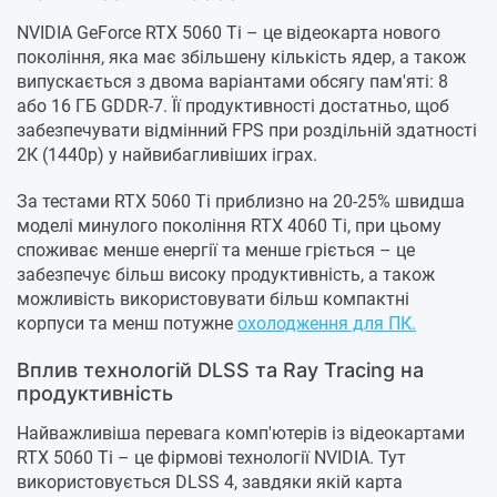
NVIDIA GeForce RTX 5060 Ti – це відеокарта нового
покоління, яка має збільшену кількість ядер, а також
випускається з двома варіантами обсягу пам'яті: 8
або 16 ГБ GDDR-7. Її продуктивності достатньо, щоб
забезпечувати відмінний FPS при роздільній здатності
2К (1440р) у найвибагливіших іграх.
За тестами RTX 5060 Ti приблизно на 20-25% швидша
моделі минулого покоління RTX 4060 Ti, при цьому
споживає менше енергії та менше гріється – це
забезпечує більш високу продуктивність, а також
можливість використовувати більш компактні
корпуси та менш потужне
охолодження для ПК.
Вплив технологій DLSS та Ray Tracing на
продуктивність
Найважливіша перевага комп'ютерів із відеокартами
RTX 5060 Ti – це фірмові технології NVIDIA. Тут
використовується DLSS 4, завдяки якій карта