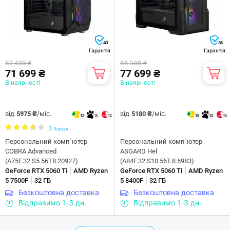
40
36
Гарантія
Гарантія
82 459 ₴
85 389 ₴
71 699 ₴
77 699 ₴
В наявності
В наявності
від
/міс.
від
/міс.
5975 ₴
5180 ₴
12
8
12
15
10
15
3
Відгуки
Персональний комп`ютер
Персональний комп`ютер
COBRA Advanced
ASGARD Hel
(A75F.32.S5.56T8.20927)
(A84F.32.S10.56T.8.5983)
|
|
GeForce RTX 5060 Ti
AMD Ryzen
GeForce RTX 5060 Ti
AMD Ryzen
|
|
5 7500F
32 ГБ
5 8400F
32 ГБ
Безкоштовна доставка
Безкоштовна доставка
Відправимо 1-3 дн.
Відправимо 1-3 дн.