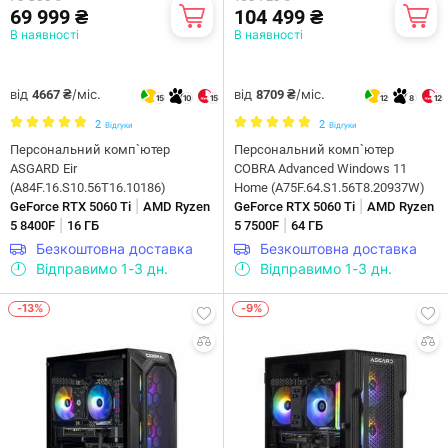
69 999 ₴
104 499 ₴
В наявності
В наявності
від
/міс.
від
/міс.
4667 ₴
8709 ₴
15
10
15
12
8
12
2
2
Відгуки
Відгуки
Персональний комп`ютер
Персональний комп`ютер
ASGARD Eir
COBRA Advanced Windows 11
(A84F.16.S10.56T16.10186)
Home (A75F.64.S1.56T8.20937W)
|
|
GeForce RTX 5060 Ti
AMD Ryzen
GeForce RTX 5060 Ti
AMD Ryzen
|
|
5 8400F
16 ГБ
5 7500F
64 ГБ
Безкоштовна доставка
Безкоштовна доставка
Відправимо 1-3 дн.
Відправимо 1-3 дн.
-13%
-9%