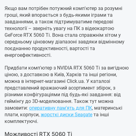
Якщо вам потрібен потужний комп'ютер за розумні
гроші, який впорається з будь-якими іграми та
завданнями, а також підтримуватиме передові
технології – зверніть увагу на ПК з відеокартою
GeForce RTX 5060 Ti. Вона стала справжнім хітом у
середньому ціновому діапазоні завдяки відмінному
поєднанню продуктивності, вартості та
енергоефективності.
Придбати комп'ютер з NVIDIA RTX 5060 Ti за вигідною
ціною, з доставкою в Київ, Харків та інші регіони,
можна в інтернет-магазині Click.ua. У каталозі
представлений вражаючий асортимент збірок, з
різними конфігураціями під будь-які завдання: від
геймінгу до 3D-моделювання. Також тут можна
замовити:
оперативну пам'ять для ПК
, материнські
плати, корпуси,
жорсткі диски Seagate
та інші
комплектуючі.
Можливості RTX 5060 Ti