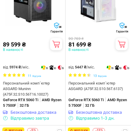
36
36
Гарантія
Гарантія
90 769 ₴
89 599 ₴
81 699 ₴
В наявності
В наявності
від
/міс.
від
/міс.
5974 ₴
5447 ₴
15
10
15
15
10
15
11
13
Відгуків
Відгуків
Персональний комп`ютер
Персональний комп`ютер
ASGARD Muninn
ASGARD (A75F.32.S10.56T.6137)
(A75F.32.S10.56T16.10027)
|
|
GeForce RTX 5060 Ti
AMD Ryzen
GeForce RTX 5060 Ti
AMD Ryzen
|
|
5 7500F
32 ГБ
5 7500F
32 ГБ
Безкоштовна доставка
Безкоштовна доставка
Відправимо завтра
Відправимо 1-3 дн.
-5%
-13%
BEST CLICK
BEST CLICK