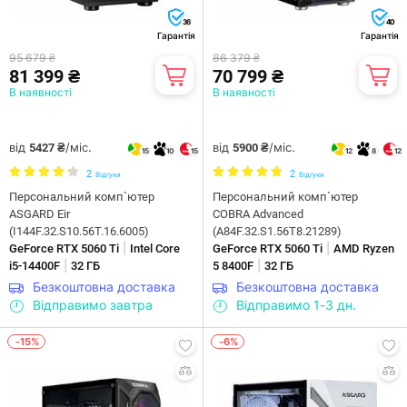
36
40
Гарантія
Гарантія
95 679 ₴
86 379 ₴
81 399 ₴
70 799 ₴
В наявності
В наявності
від
/міс.
від
/міс.
5427 ₴
5900 ₴
15
10
15
12
8
12
2
2
Відгуки
Відгуки
Персональний комп`ютер
Персональний комп`ютер
ASGARD Eir
COBRA Advanced
(I144F.32.S10.56T.16.6005)
(A84F.32.S1.56T8.21289)
|
|
GeForce RTX 5060 Ti
Intel Core
GeForce RTX 5060 Ti
AMD Ryzen
|
|
i5-14400F
32 ГБ
5 8400F
32 ГБ
Безкоштовна доставка
Безкоштовна доставка
Відправимо завтра
Відправимо 1-3 дн.
-15%
-6%