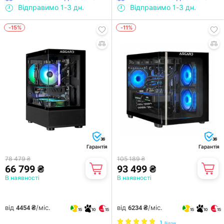
Відправимо 1-3 дн.
Відправимо 1-3 дн.
-15%
-11%
36
36
Гарантія
Гарантія
78 479 ₴
105 189 ₴
66 799 ₴
93 499 ₴
В наявності
В наявності
від
/міс.
від
/міс.
4454 ₴
6234 ₴
15
10
15
15
10
15
1
Відгук