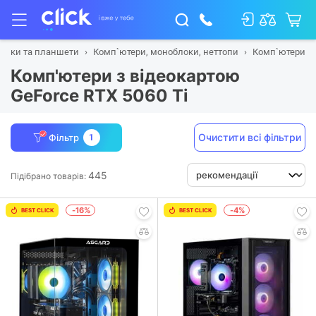
тбуки та планшети
Комп`ютери, моноблоки, неттопи
Комп`ютери
Комп'ютери з відеокартою
GeForce RTX 5060 Ti
Очистити всі фільтри
Фільтр
1
445
Підібрано товарів:
-16%
-4%
BEST CLICK
BEST CLICK