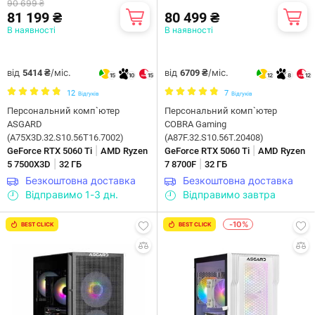
90 699 ₴
81 199 ₴
80 499 ₴
В наявності
В наявності
від
/міс.
від
/міс.
5414 ₴
6709 ₴
15
10
15
12
8
12
12
7
Відгуків
Відгуків
Персональний комп`ютер
Персональний комп`ютер
ASGARD
COBRA Gaming
(A75X3D.32.S10.56T16.7002)
(A87F.32.S10.56T.20408)
|
|
GeForce RTX 5060 Ti
AMD Ryzen
GeForce RTX 5060 Ti
AMD Ryzen
|
|
5 7500X3D
32 ГБ
7 8700F
32 ГБ
Безкоштовна доставка
Безкоштовна доставка
Відправимо 1-3 дн.
Відправимо завтра
-10%
BEST CLICK
BEST CLICK