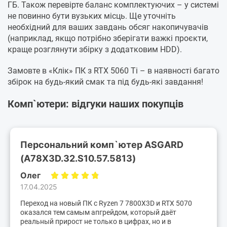
ГБ. Також перевірте баланс комплектуючих – у системі
не повинно бути вузьких місць. Ще уточніть
необхідний для ваших завдань обсяг накопичувачів
(наприклад, якщо потрібно зберігати важкі проєкти,
краще розглянути збірку з додатковим HDD).
Замовте в «Клік» ПК з RTX 5060 Ti – в наявності багато
збірок на будь-який смак та під будь-які завдання!
Комп`ютери: відгуки наших покупців
Персональний комп`ютер ASGARD
(A78X3D.32.S10.57.5813)
Олег
17.04.2025
Переход на новый ПК с Ryzen 7 7800X3D и RTX 5070
оказался тем самым апгрейдом, который даёт
реальный прирост не только в цифрах, но и в