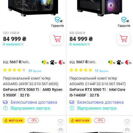
36
36
Гарантія
Гарантія
101 149 ₴
88 399 ₴
84 999 ₴
84 999 ₴
В наявності
В наявності
від
/міс.
від
/міс.
5667 ₴
5667 ₴
15
10
15
15
10
15
34
13
Відгуки
Відгуків
Персональний комп`ютер
Персональний комп`ютер
ASGARD (A95F.32.S10.56T.6835)
ASGARD (I144F.32.S10.56T.5947)
|
|
GeForce RTX 5060 Ti
AMD Ryzen
GeForce RTX 5060 Ti
Intel Core
|
|
5 9500F
32 ГБ
i5-14400F
32 ГБ
Безкоштовна доставка
Безкоштовна доставка
Відправимо завтра
Відправимо завтра
-3%
-5%
BEST CLICK
BEST CLICK