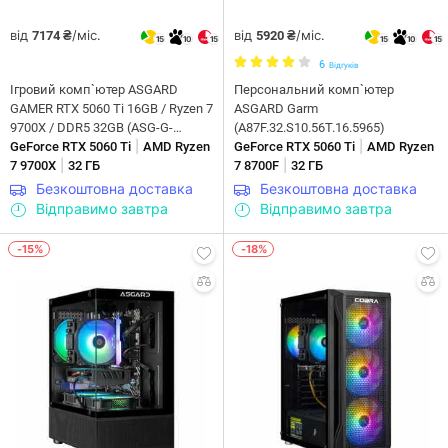
від
/міс.
від
/міс.
7174 ₴
5920 ₴
15
10
15
15
10
15
6
Відгуків
Ігровий комп`ютер ASGARD
Персональний комп`ютер
GAMER RTX 5060 Ti 16GB / Ryzen 7
ASGARD Garm
9700X / DDR5 32GB (ASG-G-
(A87F.32.S10.56T.16.5965)
|
|
5060T16-7509)
GeForce RTX 5060 Ti
AMD Ryzen
GeForce RTX 5060 Ti
AMD Ryzen
|
|
7 9700X
32 ГБ
7 8700F
32 ГБ
Безкоштовна доставка
Безкоштовна доставка
Відправимо завтра
Відправимо завтра
-15%
-18%