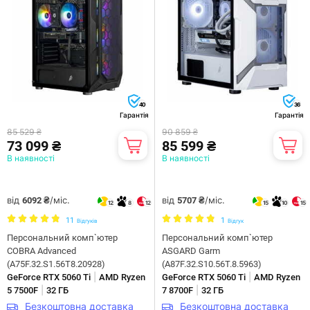
40
36
Гарантія
Гарантія
85 529 ₴
90 859 ₴
73 099 ₴
85 599 ₴
В наявності
В наявності
від
/міс.
від
/міс.
6092 ₴
5707 ₴
12
8
12
15
10
15
11
1
Відгуків
Відгук
Персональний комп`ютер
Персональний комп`ютер
COBRA Advanced
ASGARD Garm
(A75F.32.S1.56T8.20928)
(A87F.32.S10.56T.8.5963)
|
|
GeForce RTX 5060 Ti
AMD Ryzen
GeForce RTX 5060 Ti
AMD Ryzen
|
|
5 7500F
32 ГБ
7 8700F
32 ГБ
Безкоштовна доставка
Безкоштовна доставка