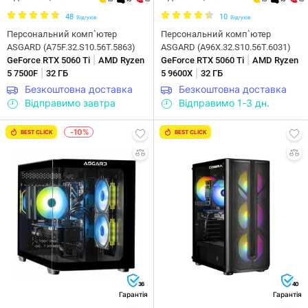
48
10
Відгуків
Відгуків
Персональний комп`ютер
Персональний комп`ютер
ASGARD (A75F.32.S10.56T.5863)
ASGARD (A96X.32.S10.56T.6031)
|
|
GeForce RTX 5060 Ti
AMD Ryzen
GeForce RTX 5060 Ti
AMD Ryzen
|
|
5 7500F
32 ГБ
5 9600X
32 ГБ
Безкоштовна доставка
Безкоштовна доставка
Відправимо завтра
Відправимо 1-3 дн.
-10%
BEST CLICK
BEST CLICK
36
40
Гарантія
Гарантія