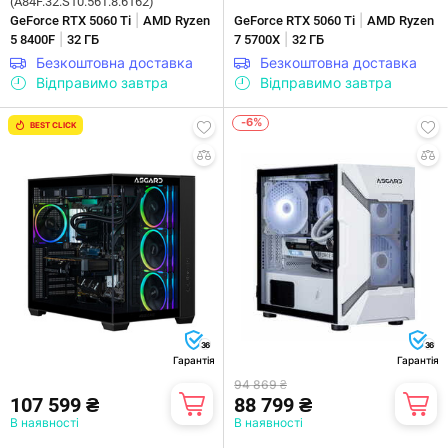
(A84F.32.S10.56T.8.6162)
|
|
GeForce RTX 5060 Ti
AMD Ryzen
GeForce RTX 5060 Ti
AMD Ryzen
|
|
5 8400F
32 ГБ
7 5700X
32 ГБ
Безкоштовна доставка
Безкоштовна доставка
Відправимо завтра
Відправимо завтра
-6%
BEST CLICK
36
36
Гарантія
Гарантія
94 869 ₴
107 599 ₴
88 799 ₴
В наявності
В наявності