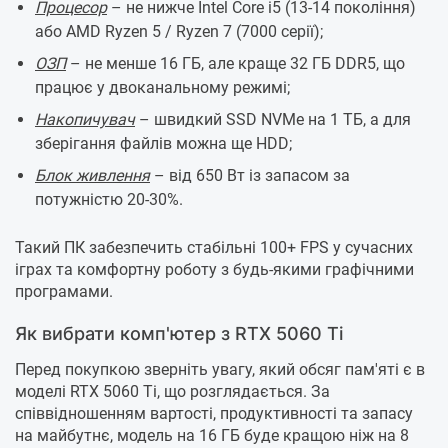
Процесор
– не нижче Intel Core i5 (13-14 покоління)
або AMD Ryzen 5 / Ryzen 7 (7000 серії);
ОЗП
– не менше 16 ГБ, але краще 32 ГБ DDR5, що
працює у двоканальному режимі;
Накопичувач
– швидкий SSD NVMe на 1 ТБ, а для
зберігання файлів можна ще HDD;
Блок живлення
– від 650 Вт із запасом за
потужністю 20-30%.
Такий ПК забезпечить стабільні 100+ FPS у сучасних
іграх та комфортну роботу з будь-якими графічними
програмами.
Як вибрати комп'ютер з RTX 5060 Ti
Перед покупкою зверніть увагу, який обсяг пам'яті є в
моделі RTX 5060 Ti, що розглядається. За
співвідношенням вартості, продуктивності та запасу
на майбутнє, модель на 16 ГБ буде кращою ніж на 8