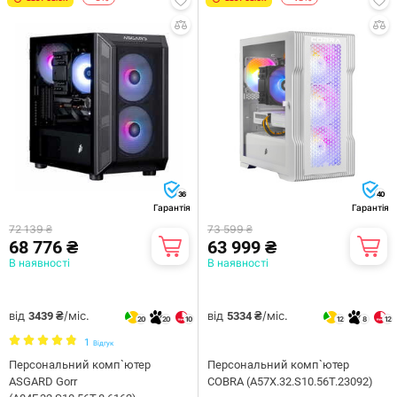
36
40
Гарантія
Гарантія
72 139 ₴
73 599 ₴
68 776 ₴
63 999 ₴
В наявності
В наявності
від
/міс.
від
/міс.
3439 ₴
5334 ₴
20
20
10
12
8
12
1
Відгук
Персональний комп`ютер
Персональний комп`ютер
ASGARD Gorr
COBRA (A57X.32.S10.56T.23092)