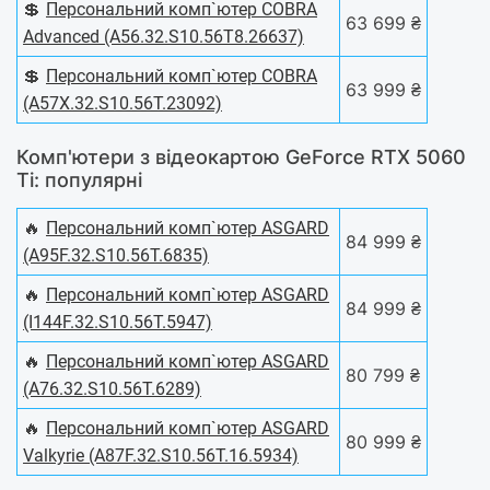
💲
Персональний комп`ютер COBRA
63 699 ₴
Advanced (A56.32.S10.56T8.26637)
💲
Персональний комп`ютер COBRA
63 999 ₴
(A57X.32.S10.56T.23092)
Комп'ютери з відеокартою GeForce RTX 5060
Ti: популярні
🔥
Персональний комп`ютер ASGARD
84 999 ₴
(A95F.32.S10.56T.6835)
🔥
Персональний комп`ютер ASGARD
84 999 ₴
(I144F.32.S10.56T.5947)
🔥
Персональний комп`ютер ASGARD
80 799 ₴
(A76.32.S10.56T.6289)
🔥
Персональний комп`ютер ASGARD
80 999 ₴
Valkyrie (A87F.32.S10.56T.16.5934)