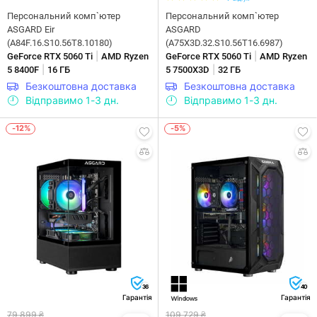
Персональний комп`ютер
Персональний комп`ютер
ASGARD Eir
ASGARD
(A84F.16.S10.56T8.10180)
(A75X3D.32.S10.56T16.6987)
|
|
GeForce RTX 5060 Ti
AMD Ryzen
GeForce RTX 5060 Ti
AMD Ryzen
|
|
5 8400F
16 ГБ
5 7500X3D
32 ГБ
Безкоштовна доставка
Безкоштовна доставка
Відправимо 1-3 дн.
Відправимо 1-3 дн.
-12%
-5%
36
40
Гарантія
Гарантія
79 899 ₴
109 729 ₴