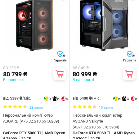
36
36
Гарантія
Гарантія
83 229 ₴
85 049 ₴
80 799 ₴
80 999 ₴
В наявності
В наявності
від
/міс.
від
/міс.
5387 ₴
5400 ₴
15
10
15
15
10
15
22
15
Відгуки
Відгуків
Персональний комп`ютер
Персональний комп`ютер
ASGARD (A76.32.S10.56T.6289)
ASGARD Valkyrie
(A87F.32.S10.56T.16.5934)
|
|
GeForce RTX 5060 Ti
AMD Ryzen
GeForce RTX 5060 Ti
AMD Ryzen
|
|
5 7600X
32 ГБ
7 8700F
32 ГБ