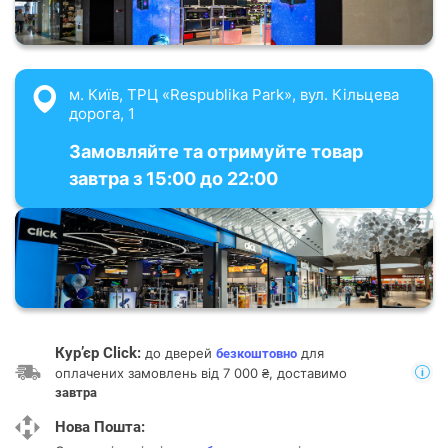
м. Київ, ТРЦ «Respublika Park», вул. Кільцева
дорога, 1
Замовляйте та отримуйте товар
завтра з 15:00 до 22:00
Кур’єр Click:
до дверей
для
безкоштовно
оплачених замовлень від 7 000 ₴, доставимо
завтра
Нова Пошта: