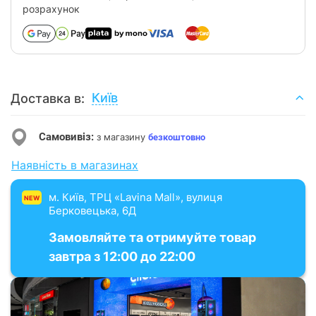
розрахунок
Київ
Доставка в:
Самовивіз:
з магазину
безкоштовно
Наявність в магазинах
м. Київ, ТРЦ «Lavina Mall», вулиця
NEW
Берковецька, 6Д
Замовляйте та отримуйте товар
завтра з 12:00 до 22:00