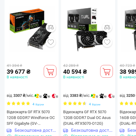
41 394 ₴
42 289 ₴
40 723 ₴
39 677 ₴
40 594 ₴
38 98
В наявності
В наявності
В наявно
від
/міс.
від
/міс.
від
3307 ₴
3383 ₴
3250
12
10
12
12
10
12
4
4
Відгуки
Відгуки
Відеокарта GF RTX 5070
Відеокарта GF RTX 5070
Відеокар
12GB GDDR7 Windforce OC
12GB GDDR7 Dual OC Asus
16GB GD
SFF Gigabyte (GV-
(DUAL-RTX5070-O12G)
(DUAL-R
N5070WF3OC-12GD)
Безкоштовна доставка
Безкоштовна доставка