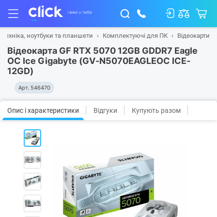
 техніка, ноутбуки та планшети
Комплектуючі для ПК
Відеокарти
Відеокарта GF RTX 5070 12GB GDDR7 Eagle
OC Ice Gigabyte (GV-N5070EAGLEOC ICE-
12GD)
Арт.
546470
Опис і характеристики
Відгуки
Купують разом