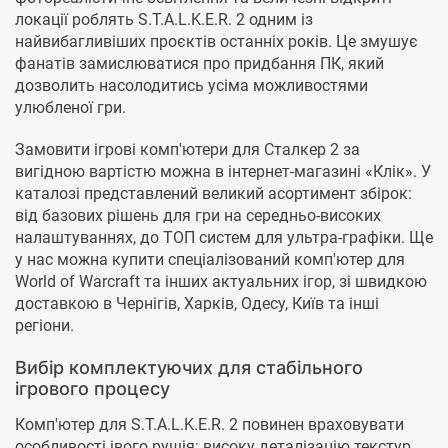
локації роблять S.T.A.L.K.E.R. 2 одним із
найвибагливіших проєктів останніх років. Це змушує
фанатів замислюватися про придбання ПК, який
дозволить насолодитись усіма можливостями
улюбленої гри.
Замовити ігрові комп'ютери для Сталкер 2 за
вигідною вартістю можна в інтернет-магазині «Клік». У
каталозі представлений великий асортимент збірок:
від базових рішень для гри на середньо-високих
налаштуваннях, до ТОП систем для ультра-графіки. Ще
у нас можна купити спеціалізований комп'ютер для
World of Warcraft та інших актуальних ігор, зі швидкою
доставкою в Чернігів, Харків, Одесу, Київ та інші
регіони.
Вибір комплектуючих для стабільного
ігрового процесу
Комп'ютер для S.T.A.L.K.E.R. 2 повинен враховувати
особливості івого рушія: високу деталізацію текстур,