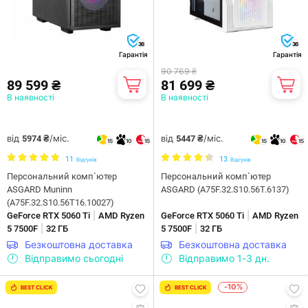
36
36
Гарантія
Гарантія
90 769 ₴
89 599 ₴
81 699 ₴
В наявності
В наявності
від
/міс.
від
/міс.
5974 ₴
5447 ₴
15
10
15
15
10
15
11
13
Відгуків
Відгуків
Персональний комп`ютер
Персональний комп`ютер
ASGARD Muninn
ASGARD (A75F.32.S10.56T.6137)
(A75F.32.S10.56T16.10027)
|
|
GeForce RTX 5060 Ti
AMD Ryzen
GeForce RTX 5060 Ti
AMD Ryzen
|
|
5 7500F
32 ГБ
5 7500F
32 ГБ
Безкоштовна доставка
Безкоштовна доставка
Відправимо сьогодні
Відправимо 1-3 дн.
-10%
BEST CLICK
BEST CLICK