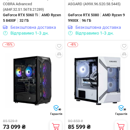
COBRA Advanced
ASGARD (A99X.96.S20.58.5445)
(A84F.32.S1.56T8.21289)
|
|
GeForce RTX 5060 Ti
AMD Ryzen
GeForce RTX 5080
AMD Ryzen 9
|
|
5 8400F
32 ГБ
9900X
96 ГБ
Безкоштовна доставка
Безкоштовна доставка
Відправимо 1-3 дн.
Відправимо 1-3 дн.
-15%
-6%
40
36
Гарантія
Гарантія
85 529 ₴
90 859 ₴
73 099 ₴
85 599 ₴