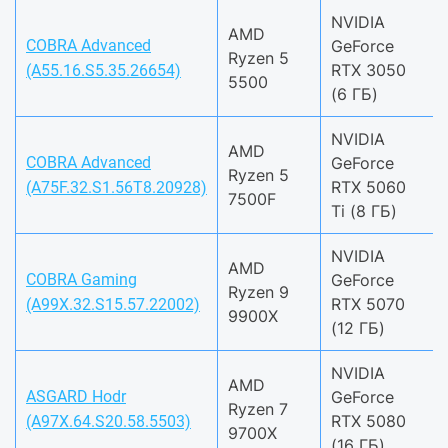
NVIDIA
AMD
COBRA Advanced
GeForce
Ryzen 5
RTX 3050
(A55.16.S5.35.26654)
5500
(6 ГБ)
NVIDIA
AMD
COBRA Advanced
GeForce
Ryzen 5
RTX 5060
(A75F.32.S1.56T8.20928)
7500F
Ti (8 ГБ)
NVIDIA
AMD
COBRA Gaming
GeForce
Ryzen 9
RTX 5070
(A99X.32.S15.57.22002)
9900X
(12 ГБ)
NVIDIA
AMD
ASGARD Hodr
GeForce
Ryzen 7
RTX 5080
(A97X.64.S20.58.5503)
9700X
(16 ГБ)