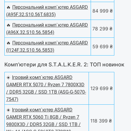
🔥
Персональний комп`ютер ASGARD
84 999 ₴
(A95F.32.S10.56T.6835)
🔥
Персональний комп`ютер ASGARD
78 299 ₴
(A96X.32.S10.56.5854)
🔥
Персональний комп`ютер ASGARD
59 699 ₴
(I124F.32.S10.56.5853)
Комп’ютери для S.T.A.L.K.E.R. 2: ТОП новинок
☀️
Ігровий комп`ютер ASGARD
GAMER RTX 5070 / Ryzen 7 7800X3D
129 699 ₴
/ DDR5 32GB / SSD 1TB (ASG-G-5070-
7547)
☀️
Ігровий комп`ютер ASGARD
GAMER RTX 5060 Ti 8GB / Ryzen 7
118 399 ₴
9800X3D / DDR5 32GB / SSD 1TB /