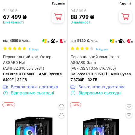
Гарантія
Гарантія
71 189 ₴
94 869 ₴
67 499 ₴
88 799 ₴
В наявності
В наявності
від
/міс.
від
/міс.
4500 ₴
5920 ₴
15
10
15
15
10
15
1
6
Відгук
Відгуків
Персональний комп`ютер
Персональний комп`ютер
ASGARD Hel
ASGARD Garm
(A84F.32.S10.56.8.5981)
(A87F.32.S10.56T.16.5965)
|
|
GeForce RTX 5060
AMD Ryzen 5
GeForce RTX 5060 Ti
AMD Ryzen
|
|
8400F
32 ГБ
7 8700F
32 ГБ
Безкоштовна доставка
Безкоштовна доставка
Відправимо сьогодні
Відправимо сьогодні
-15%
-3%