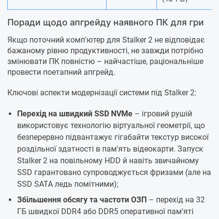
Поради щодо апгрейду наявного ПК для гри
Якщо поточний комп'ютер для Stalker 2 не відповідає
бажаному рівню продуктивності, не завжди потрібно
змінювати ПК повністю – найчастіше, раціональніше
провести поетапний апгрейд.
Ключові аспекти модернізації системи під Stalker 2:
Перехід на швидкий SSD NVMe
– ігровий рушій
використовує технологію віртуальної геометрії, що
безперервно підвантажує гігабайти текстур високої
роздільної здатності в пам'ять відеокарти. Запуск
Stalker 2 на повільному HDD й навіть звичайному
SSD гарантовано супроводжується фризами (але на
SSD SATA ледь помітними);
Збільшення обсягу та частоти ОЗП
– перехід на 32
ГБ швидкої DDR4 або DDR5 оперативної пам'яті