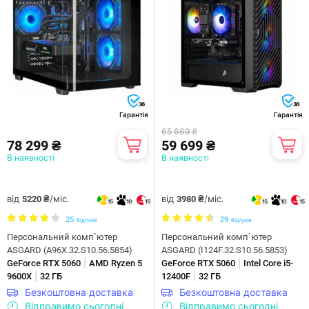
36
36
Гарантія
Гарантія
65 669 ₴
78 299 ₴
59 699 ₴
В наявності
В наявності
від
/міс.
від
/міс.
5220 ₴
3980 ₴
15
10
15
15
10
15
25
29
Відгуків
Відгуків
Персональний комп`ютер
Персональний комп`ютер
ASGARD (A96X.32.S10.56.5854)
ASGARD (I124F.32.S10.56.5853)
|
|
GeForce RTX 5060
AMD Ryzen 5
GeForce RTX 5060
Intel Core i5-
|
|
9600X
32 ГБ
12400F
32 ГБ
Безкоштовна доставка
Безкоштовна доставка
Відправимо сьогодні
Відправимо сьогодні