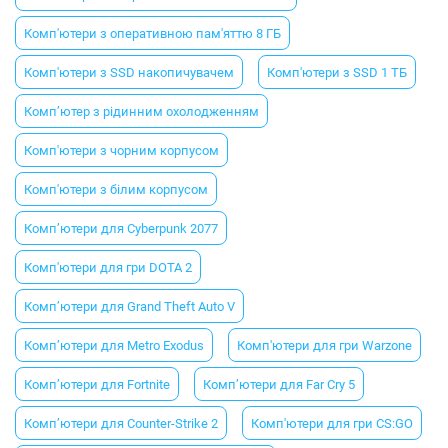
Комп'ютери з оперативною пам'яттю 8 ГБ
Комп'ютери з SSD накопичувачем
Комп'ютери з SSD 1 ТБ
Комп’ютер з рідинним охолодженням
Комп'ютери з чорним корпусом
Комп'ютери з білим корпусом
Комп’ютери для Cyberpunk 2077
Комп'ютери для гри DOTA 2
Комп’ютери для Grand Theft Auto V
Комп’ютери для Metro Exodus
Комп'ютери для гри Warzone
Комп’ютери для Fortnite
Комп’ютери для Far Cry 5
Комп’ютери для Counter-Strike 2
Комп'ютери для гри CS:GO