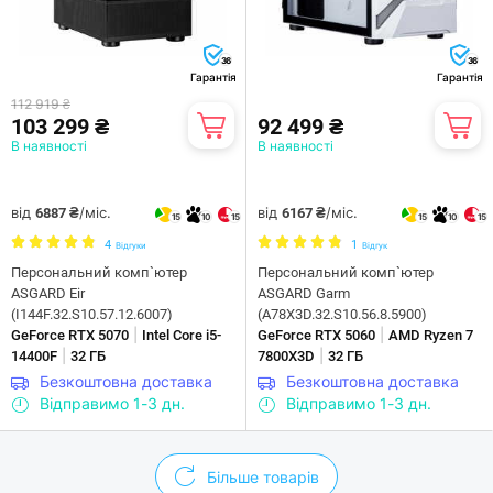
36
36
Гарантія
Гарантія
112 919 ₴
103 299 ₴
92 499 ₴
В наявності
В наявності
від
/міс.
від
/міс.
6887 ₴
6167 ₴
15
10
15
15
10
15
4
1
Відгуки
Відгук
Персональний комп`ютер
Персональний комп`ютер
ASGARD Eir
ASGARD Garm
(I144F.32.S10.57.12.6007)
(A78X3D.32.S10.56.8.5900)
|
|
GeForce RTX 5070
Intel Core i5-
GeForce RTX 5060
AMD Ryzen 7
|
|
14400F
32 ГБ
7800X3D
32 ГБ
Безкоштовна доставка
Безкоштовна доставка
Відправимо 1-3 дн.
Відправимо 1-3 дн.
Більше товарів