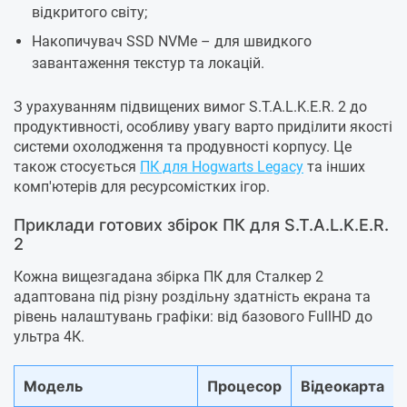
відкритого світу;
Накопичувач SSD NVMe – для швидкого
завантаження текстур та локацій.
З урахуванням підвищених вимог S.T.A.L.K.E.R. 2 до
продуктивності, особливу увагу варто приділити якості
системи охолодження та продувності корпусу. Це
також стосується
ПК для Hogwarts Legacy
та інших
комп'ютерів для ресурсомістких ігор.
Приклади готових збірок ПК для S.T.A.L.K.E.R.
2
Кожна вищезгадана збірка ПК для Сталкер 2
адаптована під різну роздільну здатність екрана та
рівень налаштувань графіки: від базового FullHD до
ультра 4К.
Модель
Процесор
Відеокарта