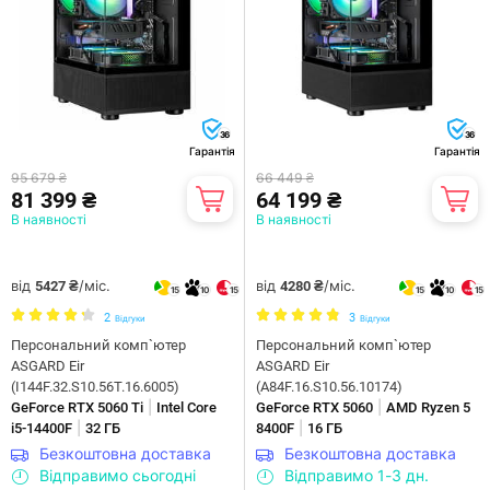
36
36
Гарантія
Гарантія
95 679 ₴
66 449 ₴
81 399 ₴
64 199 ₴
В наявності
В наявності
від
/міс.
від
/міс.
5427 ₴
4280 ₴
15
10
15
15
10
15
2
3
Відгуки
Відгуки
Персональний комп`ютер
Персональний комп`ютер
ASGARD Eir
ASGARD Eir
(I144F.32.S10.56T.16.6005)
(A84F.16.S10.56.10174)
|
|
GeForce RTX 5060 Ti
Intel Core
GeForce RTX 5060
AMD Ryzen 5
|
|
i5-14400F
32 ГБ
8400F
16 ГБ
Безкоштовна доставка
Безкоштовна доставка
Відправимо сьогодні
Відправимо 1-3 дн.