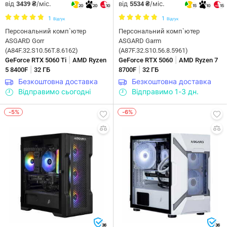
від
/міс.
від
/міс.
3439 ₴
5534 ₴
20
20
10
15
10
15
1
1
Відгук
Відгук
Персональний комп`ютер
Персональний комп`ютер
ASGARD Gorr
ASGARD Garm
(A84F.32.S10.56T.8.6162)
(A87F.32.S10.56.8.5961)
|
|
GeForce RTX 5060 Ti
AMD Ryzen
GeForce RTX 5060
AMD Ryzen 7
|
|
5 8400F
32 ГБ
8700F
32 ГБ
Безкоштовна доставка
Безкоштовна доставка
Відправимо сьогодні
Відправимо 1-3 дн.
-5%
-6%
36
36