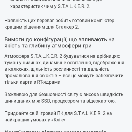
характеристик чим у S.T.A.L.K.E.R. 2.
Наявність цих переваг робить готовий комп'ютер
кращим рішенням для Сталкер 2.
Вимоги до конфігурації, що впливають на
якість та глибину атмосфери гри
Атмосфера S.T.A.L.K.E.R. 2 будуватися на дрібницях:
туман у низинах, динамічне освітлення, відображення
в калюжах, щільність рослинності та дальність
промалювання об'єктів – все це можуть забезпечити
тільки карти з RT-ядрами.
Важливою для безшовності світу є висока швидкість
шини даних між SSD, процесором та відеокартою.
Придбайте свій ігровий ПК для S.T.A.L.K.E.R. 2 на
найкращих умовах у «Клік»!