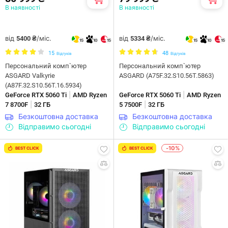
В наявності
В наявності
від
/міс.
від
/міс.
5400 ₴
5334 ₴
15
10
15
15
10
15
15
48
Відгуків
Відгуків
Персональний комп`ютер
Персональний комп`ютер
ASGARD Valkyrie
ASGARD (A75F.32.S10.56T.5863)
(A87F.32.S10.56T.16.5934)
|
|
GeForce RTX 5060 Ti
AMD Ryzen
GeForce RTX 5060 Ti
AMD Ryzen
|
|
7 8700F
32 ГБ
5 7500F
32 ГБ
Безкоштовна доставка
Безкоштовна доставка
Відправимо сьогодні
Відправимо сьогодні
-10%
BEST CLICK
BEST CLICK