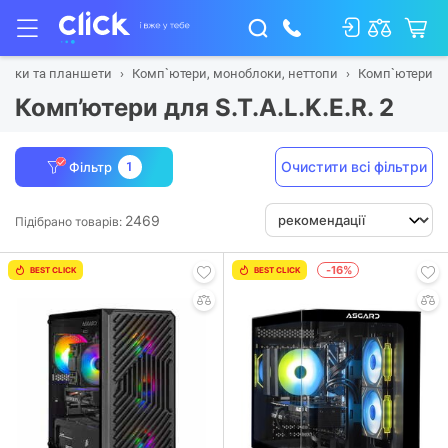
тбуки та планшети
Комп`ютери, моноблоки, неттопи
Комп`ютери
Комп’ютери для S.T.A.L.K.E.R. 2
Очистити всі фільтри
Фільтр
1
2469
Підібрано товарів:
-16%
BEST CLICK
BEST CLICK