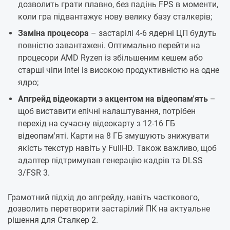
дозволить грати плавно, без падінь FPS в моменти,
коли гра підвантажує нову велику базу сталкерів;
Заміна процесора
– застарілі 4-6 ядерні ЦП будуть
повністю завантажені. Оптимально перейти на
процесори AMD Ryzen із збільшеним кешем або
старші чіпи Intel із високою продуктивністю на одне
ядро;
Апгрейд відеокарти з акцентом на відеопам'ять
–
щоб виставити епічні налаштування, потрібен
перехід на сучасну відеокарту з 12-16 ГБ
відеопам'яті. Карти на 8 ГБ змушують знижувати
якість текстур навіть у FullHD. Також важливо, щоб
адаптер підтримував генерацію кадрів та DLSS
3/FSR 3.
Грамотний підхід до апгрейду, навіть часткового,
дозволить перетворити застарілий ПК на актуальне
рішення для Сталкер 2.