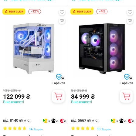
-12%
-4%
BEST CLICK
BEST CLICK
36
36
Гарантія
Гарантія
139 239 ₴
88 399 ₴
122 099 ₴
84 999 ₴
В наявності
В наявності
від
/міс.
від
/міс.
8140 ₴
5667 ₴
15
10
15
15
10
15
14
13
Відгуків
Відгуків