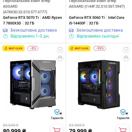
Персональний комп`ютер
Персональний комп`ютер
ASGARD
ASGARD (I144F.32.S10.56T.5947)
(A78X3D.32.S10.57T.6777)
|
|
GeForce RTX 5070 Ti
AMD Ryzen
GeForce RTX 5060 Ti
Intel Core
|
|
7 7800X3D
32 ГБ
i5-14400F
32 ГБ
Безкоштовна доставка
Безкоштовна доставка
Відправимо 1-3 дн.
Відправимо сьогодні
-5%
-15%
BEST CLICK
BEST CLICK
36
36
Гарантія
Гарантія
85 049 ₴
93 909 ₴
80 999 ₴
79 999 ₴