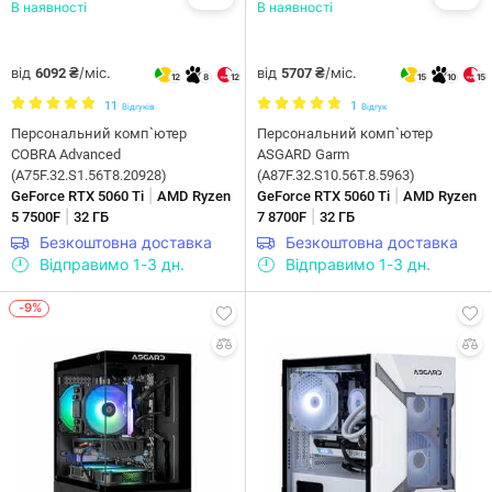
В наявності
В наявності
від
/міс.
від
/міс.
6092 ₴
5707 ₴
12
8
12
15
10
15
11
1
Відгуків
Відгук
Персональний комп`ютер
Персональний комп`ютер
COBRA Advanced
ASGARD Garm
(A75F.32.S1.56T8.20928)
(A87F.32.S10.56T.8.5963)
|
|
GeForce RTX 5060 Ti
AMD Ryzen
GeForce RTX 5060 Ti
AMD Ryzen
|
|
5 7500F
32 ГБ
7 8700F
32 ГБ
Безкоштовна доставка
Безкоштовна доставка
Відправимо 1-3 дн.
Відправимо 1-3 дн.
-9%