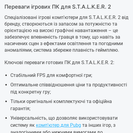
Переваги ігрових ПК для S.T.A.L.K.E.R. 2
Спеціалізовані ігрові комп'ютери для S.T.A.L.K.E.R. 2 від
бренду, створюються із запасом за потужністю та
орієнтацією на високі графічні навантаження – це
забезпечує впевненість гравця в тому, що навіть за
насичених сцен з ефектами освітлення та погодними
аномаліями, система збереже плавність геймплею.
Ключові переваги готових ПК для S.T.A.L.K.E.R. 2:
Стабільний FPS для комфортної гри;
Оптимальне співвідношення ціни та продуктивності
під конкретну гру;
Тільки оригінальні комплектуючі та офіційна
гарантія;
Універсальність, що дозволяє використовувати
систему як
комп'ютер для Pubg
та інших ігор, з
аналогічними або нижчими вимогами до