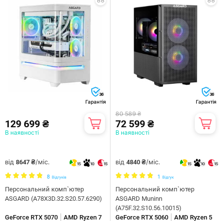
36
36
Гарантія
Гарантія
80 589 ₴
129 699 ₴
72 599 ₴
В наявності
В наявності
від
/міс.
від
/міс.
8647 ₴
4840 ₴
15
10
15
15
10
15
8
1
Відгуків
Відгук
Персональний комп`ютер
Персональний комп`ютер
ASGARD (A78X3D.32.S20.57.6290)
ASGARD Muninn
(A75F.32.S10.56.10015)
|
|
GeForce RTX 5070
AMD Ryzen 7
GeForce RTX 5060
AMD Ryzen 5