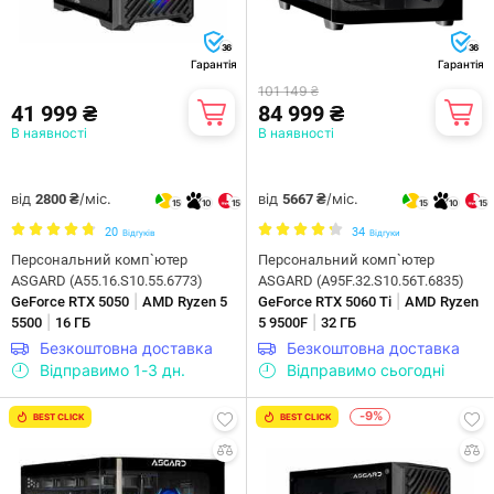
36
36
Гарантія
Гарантія
101 149 ₴
41 999 ₴
84 999 ₴
В наявності
В наявності
від
/міс.
від
/міс.
2800 ₴
5667 ₴
15
10
15
15
10
15
20
34
Відгуків
Відгуки
Персональний комп`ютер
Персональний комп`ютер
ASGARD (A55.16.S10.55.6773)
ASGARD (A95F.32.S10.56T.6835)
|
|
GeForce RTX 5050
AMD Ryzen 5
GeForce RTX 5060 Ti
AMD Ryzen
|
|
5500
16 ГБ
5 9500F
32 ГБ
Безкоштовна доставка
Безкоштовна доставка
Відправимо 1-3 дн.
Відправимо сьогодні
-9%
BEST CLICK
BEST CLICK