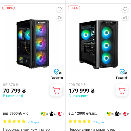
-18%
-14%
40
36
Гарантія
Гарантія
86 379 ₴
208 799 ₴
70 799 ₴
179 999 ₴
В наявності
В наявності
від
/міс.
від
/міс.
5900 ₴
12000 ₴
12
8
12
15
10
15
2
2
Відгуки
Відгуки
Персональний комп`ютер
Персональний комп`ютер