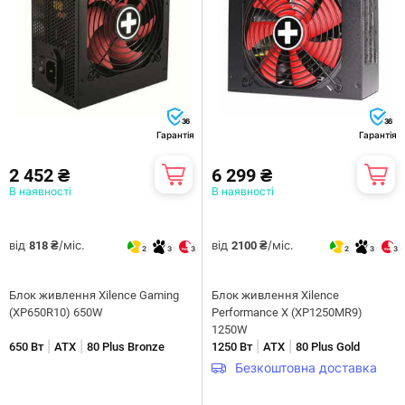
36
36
Гарантія
Гарантія
2 452 ₴
6 299 ₴
В наявності
В наявності
від
/міс.
від
/міс.
818 ₴
2100 ₴
2
3
3
2
3
3
Блок живлення Xilence Gaming
Блок живлення Xilence
(XP650R10) 650W
Performance X (XP1250MR9)
1250W
|
|
|
|
650 Вт
ATX
80 Plus Bronze
1250 Вт
ATX
80 Plus Gold
Безкоштовна доставка