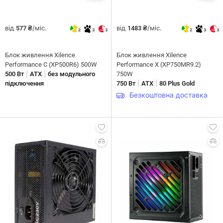
від
/міс.
від
/міс.
577 ₴
1483 ₴
2
3
3
2
3
3
Блок живлення Xilence
Блок живлення Xilence
Performance C (XP500R6) 500W
Performance X (XP750MR9.2)
|
|
500 Вт
ATX
без модульного
750W
|
|
підключення
750 Вт
ATX
80 Plus Gold
Безкоштовна доставка