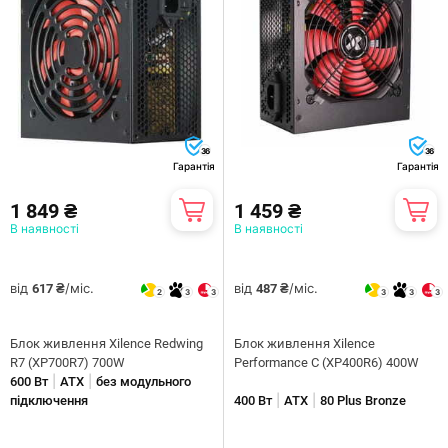
36
36
Гарантія
Гарантія
1 849 ₴
1 459 ₴
В наявності
В наявності
від
/міс.
від
/міс.
617 ₴
487 ₴
2
3
3
3
3
3
Блок живлення Xilence Redwing
Блок живлення Xilence
R7 (XP700R7) 700W
Performance C (XP400R6) 400W
|
|
600 Вт
ATX
без модульного
|
|
підключення
400 Вт
ATX
80 Plus Bronze