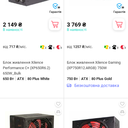
36
36
Гарантія
Гарантія
2 149 ₴
3 769 ₴
В наявності
В наявності
від
/міс.
від
/міс.
717 ₴
1257 ₴
2
3
3
3
3
3
Блок живлення Xilence
Блок живлення Xilence Gaming
Performance C+ (XP650R6.2)
(XP750R12.ARGB) 750W
650W_Bulk
|
|
|
|
650 Вт
ATX
80 Plus White
750 Вт
ATX
80 Plus Gold
Безкоштовна доставка