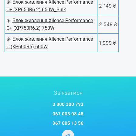
☀️
Блок живлення Xilence Performance
2 149 ₴
C+ (XP650R6.2) 650W_Bulk
☀️
Блок живлення Xilence Performance
2 548 ₴
C+ (XP750R6.2) 750W
☀️
Блок живлення Xilence Performance
1 999 ₴
C (XP600R6) 600W
Зв'язатися
0 800 300 793
067 005 08 48
067 005 13 56