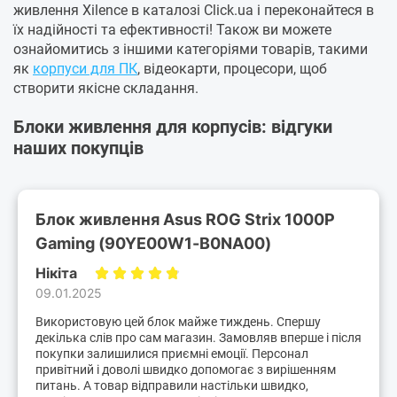
живлення Xilence в каталозі Click.ua і переконайтеся в
їх надійності та ефективності! Також ви можете
ознайомитись з іншими категоріями товарів, такими
як
корпуси для ПК
, відеокарти, процесори, щоб
створити якісне складання.
Блоки живлення для корпусів: відгуки
наших покупців
Блок живлення Asus ROG Strix 1000P
Gaming (90YE00W1-B0NA00)
Нікіта
09.01.2025
Використовую цей блок майже тиждень. Спершу
декілька слів про сам магазин. Замовляв вперше і після
покупки залишилися приємні емоції. Персонал
привітний і доволі швидко допомогає з вирішенням
питань. А товар відправили настільки швидко,