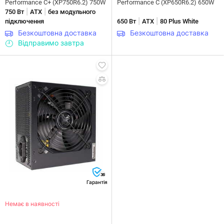
Performance C+ (XP750R6.2) 750W
Performance C (XP650R6.2) 650W
|
|
750 Вт
ATX
без модульного
|
|
підключення
650 Вт
ATX
80 Plus White
Безкоштовна доставка
Безкоштовна доставка
Відправимо завтра
36
Гарантія
Немає в наявності