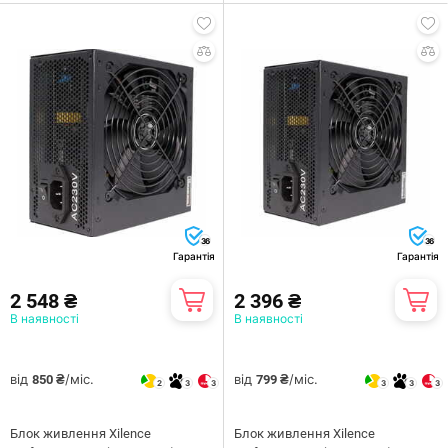
36
36
Гарантія
Гарантія
2 548 ₴
2 396 ₴
В наявності
В наявності
від
/міс.
від
/міс.
850 ₴
799 ₴
2
3
3
3
3
3
Блок живлення Xilence
Блок живлення Xilence