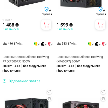
36
36
Гарантія
Гарантія
1 759 ₴
1 488 ₴
1 599 ₴
В наявності
В наявності
від
/міс.
від
/міс.
496 ₴
533 ₴
2
3
3
2
3
3
Блок живлення Xilence Redwing
Блок живлення Xilence Redwing
R7 (XP500R7) 500W
(XP600R7) 600W
|
|
|
|
500 Вт
ATX
без модульного
600 Вт
ATX
без модульного
підключення
підключення
Відправимо завтра