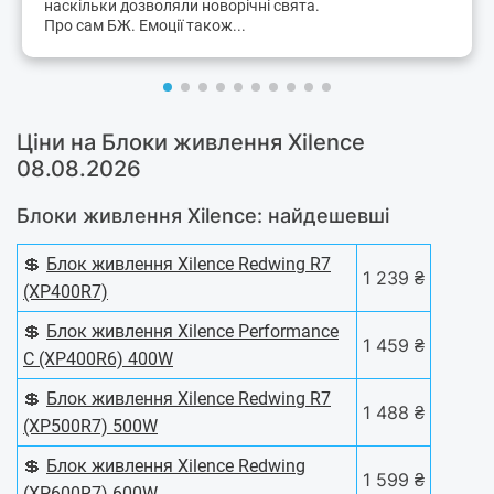
наскільки дозволяли новорічні свята.
Про сам БЖ. Емоції також...
Ціни на Блоки живлення Xilence
08.08.2026
Блоки живлення Xilence: найдешевші
💲
Блок живлення Xilence Redwing R7
1 239 ₴
(XP400R7)
💲
Блок живлення Xilence Performance
1 459 ₴
C (XP400R6) 400W
💲
Блок живлення Xilence Redwing R7
1 488 ₴
(XP500R7) 500W
💲
Блок живлення Xilence Redwing
1 599 ₴
(XP600R7) 600W