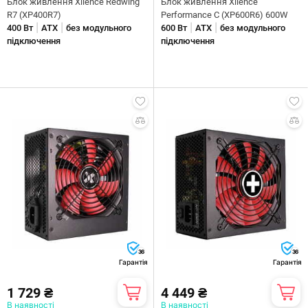
Блок живлення Xilence Redwing
Блок живлення Xilence
R7 (XP400R7)
Performance C (XP600R6) 600W
|
|
|
|
400 Вт
ATX
без модульного
600 Вт
ATX
без модульного
підключення
підключення
36
36
Гарантія
Гарантія
1 729 ₴
4 449 ₴
В наявності
В наявності