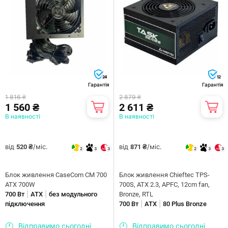
24
12
Гарантія
Гарантія
1 816 ₴
2 879 ₴
1 560 ₴
2 611 ₴
В наявності
В наявності
від
/міс.
від
/міс.
520 ₴
871 ₴
2
3
3
2
3
3
Блок живлення CaseCom CM 700
Блок живлення Chieftec TPS-
ATX 700W
700S, ATX 2.3, APFC, 12cm fan,
|
|
700 Вт
ATX
без модульного
Bronze, RTL
|
|
підключення
700 Вт
ATX
80 Plus Bronze
Відправимо сьогодні
Відправимо сьогодні