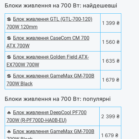
Блоки живлення на 700 Вт: найдешевші
💲
Блок живлення GTL (GTL-700-120)
1 399 ₴
700W 120mm
💲
Блок живлення CaseCom CM 700
1 560 ₴
ATX 700W
💲
Блок живлення Golden Field ATX-
1 635 ₴
EX700W 700W
💲
Блок живлення GameMax GM-700B
1 679 ₴
700W Black
Блоки живлення на 700 Вт: популярні
🔥
Блок живлення DeepCool PF700
2 399 ₴
700W (R-PF700D-HA0B-EU)
🔥
Блок живлення GameMax GM-700B
1 679 ₴