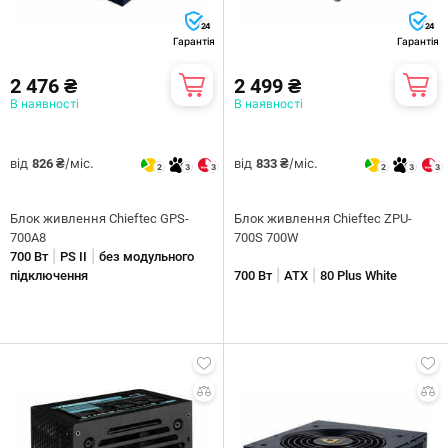
24
24
Гарантія
Гарантія
2 476 ₴
2 499 ₴
В наявності
В наявності
від
/міс.
від
/міс.
826 ₴
833 ₴
2
3
3
2
3
3
Блок живлення Chieftec GPS-
Блок живлення Chieftec ZPU-
700A8
700S 700W
|
|
700 Вт
PS II
без модульного
|
|
підключення
700 Вт
ATX
80 Plus White