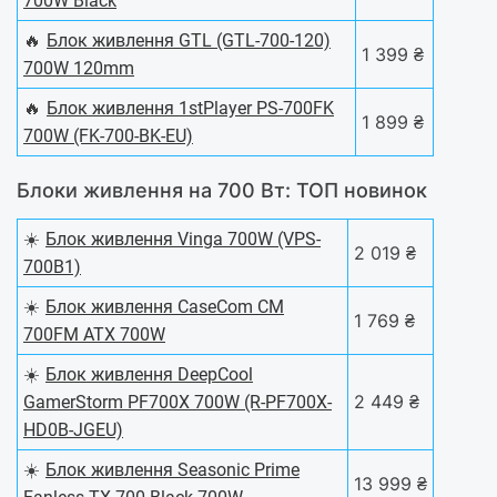
700W Black
🔥
Блок живлення GTL (GTL-700-120)
1 399 ₴
700W 120mm
🔥
Блок живлення 1stPlayer PS-700FK
1 899 ₴
700W (FK-700-BK-EU)
Блоки живлення на 700 Вт: ТОП новинок
☀️
Блок живлення Vinga 700W (VPS-
2 019 ₴
700B1)
☀️
Блок живлення CaseCom CM
1 769 ₴
700FM ATX 700W
☀️
Блок живлення DeepCool
2 449 ₴
GamerStorm PF700X 700W (R-PF700X-
HD0B-JGEU)
☀️
Блок живлення Seasonic Prime
13 999 ₴