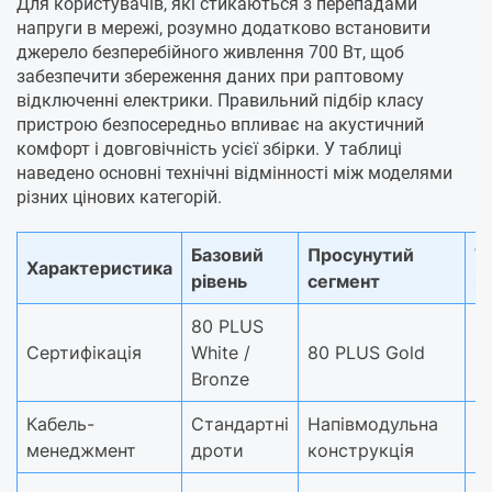
Для користувачів, які стикаються з перепадами
напруги в мережі, розумно додатково встановити
джерело безперебійного живлення 700 Вт, щоб
забезпечити збереження даних при раптовому
відключенні електрики. Правильний підбір класу
пристрою безпосередньо впливає на акустичний
комфорт і довговічність усієї збірки. У таблиці
наведено основні технічні відмінності між моделями
різних цінових категорій.
Базовий
Просунутий
Т
Характеристика
рівень
сегмент
р
80 PLUS
8
Сертифікація
White /
80 PLUS Gold
P
Bronze
Кабель-
Стандартні
Напівмодульна
П
менеджмент
дроти
конструкція
м