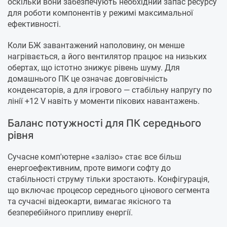
оскільки вони забезпечують необхідний запас ресурсу
для роботи компонентів у режимі максимальної
ефективності.
Коли БЖ завантажений наполовину, он менше
нагрівається, а його вентилятор працює на низьких
обертах, що істотно знижує рівень шуму. Для
домашнього ПК це означає довговічність
конденсаторів, а для ігрового — стабільну напругу по
лінії +12 V навіть у моменти пікових навантажень.
Баланс потужності для ПК середнього
рівня
Сучасне комп'ютерне «залізо» стає все більш
енергоефективним, проте вимоги софту до
стабільності струму тільки зростають. Конфігурація,
що включає процесор середнього цінового сегмента
та сучасні відеокарти, вимагає якісного та
безперебійного припливу енергії.