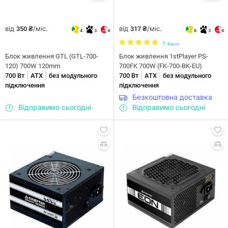
від
/міс.
від
/міс.
350 ₴
317 ₴
4
3
4
6
3
6
1
Відгук
Блок живлення GTL (GTL-700-
Блок живлення 1stPlayer PS-
120) 700W 120mm
700FK 700W (FK-700-BK-EU)
|
|
|
|
700 Вт
ATX
без модульного
700 Вт
ATX
без модульного
підключення
підключення
Безкоштовна доставка
Відправимо сьогодні
Відправимо сьогодні