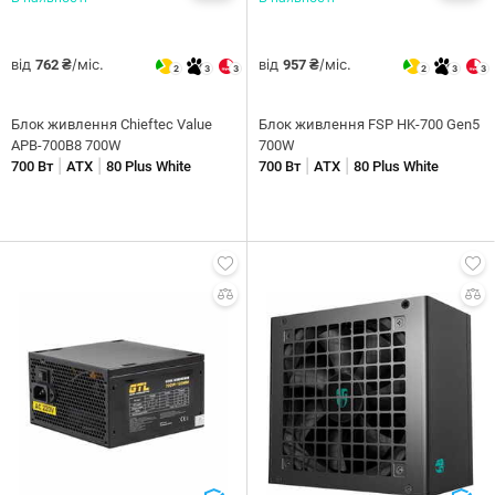
від
/міс.
від
/міс.
762 ₴
957 ₴
2
3
3
2
3
3
Блок живлення Chiefteс Value
Блок живлення FSP HK-700 Gen5
APB-700B8 700W
700W
|
|
|
|
700 Вт
ATX
80 Plus White
700 Вт
ATX
80 Plus White