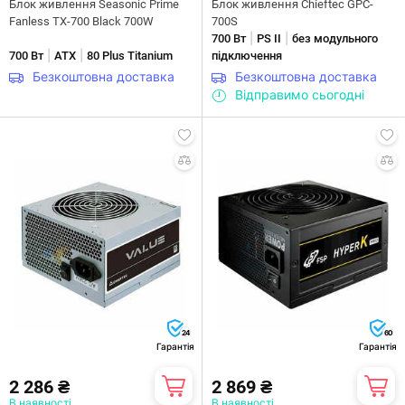
Блок живлення Seasonic Prime
Блок живлення Chieftec GPC-
Fanless TX-700 Black 700W
700S
|
|
700 Вт
PS II
без модульного
|
|
700 Вт
ATX
80 Plus Titanium
підключення
Безкоштовна доставка
Безкоштовна доставка
Відправимо сьогодні
24
60
Гарантія
Гарантія
2 286 ₴
2 869 ₴
В наявності
В наявності