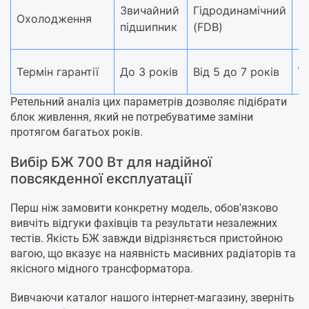
Г
Звичайний
Гідродинамічний
Охолодження
р
підшипник
(FDB)
R
Д
Термін гарантії
До 3 років
Від 5 до 7 років
р
Ретельний аналіз цих параметрів дозволяє підібрати
блок живлення, який не потребуватиме заміни
протягом багатьох років.
Вибір БЖ 700 Вт для надійної
повсякденної експлуатації
Перш ніж замовити конкретну модель, обов'язково
вивчіть відгуки фахівців та результати незалежних
тестів. Якість БЖ завжди відрізняється пристойною
вагою, що вказує на наявність масивних радіаторів та
якісного мідного трансформатора.
Вивчаючи каталог нашого інтернет-магазину, зверніть