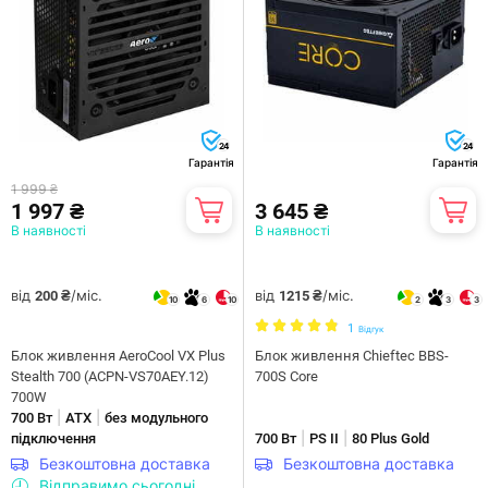
24
24
Гарантія
Гарантія
1 999 ₴
1 997 ₴
3 645 ₴
В наявності
В наявності
від
/міс.
від
/міс.
200 ₴
1215 ₴
10
6
10
2
3
3
1
Відгук
Блок живлення AeroCool VX Plus
Блок живлення Chieftec BBS-
Stealth 700 (ACPN-VS70AEY.12)
700S Core
700W
|
|
700 Вт
ATX
без модульного
|
|
підключення
700 Вт
PS II
80 Plus Gold
Безкоштовна доставка
Безкоштовна доставка
Відправимо сьогодні