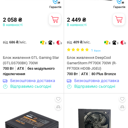
24
36
Гарантія
Гарантія
2 058 ₴
2 449 ₴
В наявності
В наявності
від
/міс.
від
/міс.
686 ₴
409 ₴
3
3
3
6
3
6
1
Відгук
Блок живлення GTL Gaming Star
Блок живлення DeepCool
(GTLGS700BK) 700W
GamerStorm PF700X 700W (R-
|
|
700 Вт
ATX
без модульного
PF700X-HD0B-JGEU)
|
|
підключення
700 Вт
ATX
80 Plus Bronze
Безкоштовна доставка
Безкоштовна доставка
Відправимо сьогодні
Відправимо сьогодні