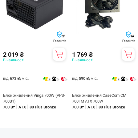
12
24
Гарантія
Гарантія
2 019 ₴
1 769 ₴
В наявності
В наявності
від
/міс.
від
/міс.
673 ₴
590 ₴
2
3
3
3
3
3
Блок живлення Vinga 700W (VPS-
Блок живлення CaseCom CM
700B1)
700FM ATX 700W
|
|
|
|
700 Вт
ATX
80 Plus Bronze
700 Вт
ATX
80 Plus Bronze