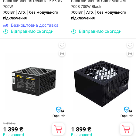
Блок живлення Delux DLP-55DG
Блок живлення GameMax GM-
700W
700B 700W Black
|
|
|
|
700 Вт
ATX
без модульного
700 Вт
ATX
без модульного
підключення
підключення
Безкоштовна доставка
Відправимо сьогодні
Відправимо сьогодні
24
24
Гарантія
Гарантія
1 414 ₴
1 399 ₴
1 899 ₴
В наявності
В наявності