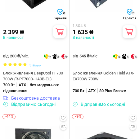
36
12
Гарантія
Гарантія
1 804 ₴
2 399 ₴
1 635 ₴
В наявності
В наявності
від
/міс.
від
/міс.
200 ₴
545 ₴
12
8
12
3
3
3
3
Відгуки
Блок живлення DeepCool PF700
Блок живлення Golden Field ATX-
700W (R-PF700D-HA0B-EU)
EX700W 700W
|
|
700 Вт
ATX
без модульного
|
|
підключення
700 Вт
ATX
80 Plus Bronze
Безкоштовна доставка
Відправимо сьогодні
Відправимо сьогодні
-14%
-9%