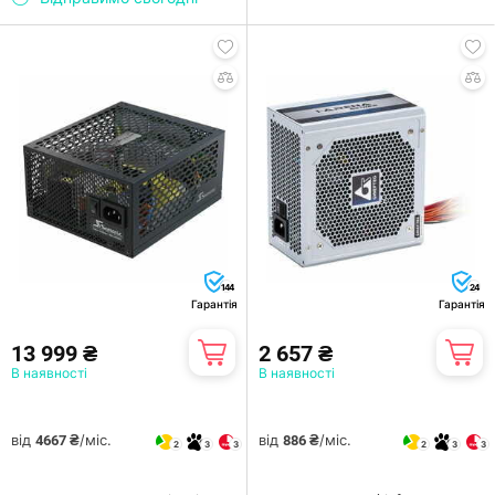
144
24
Гарантія
Гарантія
13 999 ₴
2 657 ₴
В наявності
В наявності
від
/міс.
від
/міс.
4667 ₴
886 ₴
2
3
3
2
3
3