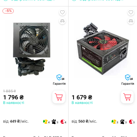
-5%
24
24
Гарантія
Гарантія
1 885 ₴
1 796 ₴
1 679 ₴
В наявності
В наявності
від
/міс.
від
/міс.
449 ₴
560 ₴
4
3
4
3
3
3