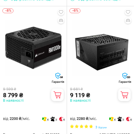
-8%
-6%
84
120
Гарантія
Гарантія
9 599 ₴
9 681 ₴
8 799 ₴
9 119 ₴
В наявності
В наявності
від
/міс.
від
/міс.
2200 ₴
2280 ₴
4
3
4
4
3
4
3
Відгуки