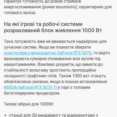
гарантує готовність до різких стрибків
енергоспоживання (power excursions), характерних для
топового заліза.
На які ігрові та робочі системи
розрахований блок живлення 1000 Вт
Така потужність вже не вважається надмірною для
сучасних систем. Якщо ви плануєте збирати
комп'ютери з відеокартою GeForce RTX 5070
, то варто
враховувати сумарне споживання всіх вузлів під
навантаженням. Важливо розуміти, що вимоги до
стабільності вольтажу зростають пропорційно
складності графічних чіпів. Також 1000 ват стануть
обов'язковою умовою, якщо в планах встановлення
NVIDIA GeForce RTX 5070 Ti
у парі з топовим
багатоядерним процесором.
Типові збірки для 1000W:
станції для 3D-рендерингу та відеомонтажу у