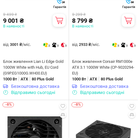
24
84
Гарантія
Гарантія
9 499 ₴
9 299 ₴
9 001 ₴
8 799 ₴
В наявності
В наявності
від
/міс.
від
/міс.
3001 ₴
2933 ₴
2
3
3
3
3
3
Блок живлення Lian Li Edge Gold
Блок живлення Corsair RM1000e
1000W White with Hub, EU Cord
ATX 3.1 1000W White (CP-9020294-
(G9P.EG1000G.WH00.EU)
EU)
|
|
|
|
1000 Вт
ATX
80 Plus Gold
1000 Вт
ATX
80 Plus Gold
Безкоштовна доставка
Безкоштовна доставка
Відправимо сьогодні
Відправимо сьогодні
-8%
-8%