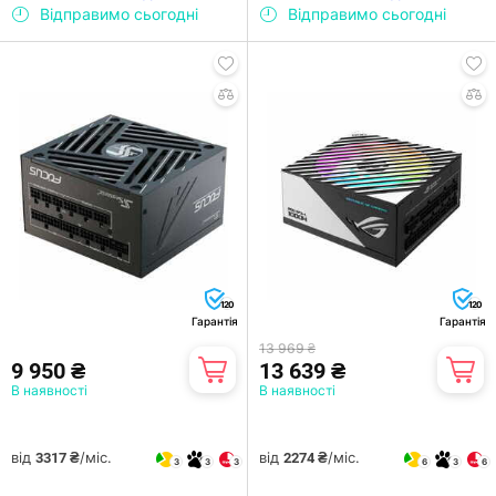
Відправимо сьогодні
Відправимо сьогодні
120
120
Гарантія
Гарантія
13 969 ₴
9 950 ₴
13 639 ₴
В наявності
В наявності
від
/міс.
від
/міс.
3317 ₴
2274 ₴
3
3
3
6
3
6