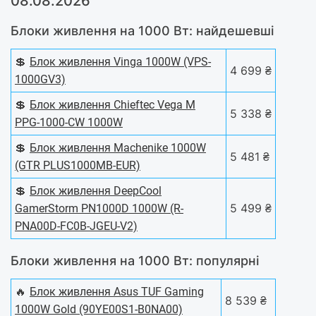
08.08.2026
Блоки живлення на 1000 Вт: найдешевші
💲
Блок живлення Vinga 1000W (VPS-
4 699 ₴
1000GV3)
💲
Блок живлення Chieftec Vega M
5 338 ₴
PPG-1000-CW 1000W
💲
Блок живлення Machenike 1000W
5 481 ₴
(GTR PLUS1000MB-EUR)
💲
Блок живлення DeepCool
5 499 ₴
GamerStorm PN1000D 1000W (R-
PNA00D-FC0B-JGEU-V2)
Блоки живлення на 1000 Вт: популярні
🔥
Блок живлення Asus TUF Gaming
8 539 ₴
1000W Gold (90YE00S1-B0NA00)