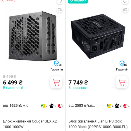
НОВИНКА
99
120
Гарантія
Гарантія
8 499 ₴
6 499 ₴
7 749 ₴
В наявності
В наявності
від
/міс.
від
/міс.
1625 ₴
2583 ₴
4
3
4
3
3
3
Блок живлення Cougar GEX X2
Блок живлення Lian Li RS Gold
1000 1000W
1000 Black (G9P.RS1000G.B000.EU)