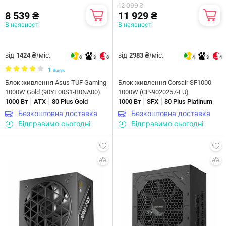
12 099 ₴
8 539 ₴
11 929 ₴
В наявності
В наявності
від
/міс.
від
/міс.
1424 ₴
2983 ₴
6
3
6
4
3
4
1
Відгук
Блок живлення Asus TUF Gaming
Блок живлення Corsair SF1000
1000W Gold (90YE00S1-B0NA00)
1000W (CP-9020257-EU)
|
|
|
|
1000 Вт
ATX
80 Plus Gold
1000 Вт
SFX
80 Plus Platinum
Безкоштовна доставка
Безкоштовна доставка
Відправимо сьогодні
Відправимо сьогодні