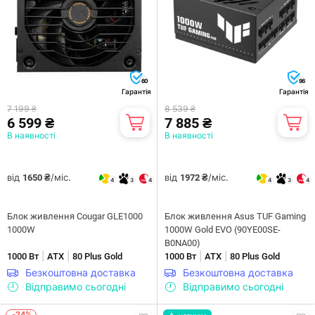
60
96
Гарантія
Гарантія
7 199 ₴
8 539 ₴
6 599 ₴
7 885 ₴
В наявності
В наявності
від
/міс.
від
/міс.
1650 ₴
1972 ₴
4
3
4
4
3
4
Блок живлення Cougar GLE1000
Блок живлення Asus TUF Gaming
1000W
1000W Gold EVO (90YE00SE-
B0NA00)
|
|
|
|
1000 Вт
ATX
80 Plus Gold
1000 Вт
ATX
80 Plus Gold
Безкоштовна доставка
Безкоштовна доставка
Відправимо сьогодні
Відправимо сьогодні
-24%