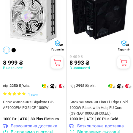
120
24
Гарантія
Гарантія
9 499 ₴
8 999 ₴
8 993 ₴
В наявності
В наявності
від
/міс.
від
/міс.
2250 ₴
2998 ₴
4
3
4
2
3
3
1
Відгук
Блок живлення Gigabyte GP-
Блок живлення Lian Li Edge Gold
AE1000PM PG5 ICE 1000W
1000W Black with Hub, EU Cord
(G9P.EG1000G.BH00.EU)
|
|
|
|
1000 Вт
ATX
80 Plus Platinum
1000 Вт
ATX
80 Plus Gold
Безкоштовна доставка
Безкоштовна доставка
Відправимо сьогодні
Відправимо сьогодні