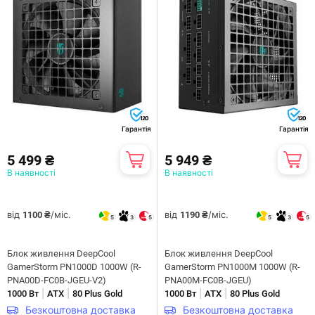
120
120
Гарантія
Гарантія
5 499 ₴
5 949 ₴
В наявності
В наявності
від
/міс.
від
/міс.
1100 ₴
1190 ₴
5
3
5
5
3
5
Блок живлення DeepCool
Блок живлення DeepCool
GamerStorm PN1000D 1000W (R-
GamerStorm PN1000M 1000W (R-
PNA00D-FC0B-JGEU-V2)
PNA00M-FC0B-JGEU)
|
|
|
|
1000 Вт
ATX
80 Plus Gold
1000 Вт
ATX
80 Plus Gold
Безкоштовна доставка
Безкоштовна доставка