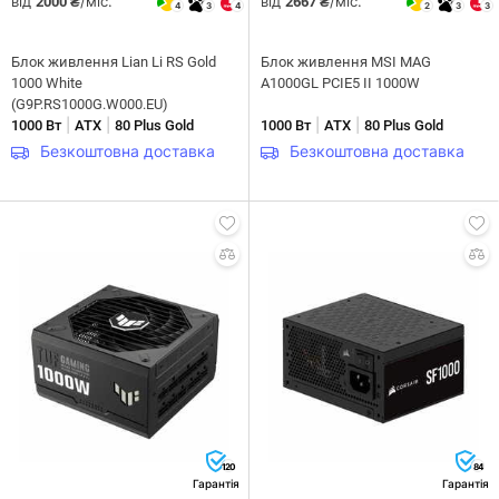
від
/міс.
від
/міс.
2000 ₴
2667 ₴
4
3
4
2
3
3
Блок живлення Lian Li RS Gold
Блок живлення MSI MAG
1000 White
A1000GL PCIE5 II 1000W
(G9P.RS1000G.W000.EU)
|
|
|
|
1000 Вт
ATX
80 Plus Gold
1000 Вт
ATX
80 Plus Gold
Безкоштовна доставка
Безкоштовна доставка
120
84
Гарантія
Гарантія