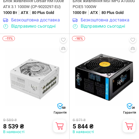
Блок живлення Corsair RM1000e
Блок живлення MSI MPG A1000G
ATX 3.1 1000W (CP-9020297-EU)
PCIE5 1000W
|
|
|
|
1000 Вт
ATX
80 Plus Gold
1000 Вт
ATX
80 Plus Gold
Безкоштовна доставка
Безкоштовна доставка
Відправимо сьогодні
Відправимо сьогодні
-11%
-16%
120
24
Гарантія
Гарантія
9 589 ₴
6 971 ₴
8 539 ₴
5 844 ₴
В наявності
В наявності