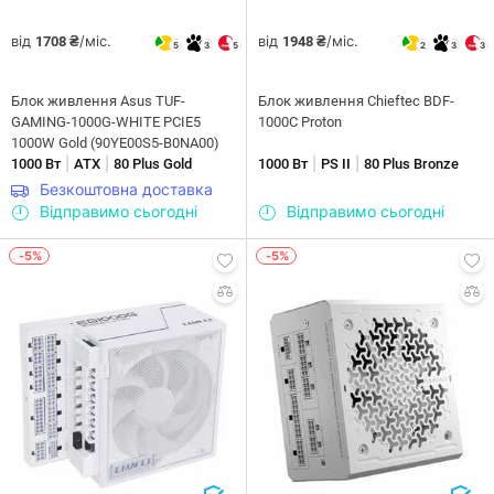
від
/міс.
від
/міс.
1708 ₴
1948 ₴
5
3
5
2
3
3
Блок живлення Asus TUF-
Блок живлення Chieftec BDF-
GAMING-1000G-WHITE PCIE5
1000C Proton
1000W Gold (90YE00S5-B0NA00)
|
|
|
|
1000 Вт
ATX
80 Plus Gold
1000 Вт
PS II
80 Plus Bronze
Безкоштовна доставка
Відправимо сьогодні
Відправимо сьогодні
-5%
-5%