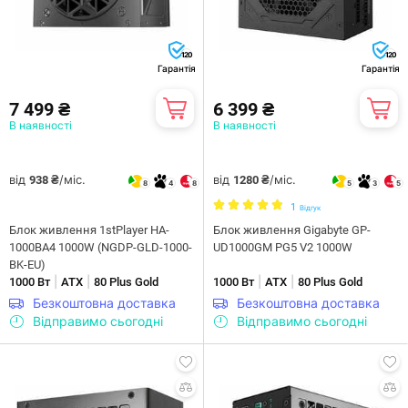
120
120
Гарантія
Гарантія
7 499 ₴
6 399 ₴
В наявності
В наявності
від
/міс.
від
/міс.
938 ₴
1280 ₴
8
4
8
5
3
5
1
Відгук
Блок живлення 1stPlayer HA-
Блок живлення Gigabyte GP-
1000BA4 1000W (NGDP-GLD-1000-
UD1000GM PG5 V2 1000W
BK-EU)
|
|
|
|
1000 Вт
ATX
80 Plus Gold
1000 Вт
ATX
80 Plus Gold
Безкоштовна доставка
Безкоштовна доставка
Відправимо сьогодні
Відправимо сьогодні