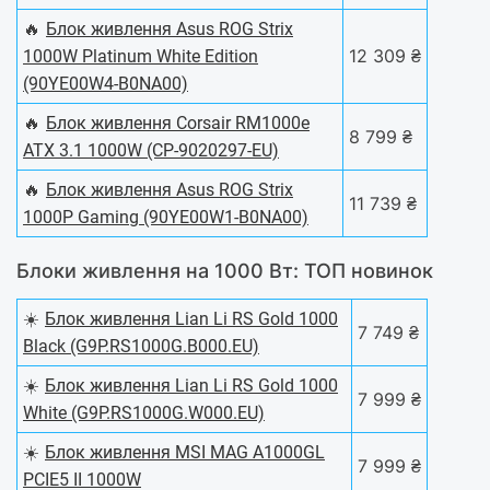
🔥
Блок живлення Asus ROG Strix
12 309 ₴
1000W Platinum White Edition
(90YE00W4-B0NA00)
🔥
Блок живлення Corsair RM1000e
8 799 ₴
ATX 3.1 1000W (CP-9020297-EU)
🔥
Блок живлення Asus ROG Strix
11 739 ₴
1000P Gaming (90YE00W1-B0NA00)
Блоки живлення на 1000 Вт: ТОП новинок
☀️
Блок живлення Lian Li RS Gold 1000
7 749 ₴
Black (G9P.RS1000G.B000.EU)
☀️
Блок живлення Lian Li RS Gold 1000
7 999 ₴
White (G9P.RS1000G.W000.EU)
☀️
Блок живлення MSI MAG A1000GL
7 999 ₴
PCIE5 II 1000W