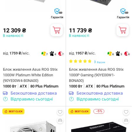
120
120
Гарантія
Гарантія
12 309 ₴
11 739 ₴
В наявності
В наявності
від
/міс.
від
/міс.
1759 ₴
1957 ₴
7
4
7
6
3
6
3
Відгуки
Блок живлення Asus ROG Strix
Блок живлення Asus ROG Strix
1000W Platinum White Edition
1000P Gaming (90YE00W1-
(90YE00W4-B0NA00)
B0NA00)
|
|
|
|
1000 Вт
ATX
80 Plus Platinum
1000 Вт
ATX
80 Plus Platinum
Безкоштовна доставка
Безкоштовна доставка
Відправимо сьогодні
Відправимо сьогодні
-5%
BEST CLICK
BEST CLICK