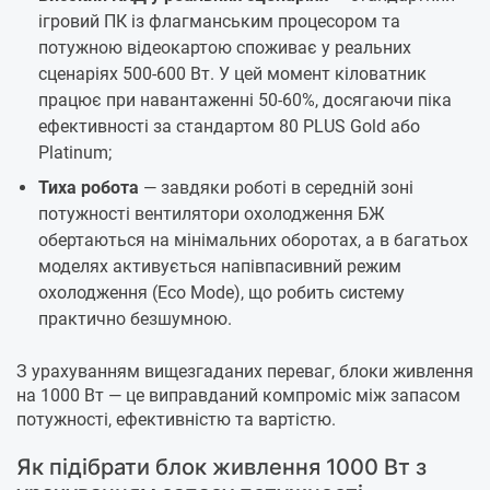
ігровий ПК із флагманським процесором та
потужною відеокартою споживає у реальних
сценаріях 500-600 Вт. У цей момент кіловатник
працює при навантаженні 50-60%, досягаючи піка
ефективності за стандартом 80 PLUS Gold або
Platinum;
Тиха робота
— завдяки роботі в середній зоні
потужності вентилятори охолодження БЖ
обертаються на мінімальних оборотах, а в багатьох
моделях активується напівпасивний режим
охолодження (Eco Mode), що робить систему
практично безшумною.
З урахуванням вищезгаданих переваг, блоки живлення
на 1000 Вт — це виправданий компроміс між запасом
потужності, ефективністю та вартістю.
Як підібрати блок живлення 1000 Вт з