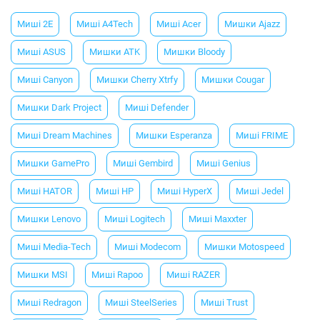
Миші 2E
Миші A4Tech
Миші Acer
Мишки Ajazz
Миші ASUS
Мишки ATK
Мишки Bloody
Миші Canyon
Мишки Cherry Xtrfy
Мишки Cougar
Мишки Dark Project
Миші Defender
Миші Dream Machines
Мишки Esperanza
Миші FRIME
Мишки GamePro
Миші Gembird
Миші Genius
Миші HATOR
Миші HP
Миші HyperX
Миші Jedel
Мишки Lenovo
Миші Logitech
Миші Maxxter
Миші Media-Tech
Миші Modecom
Мишки Motospeed
Мишки MSI
Миші Rapoo
Миші RAZER
Миші Redragon
Миші SteelSeries
Миші Trust