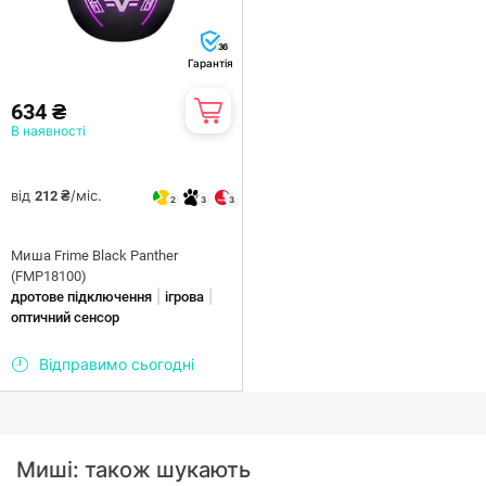
36
Гарантія
634 ₴
В наявності
від
/міс.
212 ₴
2
3
3
Миша Frime Black Panther
(FMP18100)
|
|
дротове підключення
ігрова
оптичний сенсор
Відправимо сьогодні
Миші: також шукають