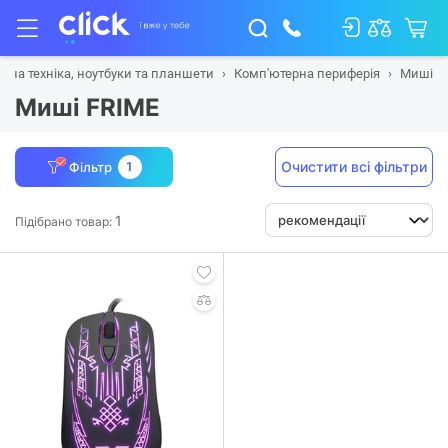
рна техніка, ноутбуки та планшети
Комп'ютерна периферія
Миші
Миші FRIME
Очистити всі фільтри
Фільтр
1
1
Підібрано товар: