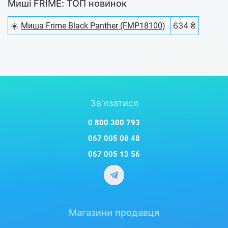
Миші FRIME: ТОП новинок
☀️
634 ₴
Миша Frime Black Panther (FMP18100)
Зв'язатися
0 800 300 793
067 005 08 48
067 005 13 56
Магазини продавця