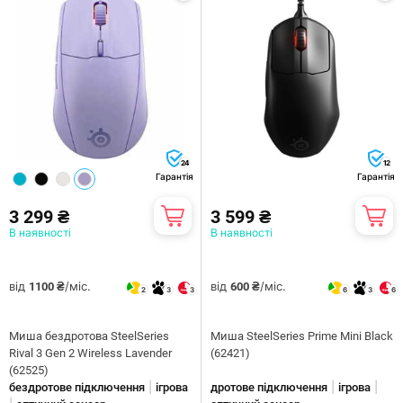
24
12
Гарантія
Гарантія
3 299 ₴
3 599 ₴
В наявності
В наявності
від
/міс.
від
/міс.
1100 ₴
600 ₴
2
3
3
6
3
6
Миша бездротова SteelSeries
Миша SteelSeries Prime Mini Black
Rival 3 Gen 2 Wireless Lavender
(62421)
(62525)
|
|
|
бездротове підключення
ігрова
дротове підключення
ігрова