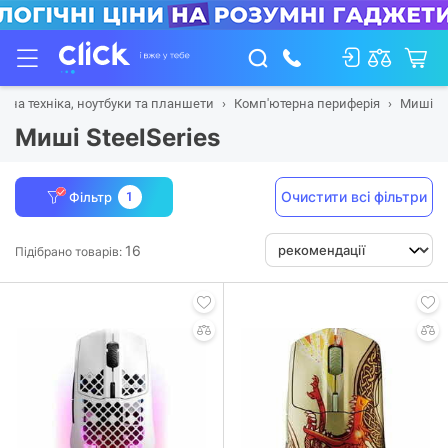
рна техніка, ноутбуки та планшети
Комп'ютерна периферія
Миші
Миші SteelSeries
Очистити всі фільтри
Фільтр
1
16
Підібрано товарів: