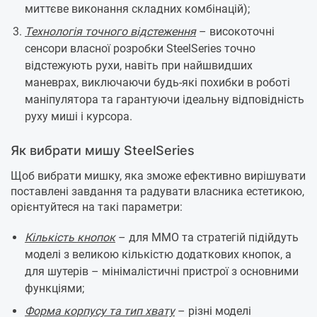
миттєве виконання складних комбінацій);
Технологія точного відстеження
– високоточні
сенсори власної розробки SteelSeries точно
відстежують рухи, навіть при найшвидших
маневрах, виключаючи будь-які похибки в роботі
маніпулятора та гарантуючи ідеальну відповідність
руху миші і курсора.
Як вибрати мишу SteelSeries
Щоб вибрати мишку, яка зможе ефективно вирішувати
поставлені завдання та радувати власника естетикою,
орієнтуйтеся на такі параметри:
Кількість кнопок
– для ММО та стратегій підійдуть
моделі з великою кількістю додаткових кнопок, а
для шутерів – мінімалістичні пристрої з основними
функціями;
Форма корпусу та тип хвату
– різні моделі