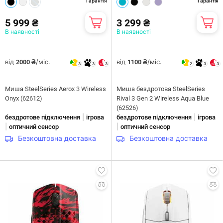
Гарантія
Гарантія
5 999 ₴
3 299 ₴
В наявності
В наявності
від
/міс.
від
/міс.
2000 ₴
1100 ₴
3
3
3
2
3
3
Миша SteelSeries Aerox 3 Wireless
Миша бездротова SteelSeries
Onyx (62612)
Rival 3 Gen 2 Wireless Aqua Blue
(62526)
|
|
бездротове підключення
ігрова
бездротове підключення
ігрова
|
|
оптичний сенсор
оптичний сенсор
Безкоштовна доставка
Безкоштовна доставка