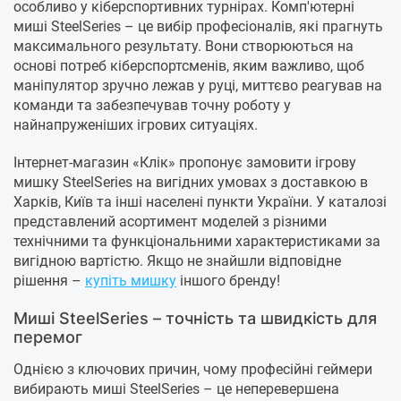
особливо у кіберспортивних турнірах. Комп'ютерні
миші SteelSeries – це вибір професіоналів, які прагнуть
максимального результату. Вони створюються на
основі потреб кіберспортсменів, яким важливо, щоб
маніпулятор зручно лежав у руці, миттєво реагував на
команди та забезпечував точну роботу у
найнапруженіших ігрових ситуаціях.
Інтернет-магазин «Клік» пропонує замовити ігрову
мишку SteelSeries на вигідних умовах з доставкою в
Харків, Київ та інші населені пункти України. У каталозі
представлений асортимент моделей з різними
технічними та функціональними характеристиками за
вигідною вартістю. Якщо не знайшли відповідне
рішення –
купіть мишку
іншого бренду!
Миші SteelSeries – точність та швидкість для
перемог
Однією з ключових причин, чому професійні геймери
вибирають миші SteelSeries – це неперевершена