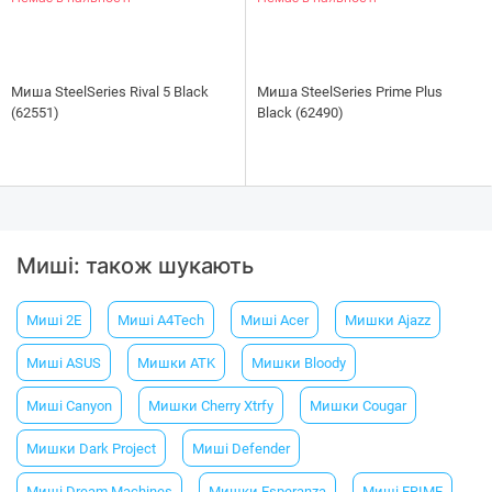
Миша SteelSeries Rival 5 Black
Миша SteelSeries Prime Plus
(62551)
Black (62490)
Миші: також шукають
Миші 2E
Миші A4Tech
Миші Acer
Мишки Ajazz
Миші ASUS
Мишки ATK
Мишки Bloody
Миші Canyon
Мишки Cherry Xtrfy
Мишки Cougar
Мишки Dark Project
Миші Defender
Миші Dream Machines
Мишки Esperanza
Миші FRIME