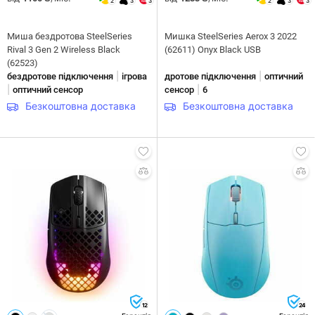
2
3
3
2
3
3
Миша бездротова SteelSeries
Мишка SteelSeries Aerox 3 2022
Rival 3 Gen 2 Wireless Black
(62611) Onyx Black USB
(62523)
|
|
бездротове підключення
ігрова
дротове підключення
оптичний
|
|
оптичний сенсор
сенсор
6
Безкоштовна доставка
Безкоштовна доставка
12
24