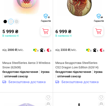
12
24
Гарантія
Гарантія
5 999 ₴
6 999 ₴
В наявності
В наявності
від
/міс.
від
/міс.
2000 ₴
2333 ₴
3
3
3
2
3
3
Миша SteelSeries Aerox 3 Wireless
Миша бездротова SteelSeries
Snow (62608)
CS2 Dragon Lore Edition (62614)
|
|
бездротове підключення
ігрова
бездротове підключення
ігрова
|
|
оптичний сенсор
оптичний сенсор
Безкоштовна доставка
Безкоштовна доставка