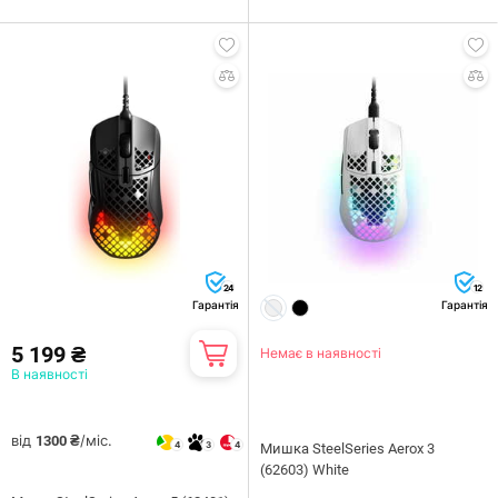
24
12
Гарантія
Гарантія
5 199 ₴
Немає в наявності
В наявності
від
/міс.
1300 ₴
4
3
4
Мишка SteelSeries Aerox 3
(62603) White