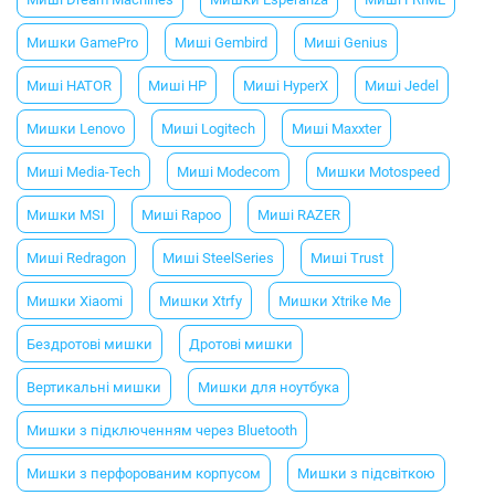
Мишки GamePro
Миші Gembird
Миші Genius
Миші HATOR
Миші HP
Миші HyperX
Миші Jedel
Мишки Lenovo
Миші Logitech
Миші Maxxter
Миші Media-Tech
Миші Modecom
Мишки Motospeed
Мишки MSI
Миші Rapoo
Миші RAZER
Миші Redragon
Миші SteelSeries
Миші Trust
Мишки Xiaomi
Мишки Xtrfy
Мишки Xtrike Me
Бездротові мишки
Дротові мишки
Вертикальні мишки
Мишки для ноутбука
Мишки з підключенням через Bluetooth
Мишки з перфорованим корпусом
Мишки з підсвіткою