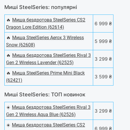
Миші SteelSeries: популярні
🔥
Миша бездротова SteelSeries CS2
6 999 ₴
Dragon Lore Edition (62614)
🔥
Миша SteelSeries Aerox 3 Wireless
5 999 ₴
Snow (62608)
🔥
Миша бездротова SteelSeries Rival 3
3 299 ₴
Gen 2 Wireless Lavender (62525)
🔥
Миша SteelSeries Prime Mini Black
3 599 ₴
(62421)
Миші SteelSeries: ТОП новинок
☀️
Миша бездротова SteelSeries Rival 3
3 299 ₴
Gen 2 Wireless Aqua Blue (62526)
☀️
Миша бездротова SteelSeries CS2
6 999 ₴