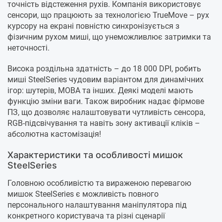
точність відстеження рухів. Компанія використовує
сенсори, що працюють за технологією TrueMove – рух
курсору на екрані повністю синхронізується з
фізичним рухом миші, що унеможливлює затримки та
неточності.
Висока роздільна здатність – до 18 000 DPI, робить
миші SteelSeries чудовим варіантом для динамічних
ігор: шутерів, MOBA та інших. Деякі моделі мають
функцію зміни ваги. Також виробник надає фірмове
ПЗ, що дозволяє налаштовувати чутливість сенсора,
RGB-підсвічування та навіть зону активації кліків –
абсолютна кастомізація!
Характеристики та особливості мишок
SteelSeries
Головною особливістю та вираженою перевагою
мишок SteelSeries є можливість повного
персонального налаштування маніпулятора під
конкретного користувача та різні сценарії