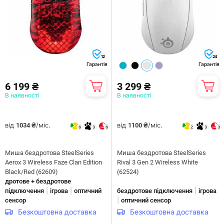
12
24
Гарантія
Гарантія
6 199 ₴
3 299 ₴
В наявності
В наявності
від
/міс.
від
/міс.
1034 ₴
1100 ₴
6
3
6
2
3
3
Миша бездротова SteelSeries
Миша бездротова SteelSeries
Aerox 3 Wireless Faze Clan Edition
Rival 3 Gen 2 Wireless White
Black/Red (62609)
(62524)
дротове + бездротове
|
|
|
підключення
ігрова
оптичний
бездротове підключення
ігрова
|
сенсор
оптичний сенсор
Безкоштовна доставка
Безкоштовна доставка