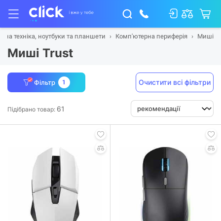
рна техніка, ноутбуки та планшети
Комп'ютерна периферія
Миші
Миші Trust
Очистити всі фільтри
Фільтр
1
61
Підібрано товар: