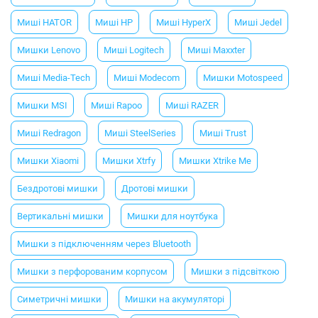
Миші HATOR
Миші HP
Миші HyperX
Миші Jedel
Мишки Lenovo
Миші Logitech
Миші Maxxter
Миші Media-Tech
Миші Modecom
Мишки Motospeed
Мишки MSI
Миші Rapoo
Миші RAZER
Миші Redragon
Миші SteelSeries
Миші Trust
Мишки Xiaomi
Мишки Xtrfy
Мишки Xtrike Me
Бездротові мишки
Дротові мишки
Вертикальні мишки
Мишки для ноутбука
Мишки з підключенням через Bluetooth
Мишки з перфорованим корпусом
Мишки з підсвіткою
Симетричні мишки
Мишки на акумуляторі