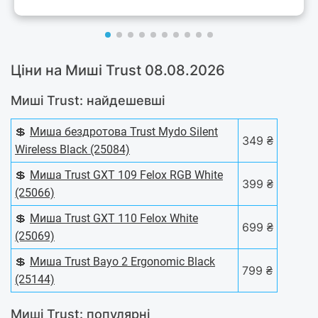
Ціни на Миші Trust 08.08.2026
Миші Trust: найдешевші
💲
Миша бездротова Trust Mydo Silent
349 ₴
Wireless Black (25084)
💲
Миша Trust GXT 109 Felox RGB White
399 ₴
(25066)
💲
Миша Trust GXT 110 Felox White
699 ₴
(25069)
💲
Миша Trust Bayo 2 Ergonomic Black
799 ₴
(25144)
Миші Trust: популярні