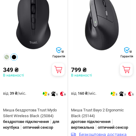
12
12
Гарантія
Гарантія
349 ₴
799 ₴
В наявності
В наявності
від
/міс.
від
/міс.
39 ₴
160 ₴
9
5
9
5
3
5
Миша бездротова Trust Mydo
Миша Trust Bayo 2 Ergonomic
Silent Wireless Black (25084)
Black (25144)
|
|
бездротове підключення
для
дротове підключення
|
|
ноутбука
оптичний сенсор
вертикальна
оптичний сенсор
Безкоштовна доставка