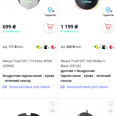
12
12
Гарантія
Гарантія
699 ₴
1 199 ₴
В наявності
В наявності
від
/міс.
від
/міс.
117 ₴
300 ₴
6
3
6
4
3
4
Миша Trust GXT 110 Felox White
Миша Trust GXT 926 Redex II
(25069)
Black (25126)
дротове + бездротове
|
|
|
бездротове підключення
ігрова
підключення
ігрова
оптичний
|
оптичний сенсор
сенсор
Безкоштовна доставка
Безкоштовна доставка