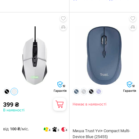
12
12
Гарантія
Гарантія
399 ₴
Немає в наявності
В наявності
від
/міс.
100 ₴
4
3
4
Миша Trust Yvi+ Compact Multi-
Device Blue (25455)