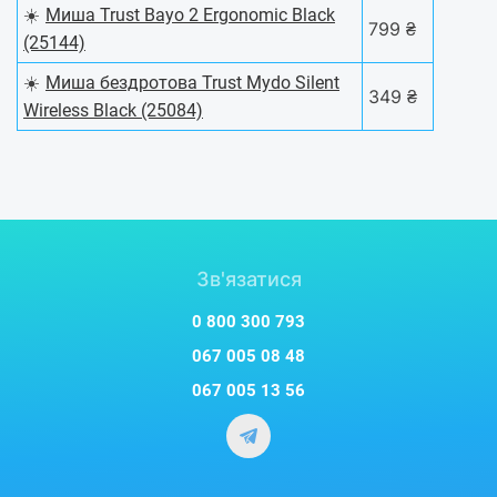
☀️
Миша Trust Bayo 2 Ergonomic Black
799 ₴
(25144)
☀️
Миша бездротова Trust Mydo Silent
349 ₴
Wireless Black (25084)
Зв'язатися
0 800 300 793
067 005 08 48
067 005 13 56