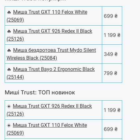
🔥
Миша Trust GXT 110 Felox White
699 ₴
(25069)
🔥
Миша Trust GXT 926 Redex II Black
1 199 ₴
(25126)
🔥
Миша бездротова Trust Mydo Silent
349 ₴
Wireless Black (25084)
🔥
Миша Trust Bayo 2 Ergonomic Black
799 ₴
(25144)
Миші Trust: ТОП новинок
☀️
Миша Trust GXT 926 Redex II Black
1 199 ₴
(25126)
☀️
Миша Trust GXT 110 Felox White
699 ₴
(25069)