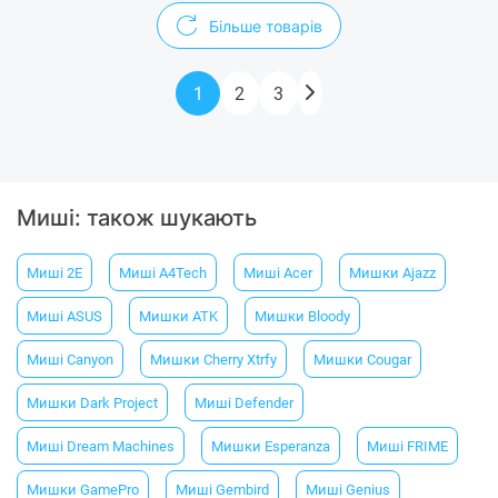
Більше товарів
1
2
3
Миші: також шукають
Миші 2E
Миші A4Tech
Миші Acer
Мишки Ajazz
Миші ASUS
Мишки ATK
Мишки Bloody
Миші Canyon
Мишки Cherry Xtrfy
Мишки Cougar
Мишки Dark Project
Миші Defender
Миші Dream Machines
Мишки Esperanza
Миші FRIME
Мишки GamePro
Миші Gembird
Миші Genius