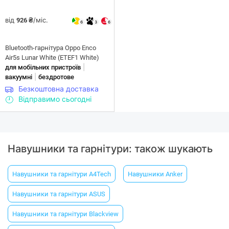
від
/міс.
926 ₴
6
3
6
Bluetooth-гарнітура Oppo Enco
Air5s Lunar White (ETEF1 White)
|
для мобільних пристроїв
|
вакуумні
бездротове
Безкоштовна доставка
Відправимо сьогодні
Навушники та гарнітури: також шукають
Навушники та гарнітури A4Tech
Навушники Anker
Навушники та гарнітури ASUS
Навушники та гарнітури Blackview