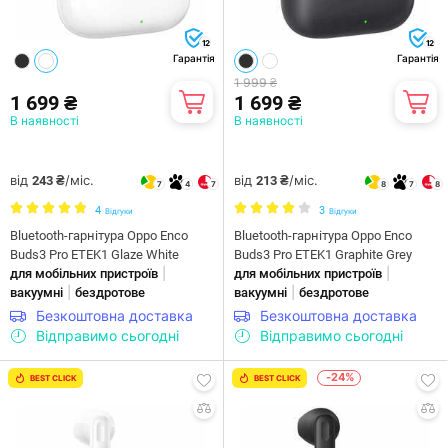
12
12
Гарантія
Гарантія
1 999 ₴
1 699 ₴
1 699 ₴
В наявності
В наявності
від
/міс.
від
/міс.
243 ₴
213 ₴
7
4
7
8
7
8
4
3
Відгуки
Відгуки
Bluetooth-гарнітура Oppo Enco
Bluetooth-гарнітура Oppo Enco
Buds3 Pro ETEK1 Glaze White
Buds3 Pro ETEK1 Graphite Grey
|
|
для мобільних пристроїв
для мобільних пристроїв
|
|
вакуумні
бездротове
вакуумні
бездротове
Безкоштовна доставка
Безкоштовна доставка
Відправимо сьогодні
Відправимо сьогодні
-24%
BEST CLICK
BEST CLICK