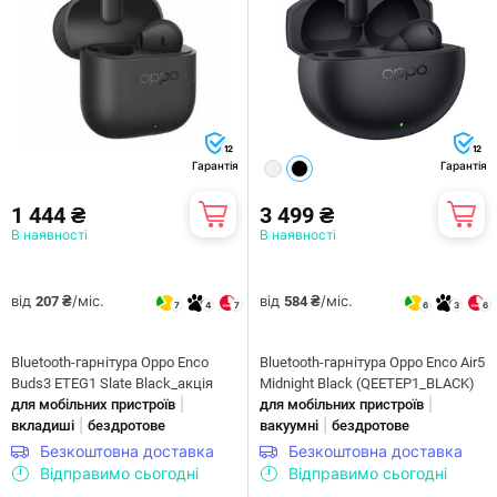
12
12
Гарантія
Гарантія
1 444 ₴
3 499 ₴
В наявності
В наявності
від
/міс.
від
/міс.
207 ₴
584 ₴
7
4
7
6
3
6
Bluetooth-гарнітура Oppo Enco
Bluetooth-гарнітура Oppo Enco Air5
Buds3 ETEG1 Slate Black_акція
Midnight Black (QEETEP1_BLACK)
|
|
для мобільних пристроїв
для мобільних пристроїв
|
|
вкладиші
бездротове
вакуумні
бездротове
Безкоштовна доставка
Безкоштовна доставка
Відправимо сьогодні
Відправимо сьогодні