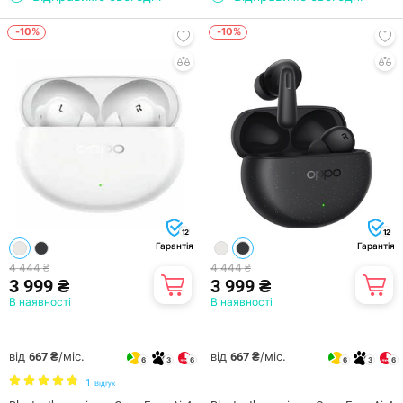
-10%
-10%
12
12
Гарантія
Гарантія
4 444 ₴
4 444 ₴
3 999 ₴
3 999 ₴
В наявності
В наявності
від
/міс.
від
/міс.
667 ₴
667 ₴
6
3
6
6
3
6
1
Відгук