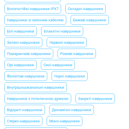
Вологостійкі навушники IPX7
Складні навушники
Навушники зі змінним кабелем
Бежеві навушники
Білі навушники
Блакитні навушники
Зелені навушники
Червоні навушники
Помаранчеві навушники
Рожеві навушники
Сірі навушники
Сині навушники
Фіолетові навушники
Чорні навушники
Внутрішньоканальні навушники
Навушники з потиличною дужкою
Закриті навушники
Відкриті навушники
Динамічні навушники
Стерео навушники
Моно навушники