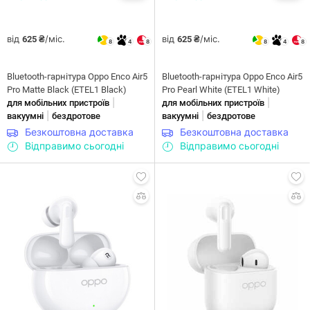
від
/міс.
від
/міс.
625 ₴
625 ₴
8
4
8
8
4
8
Bluetooth-гарнітура Oppo Enco Air5
Bluetooth-гарнітура Oppo Enco Air5
Pro Matte Black (ETEL1 Black)
Pro Pearl White (ETEL1 White)
|
|
для мобільних пристроїв
для мобільних пристроїв
|
|
вакуумні
бездротове
вакуумні
бездротове
Безкоштовна доставка
Безкоштовна доставка
Відправимо сьогодні
Відправимо сьогодні