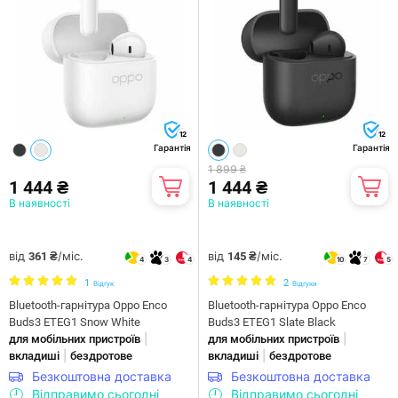
12
12
Гарантія
Гарантія
1 899 ₴
1 444 ₴
1 444 ₴
В наявності
В наявності
від
/міс.
від
/міс.
361 ₴
145 ₴
4
3
4
10
7
5
1
2
Відгук
Відгуки
Bluetooth-гарнітура Oppo Enco
Bluetooth-гарнітура Oppo Enco
Buds3 ETEG1 Snow White
Buds3 ETEG1 Slate Black
|
|
для мобільних пристроїв
для мобільних пристроїв
|
|
вкладиші
бездротове
вкладиші
бездротове
Безкоштовна доставка
Безкоштовна доставка
Відправимо сьогодні
Відправимо сьогодні