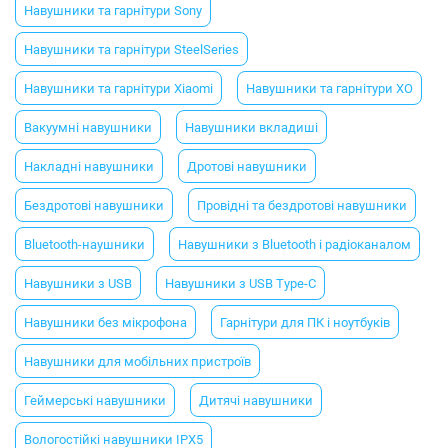
Навушники та гарнітури Sony
Навушники та гарнітури SteelSeries
Навушники та гарнітури Xiaomi
Навушники та гарнітури XO
Вакуумні навушники
Навушники вкладиші
Накладні навушники
Дротові навушники
Бездротові навушники
Провідні та бездротові навушники
Bluetooth-наушники
Навушники з Bluetooth і радіоканалом
Навушники з USB
Навушники з USB Type-C
Навушники без мікрофона
Гарнітури для ПК і ноутбуків
Навушники для мобільних пристроїв
Геймерські навушники
Дитячі навушники
Вологостійкі навушники IPX5