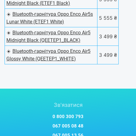
Midnight Black (ETEF1 Black)
☀️
Bluetooth-гарнітура Oppo Enco Air5s
5 555 ₴
Lunar White (ETEF1 White)
☀️
Bluetooth-гарнітура Oppo Enco Air5
3 499 ₴
Midnight Black (QEETEP1_BLACK)
☀️
Bluetooth-гарнітура Oppo Enco Air5
3 499 ₴
Glossy White (QEETEP1_WHITE)
Зв'язатися
0 800 300 793
067 005 08 48
067 005 13 56