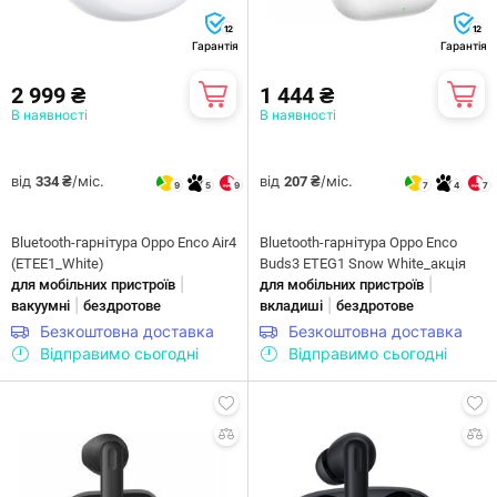
12
12
Гарантія
Гарантія
2 999 ₴
1 444 ₴
В наявності
В наявності
від
/міс.
від
/міс.
334 ₴
207 ₴
9
5
9
7
4
7
Bluetooth-гарнітура Oppo Enco Air4
Bluetooth-гарнітура Oppo Enco
(ETEE1_White)
Buds3 ETEG1 Snow White_акція
|
|
для мобільних пристроїв
для мобільних пристроїв
|
|
вакуумні
бездротове
вкладиші
бездротове
Безкоштовна доставка
Безкоштовна доставка
Відправимо сьогодні
Відправимо сьогодні