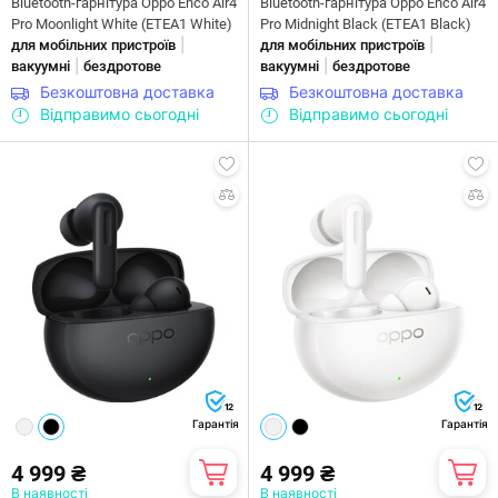
Bluetooth-гарнітура Oppo Enco Air4
Bluetooth-гарнітура Oppo Enco Air4
Pro Moonlight White (ETEA1 White)
Pro Midnight Black (ETEA1 Black)
|
|
для мобільних пристроїв
для мобільних пристроїв
|
|
вакуумні
бездротове
вакуумні
бездротове
Безкоштовна доставка
Безкоштовна доставка
Відправимо сьогодні
Відправимо сьогодні
12
12
Гарантія
Гарантія
4 999 ₴
4 999 ₴
В наявності
В наявності