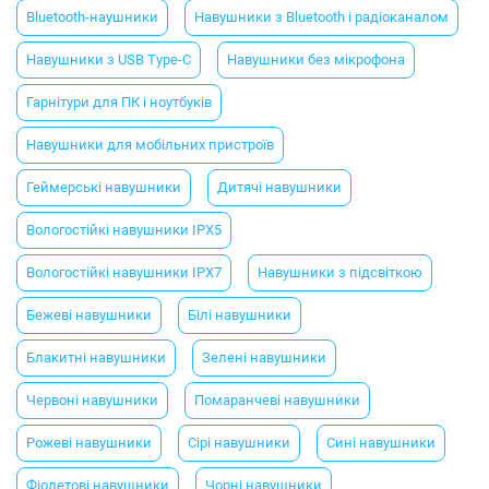
Bluetooth-наушники
Навушники з Bluetooth і радіоканалом
Навушники з USB Type-C
Навушники без мікрофона
Гарнітури для ПК і ноутбуків
Навушники для мобільних пристроїв
Геймерські навушники
Дитячі навушники
Вологостійкі навушники IPX5
Вологостійкі навушники IPX7
Навушники з підсвіткою
Бежеві навушники
Білі навушники
Блакитні навушники
Зелені навушники
Червоні навушники
Помаранчеві навушники
Рожеві навушники
Сірі навушники
Сині навушники
Фіолетові навушники
Чорні навушники