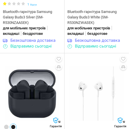
1
Відгук
Bluetooth-гарнітура Samsung
Bluetooth-гарнітура Samsung
Galaxy Buds3 Silver (SM-
Galaxy Buds3 White (SM-
R530NZAASEK)
R530NZWASEK)
|
|
для мобільних пристроїв
для мобільних пристроїв
|
|
вкладиші
бездротове
вкладиші
бездротове
Безкоштовна доставка
Безкоштовна доставка
Відправимо сьогодні
Відправимо сьогодні
12
12
Гарантія
Гарантія