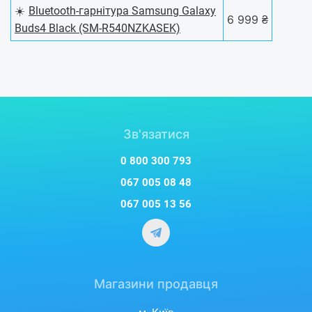
☀️
Bluetooth-гарнітура Samsung Galaxy
6 999 ₴
Buds4 Black (SM-R540NZKASEK)
Зв'язатися
0 800 300 793
067 005 08 48
067 005 13 56
Магазини продавця