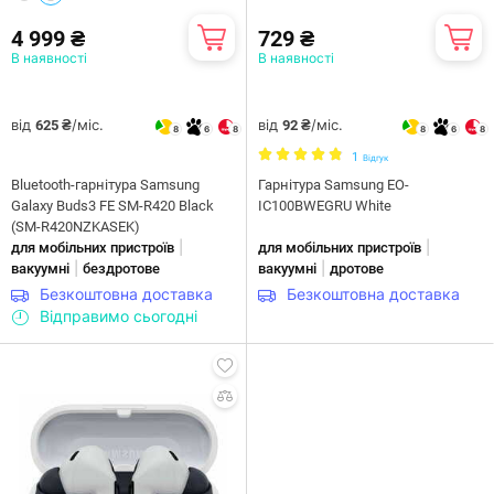
4 999 ₴
729 ₴
В наявності
В наявності
від
/міс.
від
/міс.
625 ₴
92 ₴
8
6
8
8
6
8
1
Відгук
Bluetooth-гарнітура Samsung
Гарнітура Samsung EO-
Galaxy Buds3 FE SM-R420 Black
IC100BWEGRU White
(SM-R420NZKASEK)
|
|
для мобільних пристроїв
для мобільних пристроїв
|
|
вакуумні
бездротове
вакуумні
дротове
Безкоштовна доставка
Безкоштовна доставка
Відправимо сьогодні