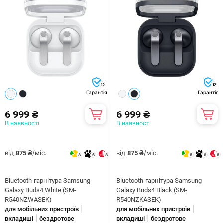
12
12
Гарантія
Гарантія
6 999 ₴
6 999 ₴
В наявності
В наявності
від
/міс.
від
/міс.
875 ₴
875 ₴
8
6
8
8
6
8
Bluetooth-гарнітура Samsung
Bluetooth-гарнітура Samsung
Galaxy Buds4 White (SM-
Galaxy Buds4 Black (SM-
R540NZWASEK)
R540NZKASEK)
|
|
для мобільних пристроїв
для мобільних пристроїв
|
|
вкладиші
бездротове
вкладиші
бездротове