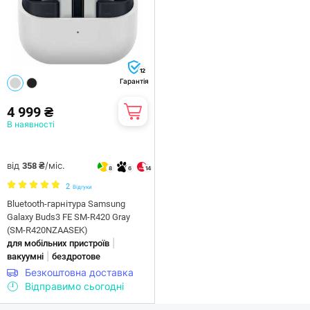
12
Гарантія
4 999 ₴
В наявності
від
/міс.
358 ₴
8
6
14
2
Відгуки
Bluetooth-гарнітура Samsung
Galaxy Buds3 FE SM-R420 Gray
(SM-R420NZAASEK)
|
для мобільних пристроїв
|
вакуумні
бездротове
Безкоштовна доставка
Відправимо сьогодні