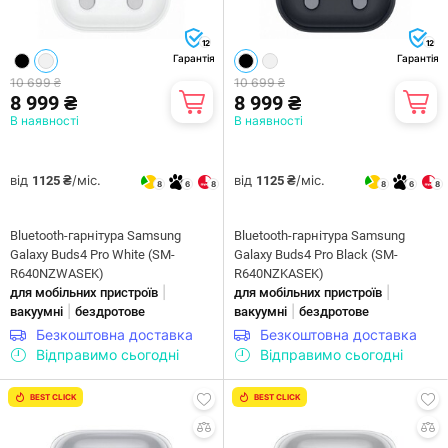
12
12
Гарантія
Гарантія
10 699 ₴
10 699 ₴
8 999 ₴
8 999 ₴
В наявності
В наявності
від
/міс.
від
/міс.
1125 ₴
1125 ₴
8
6
8
8
6
8
Bluetooth-гарнітура Samsung
Bluetooth-гарнітура Samsung
Galaxy Buds4 Pro White (SM-
Galaxy Buds4 Pro Black (SM-
R640NZWASEK)
R640NZKASEK)
|
|
для мобільних пристроїв
для мобільних пристроїв
|
|
вакуумні
бездротове
вакуумні
бездротове
Безкоштовна доставка
Безкоштовна доставка
Відправимо сьогодні
Відправимо сьогодні
BEST CLICK
BEST CLICK