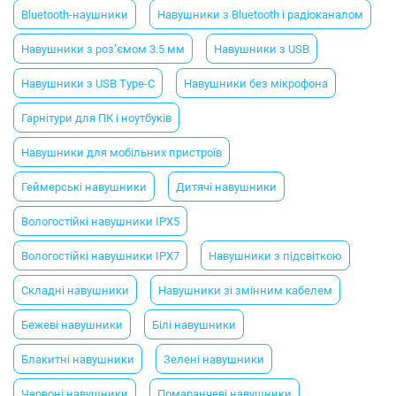
Bluetooth-наушники
Навушники з Bluetooth і радіоканалом
Навушники з роз’ємом 3.5 мм
Навушники з USB
Навушники з USB Type-C
Навушники без мікрофона
Гарнітури для ПК і ноутбуків
Навушники для мобільних пристроїв
Геймерські навушники
Дитячі навушники
Вологостійкі навушники IPX5
Вологостійкі навушники IPX7
Навушники з підсвіткою
Складні навушники
Навушники зі змінним кабелем
Бежеві навушники
Білі навушники
Блакитні навушники
Зелені навушники
Червоні навушники
Помаранчеві навушники