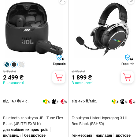
12
24
Гарантія
Гарантія
3 199 ₴
2 499 ₴
2 499 ₴
1 899 ₴
В наявності
В наявності
від
/міс.
від
/міс.
167 ₴
475 ₴
5
3
15
4
3
4
Bluetooth-гарнітура JBL Tune Flex
Гарнiтура Hator Hypergang 3 Hi-
Black (JBLTFLEXBLK)
Res Black (ESH50)
|
для мобільних пристроїв
|
|
|
вкладиші
бездротове
геймерські
накладні
дротове