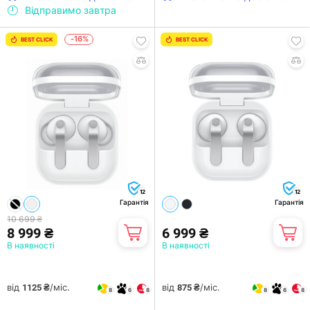
Відправимо завтра
-16%
BEST CLICK
BEST CLICK
12
12
Гарантія
Гарантія
10 699 ₴
8 999 ₴
6 999 ₴
В наявності
В наявності
від
/міс.
від
/міс.
1125 ₴
875 ₴
8
6
8
8
6
8