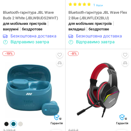
1
Відгук
Bluetooth-гарнітура JBL Wave
Bluetooth-гарнітура JBL Wave Flex
Buds 2 White (JBLWBUDS2WHT)
2 Blue (JBLWFLEX2BLU)
|
|
для мобільних пристроїв
для мобільних пристроїв
|
|
вакуумні
бездротове
вкладиші
бездротове
Безкоштовна доставка
Безкоштовна доставка
Відправимо завтра
Відправимо завтра
-19%
-8%
12
12
Гарантія
Гарантія
3 199 ₴
649 ₴