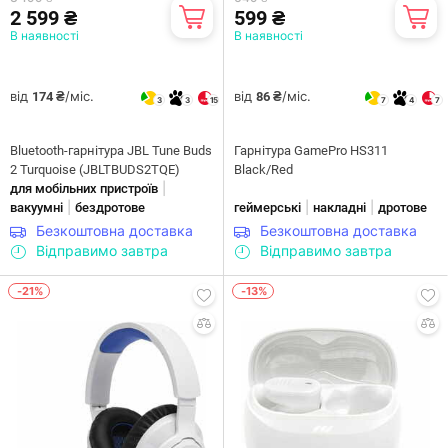
2 599 ₴
599 ₴
В наявності
В наявності
від
/міс.
від
/міс.
174 ₴
86 ₴
3
3
15
7
4
7
Bluetooth-гарнітура JBL Tune Buds
Гарнітура GamePro HS311
2 Turquoise (JBLTBUDS2TQE)
Black/Red
|
для мобільних пристроїв
|
|
|
вакуумні
бездротове
геймерські
накладні
дротове
Безкоштовна доставка
Безкоштовна доставка
Відправимо завтра
Відправимо завтра
-21%
-13%