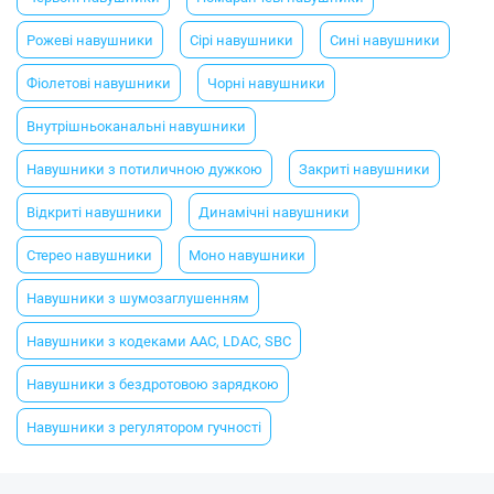
Рожеві навушники
Сірі навушники
Сині навушники
Фіолетові навушники
Чорні навушники
Внутрішньоканальні навушники
Навушники з потиличною дужкою
Закриті навушники
Відкриті навушники
Динамічні навушники
Стерео навушники
Моно навушники
Навушники з шумозаглушенням
Навушники з кодеками AAC, LDAC, SBC
Навушники з бездротовою зарядкою
Навушники з регулятором гучності