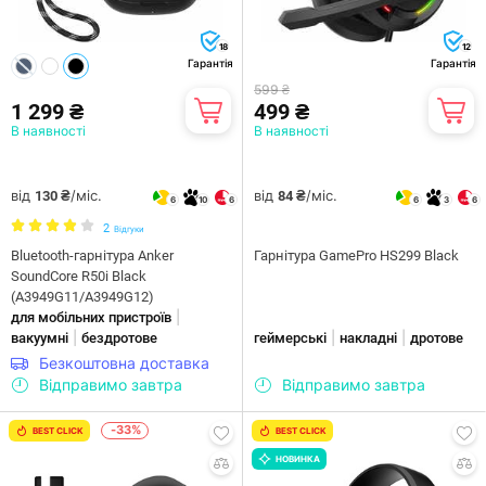
18
12
Гарантія
Гарантія
599 ₴
1 299 ₴
499 ₴
В наявності
В наявності
від
/міс.
від
/міс.
130 ₴
84 ₴
6
10
6
6
3
6
2
Відгуки
Bluetooth-гарнітура Anker
Гарнітура GamePro HS299 Black
SoundCore R50i Black
(A3949G11/A3949G12)
|
для мобільних пристроїв
|
|
|
вакуумні
бездротове
геймерські
накладні
дротове
Безкоштовна доставка
Відправимо завтра
Відправимо завтра
-33%
BEST CLICK
BEST CLICK
НОВИНКА