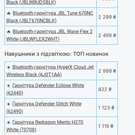
Black (JBLWBUDSBLK)
🔥
Bluetooth-гарнітура JBL Tune 670NC
2 299 ₴
Black (JBLT670NCBLK)
🔥
Bluetooth-гарнітура JBL Wave Flex 2
2 499 ₴
White (JBLWFLEX2WHT)
Навушники з підсвіткою: ТОП новинок
☀️
Bluetooth-гарнітура HyperX Cloud Jet
2 999 ₴
Wireless Black (AJ0T1AA)
☀️
Гарнітура Defender Eclipse White
822 ₴
(62440)
☀️
Гарнітура Defender Glitch White
1 123 ₴
(62490)
☀️
Гарнітура Redragon Mento H270
1 119 ₴
White (70708)