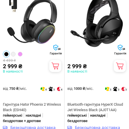
24
24
Гарантія
Гарантія
4 499 ₴
2 999 ₴
2 999 ₴
В наявності
В наявності
від
/міс.
від
/міс.
750 ₴
1000 ₴
4
3
4
3
3
3
Гарнiтура Hator Phoenix 2 Wireless
Bluetooth-гарнітура HyperX Cloud
Black (ESH40)
Jet Wireless Black (AJ0T1AA)
|
|
|
|
геймерські
накладні
геймерські
накладні
бездротове + дротове
бездротове
Безкоштовна доставка
Безкоштовна доставка