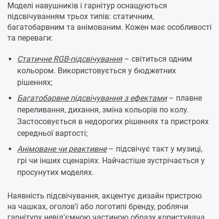
Моделі навушників і гарнітур оснащуються
підсвічуванням трьох типів: статичним,
багатобарвним та анімованим. Кожен має особливості
та переваги:
Статичне RGB-підсвічування
– світиться одним
кольором. Використовується у бюджетних
рішеннях;
Багатобарвне підсвічування з ефектами
– плавне
переливання, дихання, зміна кольорів по колу.
Застосовується в недорогих рішеннях та пристроях
середньої вартості;
Анімоване чи реактивне
– підсвічує такт у музиці,
грі чи інших сценаріях. Найчастіше зустрічається у
просунутих моделях.
Наявність підсвічування, акцентує дизайн пристрою
на чашках, оголов'ї або логотипі бренду, роблячи
гарнітуру невід'ємною частиною образу користувача.