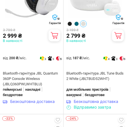
12
12
Гарантія
Гарантія
3 799 ₴
3 199 ₴
2 999 ₴
2 799 ₴
В наявності
В наявності
від
/міс.
від
/міс.
200 ₴
187 ₴
3
3
15
4
3
15
Bluetooth-гарнiтура JBL Quantum
Bluetooth-гарнітура JBL Tune Buds
360P Console Wireless
2 White (JBLTBUDS2WHT)
(JBLQ360PWLWHTBLU)
|
|
|
геймерські
накладні
для мобільних пристроїв
|
бездротове
вакуумні
бездротове
Безкоштовна доставка
Безкоштовна доставка
Відправимо завтра
-22%
-24%