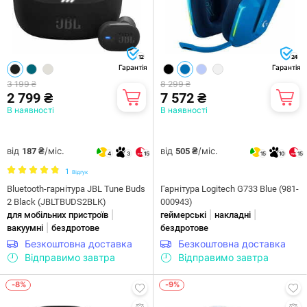
12
24
Гарантія
Гарантія
3 199 ₴
8 299 ₴
2 799 ₴
7 572 ₴
В наявності
В наявності
від
/міс.
від
/міс.
187 ₴
505 ₴
4
3
15
15
10
15
1
Відгук
Bluetooth-гарнітура JBL Tune Buds
Гарнітура Logitech G733 Blue (981-
2 Black (JBLTBUDS2BLK)
000943)
|
|
|
для мобільних пристроїв
геймерські
накладні
|
вакуумні
бездротове
бездротове
Безкоштовна доставка
Безкоштовна доставка
Відправимо завтра
Відправимо завтра
-8%
-9%