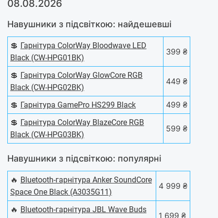
08.08.2026
Навушники з підсвіткою: найдешевші
💲
Гарнітура СolorWay Bloodwave LED
399 ₴
Black (CW-HPG01BK)
💲
Гарнітура СolorWay GlowCore RGB
449 ₴
Black (CW-HPG02BK)
💲
499 ₴
Гарнітура GamePro HS299 Black
💲
Гарнітура СolorWay BlazeCore RGB
599 ₴
Black (CW-HPG03BK)
Навушники з підсвіткою: популярні
🔥
Bluetooth-гарнітура Anker SoundCore
4 999 ₴
Space One Black (A3035G11)
🔥
Bluetooth-гарнітура JBL Wave Buds
1 699 ₴