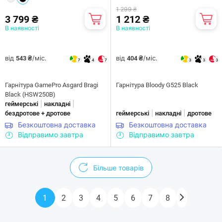
1 299 ₴
3 799 ₴
1 212 ₴
В наявності
В наявності
від
/міс.
від
/міс.
543 ₴
404 ₴
7
4
7
3
3
3
Гарнітура GamePro Asgard Bragi
Гарнітура Bloody G525 Black
Black (HSW250B)
|
|
геймерські
накладні
|
|
бездротове + дротове
геймерські
накладні
дротове
Безкоштовна доставка
Безкоштовна доставка
Відправимо завтра
Відправимо завтра
Більше товарів
1
2
3
4
5
6
7
8