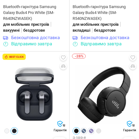
Bluetooth-гарнітура Samsung
Bluetooth-гарнітура Samsung
Galaxy Buds4 Pro White (SM-
Galaxy Buds4 White (SM-
R640NZWASEK)
R540NZWASEK)
|
|
для мобільних пристроїв
для мобільних пристроїв
|
|
вакуумні
бездротове
вкладиші
бездротове
Безкоштовна доставка
Безкоштовна доставка
Відправимо завтра
Відправимо завтра
-28%
BEST CLICK
12
12
Гарантія
Гарантія
3 189 ₴