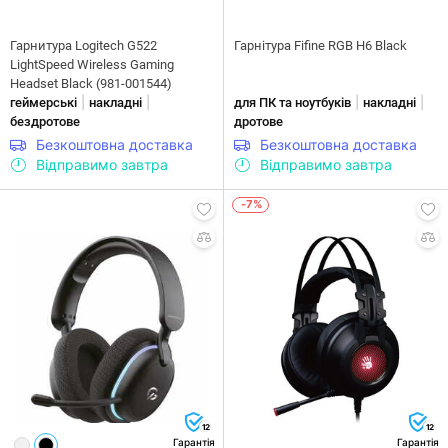
Гарнитура Logitech G522
Гарнітура Fifine RGB H6 Black
LightSpeed Wireless Gaming
Headset Black (981-001544)
|
|
|
|
геймерські
накладні
для ПК та ноутбуків
накладні
бездротове
дротове
Безкоштовна доставка
Безкоштовна доставка
Відправимо завтра
Відправимо завтра
-7%
12
12
Гарантія
Гарантія