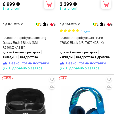
6 999 ₴
2 299 ₴
В наявності
В наявності
від
/міс.
від
/міс.
875 ₴
154 ₴
8
6
8
3
3
15
1
Відгук
Bluetooth-гарнітура Samsung
Bluetooth-гарнітура JBL Tune
Galaxy Buds4 Black (SM-
670NC Black (JBLT670NCBLK)
R540NZKASEK)
|
|
для мобільних пристроїв
для мобільних пристроїв
|
|
вкладиші
бездротове
накладні
бездротове + дротове
Безкоштовна доставка
Безкоштовна доставка
Відправимо завтра
Відправимо завтра
-13%
-9%