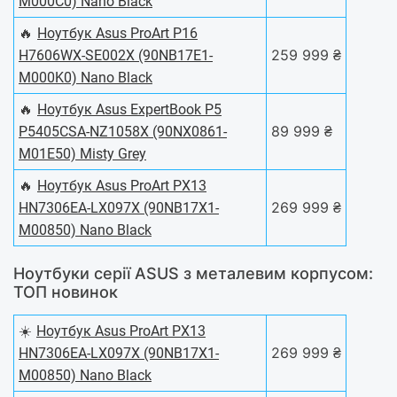
M000C0) Nano Black
🔥
Ноутбук Asus ProArt P16
259 999 ₴
H7606WX-SE002X (90NB17E1-
M000K0) Nano Black
🔥
Ноутбук Asus ExpertBook P5
89 999 ₴
P5405CSA-NZ1058X (90NX0861-
M01E50) Misty Grey
🔥
Ноутбук Asus ProArt PX13
269 999 ₴
HN7306EA-LX097X (90NB17X1-
M00850) Nano Black
Ноутбуки серії ASUS з металевим корпусом:
ТОП новинок
☀️
Ноутбук Asus ProArt PX13
269 999 ₴
HN7306EA-LX097X (90NB17X1-
M00850) Nano Black