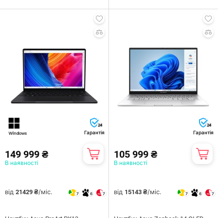
24
24
Гарантія
Гарантія
149 999 ₴
105 999 ₴
В наявності
В наявності
від
/міс.
від
/міс.
21429 ₴
15143 ₴
7
6
7
7
6
7