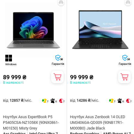
36
24
Гарантія
Гарантія
89 999 ₴
99 999 ₴
В наявності
В наявності
від
/міс.
від
/міс.
12857 ₴
14286 ₴
7
6
7
7
6
7
Ноутбук Asus ExpertBook P5
Ноутбук Asus Zenbook 14 OLED
P5405CSA-NZ1058X (90NX0861-
UM3406GA-QD009 (90NB17R1-
M01E50) Misty Grey
M000B0) Jade Black
|
|
Arc Graphics
Intel Core Ultra 7
Radeon Graphics
AMD Ryzen AI 7