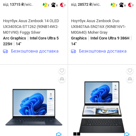
від
/міс.
від
/міс.
13715 ₴
28572 ₴
7
6
7
7
6
7
Ноутбук Asus Zenbook 14 OLED
Ноутбук Asus Zenbook Duo
UX3405CA-ST1262 (90NB14W2-
UX8407AA-SN216X (90NB16V1-
M01V90) Foggy Silver
M00A40) Moher Gray
|
|
|
Arc Graphics
Intel Core Ultra 5
Graphics
Intel Core Ultra 9 386H
|
225H
14"
14"
Безкоштовна доставка
Безкоштовна доставка