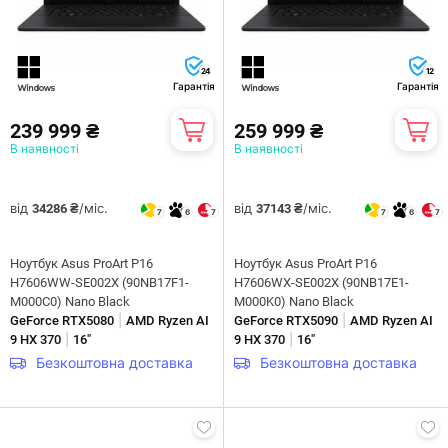
24
12
Гарантія
Гарантія
239 999 ₴
259 999 ₴
В наявності
В наявності
від
/міс.
від
/міс.
34286 ₴
37143 ₴
7
6
7
7
6
7
Ноутбук Asus ProArt P16
Ноутбук Asus ProArt P16
H7606WW-SE002X (90NB17F1-
H7606WX-SE002X (90NB17E1-
M000C0) Nano Black
M000K0) Nano Black
|
|
GeForce RTX5080
AMD Ryzen AI
GeForce RTX5090
AMD Ryzen AI
|
|
9 HX 370
16"
9 HX 370
16"
Безкоштовна доставка
Безкоштовна доставка