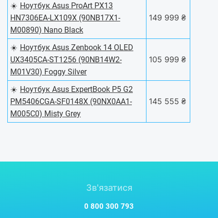
☀️
Ноутбук Asus ProArt PX13
149 999 ₴
HN7306EA-LX109X (90NB17X1-
M00890) Nano Black
☀️
Ноутбук Asus Zenbook 14 OLED
105 999 ₴
UX3405CA-ST1256 (90NB14W2-
M01V30) Foggy Silver
☀️
Ноутбук Asus ExpertBook P5 G2
145 555 ₴
PM5406CGA-SF0148X (90NX0AA1-
M005C0) Misty Grey
Зв'язатися
0 800 300 793