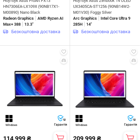
Ноутбук Asus ProArt PX13
Ноутбук Asus Zenbook 14 OLED
HN7306EA-LX109X (90NB17X1-
UX3405CA-ST1256 (90NB14W2-
M00890) Nano Black
M01V30) Foggy Silver
|
|
Radeon Graphics
AMD Ryzen AI
Arc Graphics
Intel Core Ultra 9
|
|
Max+ 388
13.3"
285H
14"
Безкоштовна доставка
Безкоштовна доставка
12
12
Гарантія
Гарантія
114 999 ₴
209 999 ₴