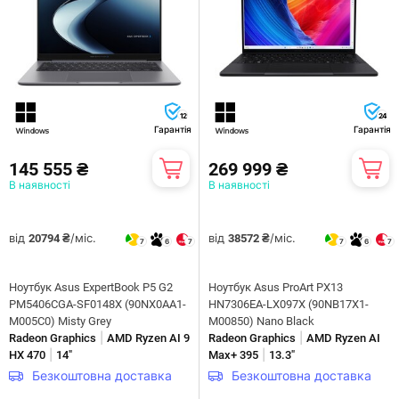
12
24
Гарантія
Гарантія
145 555 ₴
269 999 ₴
В наявності
В наявності
від
/міс.
від
/міс.
20794 ₴
38572 ₴
7
6
7
7
6
7
Ноутбук Asus ExpertBook P5 G2
Ноутбук Asus ProArt PX13
PM5406CGA-SF0148X (90NX0AA1-
HN7306EA-LX097X (90NB17X1-
M005C0) Misty Grey
M00850) Nano Black
|
|
Radeon Graphics
AMD Ryzen AI 9
Radeon Graphics
AMD Ryzen AI
|
|
HX 470
14"
Max+ 395
13.3"
Безкоштовна доставка
Безкоштовна доставка