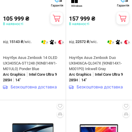
24
24
Гарантія
Гарантія
105 999 ₴
157 999 ₴
В наявності
В наявності
від
/міс.
від
/міс.
15143 ₴
22572 ₴
7
6
7
7
6
7
Ноутбук Asus Zenbook 14 OLED
Ноутбук Asus Zenbook Duo
UX3405CA-ST1248 (90NB14W1-
UX8406CA-QL047X (90NB14X1-
M01UL0) Ponder Blue
M001P0) Inkwell Gray
|
|
Arc Graphics
Intel Core Ultra 9
Arc Graphics
Intel Core Ultra 9
|
|
285H
14"
285H
14"
Безкоштовна доставка
Безкоштовна доставка