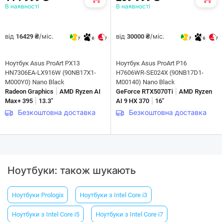
В наявності
В наявності
від
/міс.
від
/міс.
16429 ₴
30000 ₴
7
6
7
7
6
7
Ноутбук Asus ProArt PX13
Ноутбук Asus ProArt P16
HN7306EA-LX916W (90NB17X1-
H7606WR-SE024X (90NB17D1-
M000Y0) Nano Black
M00140) Nano Black
|
|
Radeon Graphics
AMD Ryzen AI
GeForce RTX5070Ti
AMD Ryzen
|
|
Max+ 395
13.3"
AI 9 HX 370
16"
Безкоштовна доставка
Безкоштовна доставка
Ноутбуки: також шукають
Ноутбуки Prologix
Ноутбуки з Intel Core i3
Ноутбуки з Intel Core i5
Ноутбуки з Intel Core i7