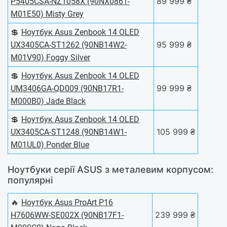
89 999 ₴
P5405CSA-NZ1058X (90NX0861-
M01E50) Misty Grey
💲
Ноутбук Asus Zenbook 14 OLED
95 999 ₴
UX3405CA-ST1262 (90NB14W2-
M01V90) Foggy Silver
💲
Ноутбук Asus Zenbook 14 OLED
99 999 ₴
UM3406GA-QD009 (90NB17R1-
M000B0) Jade Black
💲
Ноутбук Asus Zenbook 14 OLED
105 999 ₴
UX3405CA-ST1248 (90NB14W1-
M01UL0) Ponder Blue
Ноутбуки серії ASUS з металевим корпусом:
популярні
🔥
Ноутбук Asus ProArt P16
239 999 ₴
H7606WW-SE002X (90NB17F1-