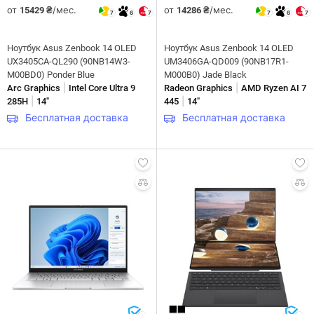
от
/мес.
от
/мес.
15429 ₴
14286 ₴
7
6
7
7
6
7
Ноутбук Asus Zenbook 14 OLED
Ноутбук Asus Zenbook 14 OLED
UX3405CA-QL290 (90NB14W3-
UM3406GA-QD009 (90NB17R1-
M00BD0) Ponder Blue
M000B0) Jade Black
|
|
Arc Graphics
Intel Core Ultra 9
Radeon Graphics
AMD Ryzen AI 7
|
|
285H
14"
445
14"
Бесплатная доставка
Бесплатная доставка