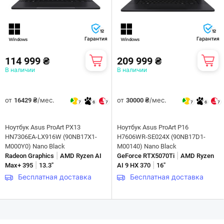
12
12
Гарантия
Гарантия
114 999 ₴
209 999 ₴
В наличии
В наличии
от
/мес.
от
/мес.
16429 ₴
30000 ₴
7
6
7
7
6
7
Ноутбук Asus ProArt PX13
Ноутбук Asus ProArt P16
HN7306EA-LX916W (90NB17X1-
H7606WR-SE024X (90NB17D1-
M000Y0) Nano Black
M00140) Nano Black
|
|
Radeon Graphics
AMD Ryzen AI
GeForce RTX5070Ti
AMD Ryzen
|
|
Max+ 395
13.3"
AI 9 HX 370
16"
Бесплатная доставка
Бесплатная доставка