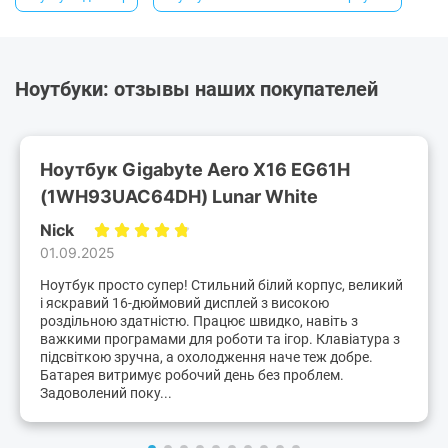
Ноутбуки: отзывы наших покупателей
Ноутбук Gigabyte Aero X16 EG61H
(1WH93UAC64DH) Lunar White
Nick
01.09.2025
Ноутбук просто супер! Стильний білий корпус, великий
і яскравий 16-дюймовий дисплей з високою
роздільною здатністю. Працює швидко, навіть з
важкими програмами для роботи та ігор. Клавіатура з
підсвіткою зручна, а охолодження наче теж добре.
Батарея витримує робочий день без проблем.
Задоволений поку...