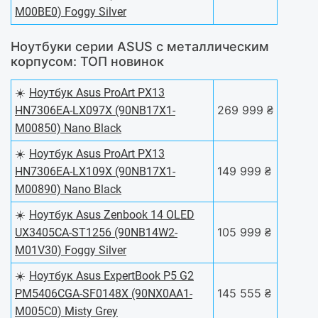
M00BE0) Foggy Silver
Ноутбуки серии ASUS с металлическим
корпусом: ТОП новинок
☀️
Ноутбук Asus ProArt PX13
269 999 ₴
HN7306EA-LX097X (90NB17X1-
M00850) Nano Black
☀️
Ноутбук Asus ProArt PX13
149 999 ₴
HN7306EA-LX109X (90NB17X1-
M00890) Nano Black
☀️
Ноутбук Asus Zenbook 14 OLED
105 999 ₴
UX3405CA-ST1256 (90NB14W2-
M01V30) Foggy Silver
☀️
Ноутбук Asus ExpertBook P5 G2
145 555 ₴
PM5406CGA-SF0148X (90NX0AA1-
M005C0) Misty Grey