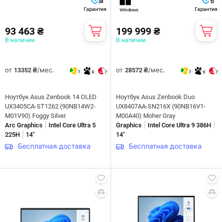
24
12
Гарантия
Гарантия
93 463 ₴
199 999 ₴
В наличии
В наличии
от
/мес.
от
/мес.
13352 ₴
28572 ₴
7
6
7
7
6
7
Ноутбук Asus Zenbook 14 OLED
Ноутбук Asus Zenbook Duo
UX3405CA-ST1262 (90NB14W2-
UX8407AA-SN216X (90NB16V1-
M01V90) Foggy Silver
M00A40) Moher Gray
|
|
|
Arc Graphics
Intel Core Ultra 5
Graphics
Intel Core Ultra 9 386H
|
225H
14"
14"
Бесплатная доставка
Бесплатная доставка