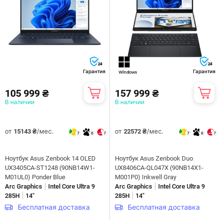
24
24
Гарантия
Гарантия
105 999 ₴
157 999 ₴
В наличии
В наличии
от
/мес.
от
/мес.
15143 ₴
22572 ₴
7
6
7
7
6
7
Ноутбук Asus Zenbook 14 OLED
Ноутбук Asus Zenbook Duo
UX3405CA-ST1248 (90NB14W1-
UX8406CA-QL047X (90NB14X1-
M01UL0) Ponder Blue
M001P0) Inkwell Gray
|
|
Arc Graphics
Intel Core Ultra 9
Arc Graphics
Intel Core Ultra 9
|
|
285H
14"
285H
14"
Бесплатная доставка
Бесплатная доставка