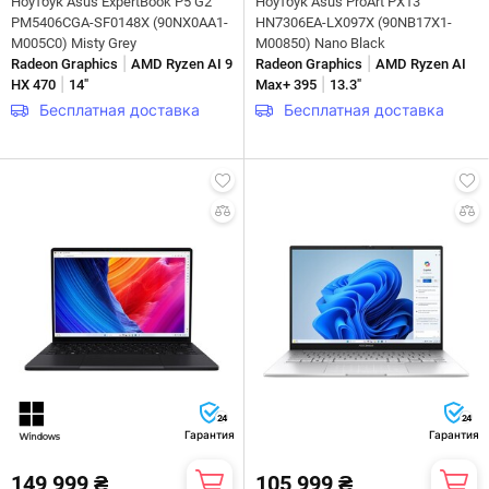
Ноутбук Asus ExpertBook P5 G2
Ноутбук Asus ProArt PX13
PM5406CGA-SF0148X (90NX0AA1-
HN7306EA-LX097X (90NB17X1-
M005C0) Misty Grey
M00850) Nano Black
|
|
Radeon Graphics
AMD Ryzen AI 9
Radeon Graphics
AMD Ryzen AI
|
|
HX 470
14"
Max+ 395
13.3"
Бесплатная доставка
Бесплатная доставка
24
24
Гарантия
Гарантия
149 999 ₴
105 999 ₴