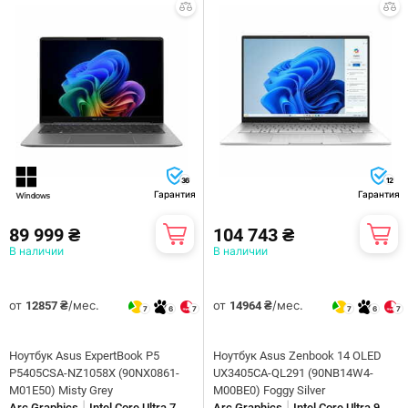
36
12
Гарантия
Гарантия
89 999 ₴
104 743 ₴
В наличии
В наличии
от
/мес.
от
/мес.
12857 ₴
14964 ₴
7
6
7
7
6
7
Ноутбук Asus ExpertBook P5
Ноутбук Asus Zenbook 14 OLED
P5405CSA-NZ1058X (90NX0861-
UX3405CA-QL291 (90NB14W4-
M01E50) Misty Grey
M00BE0) Foggy Silver
|
|
Arc Graphics
Intel Core Ultra 7
Arc Graphics
Intel Core Ultra 9