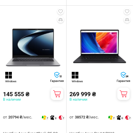
12
24
Гарантия
Гарантия
145 555 ₴
269 999 ₴
В наличии
В наличии
от
/мес.
от
/мес.
20794 ₴
38572 ₴
7
6
7
7
6
7