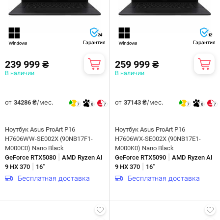
24
12
Гарантия
Гарантия
239 999 ₴
259 999 ₴
В наличии
В наличии
от
/мес.
от
/мес.
34286 ₴
37143 ₴
7
6
7
7
6
7
Ноутбук Asus ProArt P16
Ноутбук Asus ProArt P16
H7606WW-SE002X (90NB17F1-
H7606WX-SE002X (90NB17E1-
M000C0) Nano Black
M000K0) Nano Black
|
|
GeForce RTX5080
AMD Ryzen AI
GeForce RTX5090
AMD Ryzen AI
|
|
9 HX 370
16"
9 HX 370
16"
Бесплатная доставка
Бесплатная доставка