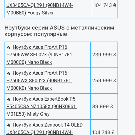
104 743 ₴
UX3405CA-QL291 (90NB14W4-
M00BE0) Foggy Silver
Ноутбуки серии ASUS с металлическим
корпусом: популярные
🔥
Ноутбук Asus ProArt P16
239 999 ₴
H7606WW-SE002X (90NB17F1-
M000C0) Nano Black
🔥
Ноутбук Asus ProArt P16
259 999 ₴
H7606WX-SE002X (90NB17E1-
M000K0) Nano Black
🔥
Ноутбук Asus ExpertBook P5
89 999 ₴
P5405CSA-NZ1058X (90NX0861-
M01E50) Misty Grey
🔥
Ноутбук Asus Zenbook 14 OLED
104 743 ₴
UX3405CA-QL291 (90NB14W4-