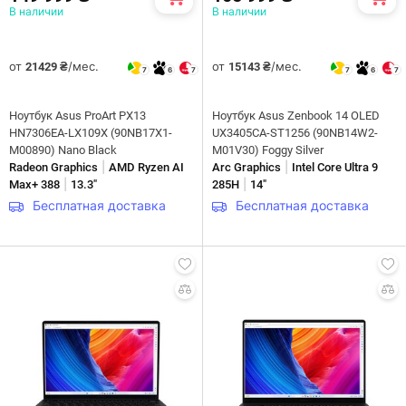
В наличии
В наличии
от
/мес.
от
/мес.
21429 ₴
15143 ₴
7
6
7
7
6
7
Ноутбук Asus ProArt PX13
Ноутбук Asus Zenbook 14 OLED
HN7306EA-LX109X (90NB17X1-
UX3405CA-ST1256 (90NB14W2-
M00890) Nano Black
M01V30) Foggy Silver
|
|
Radeon Graphics
AMD Ryzen AI
Arc Graphics
Intel Core Ultra 9
|
|
Max+ 388
13.3"
285H
14"
Бесплатная доставка
Бесплатная доставка