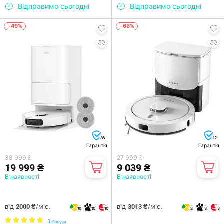
Відправимо сьогодні
Відправимо сьогодні
-49%
-68%
36
12
Гарантія
Гарантія
38 999 ₴
27 999 ₴
19 999 ₴
9 039 ₴
В наявності
В наявності
від
/міс.
від
/міс.
2000 ₴
3013 ₴
10
10
10
2
3
3
3
Відгуки