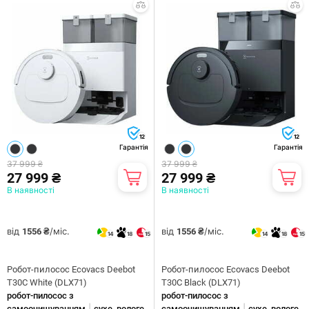
12
12
Гарантія
Гарантія
37 999 ₴
37 999 ₴
27 999 ₴
27 999 ₴
В наявності
В наявності
від
/міс.
від
/міс.
1556 ₴
1556 ₴
14
18
15
14
18
15
Робот-пилосос Ecovacs Deebot
Робот-пилосос Ecovacs Deebot
T30C White (DLX71)
T30C Black (DLX71)
робот-пилосос з
робот-пилосос з
|
|
самоочищуванням
сухе, вологе
самоочищуванням
сухе, вологе