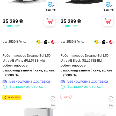
24
24
Гарантія
Гарантія
35 299 ₴
35 299 ₴
В наявності
В наявності
від
/міс.
від
/міс.
3530 ₴
3530 ₴
10
10
10
10
10
10
Робот-пилосос Dreame Bot L50
Робот-пилосос Dreame Bot L50
Ultra AE White (RLL51SE-wh)
Ultra AE Black (RLL51SE-BL)
робот-пилосос з
робот-пилосос з
|
|
самоочищуванням
сухе, вологе
самоочищуванням
сухе, вологе
|
|
25000 Па
25000 Па
Безкоштовна доставка
Безкоштовна доставка
Відправимо сьогодні
Відправимо сьогодні
-35%
BEST CLICK