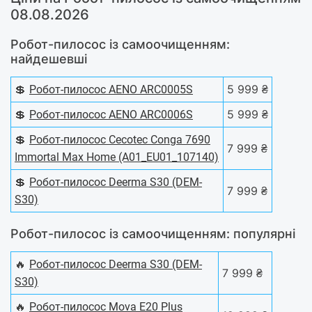
08.08.2026
Робот-пилосос із самоочищенням:
найдешевші
💲
5 999 ₴
Робот-пилосос AENO ARC0005S
💲
5 999 ₴
Робот-пилосос AENO ARC0006S
💲
Робот-пилосос Cecotec Conga 7690
7 999 ₴
Immortal Max Home (A01_EU01_107140)
💲
Робот-пилосос Deerma S30 (DEM-
7 999 ₴
S30)
Робот-пилосос із самоочищенням: популярні
🔥
Робот-пилосос Deerma S30 (DEM-
7 999 ₴
S30)
🔥
Робот-пилосос Mova E20 Plus