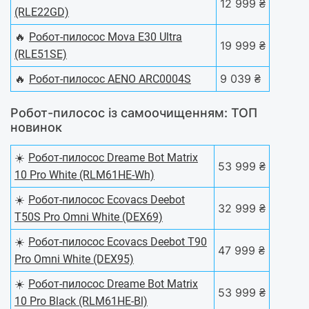
12 999 ₴
(RLE22GD)
🔥
Робот-пилосос Mova E30 Ultra
19 999 ₴
(RLE51SE)
🔥
9 039 ₴
Робот-пилосос AENO ARC0004S
Робот-пилосос із самоочищенням: ТОП
новинок
☀️
Робот-пилосос Dreame Bot Matrix
53 999 ₴
10 Pro White (RLM61HE-Wh)
☀️
Робот-пилосос Ecovacs Deebot
32 999 ₴
T50S Pro Omni White (DEX69)
☀️
Робот-пилосос Ecovacs Deebot T90
47 999 ₴
Pro Omni White (DEX95)
☀️
Робот-пилосос Dreame Bot Matrix
53 999 ₴
10 Pro Black (RLM61HE-Bl)