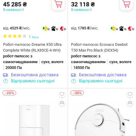
45 285 ₴
32 118 ₴
В наявності
В наявності
від
/міс.
від
/міс.
4529 ₴
1785 ₴
10
10
10
14
18
15
1
Відгук
Робот-пилосос Dreame X50 Ultra
Робот-пилосос Ecovacs Deebot
Complete White (RLX85CE-4-WH)
T50 Max Pro Black (DEX54)
робот-пилосос з
робот-пилосос з
|
|
самоочищуванням
сухе, вологе
самоочищуванням
сухе, вологе
|
|
20000 Па
18500 Па
Безкоштовна доставка
Безкоштовна доставка
Відправимо сьогодні
Відправимо сьогодні
-20%
-36%