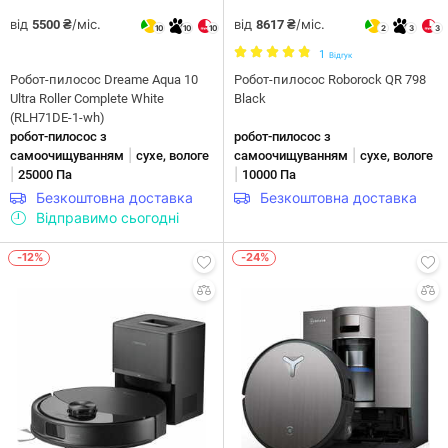
від
/міс.
від
/міс.
5500 ₴
8617 ₴
10
10
10
2
3
3
1
Відгук
Робот-пилосос Dreame Aqua 10
Робот-пилосос Roborock QR 798
Ultra Roller Complete White
Black
(RLH71DE-1-wh)
робот-пилосос з
робот-пилосос з
|
|
самоочищуванням
сухе, вологе
самоочищуванням
сухе, вологе
|
|
25000 Па
10000 Па
Безкоштовна доставка
Безкоштовна доставка
Відправимо сьогодні
-12%
-24%