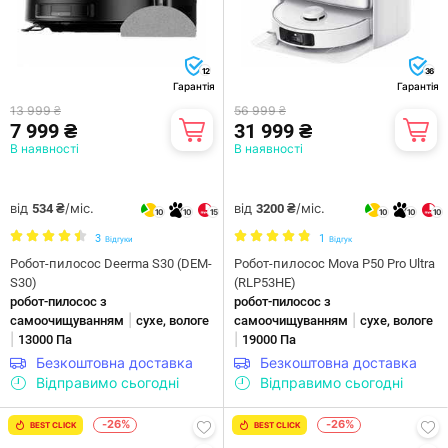
12
36
Гарантія
Гарантія
13 999 ₴
56 999 ₴
7 999 ₴
31 999 ₴
В наявності
В наявності
від
/міс.
від
/міс.
534 ₴
3200 ₴
10
10
15
10
10
10
3
1
Відгуки
Відгук
Робот-пилосос Deerma S30 (DEM-
Робот-пилосос Mova P50 Pro Ultra
S30)
(RLP53HE)
робот-пилосос з
робот-пилосос з
|
|
самоочищуванням
сухе, вологе
самоочищуванням
сухе, вологе
|
|
13000 Па
19000 Па
Безкоштовна доставка
Безкоштовна доставка
Відправимо сьогодні
Відправимо сьогодні
-26%
-26%
BEST CLICK
BEST CLICK