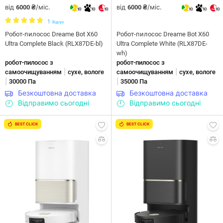
від
/міс.
від
/міс.
6000 ₴
6000 ₴
10
10
10
10
10
10
1
Відгук
Робот-пилосос Dreame Bot X60
Робот-пилосос Dreame Bot X60
Ultra Complete Black (RLX87DE-bl)
Ultra Complete White (RLX87DE-
wh)
робот-пилосос з
робот-пилосос з
|
|
самоочищуванням
сухе, вологе
самоочищуванням
сухе, вологе
|
|
30000 Па
35000 Па
Безкоштовна доставка
Безкоштовна доставка
Відправимо сьогодні
Відправимо сьогодні
BEST CLICK
BEST CLICK