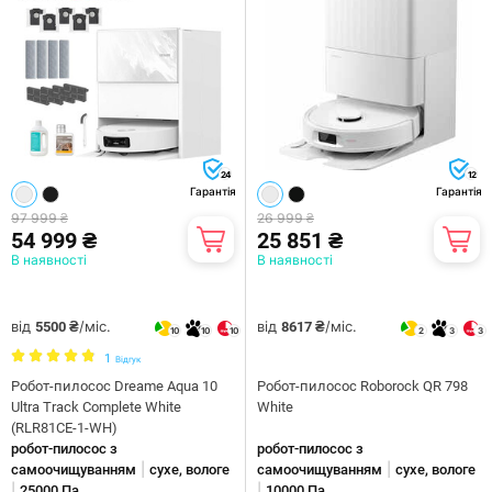
24
12
Гарантія
Гарантія
97 999 ₴
26 999 ₴
54 999 ₴
25 851 ₴
В наявності
В наявності
від
/міс.
від
/міс.
5500 ₴
8617 ₴
10
10
10
2
3
3
1
Відгук
Робот-пилосос Dreame Aqua 10
Робот-пилосос Roborock QR 798
Ultra Track Complete White
White
(RLR81CE-1-WH)
робот-пилосос з
робот-пилосос з
|
|
самоочищуванням
сухе, вологе
самоочищуванням
сухе, вологе
|
|
25000 Па
10000 Па