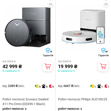
12
24
Гарантія
Гарантія
64 999 ₴
30 999 ₴
42 999 ₴
19 999 ₴
В наявності
В наявності
від
/міс.
від
/міс.
2389 ₴
6667 ₴
14
18
15
3
3
3
Робот-пилосос Ecovacs Deebot
Робот-пилосос Philips XU2100/25
X11 Pro Omni (DEX99-1 Black)
робот-пилосос з
робот-пилосос з