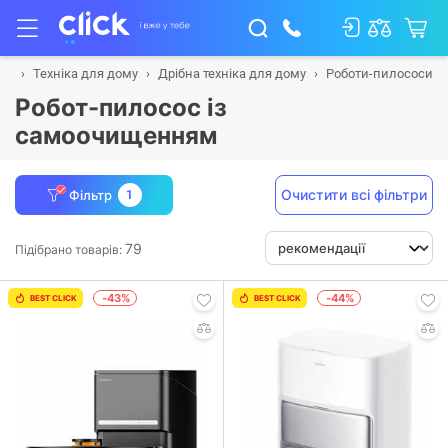
на
Техніка для дому
Дрібна техніка для дому
Роботи-пилососи
Робот-пилосос із
самоочищенням
Очистити всі фільтри
Фільтр
1
79
Підібрано товарів:
-43%
-44%
BEST CLICK
BEST CLICK