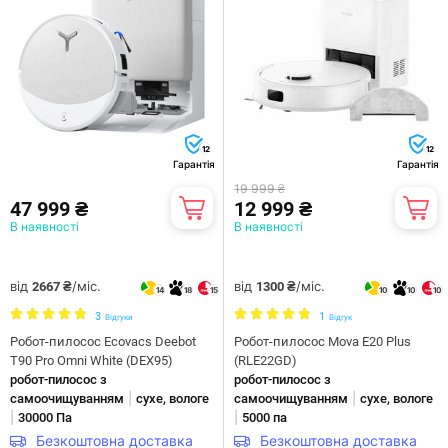
12
12
Гарантія
Гарантія
19 999 ₴
47 999 ₴
12 999 ₴
В наявності
В наявності
від
/міс.
від
/міс.
2667 ₴
1300 ₴
14
18
15
10
10
10
3
1
Відгуки
Відгук
Робот-пилосос Ecovacs Deebot
Робот-пилосос Mova E20 Plus
T90 Pro Omni White (DEX95)
(RLE22GD)
робот-пилосос з
робот-пилосос з
|
|
самоочищуванням
сухе, вологе
самоочищуванням
сухе, вологе
|
|
30000 Па
5000 па
Безкоштовна доставка
Безкоштовна доставка