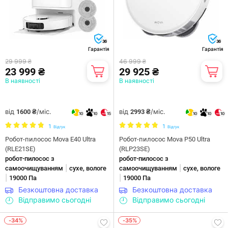
36
36
Гарантія
Гарантія
29 999 ₴
46 999 ₴
23 999 ₴
29 925 ₴
В наявності
В наявності
від
/міс.
від
/міс.
1600 ₴
2993 ₴
10
10
15
10
10
10
1
1
Відгук
Відгук
Робот-пилосос Mova E40 Ultra
Робот-пилосос Mova P50 Ultra
(RLE21SE)
(RLP23SE)
робот-пилосос з
робот-пилосос з
|
|
самоочищуванням
сухе, вологе
самоочищуванням
сухе, вологе
|
|
19000 Па
19000 Па
Безкоштовна доставка
Безкоштовна доставка
Відправимо сьогодні
Відправимо сьогодні
-34%
-35%