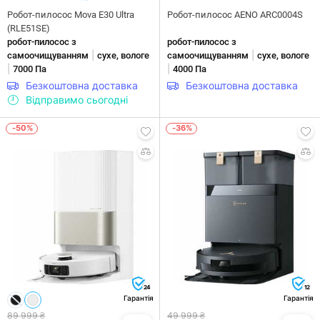
Робот-пилосос Mova E30 Ultra
Робот-пилосос AENO ARC0004S
(RLE51SE)
робот-пилосос з
робот-пилосос з
|
|
самоочищуванням
сухе, вологе
самоочищуванням
сухе, вологе
|
|
7000 Па
4000 Па
Безкоштовна доставка
Безкоштовна доставка
Відправимо сьогодні
-50%
-36%
24
12
Гарантія
Гарантія
89 999 ₴
49 999 ₴