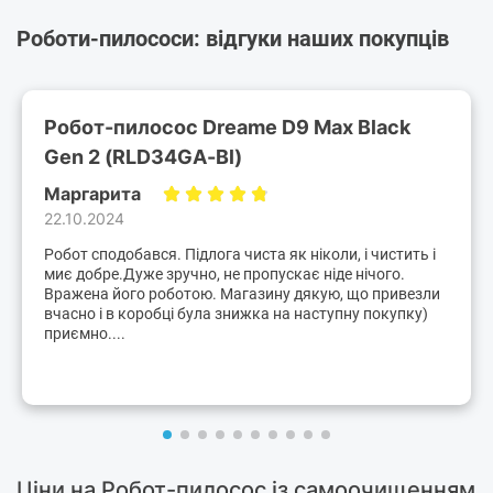
Роботи-пилососи: відгуки наших покупців
Робот-пилосос Dreame D9 Max Black
Gen 2 (RLD34GA-Bl)
Маргарита
22.10.2024
Робот сподобався. Підлога чиста як ніколи, і чистить і
миє добре.Дуже зручно, не пропускає ніде нічого.
Вражена його роботою. Магазину дякую, що привезли
вчасно і в коробці була знижка на наступну покупку)
приємно....
Ціни на Робот-пилосос із самоочищенням