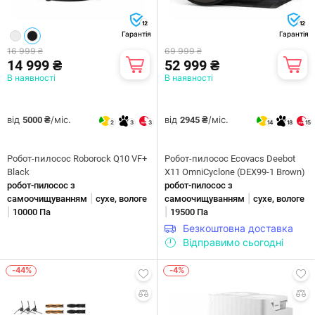
12
12
Гарантія
Гарантія
16 999 ₴
69 999 ₴
14 999 ₴
52 999 ₴
В наявності
В наявності
від
/міс.
від
/міс.
5000 ₴
2945 ₴
2
3
3
14
18
15
Робот-пилосос Roborock Q10 VF+
Робот-пилосос Ecovacs Deebot
Black
X11 OmniCyclone (DEX99-1 Brown)
робот-пилосос з
робот-пилосос з
|
|
самоочищуванням
сухе, вологе
самоочищуванням
сухе, вологе
|
|
10000 Па
19500 Па
Безкоштовна доставка
Відправимо сьогодні
-44%
-4%