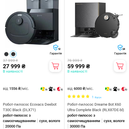
12
24
Гарантія
Гарантія
37 999 ₴
76 999 ₴
27 999 ₴
59 999 ₴
В наявності
В наявності
від
/міс.
від
/міс.
1556 ₴
6000 ₴
14
18
15
10
10
10
1
Відгук
Робот-пилосос Ecovacs Deebot
Робот-пилосос Dreame Bot X60
T30C Black (DLX71)
Ultra Complete Black (RLX87DE-bl)
робот-пилосос з
робот-пилосос з
|
|
самоочищуванням
сухе, вологе
самоочищуванням
сухе, вологе
|
|
20000 Па
30000 Па