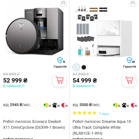
12
24
Гарантія
Гарантія
69 999 ₴
97 999 ₴
52 999 ₴
54 999 ₴
В наявності
В наявності
від
/міс.
від
/міс.
2945 ₴
5500 ₴
14
18
15
10
10
10
1
Відгук
Робот-пилосос Ecovacs Deebot
Робот-пилосос Dreame Aqua 10
X11 OmniCyclone (DEX99-1 Brown)
Ultra Track Complete White
(RLR81CE-1-WH)