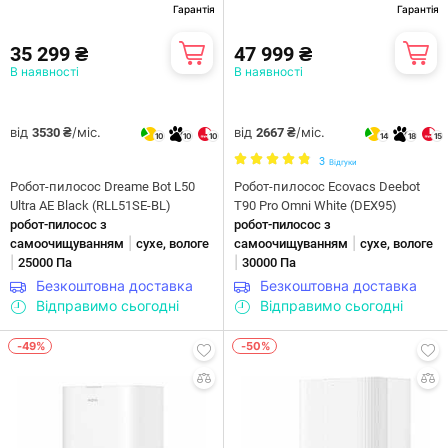
Гарантія
Гарантія
35 299 ₴
47 999 ₴
В наявності
В наявності
від
/міс.
від
/міс.
3530 ₴
2667 ₴
10
10
10
14
18
15
3
Відгуки
Робот-пилосос Dreame Bot L50
Робот-пилосос Ecovacs Deebot
Ultra AE Black (RLL51SE-BL)
T90 Pro Omni White (DEX95)
робот-пилосос з
робот-пилосос з
|
|
самоочищуванням
сухе, вологе
самоочищуванням
сухе, вологе
|
|
25000 Па
30000 Па
Безкоштовна доставка
Безкоштовна доставка
Відправимо сьогодні
Відправимо сьогодні
-49%
-50%