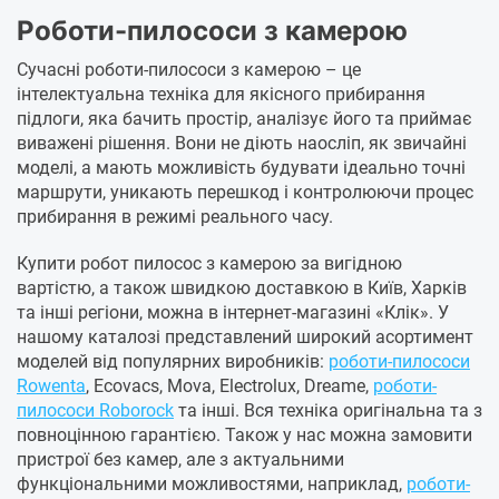
Роботи-пилососи з камерою
Сучасні роботи-пилососи з камерою – це
інтелектуальна техніка для якісного прибирання
підлоги, яка бачить простір, аналізує його та приймає
виважені рішення. Вони не діють наосліп, як звичайні
моделі, а мають можливість будувати ідеально точні
маршрути, уникають перешкод і контролюючи процес
прибирання в режимі реального часу.
Купити робот пилосос з камерою за вигідною
вартістю, а також швидкою доставкою в Київ, Харків
та інші регіони, можна в інтернет-магазині «Клік». У
нашому каталозі представлений широкий асортимент
моделей від популярних виробників:
роботи-пилососи
Rowenta
, Ecovacs, Mova, Electrolux, Dreame,
роботи-
пилососи Roborock
та інші. Вся техніка оригінальна та з
повноцінною гарантією. Також у нас можна замовити
пристрої без камер, але з актуальними
функціональними можливостями, наприклад,
роботи-