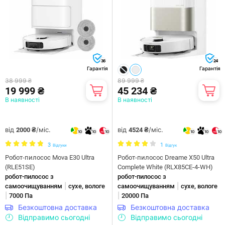
36
24
Гарантія
Гарантія
38 999 ₴
89 999 ₴
19 999 ₴
45 234 ₴
В наявності
В наявності
від
/міс.
від
/міс.
2000 ₴
4524 ₴
10
10
10
10
10
10
3
1
Відгуки
Відгук
Робот-пилосос Mova E30 Ultra
Робот-пилосос Dreame X50 Ultra
(RLE51SE)
Complete White (RLX85CE-4-WH)
робот-пилосос з
робот-пилосос з
|
|
самоочищуванням
сухе, вологе
самоочищуванням
сухе, вологе
|
|
7000 Па
20000 Па
Безкоштовна доставка
Безкоштовна доставка
Відправимо сьогодні
Відправимо сьогодні