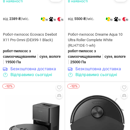
В наявності
В наявності
від
/міс.
від
/міс.
2389 ₴
5500 ₴
14
18
15
10
10
10
Робот-пилосос Ecovacs Deebot
Робот-пилосос Dreame Aqua 10
X11 Pro Omni (DEX99-1 Black)
Ultra Roller Complete White
(RLH71DE-1-wh)
робот-пилосос з
робот-пилосос з
|
|
самоочищуванням
сухе, вологе
самоочищуванням
сухе, вологе
|
|
19500 Па
25000 Па
Безкоштовна доставка
Безкоштовна доставка
Відправимо сьогодні
Відправимо сьогодні
-12%
-12%