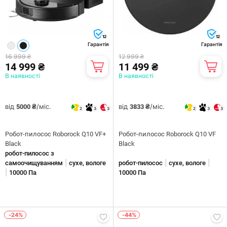
12
12
Гарантія
Гарантія
16 999 ₴
12 999 ₴
14 999 ₴
11 499 ₴
В наявності
В наявності
від
/міс.
від
/міс.
5000 ₴
3833 ₴
2
3
3
2
3
3
Робот-пилосос Roborock Q10 VF+
Робот-пилосос Roborock Q10 VF
Black
Black
робот-пилосос з
|
|
|
самоочищуванням
сухе, вологе
робот-пилосос
сухе, вологе
|
10000 Па
10000 Па
-24%
-44%