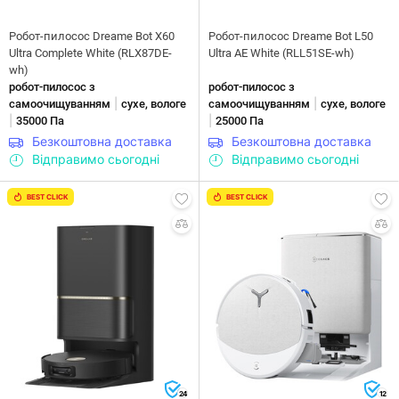
Робот-пилосос Dreame Bot X60
Робот-пилосос Dreame Bot L50
Ultra Complete White (RLX87DE-
Ultra AE White (RLL51SE-wh)
wh)
робот-пилосос з
робот-пилосос з
|
|
самоочищуванням
сухе, вологе
самоочищуванням
сухе, вологе
|
|
35000 Па
25000 Па
Безкоштовна доставка
Безкоштовна доставка
Відправимо сьогодні
Відправимо сьогодні
BEST CLICK
BEST CLICK
24
12