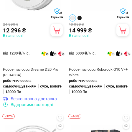
24
12
Гарантія
Гарантія
24 999 ₴
16 999 ₴
12 296 ₴
14 999 ₴
В наявності
В наявності
від
/міс.
від
/міс.
1230 ₴
5000 ₴
10
10
10
2
3
3
Робот-пилосос Dreame D20 Pro
Робот-пилосос Roborock Q10 VF+
(RLD43SA)
White
робот-пилосос з
робот-пилосос з
|
|
самоочищуванням
сухе, вологе
самоочищуванням
сухе, вологе
|
|
13000 Па
10000 Па
Безкоштовна доставка
Відправимо сьогодні
-12%
-48%