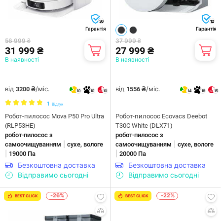
36
12
Гарантія
Гарантія
56 999 ₴
37 999 ₴
31 999 ₴
27 999 ₴
В наявності
В наявності
від
/міс.
від
/міс.
3200 ₴
1556 ₴
10
10
10
14
18
15
1
Відгук
Робот-пилосос Mova P50 Pro Ultra
Робот-пилосос Ecovacs Deebot
(RLP53HE)
T30C White (DLX71)
робот-пилосос з
робот-пилосос з
|
|
самоочищуванням
сухе, вологе
самоочищуванням
сухе, вологе
|
|
19000 Па
20000 Па
Безкоштовна доставка
Безкоштовна доставка
Відправимо сьогодні
Відправимо сьогодні
-26%
-22%
BEST CLICK
BEST CLICK