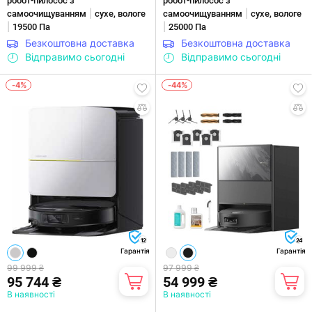
робот-пилосос з
робот-пилосос з
|
|
самоочищуванням
сухе, вологе
самоочищуванням
сухе, вологе
|
|
19500 Па
25000 Па
Безкоштовна доставка
Безкоштовна доставка
Відправимо сьогодні
Відправимо сьогодні
-4%
-44%
12
24
Гарантія
Гарантія
99 999 ₴
97 999 ₴
95 744 ₴
54 999 ₴
В наявності
В наявності