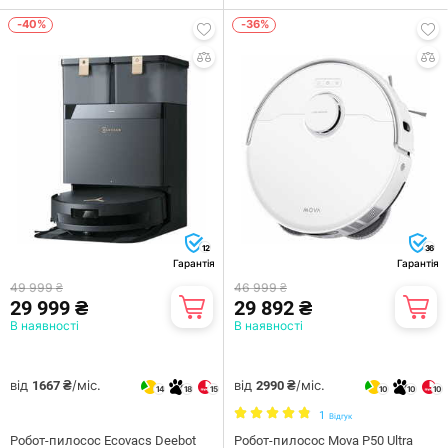
-40%
-36%
12
36
Гарантія
Гарантія
49 999 ₴
46 999 ₴
29 999 ₴
29 892 ₴
В наявності
В наявності
від
/міс.
від
/міс.
1667 ₴
2990 ₴
14
18
15
10
10
10
1
Відгук
Робот-пилосос Ecovacs Deebot
Робот-пилосос Mova P50 Ultra