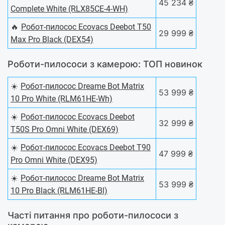
45 234 ₴
Complete White (RLX85CE-4-WH)
🔥
Робот-пилосос Ecovacs Deebot T50
29 999 ₴
Max Pro Black (DEX54)
Роботи-пилососи з камерою: ТОП новинок
☀️
Робот-пилосос Dreame Bot Matrix
53 999 ₴
10 Pro White (RLM61HE-Wh)
☀️
Робот-пилосос Ecovacs Deebot
32 999 ₴
T50S Pro Omni White (DEX69)
☀️
Робот-пилосос Ecovacs Deebot T90
47 999 ₴
Pro Omni White (DEX95)
☀️
Робот-пилосос Dreame Bot Matrix
53 999 ₴
10 Pro Black (RLM61HE-Bl)
Часті питання про роботи-пилососи з