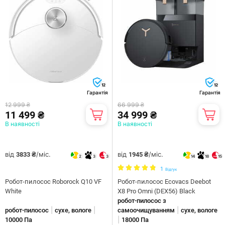
12
12
Гарантія
Гарантія
12 999 ₴
66 999 ₴
11 499 ₴
34 999 ₴
В наявності
В наявності
від
/міс.
від
/міс.
3833 ₴
1945 ₴
2
3
3
14
18
15
1
Відгук
Робот-пилосос Roborock Q10 VF
Робот-пилосос Ecovacs Deebot
White
X8 Pro Omni (DEX56) Black
робот-пилосос з
|
|
|
робот-пилосос
сухе, вологе
самоочищуванням
сухе, вологе
|
10000 Па
18000 Па