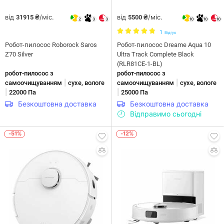
від
/міс.
від
/міс.
31915 ₴
5500 ₴
2
3
3
10
10
10
1
Відгук
Робот-пилосос Roborock Saros
Робот-пилосос Dreame Aqua 10
Z70 Silver
Ultra Track Complete Black
(RLR81CE-1-BL)
робот-пилосос з
робот-пилосос з
|
|
самоочищуванням
сухе, вологе
самоочищуванням
сухе, вологе
|
|
22000 Па
25000 Па
Безкоштовна доставка
Безкоштовна доставка
Відправимо сьогодні
-51%
-12%