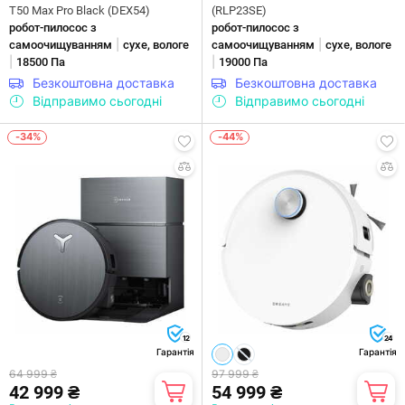
T50 Max Pro Black (DEX54)
(RLP23SE)
робот-пилосос з
робот-пилосос з
|
|
самоочищуванням
сухе, вологе
самоочищуванням
сухе, вологе
|
|
18500 Па
19000 Па
Безкоштовна доставка
Безкоштовна доставка
Відправимо сьогодні
Відправимо сьогодні
-34%
-44%
12
24
Гарантія
Гарантія
64 999 ₴
97 999 ₴
42 999 ₴
54 999 ₴