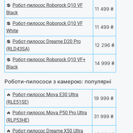
💲
Робот-пилосос Roborock Q10 VF
11 499 ₴
Black
💲
Робот-пилосос Roborock Q10 VF
11 499 ₴
White
💲
Робот-пилосос Dreame D20 Pro
12 296 ₴
(RLD43SA)
💲
Робот-пилосос Roborock Q10 VF+
14 999 ₴
Black
Роботи-пилососи з камерою: популярні
🔥
Робот-пилосос Mova E30 Ultra
19 999 ₴
(RLE51SE)
🔥
Робот-пилосос Mova P50 Pro Ultra
31 999 ₴
(RLP53HE)
🔥
Робот-пилосос Dreame X50 Ultra