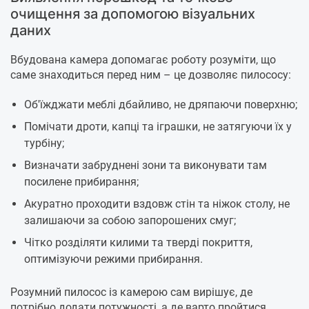
очищення за допомогою візуальних
даних
Вбудована камера допомагає роботу розуміти, що
саме знаходиться перед ним – це дозволяє пилососу:
Об'їжджати меблі дбайливо, не дряпаючи поверхню;
Помічати дроти, капці та іграшки, не затягуючи їх у
турбіну;
Визначати забруднені зони та виконувати там
посилене прибирання;
Акуратно проходити вздовж стін та ніжок столу, не
залишаючи за собою запорошених смуг;
Чітко розділяти килими та тверді покриття,
оптимізуючи режими прибирання.
Розумний пилосос із камерою сам вирішує, де
потрібно додати потужності, а де варто пройтися