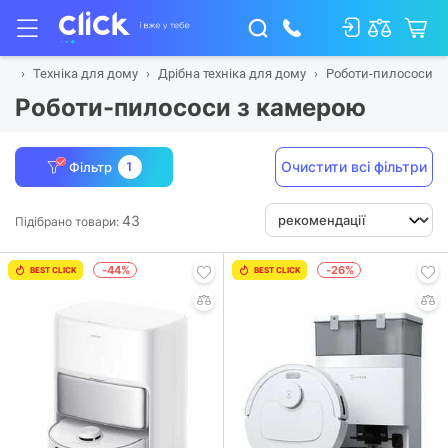
на
Техніка для дому
Дрібна техніка для дому
Роботи-пилососи
Роботи-пилососи з камерою
Очистити всі фільтри
Фільтр
1
43
Підібрано товари:
-44%
-26%
BEST CLICK
BEST CLICK