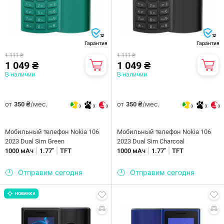
12
12
Гарантия
Гарантия
1 111 ₴
1 111 ₴
1 049 ₴
1 049 ₴
В наличии
В наличии
от
/мес.
от
/мес.
350 ₴
350 ₴
3
3
3
3
3
3
Мобильный телефон Nokia 106
Мобильный телефон Nokia 106
2023 Dual Sim Green
2023 Dual Sim Charcoal
|
|
|
|
1000 мАч
1.77"
TFT
1000 мАч
1.77"
TFT
Отправим сегодня
Отправим сегодня
НОВИНКА