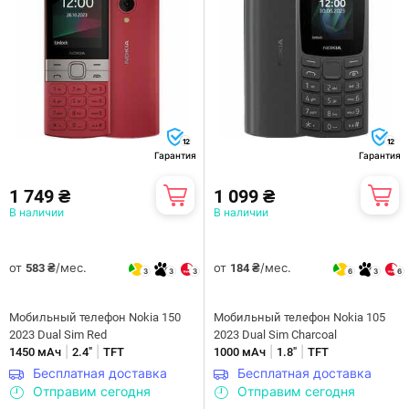
12
12
Гарантия
Гарантия
1 749 ₴
1 099 ₴
В наличии
В наличии
от
/мес.
от
/мес.
583 ₴
184 ₴
3
3
3
6
3
6
Мобильный телефон Nokia 150
Мобильный телефон Nokia 105
2023 Dual Sim Red
2023 Dual Sim Charcoal
|
|
|
|
1450 мАч
2.4"
TFT
1000 мАч
1.8"
TFT
Бесплатная доставка
Бесплатная доставка
Отправим сегодня
Отправим сегодня