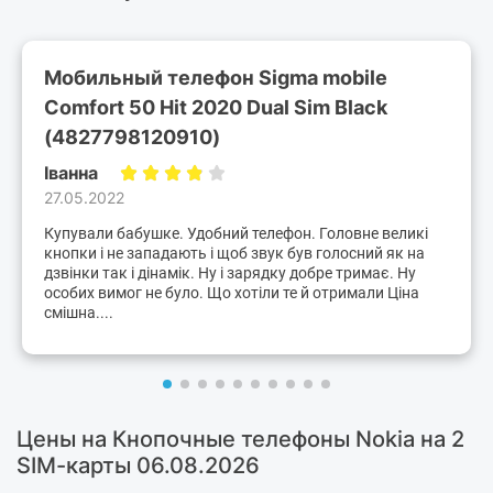
Мобильный телефон Sigma mobile
Comfort 50 Hit 2020 Dual Sim Black
(4827798120910)
Іванна
27.05.2022
Купували бабушке. Удобний телефон. Головне великі
кнопки і не западають і щоб звук був голосний як на
дзвінки так і дінамік. Ну і зарядку добре тримає. Ну
особих вимог не було. Що хотіли те й отримали Ціна
смішна....
Цены на Кнопочные телефоны Nokia на 2
SIM-карты 06.08.2026