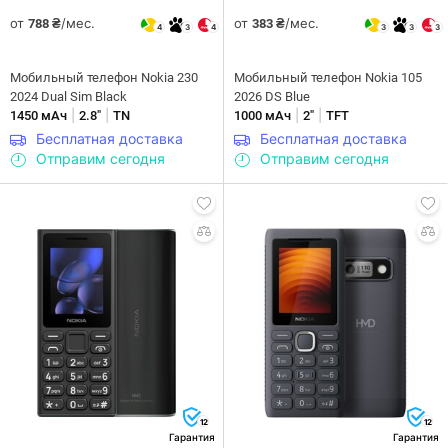
от
/мес.
от
/мес.
788 ₴
383 ₴
4
3
4
3
3
3
Мобильный телефон Nokia 230
Мобильный телефон Nokia 105
2024 Dual Sim Black
2026 DS Blue
|
|
|
|
1450 мАч
2.8"
TN
1000 мАч
2"
TFT
Бесплатная доставка
Бесплатная доставка
Отправим сегодня
Отправим сегодня
12
12
Гарантия
Гарантия