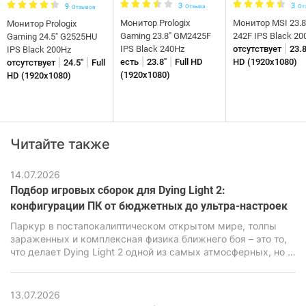
3
3
9
Отзыва
От
Отзывов
Монитор Prologix
Монитор MSI 23.
Монитор Prologix
Gaming 23.8" GM2425F
242F IPS Black 20
Gaming 24.5" G2525HU
|
IPS Black 240Hz
отсутствует
23.8
IPS Black 200Hz
|
|
|
|
есть
23.8"
Full HD
HD (1920x1080)
отсутствует
24.5"
Full
(1920x1080)
HD (1920x1080)
Читайте также
14.07.2026
Подбор игровых сборок для Dying Light 2:
конфигурации ПК от бюджетных до ультра-настроек
Паркур в постапокалиптическом открытом мире, толпы
зараженных и комплексная физика ближнего боя – это то,
что делает Dying Light 2 одной из самых атмосферных, но в
то же время очень требовательных экшен-RPG последних
лет. В ее основе лежит движок C-Engine от студии Techland,
который за красивую картинку, продвинутую симуляцию и
13.07.2026
реалистичную физику требует повышенной