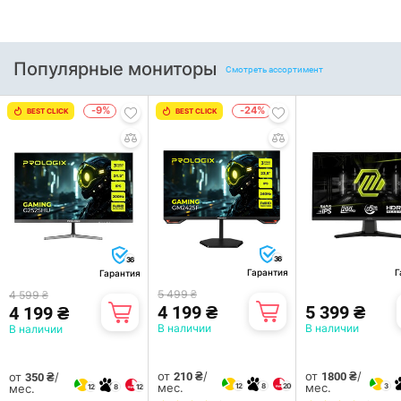
Популярные мониторы
Смотреть ассортимент
-9%
-24%
BEST CLICK
BEST CLICK
36
36
Гарантия
Г
Гарантия
5 499 ₴
4 599 ₴
4 199 ₴
5 399 ₴
4 199 ₴
В наличии
В наличии
В наличии
от
/
от
/
от
/
210 ₴
1800 ₴
350 ₴
мес.
мес.
12
8
20
3
мес.
12
8
12