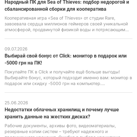
Народный ПК для Sea of Thieves: подбор недорогой и
производительности от ПК.
сбалансированной сборки для кооператива
Кооперативная игра «Sea of Thieves» от студии Rare,
завоевала сердца миллионов геймеров своей уникальной
атмосферой, продвинутой физикой воды и потрясающим
визуальным стилем. Но за внешне мультяшной графикой
имеется весьма мощный движок Unreal Engine 4,
способный нагрузить даже современные ПК, особенно
09.07.2026
бюджетного класса.
Выбирай свой бонус от Click: монитор в подарок или
-5000 грн на ПК!
Покупайте ПК в Click и получайте ещё больше выгоды!
Выбирайте бонус, который подходит именно вам: монитор в
подарок или скидку -5000 грн на компьютер.
Воспользуйтесь акционным предложением и сделайте
свою покупку ещё выгоднее.
25.06.2026
Недостатки облачных хранилищ и почему лучше
хранить данные на жестких дисках?
Рабочие документы, архивы фото, видеоматериалы,
резервные копии систем – требуют надежного и