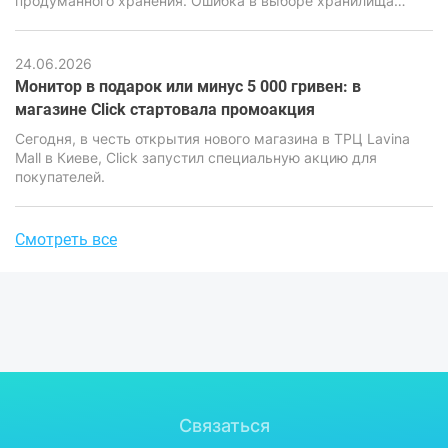
продуманного хранения. Ошибка в выборе хранилища
может привести к потере информации, серьезным
финансовым и репутационным последствиям. Именно
поэтому вопрос выбора между облачными сервисами и
24.06.2026
локальными накопителями стоит особенно остро.
Монитор в подарок или минус 5 000 гривен: в
магазине Click стартовала промоакция
Сегодня, в честь открытия нового магазина в ТРЦ Lavina
Mall в Киеве, Click запустил специальную акцию для
покупателей.
Смотреть все
Связаться