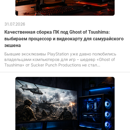
31.07.2026
Качественная сборка ПК под Ghost of Tsushima:
выбираем процессор и видеокарту для самурайского
экшена
Бывшие эксклюзивы PlayStation уже давно полюбились
владельцами компьютеров для игр – шедевр «Ghost of
Tsushima» от Sucker Punch Productions не стал
исключением. Игра завораживает своими бескрайними
полями, летящими по ветру листьями сакуры и
неимоверной кинематографичностью динамичных
поединков на катанах.