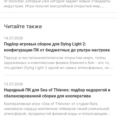
от Rockstar, который уже сегодня задает новые стандарты
индустрии. Игра получит масштабный открытый мир,
продвинутую физику, улучшенный искусственный
интеллект, а также очень детализированную графику. Все
это будет прямо влиять на системные требования ГТА 6,
Читайте также
которые будут заметно выше чем у предыдущих частей
легендарной игры.
14.07.2026
Подбор игровых сборок для Dying Light 2:
конфигурации ПК от бюджетных до ультра-настроек
Паркур в постапокалиптическом открытом мире, толпы
зараженных и комплексная физика ближнего боя – это то,
что делает Dying Light 2 одной из самых атмосферных, но в
то же время очень требовательных экшен-RPG последних
лет. В ее основе лежит движок C-Engine от студии Techland,
который за красивую картинку, продвинутую симуляцию и
13.07.2026
реалистичную физику требует повышенной
Народный ПК для Sea of Thieves: подбор недорогой и
производительности от ПК.
сбалансированной сборки для кооператива
Кооперативная игра «Sea of Thieves» от студии Rare,
завоевала сердца миллионов геймеров своей уникальной
атмосферой, продвинутой физикой воды и потрясающим