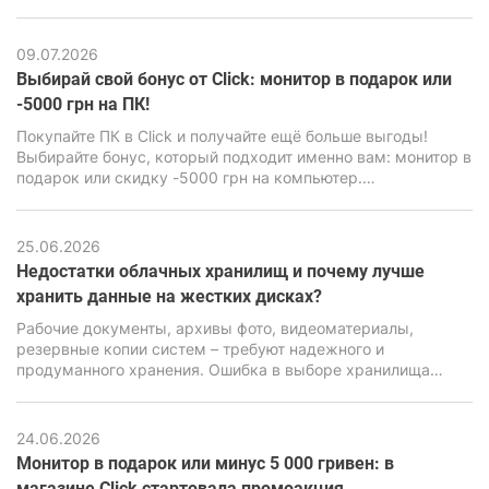
визуальным стилем. Но за внешне мультяшной графикой
имеется весьма мощный движок Unreal Engine 4,
способный нагрузить даже современные ПК, особенно
09.07.2026
бюджетного класса.
Выбирай свой бонус от Click: монитор в подарок или
-5000 грн на ПК!
Покупайте ПК в Click и получайте ещё больше выгоды!
Выбирайте бонус, который подходит именно вам: монитор в
подарок или скидку -5000 грн на компьютер.
Воспользуйтесь акционным предложением и сделайте
свою покупку ещё выгоднее.
25.06.2026
Недостатки облачных хранилищ и почему лучше
хранить данные на жестких дисках?
Рабочие документы, архивы фото, видеоматериалы,
резервные копии систем – требуют надежного и
продуманного хранения. Ошибка в выборе хранилища
может привести к потере информации, серьезным
финансовым и репутационным последствиям. Именно
поэтому вопрос выбора между облачными сервисами и
24.06.2026
локальными накопителями стоит особенно остро.
Монитор в подарок или минус 5 000 гривен: в
магазине Click стартовала промоакция