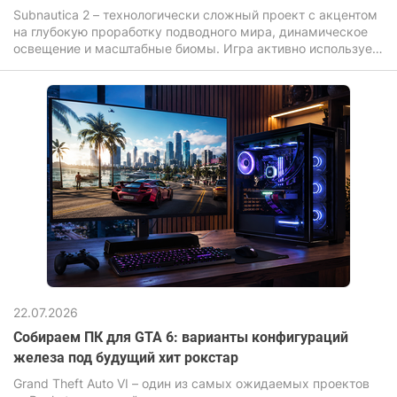
Subnautica 2 – технологически сложный проект с акцентом
на глубокую проработку подводного мира, динамическое
освещение и масштабные биомы. Игра активно использует
современные графические эффекты: объемный свет,
сложный шейдеры воды, дальнюю прорисовку и высокую
плотность объектов, что прямо влияет на требования к
железу.
22.07.2026
Собираем ПК для GTA 6: варианты конфигураций
железа под будущий хит рокстар
Grand Theft Auto VI – один из самых ожидаемых проектов