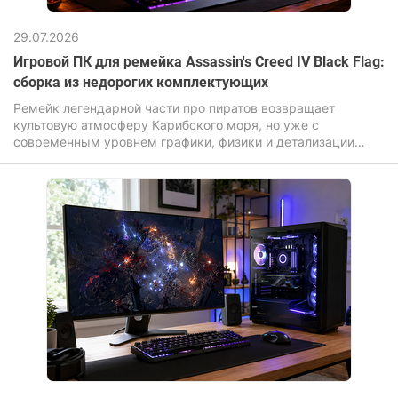
29.07.2026
Игровой ПК для ремейка Assassin's Creed IV Black Flag:
сборка из недорогих комплектующих
Ремейк легендарной части про пиратов возвращает
культовую атмосферу Карибского моря, но уже с
современным уровнем графики, физики и детализации
окружения. И если оригинал делал ставку на масштаб и
свободу, то обновленная версия Assassin's Creed Black Flag
Resynced усиливает визуальную составляющую:
переработанные текстуры, улучшенное освещение,
реалистичная вода и более «живой» открытый мир. Игра
перенесена на продвинутый движок Anvil с поддержкой
иллюминирования и трассировки лучей.