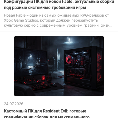
Конфигурации ПК для новой Fable: актуальные сборки
под разные системные требования игры
Новая Fable – один из самых ожидаемых RPG-релизов от
Xbox Game Studios, который должен перезапустить
культовую серию с современным уровнем графики, физики
и постобработки мира.
24.07.2026
Кастомный ПК для Resident Evil: готовые
спецификации сборок для максимального