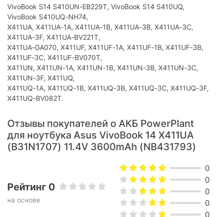
VivoBook S14 S410UN-EB229T, VivoBook S14 S410UQ,
VivoBook S410UQ-NH74,
X411UA, X411UA-1A, X411UA-1B, X411UA-3B, X411UA-3C,
X411UA-3F, X411UA-BV221T,
X411UA-GA070, X411UF, X411UF-1A, X411UF-1B, X411UF-3B,
X411UF-3C, X411UF-BV070T,
X411UN, X411UN-1A, X411UN-1B, X411UN-3B, X411UN-3C,
X411UN-3F, X411UQ,
X411UQ-1A, X411UQ-1B, X411UQ-3B, X411UQ-3C, X411UQ-3F,
X411UQ-BV082T.
Отзывы покупателей о АКБ PowerPlant
для ноутбука Asus VivoBook 14 X411UA
(B31N1707) 11.4V 3600mAh (NB431793)
0
0
Рейтинг 0
0
на основе
0
0