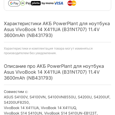
Характеристики АКБ PowerPlant для ноутбука
Asus VivoBook 14 X411UA (B31N1707) 11.4V
3600mAh (NB431793)
Характеристики и комплектация товара могут изменяться
производителем без уведомления.
Описание про АКБ PowerPlant для ноутбука
Asus VivoBook 14 X411UA (B31N1707) 11.4V
3600mAh (NB431793)
Совместим с:
ASUS S4100V, S4100VN, S4100VN8550U, S4200U, S4200UF,
S4200UF8250,
VivoBook 14 X411UA, VivoBook 14 X411UQ,
VivoBook S14 S410UN, VivoBook S14 S410UN-EB123T,