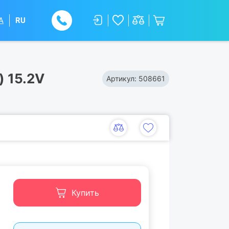
A
RU
) 15.2V
Артикул:
508661
Купить