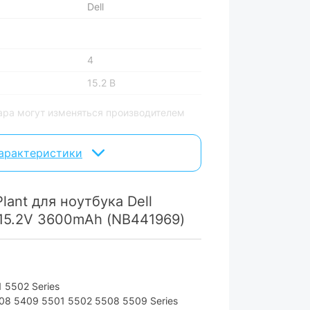
Dell
4
15.2 В
ара могут изменяться производителем
характеристики
ant для ноутбука Dell
 15.2V 3600mAh (NB441969)
 5502 Series
408 5409 5501 5502 5508 5509 Series