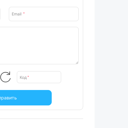
Email
*
Код
*
править