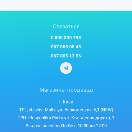
HP EliteBook 840 G5(3TV47PA).
HP EliteBook 840 G5(5SC03PA).
HP EliteBook 735 G6.
HP EliteBook 840 G5 Healthcare Edition.
Связаться
HP EliTEBOOK 830 G5-3UU07PC.
HP EliteBook 840 G5(3JX29EA).
0 800 300 793
HP EliteBook 840 G5(3JZ32AW).
HP EliteBook 836 G5.
067 005 08 48
HP EliteBook 840 G5(7GD68PA).
067 005 13 56
HP EliteBook 745 G5(5DL77PA).
HP EliteBook 840 G5-3JX61EA.
HP EliteBook 830 G5-3JX71EA.
HP EliteBook 840 G5-3JX33EA.
HP EliteBook 840 G5(3JX65EA).
HP EliteBook 755 G5(3UP42EA).
Магазины продавца
HP EliteBook 840 G5(3UN30PA).
HP EliteBook 840 G5(5FE25PA).
г. Киев
HP EliteBook 745 G6 7JD54PC.
ТРЦ «Lavina Mall», ул. Берковецкая, 6Д (NEW)
HP EliteBook 846 G5 Healthcare Edition.
ТРЦ «Respublika Park» ул. Кольцевая дорога, 1
HP EliteBook 830 G5-3JW85EA.
HP EliteBook 755 G5 3UN79EA.
Выдача заказов Пн-Вс с 10:00 до 22:00
HP EliteBook 840 G5(3JX33EA).