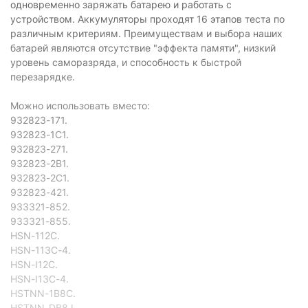
одновременно заряжать батарею и работать с
устройством. Аккумуляторы проходят 16 этапов теста по
различным критериям. Преимуществам и выбора наших
батарей являются отсутствие "эффекта памяти", низкий
уровень саморазряда, и способность к быстрой
перезарядке.
Можно использовать вместо:
932823-171.
932823-1C1.
932823-271.
932823-2B1.
932823-2C1.
932823-421.
933321-852.
933321-855.
HSN-112C.
HSN-113C-4.
HSN-I12C.
HSN-I13C-4.
HSTNN-1B8C.
HSTNN-DB8J.