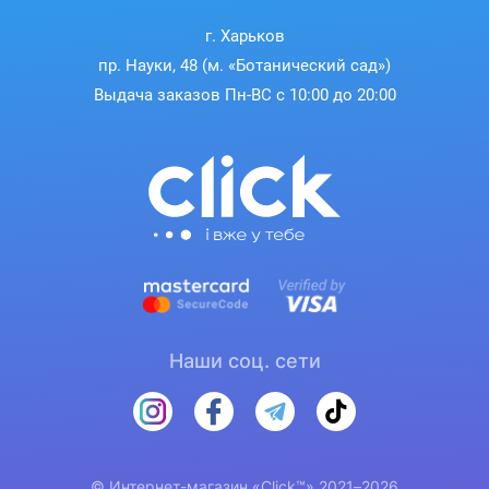
HP EliteBook 840 G5(3ZG04ES).
г. Харьков
HP EliTEBOOK 840 G5 3UW52PC.
пр. Науки, 48 (м. «Ботанический сад»)
HP EliteBook 840 G5(4LH35PA).
HP EliteBook 745 G5(5DK54PA).
Выдача заказов Пн-ВС с 10:00 до 20:00
HP EliteBook 840 G5-3JX63EA.
HP EliteBook 830 G5-3JX73EA.
HP EliteBook 840 G5-3JX44EA.
HP EliteBook 840 G5(3JX67EA).
HP EliteBook 745 G5(3PK83AW).
HP EliteBook 840 G5(3JZ25AW).
HP EliteBook 840 G5(5FQ74AV).
HP EliteBook 745 G6 7JG30PC.
HP EliteBook 830 G5-3JW95EA.
HP EliteBook 745 G5 3UN74EA.
HP EliteBook 840 G5(3JX44EA).
Наши соц. сети
HP EliteBook 840 G5(3ZG48ES).
HP EliteBook 840 G5 i7 8550U/8GB/256GB.
HP EliteBook 840 G5(3TU09PA).
HP EliteBook 745 G6.
HP EliteBook 735 G5-3UN62EA.
HP EliteBook 840 G5-3JX65EA.
© Интернет-магазин «Click™» 2021–2026